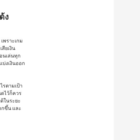
ด้ง
ง เพราะเกม
สียเงิน
นเล่นทุก
รแบ่งเงินออก
ำไรตามเป้า
ดไว้ก็ควร
นได้ในระยะ
กขึ้น และ