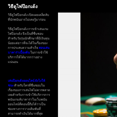
ค้นหา
วิธีดูไพ่ป๊อกเด้ง
ข้าม
วิธีดูไพ่ป๊อกเด้ง เปิดเผยเคล็ดลับ
ที่นักพนันอาจไม่เคยรู้มาก่อน
ไป
ยัง
วิธีดูไพ่ป๊อกเด้ง การเข้าเล่นเกม
เนื้อหา
ไพ่ป๊อกเด้ง จึงเป็นที่ชื่นชอบ
สำหรับวัยรุ่นนักศึกษาที่มีเงินทุน
น้อยแต่ยาวที่จะได้ในเรื่องของ
การประสบความสำเร็จ
สอนเล่น
บาคาร่าเบื้องต้น
ในการเข้าใช้
บริการให้ได้มากกว่าอย่าง
แน่นอน
เล่นป๊อกเด้งออนไลน์ ยังไงให้
ชนะ
สำหรับใครที่ชื่นชอบใน
เรื่องของการเล่นไพ่ไม่ควรพลาด
เลยสำหรับการเข้าใช้บริการการ
พนันเกมส์บาคาร่าในเว็บพนัน
ออนไลน์ที่ตอนนี้ถือได้ว่าเป็น
ช่องทางการวางเดิมพันที่
สามารถทำเงินได้มากที่สุด