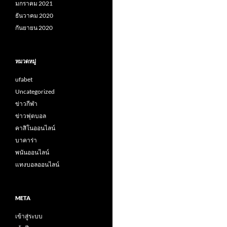
มกราคม 2021
ธันวาคม 2020
กันยายน 2020
หมวดหมู่
ufabet
Uncategorized
ข่าวกีฬา
ข่าวฟุตบอล
คาสิโนออนไลน์
บาคาร่า
พนันออนไลน์
แทงบอลออนไลน์
META
เข้าสู่ระบบ