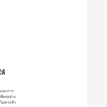
ห้
ไพ่และการ
เพียงอย่าง
ไม่ควรจั่ว