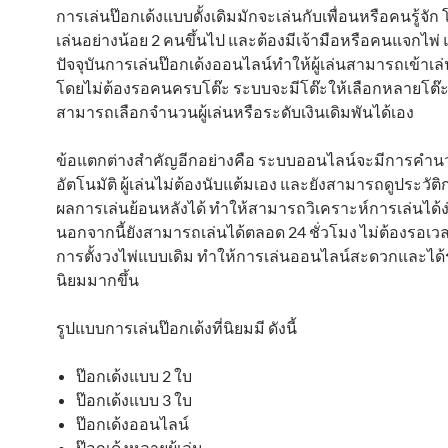
การเล่นป๊อกเด้งแบบดั้งเดิมมักจะเล่นกับเพื่อนหรือคนรู้จัก โ
เล่นอย่างน้อย 2 คนขึ้นไป และต้องมีเจ้ามือหรือคนแจกไพ่ 
ปัจจุบันการเล่นป๊อกเด้งออนไลน์ทำให้ผู้เล่นสามารถเข้าเล่
โดยไม่ต้องรอคนครบโต๊ะ ระบบจะมีโต๊ะให้เลือกหลายโต๊
สามารถเลือกจำนวนผู้เล่นหรือระดับเงินเดิมพันได้เอง
ข้อแตกต่างสำคัญอีกอย่างคือ ระบบออนไลน์จะมีการคำน
อัตโนมัติ ผู้เล่นไม่ต้องนับแต้มเอง และยังสามารถดูประวัติ
ผลการเล่นย้อนหลังได้ ทำให้สามารถวิเคราะห์การเล่นได้ง่
นอกจากนี้ยังสามารถเล่นได้ตลอด 24 ชั่วโมง ไม่ต้องรอเว
การตั้งวงไพ่แบบเดิม ทำให้การเล่นออนไลน์สะดวกและได
นิยมมากขึ้น
รูปแบบการเล่นป๊อกเด้งที่นิยมมี ดังนี้
ป๊อกเด้งแบบ 2 ใบ
ป๊อกเด้งแบบ 3 ใบ
ป๊อกเด้งออนไลน์
ป๊อกเด้งหลายผู้เล่น