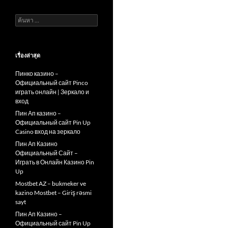
ค้นหา
สำหรับ:
เรื่องล่าสุด
Пинко казино –
Официальный сайт Pinco
играть онлайн | Зеркало и
вход
Пин Ап казино –
Официальный сайт Pin Up
Casino вход на зеркало
Пин Ап Казино
Официальный Сайт –
Играть в Онлайн Казино Pin
Up
Mostbet AZ – bukmeker ve
kazino Mostbet – Giriş rəsmi
sayt
Пин Ап Казино –
Официальный сайт Pin Up