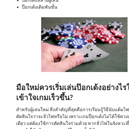
ป๊อกเด้งเดิมพันขั้น
มือใหม่ควรเริ่มเล่นป๊อกเด้งอย่างไรใ
เข้าใจเกมเร็วขึ้น?
สำหรับผู้เล่นใหม่ สิ่งสำคัญที่สุดคือการเรียนรู้วิธีนับแต้ม
ตัดสินใจว่าจะจั่วไพ่หรือไม่ เพราะเกมป๊อกเด้งไม่ได้ใช้ดวง
เดียว แต่ต้องใช้การตัดสินใจร่วมด้วย หากจั่วไพ่ในจังหวะที่