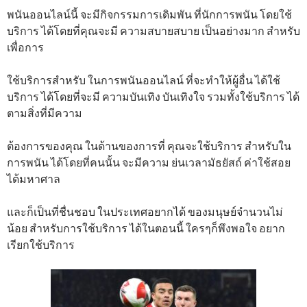
พนันออนไลน์นี้ จะมีกิจกรรมการเดิมพัน ที่นักการพนัน โดยใช้
บริการ ได้โดยที่คุณจะมี ความสบายสบาย เป็นอย่างมาก สำหรับ
เพื่อการ
ใช้บริการสำหรับ ในการพนันออนไลน์ ที่จะทำให้ผู้อื่น ได้ใช้
บริการ ได้โดยที่จะมี ความบันเทิง บันเทิงใจ รวมทั้งใช้บริการ ได้
ตามสิ่งที่มีความ
ต้องการของคุณ ในด้านของการที่ คุณจะใช้บริการ สำหรับใน
การพนัน ได้โดยที่คนนั้น จะมีความ ย่นเวลามัธยัสถ์ ค่าใช้สอย
ได้มหาศาล
และก็เป็นที่ชื่นชอบ ในประเทศอยากได้ ของมนุษย์จำนวนไม่
น้อย สำหรับการใช้บริการ ได้ในตอนนี้ ใครๆก็พึงพอใจ อยาก
เรียกใช้บริการ