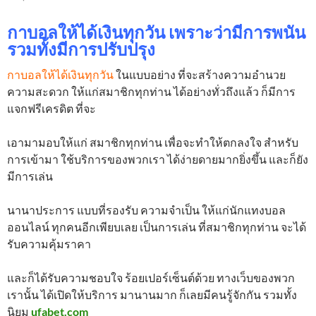
กาบอลให้ได้เงินทุกวัน เพราะว่ามีการพนัน
รวมทั้งมีการปรับปรุง
กาบอลให้ได้เงินทุกวัน
ในแบบอย่าง ที่จะสร้างความอำนวย
ความสะดวก ให้แก่สมาชิกทุกท่าน ได้อย่างทั่วถึงแล้ว ก็มีการ
แจกฟรีเครดิต ที่จะ
เอามามอบให้แก่ สมาชิกทุกท่าน เพื่อจะทำให้ตกลงใจ สำหรับ
การเข้ามา ใช้บริการของพวกเรา ได้ง่ายดายมากยิ่งขึ้น และก็ยัง
มีการเล่น
นานาประการ แบบที่รองรับ ความจำเป็น ให้แก่นักแทงบอล
ออนไลน์ ทุกคนอีกเพียบเลย เป็นการเล่น ที่สมาชิกทุกท่าน จะได้
รับความคุ้มราคา
และก็ได้รับความชอบใจ ร้อยเปอร์เซ็นต์ด้วย ทางเว็บของพวก
เรานั้น ได้เปิดให้บริการ มานานมาก ก็เลยมีคนรู้จักกัน รวมทั้ง
นิยม
ufabet.com