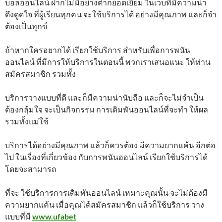
บอลออนไลน์ ฝากไม่มีอย่างต่ำก็ยอดเยี่ยม ในเว็บที่มีความน่า
ดึงดูดใจ ที่ผู้เรียนทุกคน จะใช้บริการได้ อย่างมีคุณภาพ และก็จำ
ต้องเป็นทุกข์
ถ้าหากใครอยากได้ เรียกใช้บริการ สำหรับเพื่อการพนัน
ออนไลน์ ที่มีการให้บริการในตอนนี้ พวกเราเสนอแนะ ให้ท่าน
สมัครสมาชิก รวมทั้ง
บริการวางแบบที่ดี และก็มีความน่านับถือ และก็จะไม่จำเป็น
ต้องกลุ้มใจ จะเป็นกิจกรรม การเดิมพันออนไลน์ที่จะทำ ให้ผล
รวมทั้งแม่ใช้
บริการได้อย่างมีคุณภาพ แล้วก็ควรต้อง มีความยากแค้น อีกต่อ
ไป ในเรื่องที่เกี่ยวข้อง กับการพนันออนไลน์ เรียกใช้บริการได้
โดยจะสามารถ
ที่จะ ใช้บริการการเดิมพันออนไลน์ เหมาะคุณนั้น จะไม่ต้องมี
ความยากแค้น เมื่อคุณได้สมัครสมาชิก แล้วก็ใช้บริการ วาง
แบบที่มี
www.ufabet