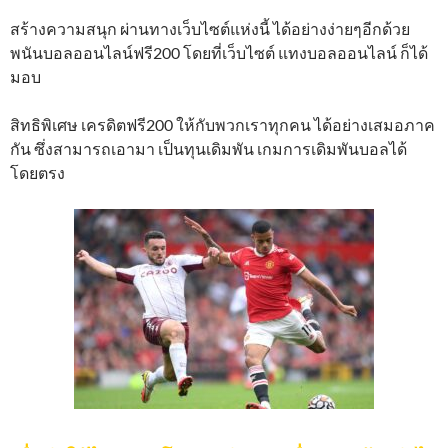
สร้างความสนุก ผ่านทางเว็บไซต์แห่งนี้ ได้อย่างง่ายๆอีกด้วย
พนันบอลออนไลน์ฟรี200 โดยที่เว็บไซต์ แทงบอลออนไลน์ ก็ได้
มอบ
สิทธิพิเศษ เครดิตฟรี200 ให้กับพวกเราทุกคน ได้อย่างเสมอภาค
กัน ซึ่งสามารถเอามา เป็นทุนเดิมพัน เกมการเดิมพันบอลได้
โดยตรง