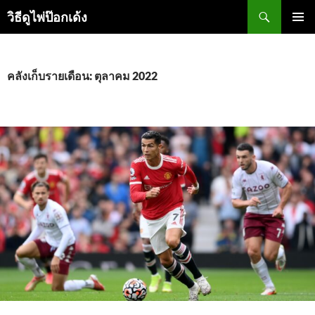
ข้าม
ค้นหา
วิธีดูไพ่ป๊อกเด้ง
ไป
ยัง
เมนูหลัก
เนื้อหา
คลังเก็บรายเดือน: ตุลาคม 2022