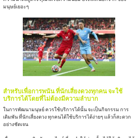
มนุษย์เยอะๆ
สำหรับเพื่อการพนัน ที่นักเสี่ยงดวงทุกคน จะใช้
บริการได้โดยที่ไม่ต้องมีความลำบาก
ในการพัฒนามนุษย์ ควรใช้บริการได้นั้น จะเป็นกิจกรรม การ
เดิมพัน ที่นักเสี่ยงดวง ทุกคนได้ใช้บริการได้ง่ายๆ แล้วก็สะดวก
อย่างชัดเจน