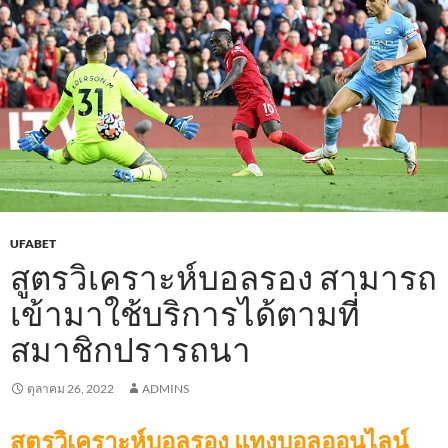
UFABET
สูตรวิเคราะห์บอลรอง สามารถ
เข้ามาใช้บริการได้ตามที่
สมาชิกปรารถนา
ตุลาคม 26, 2022
ADMINS
สูตรวิเคราะห์บอลรอง แทง​บอล​ออนไลน์​