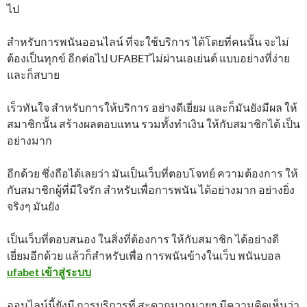
ไป
สำหรับการพนันออนไลน์ ที่จะใช้บริการ ได้โดยที่คนนั้น จะไม่
ต้องเป็นทุกข์ อีกต่อไป UFABETไม่ผ่านเอเย่นต์ แบบอย่างที่ง่าย
และก็สบาย
เร็วทันใจ สำหรับการให้บริการ อย่างดีเยี่ยม และก็มันยังมีผล ให้
สมาชิกนั้น สร้างผลตอบแทน รวมทั้งทำเงิน ให้กับสมาชิกได้ เป็น
อย่างมาก
อีกด้วย ซึ่งถือได้เลยว่า มันเป็นเว็บที่ตอบโจทย์ ความต้องการ ให้
กับสมาชิกผู้ที่มีใจรัก สำหรับเพื่อการพนัน ได้อย่างมาก อย่างยิ่ง
จริงๆ มันยัง
เป็นเว็บที่ตอบสนอง ในสิ่งที่ต้องการ ให้กับสมาชิก ได้อย่างดี
เยี่ยมอีกด้วย แล้วก็สำหรับเพื่อ การพนันข้างในเว็บ พนันบอล
ufabet เข้าสู่ระบบ
ออนไลน์นี้ยังมี การบริการที่ สะดวกมากมายๆ มีความคิดเห็นว่า