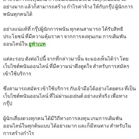
อย่างมาก แล้วก็สามารถสร้าง กำไรค่าจ้าง ให้กับกรุ๊ป ผู้นักการ
พนันทุกคนได้
อย่างแน่แท้ที่ กรุ๊ปผู้นักการพนัน ทุกคนสามารถ ได้รับสิทธิ
ประโยชน์ ที่มีความคุ้มราคา จากการลงทุนเกม การเดิมพัน
ออนไลน์ใน
ยูฟ่าเบท
แต่ละรอบ ดังต่อไปนี้ จากที่กล่าวมานั้น จะมองเห็นได้ว่า โดย
เว็บไซต์พนันออนไลน์ ที่มีความน่าดึงดูดใจ สำหรับการสมัคร
เข้าใช้บริการ
ซึ่งสามารถสมัคร เข้าใช้บริการ กับเจ้ามือได้อย่างโดยตรง ที่เป็น
เว็บไซต์พนันออนไลน์ ที่ไม่ผ่านเอเย่นต์ อย่างแท้จริง เพื่อทาง
กรุ๊ป
ผู้นักเสี่ยงดวงทุกคน ได้มีวิถีทางการลงทุน เกมการเดิมพัน
ออนไลน์ในทุกต้นแบบ ได้อย่างมาก และก็มีหนทาง สำหรับใน
การสร้างกำไร