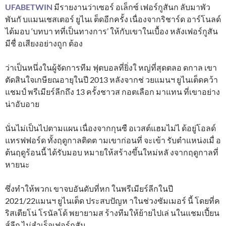
UFABETWIN
มีรายงานว่าเซอร์ อเล็กซ์ เฟอร์กูสันก ลับมาพัว
พันกั บแมนเชสเตอร์ ยูไนเ ต็ดอีกครั้ง เนื่องจากริชาร์ด อาร์โนลด์
ได้มอบ ‘บทบา ทที่เป็นทางการ’ ให้กับเขาในเบื้อง หลังเฟอร์กูสัน
มีชื่ อเสียงอย่างถูก ต้อง
ว่าเป็นหนึ่งในผู้จัดการทีม ฟุตบอลที่ยิ่งใ หญ่ที่สุดตลอ ดกาล เขา
ตัดสินใจเกษียณอายุในปี 2013 หลังจากช่ วยแมนฯ ยูไนเต็ดคว้า
แชมป์ พรีเมียร์ลีกถึง 13 ครั้งชาวส กอตเลือก มาแทน ที่เขาอย่าง
น่าอับอาย
นั่นไม่เป็นไปตามแผน เนื่องจากกุนซื อเวสต์แฮมไม่ไ ด้อยู่โอลด์
แทรฟฟอร์ด ทั้งฤดูกาลติดต ามเขาก่อนที่ จะเข้า รับตำแหน่งเมื่ อ
ต้นฤดูร้อนนี้ ได้รับมอบ หมายให้สร้างขึ้นใหม่หลั งจากฤดูกาลที่
หายนะ
ซึ่งทำให้พวกเ ขาจบอันดับที่หก ในพรีเมียร์ลีกในปี
2021/22แมนฯ ยูไนเต็ด ประสบปัญห าในช่วงซัมเมอร์ นี้ โดยที่ค
ริสเตียโน่ โรนัลโด้ พยายามส ร้างทีมให้ย้ายไปเล่ นในแชมเปี้ยน
ส์ลีก ไม่สำเร็จเฟอร์กูสัน