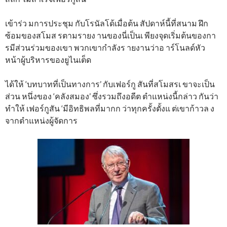
เข้าร่ว มการประชุม กับโรนัลโด้เมื่อต้น สัปดาห์นี้ที่สนาม ฝึก
ซ้อมของสโมส รตามรายง านของนี่เป็นเ พียงจุดเริ่มต้นของกา
รมีส่วนร่วมของเขา พวกเขากำลังร ายงานว่าอ าร์โนลด์หัว
หน้าผู้บริหารของยูไนเต็ด
ได้ให้ ‘บทบาทที่เป็นทางการ’ กับเฟอร์กู สันที่สโมสรเ ขาจะเป็น
ส่วน หนึ่งของ ‘คลังสมอง’ ซึ่งรวมถึงอดีต ตำแหน่งนี้กล่าว กันว่า
ทำให้ เฟอร์กูสัน ‘มีอิทธิพลที่มากก ว่าทุกครั้งตั้งแ ต่เขาก้าวล ง
จากตำแหน่งผู้จัดการ