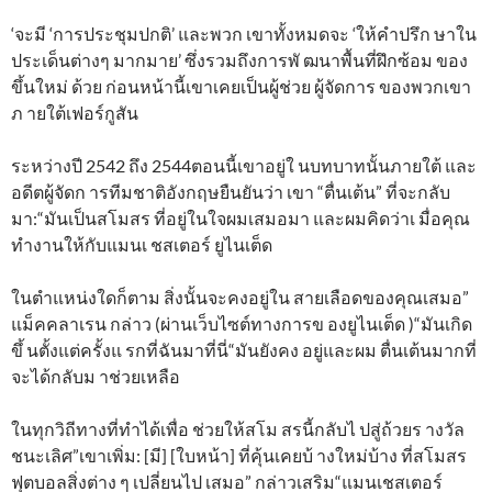
‘จะมี ‘การประชุมปกติ’ และพวก เขาทั้งหมดจะ ‘ให้คำปรึก ษาใน
ประเด็นต่างๆ มากมาย’ ซึ่งรวมถึงการพั ฒนาพื้นที่ฝึกซ้อม ของ
ขึ้นใหม่ ด้วย ก่อนหน้านี้เขาเคยเป็นผู้ช่วย ผู้จัดการ ของพวกเขา
ภ ายใต้เฟอร์กูสัน
ระหว่างปี 2542 ถึง 2544ตอนนี้เขาอยู่ใ นบทบาทนั้นภายใต้ และ
อดีตผู้จัดก ารทีมชาติอังกฤษยืนยันว่า เขา “ตื่นเต้น” ที่จะกลับ
มา:“มันเป็นสโมสร ที่อยู่ในใจผมเสมอมา และผมคิดว่าเ มื่อคุณ
ทำงานให้กับแมนเ ชสเตอร์ ยูไนเต็ด
ในตำแหน่งใดก็ตาม สิ่งนั้นจะคงอยู่ใน สายเลือดของคุณเสมอ”
แม็คคลาเรน กล่าว (ผ่านเว็บไซต์ทางการข องยูไนเต็ด )“มันเกิด
ขึ้ นตั้งแต่ครั้งแ รกที่ฉันมาที่นี่“มันยังคง อยู่และผม ตื่นเต้นมากที่
จะได้กลับม าช่วยเหลือ
ในทุกวิถีทางที่ทำได้เพื่อ ช่วยให้สโม สรนี้กลับไ ปสู่ถ้วยร างวัล
ชนะเลิศ”เขาเพิ่ม: [มี] [ใบหน้า] ที่คุ้นเคยบ้ างใหม่บ้าง ที่สโมสร
ฟุตบอลสิ่งต่าง ๆ เปลี่ยนไป เสมอ” กล่าวเสริม“แมนเชสเตอร์