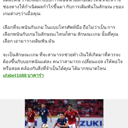
ช่องทางให้กำเนิดผลกำไรขึ้นมา กับการเดิมพันในลักษณ ะของ
เกมต่างๆว่าเมื่อคุณ
เลือกที่จะพนันกับเกม ในแบบโทรศัพท์มือ ถือไม่ว่าเป็น การ
เลือกพนันกับเกมในลักษณะไหนก็ตาม ลักษณะเกม นั้นที่คุณ
เลือก เอามาวางเดิมพัน มัน
จะเป็นลักษณะเกม ที่จะสามารถช่วยทำ เงินให้เกิดมาที่ควรจะ
ต้องขึ้นกับบอกพนันแต่ละ คนว่าสามารถ เปลี่ยนแปล งให้พอใจ
หรือสอด คล้องกับสิ่งที่จำเป็นได้คุณ ได้มากขนาดไหน
ufabet1688 บาคาร่า