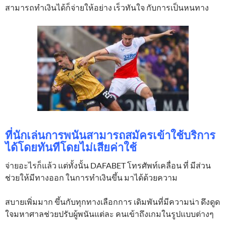
สามารถทำเงินได้ก็จ่ายให้อย่าง เร็วทันใจ กับการเป็นหนทาง
ที่นักเล่นการพนันสามารถสมัครเข้าใช้บริการ
ได้โดยทันทีโดยไม่เสียค่าใช้
จ่ายอะไรก็แล้ว แต่ทั้งนั้น DAFABET โทรศัพท์เคลื่อน ที่ มีส่วน
ช่วยให้มีทางออก ในการทำเงินขึ้น มาได้ด้วยความ
สบายเพิ่มมาก ขึ้นกับทุกทางเลือกการ เดิมพันที่มีความน่า ดึงดูด
ใจมหาศาลช่วยปรับผู้พนันแต่ละ คนเข้าถึงเกมในรูปแบบต่างๆ