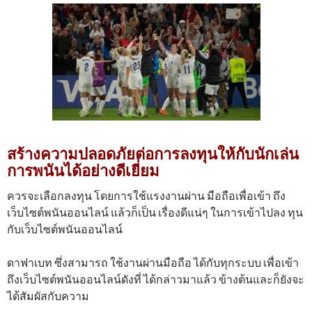
สร้างความปลอดภัยต่อการลงทุนให้กับนักเล่น
การพนันได้อย่างดีเยี่ยม
ควรจะเลือกลงทุน โดยการใช้แรงงานผ่าน มือถือเพื่อเข้า ถึง
เว็บไซต์พนันออนไลน์ แล้วก็เป็น เรื่องดีแน่ๆ ในการเข้าไปลง ทุน
กับเว็บไซต์พนันออนไลน์
ดาฟาเบท ซึ่งสามารถ ใช้งานผ่านมือถือ ได้กับทุกระบบ เพื่อเข้า
ถึงเว็บไซต์พนันออนไลน์ดังที่ ได้กล่าวมาแล้ว ข้างต้นและก็ยังจะ
ได้สัมผัสกับความ