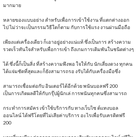
มากมาย
หลายของแบบอย่าง สำหรับเพื่อการเข้าใช้งาน ที่แตกต่างออก
ไป ไม่ว่าจะเป็นกรรมวิธีใดก็ตาม กับการใช้แรง งานผ่านมือถือ
เพียงแต่เครื่องเดียว ก็เอาอยู่อย่างแน่แท้ ซึ่งเป็นการ สร้างความ
รวดเร็วทันใจสำหรับเพื่อการเข้า ถึงเกมการเดิมพันในชนิดต่างๆ
ได้ ซึ่งนี้ก็เป็นสิ่ง ที่สร้างความพึงพอ ใจให้กับ นักเสี่ยงดวง ทุกคน
ได้แจ่มชัดที่สุดและก็ยังสามารถรอ งรับได้กับเครื่องมือซึ่ง
สามารถเชื่อมต่อกับ อินเตอร์ได้อีกด้วย พนันบอลฟรี 200
เป็นการเกิดผลดีให้กับกรุ๊ปผู้นักเล่ การพนันทุกคนซึ่งสามารถ
กระทำการสมัคร เข้าใช้บริการกับ ทางเว็บไซ ต์แทงบอล
ออนไลน์ ได้ฟรีโดยที่ไม่เสียค่าบริการ อะไรเพื่อรับเครดิตฟรี
200