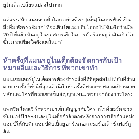
ยูไนเต็ด เปลี่ยนแปลงไป มาก
แต่แรงสนับ สนุนจากทั่วโลก อย่างที่เรา [เห็น] ในการทัวร์ เป็น
สิ่งที่ม หัศจรรย์มาก” ที่จะเติบโตและเ ติบโตต่อไป“ฉันคิดว่าเมื่อ
20 ปี ที่แล้ว ฉันอยู่ใ นออสเตรเลียในการทัว ร์และดูว่ามันเติ บโต
ขึ้น มากเพียงใดตั้งแต่นั้นมา”
ห้าครั้งที่แมนฯ ยูไนเต็ดต้องจั ดการกับเป้า
หมายอื่นและวิธีการ ที่พวกเขาทำ
แมนเชสเตอร์ยูไนเต็ดอาจต้องชำระสิ่งที่ดีที่สุดต่อไปให้กับที่ผ่าน
มาบางครั้งก็ทำดีที่สุดแล้วนี่คือห้าครั้งที่พวกเขาพลาดเป้าหมาย
หลักและใครที่พวกเขาเซ็นสัญญาแทน…พวกเขาต้องการใคร:
แพทริค ไคลเวิ ร์ตพวกเขาเซ็นสัญญากับใคร: ดไวท์ ยอร์ค ช่วง
ซัมเมอร์ปี 1998 และยูไนเต็ดกำลังตกตะลึงจากการเสียตำแหน่ง
แชมป์ให้กับทีมแชมป์ดับเบิ้ลยู อาร์เซนอล เซอร์ อเล็กซ์ เฟอร์กู
สัน