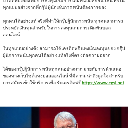
บาทที่พอเพียง ต่อการลงทุนเกมการ เดิมพันบอลออน ไลน์ ฟรีใน
ทุกแบบอย่างจากที่กรุ๊ป ผู้นักเล่นการ พนันต้องการของ
ทุกคนได้อย่างแท้ จริงที่ทำให้กรุ๊ปผู้นักการพนัน ทุกคนสามารถ
ประหยัดเงินทุนสำหรับในการ ลงทุนเกมการเ ดิมพันบอล
ออนไลน์
ในทุกแบบอย่างซึ่ง สามารถใช้เครดิตฟรี แทงเงินลงทุนของ กรุ๊ป
ผู้นักการพนันทุกคนได้อย่า งแท้จริงที่ตร งต่อความอยาก
ได้ของกรุ๊ปผู้นักการ พนันทุกคนอย่างมาก มายกับการนำเสนอ
ของทางเว็บไซต์แทงบอลออนไลน์ ที่มีความน่าดึงดูดใจ สำหรับ
การสมัครเข้าใช้บริการเพื่อ รับเครดิตฟรี
https://www.cgsi.net