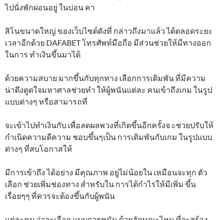
ไปนั่งพักผ่อนอยู่ ในบ่อน คา
สิโนขนาดใหญ่ ของเว็บไซต์ดังที่ กล่าวถึงมาแล้ว ได้ตลอดระยะ
เวลาอีกด้วย DAFABET โทรศัพท์มือถือ มีส่วนช่วยให้มีทางออก
ในการ ทำเงินขึ้นมาได้
ด้วยความสบาย มากขึ้นกับทุกทาง เลือกการเดิมพัน ที่มีความ
น่าดึงดูดใจมหาศาลช่วยทำ ให้ผู้พนันแต่ละ คนเข้าถึงเกม ในรูป
แบบต่างๆ หรือสามารถที่
จะเข้าไปทำเงินกับ เพื่อลดผลพวงที่เกิดขึ้นอีกครั้งจ ะช่วยปรับให้
กำเนิดความดีความ ชอบขึ้นๆเป็น การเดิมพันกับเกม ในรูปแบบ
ต่างๆ ที่สบโอกาสให้
มีการเข้าถึง ได้อย่าง มีคุณภาพ อยู่ไม่น้อยใน เหมือนจะทุก ตัว
เลือก ช่วยเพิ่มช่องทาง สำหรับใน การได้กำไรให้มีเพิ่ม ขึ้น
เรื่อยๆๆ ที่ควรจะต้องขึ้นกับผู้พนัน
แต่ละคน ว่าจะเลือก แบบการพนัน ด้วยลักษณะไหน ที่จะสร้าง