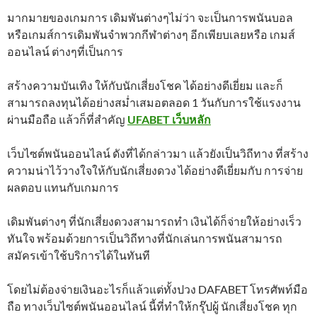
มากมายของเกมการ เดิมพันต่างๆไม่ว่า จะเป็นการพนันบอล
หรือเกมส์การเดิมพันจำพวกกีฬาต่างๆ อีกเพียบเลยหรือ เกมส์
ออนไลน์ ต่างๆที่เป็นการ
สร้างความบันเทิง ให้กับนักเสี่ยงโชค ได้อย่างดีเยี่ยม และก็
สามารถลงทุนได้อย่างสม่ำเสมอตลอด 1 วันกับการใช้แรงงาน
ผ่านมือถือ แล้วก็ที่สำคัญ
UFABET เว็บหลัก
เว็บไซต์พนันออนไลน์ ดังที่ได้กล่าวมา แล้วยังเป็นวิถีทาง ที่สร้าง
ความน่าไว้วางใจให้กับนักเสี่ยงดวง ได้อย่างดีเยี่ยมกับ การจ่าย
ผลตอบ แทนกับเกมการ
เดิมพันต่างๆ ที่นักเสี่ยงดวงสามารถทำ เงินได้ก็จ่ายให้อย่างเร็ว
ทันใจ พร้อมด้วยการเป็นวิถีทางที่นักเล่นการพนันสามารถ
สมัครเข้าใช้บริการได้ในทันที
โดยไม่ต้องจ่ายเงินอะไรก็แล้วแต่ทั้งปวง DAFABET โทรศัพท์มือ
ถือ ทางเว็บไซต์พนันออนไลน์ นี้ที่ทำให้กรุ๊ปผู้ นักเสี่ยงโชค ทุก