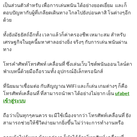
เป็นส่วนตัวสำหรับ เพื่อการเล่นพนัน ได้อย่างยอดเยี่ยม และก็
ตอบปัญหากับผู้ที่เกลียดเดินทาง ไกลไปยังบ่อนคาสิ โนต่างๆอีก
ด้วย
ทั้งยังมัธยัสถ์อีกทั้ง เวลาแล้วก็ค่าครองชีพ เหมาะสม สำหรับ
เศรษฐกิจในยุคนี้มหาศาลอย่างยิ่ง จริงๆ กับการเล่น พนันผ่าน
ทาง
โทรคำศัพท์โทรศัพท์ เคลื่อนที่ ซึ่งเล่นเว็บ ไซต์พนันออน ไลน์ดา
ฟ่าเบทนี้ด้วยมือถือรวมทั้ง อุปกรณ์อิเล็กทรอนิกส์
ที่นิยมมาเชื่อมต่อ กับสัญญาณ WiFi และก็เล่น เกมต่างๆ ก็คือ
โทรศัพท์เคลื่อนที่ ที่สามารถนำพา ได้อย่างไม่ยาก เย็น
ufabet
เข้าสู่ระบบ
ถือว่าเป็นทุกๆคนควร จะมีใช้เนื่องจากว่า โทรศัพท์เคลื่อนที่ ยัง
สามารถช่วยให้ชีวิตง่ายมากยิ่งขึ้น ไม่ว่าจะการทำงานหรือ