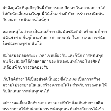
น่าดึงดูดใจ ที่สุดปัจจุบันนี้ กับการตอบปัญหา ในความอยาก ได้
ให้กับนักเสี่ยงดวงในยุคนี้ ได้เป็นอย่างดี กับการรับวาง เดิมพัน
กับเกมการพนันออนไลน์ทุก
หมวดหมู่ ไม่ว่าจะ เป็นเกมส์การ เดิมพันชนิดกีฬาหรือเกมส์ การ
พนันจำพวกอื่นๆก็ตามกับการถ่ายทอดสด ในการเล่นการพนัน
ในชนิดต่างๆพวกนั้น ได้
สม่ำเสมอตลอดระยะ เวลาเช่นเดียวกัน และก็นัก การพนันทุก
คน ก็จะสัมผัสได้ด้วยสายตาของ ตัวเองบนหน้าจอ โทรศัพท์
เคลื่อนที่ กับการรอคอยงรับ
เว็บไซต์ต่างๆ ได้เป็นอย่างดี นั้นเอง ซึ่งโน่นจะ เป็นการสร้าง
ความโปร่งสบายใสและสร้าง ความมั่นใจ สำหรับการลงทุน ให้
กับนักเล่นการพนันทุกคนได้
อย่างยอดเยี่ยม อีกด้วยและ ความระทึกใจ ตื่นเต้นกับการผลิต
บรรยากาศให้กับนักเล่นการ พนันทุกคน ห้อย่างกับการได้เข้า