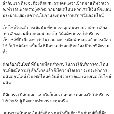
ลำดับแรก ที่จะจะต้องคิดแผน ถามตนเเงว่าเป้าหมาย ที่พวกเรา
จะทำ เล่นพวกเรามุ่งหวังมากมายแค่ไหน พวกเรามีเงิน ที่จะเล่น
ประมาน เยอะแค่ไหนในกานลงทุนคราวแรก พนันออนไลน์
เว็บไซต์ไหนดี การเดิมพัน ที่พวกเราทุกคนทราบว่ามีการเสี่ยง
การเสี่ยงส่วนนั้น จะลดน้อยลงไป ได้แม้พวกเราใข้บริการ
เว็บไซต์ที่ดี เนื่องจากว่าใน แวดวงการเดิมพันบอล แล้วการเลือก
ใช้เว็บไซต์นับว่าเป็นสิ่ง ที่มีความสำคัญที่ตะร้อง ศึกษาวิจัยรวม
ทั้ง
คัดเลือกเว็บไซต์ ที่ที่มากที่สุดสำหรับ ในการใช้บริการคน ไหน
กันที่ยังมีความรู้ สึกกังวลแล้ว ก็มีความโลเลว่า จะกระทำการ
พนันออนไลน์ เว็บไซต์ไหนดี วันนี้พวกเรา จะมานำเสนอเว็บไซต์
พนัน
ที่ดีควรจะมีลักษณะ แบบใดก็เลยจะ สามารถตกลงใจใช้บริการ
ได้สำหรับผู้ ที่จะกระทำการ ลงทุนหรือ
เล่นหารพนันออนไลน์สิ่งที่ทุก คนจำเป็นต้องรู้ ๆ กันอยู่ซึ่งก็คือ