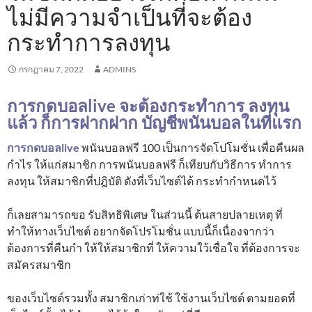
ไม่มีความจำเป็นที่จะต้อง
กระทำการลงทุน
กรกฎาคม 7, 2022
ADMINS
การกดบอลlive จะต้องกระทำการ ลงทุน
แล้ว ก็การฝากฝาก บัญชีพนันบอลในที่แรก
การกดบอลlive
พนันบอลฟรี 100 เป็นการจัดโปโมชั่น เพื่อคืนผล
กำไร ให้แก่สมาชิก การพนันบอลฟรี ก็เทียบกับวิธีการ ทำการ
ลงทุน ให้สมาชิกที่ปฎิบัติ ดังที่เว็บไซต์ได้ กระทำกำหนดไว้
ก็เลยสามารถขอ รับสิทธิพิเศษ ในส่วนนี้ ต้นสายปลายเหตุ ที่
ทำให้ทางเว็บไซต์ อยากจัดโปรโมชั่น แบบนี้ก็เนื่องจากว่า
ต้องการที่คืนกำ ให้ให้สมาชิกที่ ให้ความใว้เชื่อใจ ที่ต้องการจะ
สมัครสมาชิก
ของเว็บไซต์รวมทั้ง สมาชิกเก่าท่ใช้ ใช้งานเว็บไซต์ ตามยอดที่