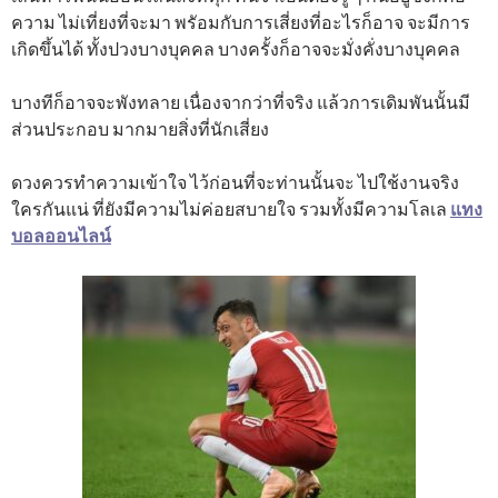
ความ ไม่เที่ยงที่จะมา พรัอมกับการเสี่ยงที่อะไรก็อาจ จะมีการ
เกิดขึ้นได้ ทั้งปวงบางบุคคล บางครั้งก็อาจจะมั่งคั่งบางบุคคล
บางทีก็อาจจะพังทลาย เนื่องจากว่าที่จริง แล้วการเดิมพันนั้นมี
ส่วนประกอบ มากมายสิ่งที่นักเสี่ยง
ดวงควรทำความเข้าใจ ไว้ก่อนที่จะท่านนั้นจะ ไปใช้งานจริง
ใครกันแน่ ที่ยังมีความไม่ค่อยสบายใจ รวมทั้งมีความโลเล
แทง
บอลออนไลน์