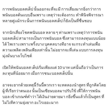
การพนันบอลสเต็ป นั้นออกจะที่จะมี การเสี่ยงมากยิ่งกว่าการ
พนันบอลต้นแบบอื่นเพราะ เหตุว่าจะต้องกระ ทำพินิจพิจารณา
หลายคู่แม้กระนั้นการพนันบอลสเต็ป ก็ยังเป็นที่ชื่นชอบ
จากนักเสี่ยงโชคพนันบอล หลาย ๆ ท่านเพราะเหตุว่าการพนัน
บอลสเต็ป สามารถเป็นการพนันบอล ซึ่งสามารถลงทุนแบบน้อย
ได้ ไพเราะเพราะพริ้งบาง บุคคลบางทีอาจ จะกระทำเล่นเพื่อ
ความเพลิด เพลินเพียงเท่านั้น ไม่อยากจะที่เล่น แบบการลงทุน
มุ่งมั่นบางเว็บไซต์
เปิดให้พนันบอลส เต็ปเริ่มเพียงแต่ 10 บาท แค่นั้นถือว่าเป็นการ
ลง ทุนที่น้อยมาก เมื่อการชนะบอลสเต็ปนั้น
อาจจะยากด้วยเหตุนี้วันนี้พวกเรา จะทดลองนำสูตร ที่ถูกคิดโดย
ผู้ ที่เรียกว่าตนเอง นั้นเป็นเซียนบอลมาปรับใข้ เพื่ให้การพนัน
บอล เข้าเกณฑ์คำว่า ได้เงินง่ายดายมา กยิ่งขึ้นแล้วก็เป็นสูตร ที่
ไม่ไเทีความยุ่งยาก อะไรเยอะมาก