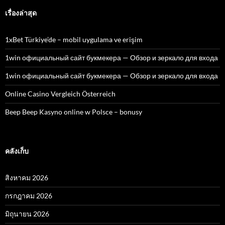
เรื่องล่าสุด
1xBet Türkiye’de – mobil uygulama ve erişim
1win официальный сайт букмекера — Обзор и зеркало для входа
1win официальный сайт букмекера — Обзор и зеркало для входа
Online Casino Vergleich Österreich
Beep Beep Kasyno online w Polsce – bonusy
คลังเก็บ
สิงหาคม 2026
กรกฎาคม 2026
มิถุนายน 2026