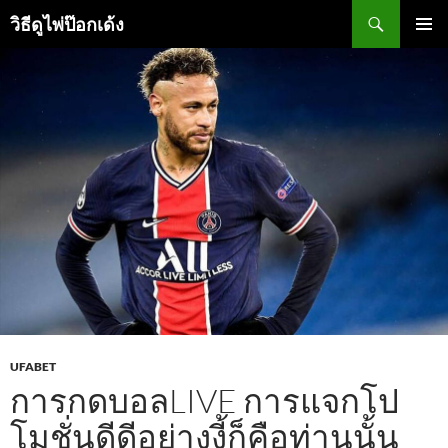
ข้าม
ค้นหา
วิธีดูไพ่ป๊อกเด้ง
ไป
ยัง
เมนูหลัก
เนื้อหา
UFABET
การกดบอลLIVE การแจกโป
โมชั่นดีดีอย่างงี้ก็คือท่านนั้น