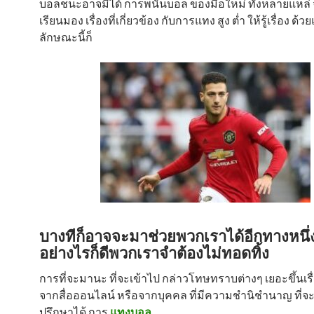
บอลชนะอาจมิได้ การพนันบอล ของมือใหม่ ทั้งหลายแหล่ 
เรียนมอง เรื่องที่เกี่ยวข้อง กับการแทง สูง ต่ำ ให้รู้เรื่อง ด
ลักษณะนี้ก็
บางทีก็อาจจะมาช่วยพวกเราได้อีกทางหนึ่ง
อย่างไรก็ดีพวกเราจำต้องไม่ทอดทิ้ง
การที่จะมานะ ที่จะเข้าไป กล่าวโทษทราบต่างๆ เยอะขึ้นเรื่
จากสื่อออนไลน์ หรือจากบุคคล ที่มีความชำนิชำนาญ ที่จ
ปรึกษาได้ การ
แทงบอล