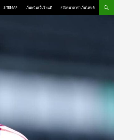
SITEMAP
เว็บพนันเว็บไหนดี
สมัครบาคาร่าเว็บไหนดี