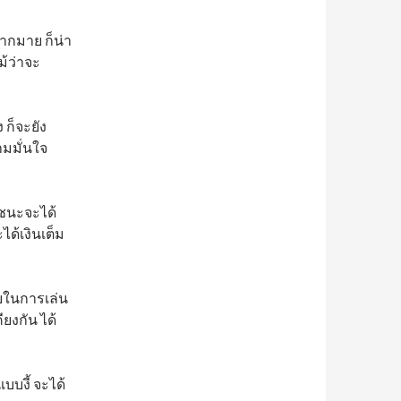
มากมาย ก็น่า
ม้ว่าจะ
 ก็จะยัง
ามมั่นใจ
กชนะจะได้
ได้เงินเต็ม
บในการเล่น
คียงกัน ได้
บงี้ จะได้