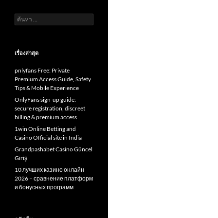
ค้นหา
สำหรับ:
เรื่องล่าสุด
pnlyfans Free: Private
Premium Access Guide, Safety
Tips & Mobile Experience
OnlyFans sign‑up guide:
secure registration, discreet
billing & premium access
1win Online Betting and
Casino Official site in India
Grandpashabet Casino Güncel
Giriş
10 лучших казино онлайн
2026 – сравнение платформ
и бонусных программ