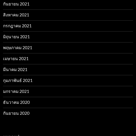
กันยายน 2021
สิงหาคม 2021
กรกฎาคม 2021
มิถุนายน 2021
พฤษภาคม 2021
เมษายน 2021
มีนาคม 2021
กุมภาพันธ์ 2021
มกราคม 2021
ธันวาคม 2020
กันยายน 2020