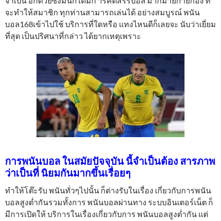
จำเป็น อีกด้วยซึ่งมันก็ได้มีก ารคัดสรรบอล มากมายก่ายกอง ที่
จะทำให้สมาชิก ทุกท่านสามารถเล่นได้ อย่างสมบูรณ์ พนัน
บอล168เข้าไปใช้ บริการที่ใดหรือ แทงไหนดีก็เลยจะ นับว่าเยี่ยม
ที่สุด เป็นปริศนาที่กล่าว ได้ยากเหตุเพราะ
การพนันบอล ในสมัยปัจจุบัน นี้จำเป็นต้อง สารภาพ
ว่าเป็นที่ นิยมกันมากขึ้นเรื่อยๆ
ทำให้โต๊ะรับ พนันทั่วๆไปนั้น ก็ต่างรับในเรื่อง เกี่ยวกับการพนัน
บอลสูงต่ำกันรวมทั้งการ พนันบอลผ่านทาง ระบบอินเตอร์เน็ต ก็
มีการเปิดให้ บริการในเรื่องเกี่ยวกับการ พนันบอลสูงต่ำกัน แต่