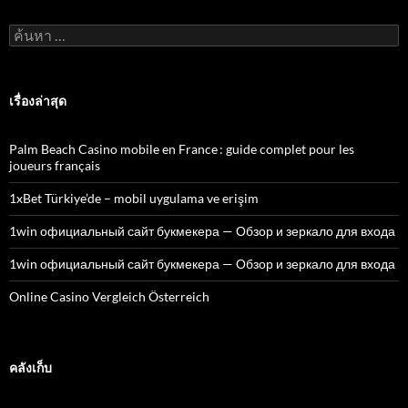
ค้นหา
สำหรับ:
เรื่องล่าสุด
Palm Beach Casino mobile en France : guide complet pour les
joueurs français
1xBet Türkiye’de – mobil uygulama ve erişim
1win официальный сайт букмекера — Обзор и зеркало для входа
1win официальный сайт букмекера — Обзор и зеркало для входа
Online Casino Vergleich Österreich
คลังเก็บ