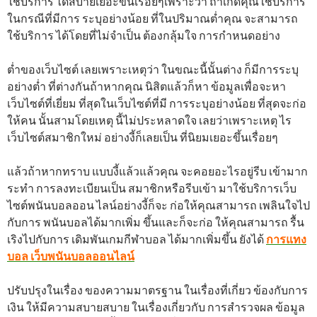
ใช้บริการ ได้สบายเยอะขึ้นเรื่อยๆเพราะว่า ถ้าเกิดคุณใช้บริการ
ในกรณีที่มีการ ระบุอย่างน้อย ที่ในปริมาณต่ำคุณ จะสามารถ
ใช้บริการ ได้โดยที่ไม่จำเป็น ต้องกลุ้มใจ การกำหนดอย่าง
ต่ำของเว็บไซต์ เลยเพราะเหตุว่า ในขณะนี้นั้นต่าง ก็มีการระบุ
อย่างต่ำ ที่ต่างกันถ้าหากคุณ นิสิตแล้วก็หา ข้อมูลเพื่อจะหา
เว็บไซต์ที่เยี่ยม ที่สุดในเว็บไซต์ที่มี การระบุอย่างน้อย ที่สุดจะก่อ
ให้คน นั้นสามโดยเหตุ นี้ไม่ประหลาดใจ เลยว่าเพราะเหตุ ไร
เว็บไซต์สมาชิกใหม่ อย่างงี้ก็เลยเป็น ที่นิยมเยอะขึ้นเรื่อยๆ
แล้วถ้าหากทราบ แบบงี้แล้วแล้วคุณ จะคอยอะไรอยู่รีบ เข้ามาก
ระทำ การลงทะเบียนเป็น สมาชิกหรือรีบเข้า มาใช้บริการเว็บ
ไซต์พนันบอลออน ไลน์อย่างงี้ก็จะ ก่อให้คุณสามารถ เพลินใจไป
กับการ พนันบอลได้มากเพิ่ม ขึ้นและก็จะก่อ ให้คุณสามารถ รื้น
เริงไปกับการ เดิมพันเกมกีฬาบอล ได้มากเพิ่มขึ้น ยังได้
การแทง
บอล เว็บพนันบอลออนไลน์
ปรับปรุงในเรื่อง ของความมาตรฐาน ในเรื่องที่เกี่ยว ข้องกับการ
เงิน ให้มีความสบายสบาย ในเรื่องเกี่ยวกับ การสำรวจผล ข้อมูล