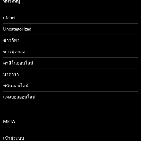
หมวดหมู่
ufabet
Uncategorized
ข่าวกีฬา
ข่าวฟุตบอล
คาสิโนออนไลน์
บาคาร่า
พนันออนไลน์
แทงบอลออนไลน์
META
เข้าสู่ระบบ