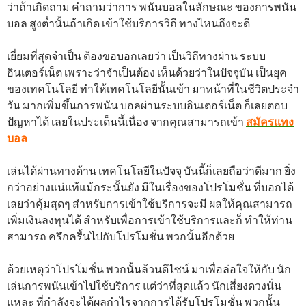
ว่าถ้าเกิดถาม คำถามว่าการ พนันบอลในลักษณะ ของการพนัน
บอล สูงต่ำนั้นถ้าเกิด เข้าใช้บริการวิถี ทางไหนถึงจะดี
เยี่ยมที่สุดจำเป็น ต้องขอบอกเลยว่า เป็นวิถีทางผ่าน ระบบ
อินเตอร์เน็ต เพราะว่าจำเป็นต้อง เห็นด้วยว่าในปัจจุบัน เป็นยุค
ของเทคโนโลยี ทำให้เทคโนโลยีนั้นเข้า มาหน้าที่ในชีวิตประจำ
วัน มากเพิ่มขึ้นการพนัน บอลผ่านระบบอินเตอร์เน็ต ก็เลยตอบ
ปัญหาได้ เลยในประเด็นนี้เนื่อง จากคุณสามารถเข้า
สมัครแทง
บอล
เล่นได้ผ่านทางด้าน เทคโนโลยีในปัจจุ บันนี้ก็เลยถือว่าดีมาก ยิ่ง
กว่าอย่างแน่แท้แม้กระนั้นยัง มีในเรื่องของโปรโมชั่น ที่บอกได้
เลยว่าคุ้มสุดๆ สำหรับการเข้าใช้บริการจะมี ผลให้คุณสามารถ
เพิ่มเงินลงทุนได้ สำหรับเพื่อการเข้าใช้บริการและก็ ทำให้ท่าน
สามารถ ครึกครื้นไปกับโปรโมชั่น พวกนั้นอีกด้วย
ด้วยเหตุว่าโปรโมชั่น พวกนั้นล้วนดีไซน์ มาเพื่อล่อใจให้กับ นัก
เล่นการพนันเข้าไปใช้บริการ แต่ว่าที่สุดแล้ว นักเสี่ยงดวงนั่น
แหละ ที่กำลังจะได้ผลกำไรจากการได้รับโปรโมชั่น พวกนั้น