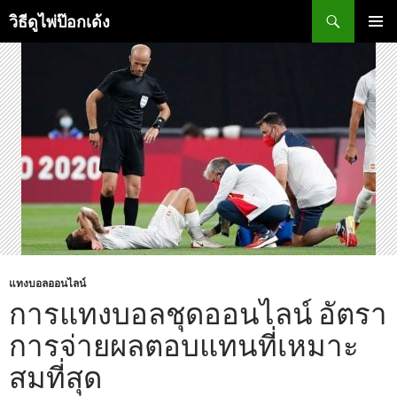
ข้าม
ค้นหา
วิธีดูไพ่ป๊อกเด้ง
ไป
ยัง
เมนูหลัก
เนื้อหา
แทงบอลออนไลน์
การแทงบอลชุดออนไลน์ อัตรา
การจ่ายผลตอบแทนที่เหมาะ
สมที่สุด