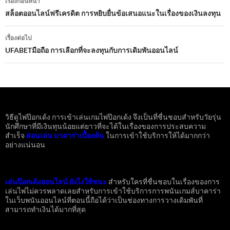
เรื่องก่อนหน้า
นำทาง
สล็อตออนไลน์ฟรีเครดิต การหยิบยื่นข้อเสนอแนะในเรื่องของเงินลงทุน
เรื่อง
เรื่องต่อไป
UFABETมือถือ การเลือกที่จะลงทุนกับการเดิมพันออนไลน์
วิธีดูไพ่ป๊อกเด้ง การเข้าเล่นเกมไพ่ป๊อกเด้ง จึงเป็นที่ชื่นชอบสำหรับวัยรุ่น
นักศึกษาที่มีเงินทุนน้อยแต่ยาวที่จะได้ในเรื่องของการประสบความ
สำเร็จ
สอนเล่น บาคาร่าเบื้องต้น
ในการเข้าใช้บริการให้ได้มากกว่า
อย่างแน่นอน
เล่นป๊อกเด้งออนไลน์ ยังไงให้ชนะ
สำหรับใครที่ชื่นชอบในเรื่องของการ
เล่นไพ่ไม่ควรพลาดเลยสำหรับการเข้าใช้บริการการพนันเกมส์บาคาร่า
ในเว็บพนันออนไลน์ที่ตอนนี้ถือได้ว่าเป็นช่องทางการวางเดิมพันที่
สามารถทำเงินได้มากที่สุด