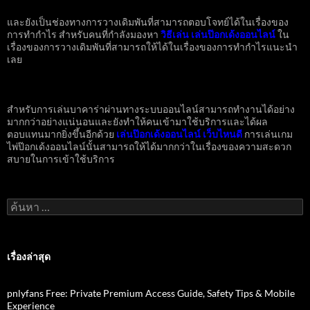
และยังเป็นช่องทางการวางเดิมพันที่สามารถตอบโจทย์ได้ในเรื่องของ
การทำกำไร
สำหรับคนที่กำลังมองหา
วิธีเล่น เล่นป๊อกเด้งออนไลน์
ใน
เรื่องของการวางเดิมพันที่สามารถให้ได้ในเรื่องของการทำกำไรแนะนำ
เลย
สำหรับการเล่นบาคาร่าผ่านทางระบบออนไลน์สามารถทำงานได้อย่าง
มากกว่าอย่างแน่นอนและยังทำให้คนเข้ามาใช้บริการและได้ผล
ตอบแทนมากยิ่งขึ้นอีกด้วย
เล่นป๊อกเด้งออนไลน์ เว็บไหนดี
การเล่นเกม
ไพ่ป๊อกเด้งออนไลน์นั้นสามารถให้ได้มากกว่าในเรื่องของความสะดวก
สบายในการเข้าใช้บริการ
ค้นหา
สำหรับ:
เรื่องล่าสุด
pnlyfans Free: Private Premium Access Guide, Safety Tips & Mobile
Experience