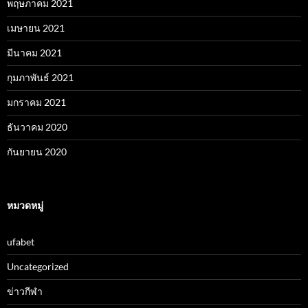
พฤษภาคม 2021
เมษายน 2021
มีนาคม 2021
กุมภาพันธ์ 2021
มกราคม 2021
ธันวาคม 2020
กันยายน 2020
หมวดหมู่
ufabet
Uncategorized
ข่าวกีฬา