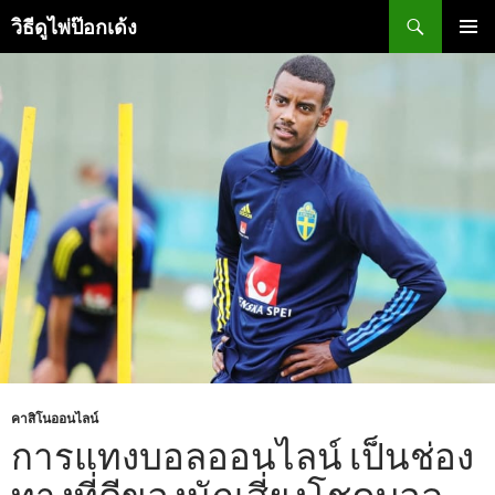
ข้าม
ค้นหา
วิธีดูไพ่ป๊อกเด้ง
ไป
ยัง
เมนูหลัก
เนื้อหา
คาสิโนออนไลน์
การแทงบอลออนไลน์ เป็นช่อง