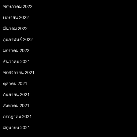
พฤษภาคม 2022
เมษายน 2022
มีนาคม 2022
กุมภาพันธ์ 2022
มกราคม 2022
ธันวาคม 2021
พฤศจิกายน 2021
ตุลาคม 2021
กันยายน 2021
สิงหาคม 2021
กรกฎาคม 2021
มิถุนายน 2021