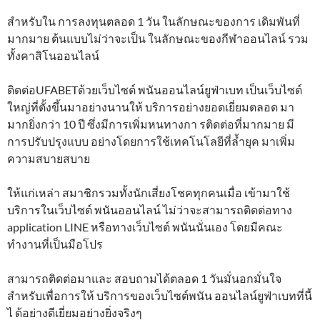
สำหรับใน การลงทุนตลอด 1 วัน ในลักษณะของการ เดิมพันที่
มากมาย ต้นแบบไม่ว่าจะเป็น ในลักษณะของกีฬาออนไลน์ รวม
ทั้งคาสิโนออนไลน์
ติดต่อUFABETด้วยเว็บไซต์ พนันออนไลน์ยูฟ่าเบท เป็นเว็บไซต์
ใหญ่ที่ตั้งขึ้นมาอย่างนานให้ บริการอย่างยอดเยี่ยมตลอด มา
มากยิ่งกว่า 10 ปี ซึ่งมีการเพิ่มหนทางกา รติดต่อที่มากมาย มี
การปรับปรุงแบบ อย่างโดยการใช้เทคโนโลยีที่ล้ำยุค มาเพิ่ม
ความสบายสบาย
ให้แก่เหล่า สมาชิกรวมทั้งนักเสี่ยงโชคทุกคนเมื่อ เข้ามาใช้
บริการในเว็บไซต์ พนันออนไลน์ ไม่ว่าจะสามารถติดต่อทาง
application LINE หรือทางเว็บไซต์ พนันนั่นเอง โดยมีคณะ
ทำงานที่เป็นมือโปร
สามารถติดต่อมาและ สอบถามได้ตลอด 1 วันมั่นอกมั่นใจ
สำหรับเพื่อการให้ บริการของเว็บไซต์พนัน ออนไลน์ยูฟ่าเบทที่นี้
ไ ด้อย่างดีเยี่ยมอย่างยิ่งจริงๆ