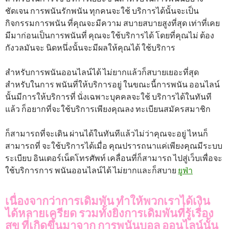
ชัดเจน การพนันรักพนัน ทุกคนจะใช้ บริการได้นั้นจะเป็น
กิจกรรมการพนัน ที่คุณจะมีความ สบายสบายสูงที่สุด เท่าที่เคย
มีมาก่อนเป็นการพนันที่ คุณจะใช้บริการได้ โดยที่คุณไม่ ต้อง
กังวลมันจะ นิดหนึ่งนั้นจะมีผลให้คุณได้ ใช้บริการ
สำหรับการพนันออนไลน์ได้ ไม่ยากแล้วก็สบายเยอะที่สุด
สำหรับในการ พนันที่ให้บริการอยู่ ในขณะนี้การพนัน ออนไลน์
นั้นมีการให้บริการที่ นั่งเฉพาะบุคคลจะใช้ บริการได้ในทันที
แล้ว ก็อยากที่จะใช้บริการเพียงคุณลง ทะเบียนสมัครสมาชิก
ก็สามารถที่จะเดิน ผ่านได้ในทันทีแล้วไม่ว่าคุณจะอยู่ ไหนก็
สามารถที่ จะใช้บริการได้เมื่อ คุณปรารถนาแค่เพียงคุณมีระบบ
ระเบียบ อินเตอร์เน็ตโทรศัพท์ เคลื่อนที่ก็สามารถ ไปสู่เว็บเพื่อจะ
ใช้บริการการ พนันออนไลน์ได้ ไม่ยากและก็สบาย
ยูฟ่า
เนื่องจากว่าการเดิมพัน ทำให้พวกเราได้เงิน
ได้หลายเครียด รวมทั้งยิ่งการเดิมพันที่รู้เรื่อง
สุข ที่เกิดขึ้นมาจาก การพนันบอล ออนไลน์นั้น