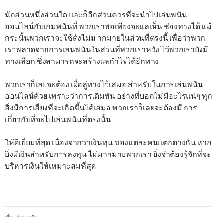
นักส่วนหนึ่งส่วนใด และก็อีกส่วนควรที่จะนำไปเล่นพนัน
ออนไลน์กับเกมพนันที่ พวกเราพอเพียงจะแลเห็น ช่องทางได้ แม้
กระนั้นพวกเราจะใช้ตังไม่ม ากมายในส่วนที่ตรงนี้ เพื่อว่าพวก
เราพลาดจากการเล่นพนันในส่วนที่พวกเราหวัง ไว้พวกเรายังมี
ทางเลือก ซึ่งสามารถจะสร้างผลกำไรได้อีกทาง
พวกเราก็เลยจะต้อง เผื่อลู่ทางไว้เสมอ สำหรับในการเล่นพนัน
ออนไลน์ด้วย เพราะว่าการเดิมพัน อย่างที่บอกไม่มีอะไรแน่ๆ ทุก
สิ่งมีการเสี่ยงที่จะเกิดขึ้นได้เสมอ พวกเราก็เลยจะต้องมี การ
เกี่ยวกับที่จะไปเล่นพนันที่ตรงนั้น
ให้ดีเยี่ยมที่สุด เนื่องจากว่าเงินทุน ของแต่ละคนแตกต่างกัน หาก
ยิ่งมีเงินสำหรับการลงทุน ไม่มากมายพวกเรา ยิ่งจำต้องรู้จักที่จะ
บริหารเงินให้เหมาะสมที่สุด
เมนู