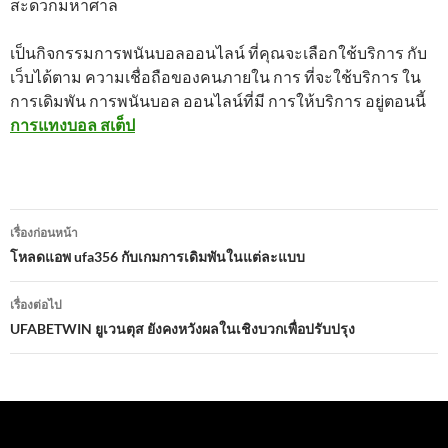
สะดวกมหาศาล
เป็นกิจกรรมการพนันบอลออนไลน์ ที่คุณจะเลือกใช้บริการ กับ
เว็บได้ตาม ความเชื่อถือของคนภายใน การ ที่จะใช้บริการ ใน
การเดิมพัน การพนันบอล ออนไลน์ที่มี การให้บริการ อยู่ตอนนี้
การแทงบอล สเต็ป
เมนู
เรื่องก่อนหน้า
นำทาง
โหลดแอพ ufa356 กับเกมการเดิมพันในแต่ละแบบ
เรื่อง
เรื่องต่อไป
UFABETWIN ยูเวนตุส ยังคงหวังผลในเชิงบวกเพื่อปรับปรุง