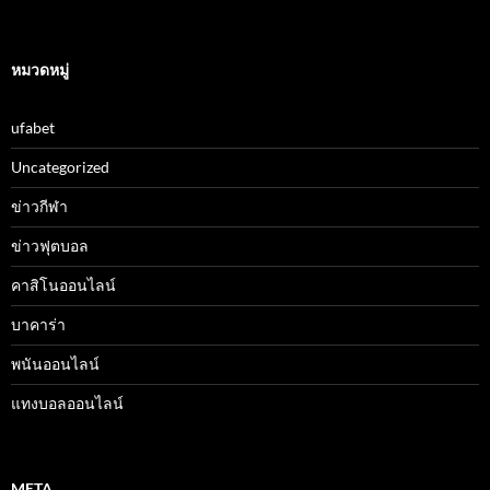
หมวดหมู่
ufabet
Uncategorized
ข่าวกีฬา
ข่าวฟุตบอล
คาสิโนออนไลน์
บาคาร่า
พนันออนไลน์
แทงบอลออนไลน์
META