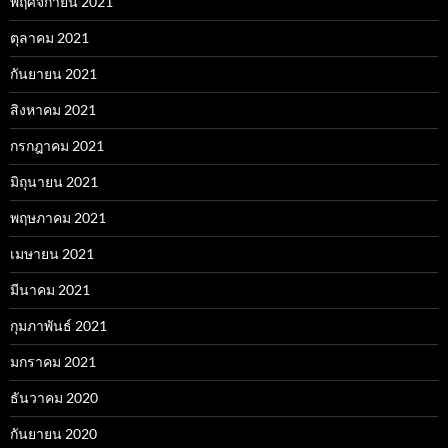
พฤศจิกายน 2021
ตุลาคม 2021
กันยายน 2021
สิงหาคม 2021
กรกฎาคม 2021
มิถุนายน 2021
พฤษภาคม 2021
เมษายน 2021
มีนาคม 2021
กุมภาพันธ์ 2021
มกราคม 2021
ธันวาคม 2020
กันยายน 2020