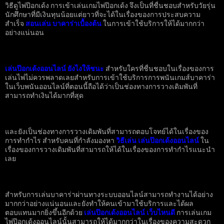
วิธีดูไพ่ป๊อกเด้ง การเข้าเล่นเกมไพ่ป๊อกเด้ง จึงเป็นที่ชื่นชอบสำหรับวัยรุ่น
นักศึกษาที่มีเงินทุนน้อยแต่ยาวที่จะได้ในเรื่องของการประสบความ
สำเร็จ
สอนเล่น บาคาร่าเบื้องต้น
ในการเข้าใช้บริการให้ได้มากกว่า
อย่างแน่นอน
เล่นป๊อกเด้งออนไลน์ ยังไงให้ชนะ
สำหรับใครที่ชื่นชอบในเรื่องของการ
เล่นไพ่ไม่ควรพลาดเลยสำหรับการเข้าใช้บริการการพนันเกมส์บาคาร่า
ในเว็บพนันออนไลน์ที่ตอนนี้ถือได้ว่าเป็นช่องทางการวางเดิมพันที่
สามารถทำเงินได้มากที่สุด
และยังเป็นช่องทางการวางเดิมพันที่สามารถตอบโจทย์ได้ในเรื่องของ
การทำกำไร
สำหรับคนที่กำลังมองหา
วิธีเล่น เล่นป๊อกเด้งออนไลน์
ใน
เรื่องของการวางเดิมพันที่สามารถให้ได้ในเรื่องของการทำกำไรแนะนำ
เลย
สำหรับการเล่นบาคาร่าผ่านทางระบบออนไลน์สามารถทำงานได้อย่าง
มากกว่าอย่างแน่นอนและยังทำให้คนเข้ามาใช้บริการและได้ผล
ตอบแทนมากยิ่งขึ้นอีกด้วย
เล่นป๊อกเด้งออนไลน์ เว็บไหนดี
การเล่นเกม
ไพ่ป๊อกเด้งออนไลน์นั้นสามารถให้ได้มากกว่าในเรื่องของความสะดวก