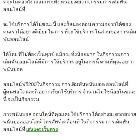
ที่จะไม่ต้องกังวลแม้กระทั้ง หน่อยเดียว กิจกรรมการเดิมพัน
ออนไลน์ที่
จะใช้บริการ ได้ในขณะนี้ และก็สนองตอบ ความอยากได้ของ
คนเราได้อย่างดีเยี่ยมใน การ ที่จะใช้บริการ ในส่วนของการเดิม
พันออนไลน์
ได้โดย ที่ไม่ต้องเป็นทุกข์ แม้กระทั้งน้อยมาก ในกิจกรรมการ
เดิมพัน ออนไลน์ที่มีการให้บริการ อยู่ในการนี้ ตามที่คุณ อยาก
พนันบอล
ออนไลน์ฟรี200ในกิจกรรม การเดิมพันพนันบอล ออนไลน์ที่
ผู้คนพอใจ และก็ อยากเรียกใช้บริการ จำนวนไม่ใช่น้อยในขณะ
นี้ จะเป็นกิจกรรม
การพนันบอล ออนไลน์ที่คุณเคยใช้บริการ ได้อย่างสะดวกสบาย
พนันบอลออนไลน์ โทรศัพท์เคลื่อนที่ ในกิจกรรม การเดิมพัน
ออนไลน์ที่
ufabet เว็บตรง