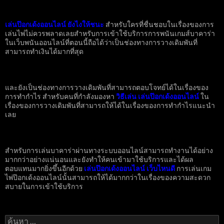
เล่นป๊อกเด้งออนไลน์ ยังไงให้ชนะ
สำหรับใครที่ชื่นชอบในเรื่องของการ
เล่นไพ่ไม่ควรพลาดเลยสำหรับการเข้าใช้บริการการพนันเกมส์บาคาร่า
ในเว็บพนันออนไลน์ที่ตอนนี้ถือได้ว่าเป็นช่องทางการวางเดิมพันที่
สามารถทำเงินได้มากที่สุด
และยังเป็นช่องทางการวางเดิมพันที่สามารถตอบโจทย์ได้ในเรื่องของ
การทำกำไร
สำหรับคนที่กำลังมองหา
วิธีเล่น เล่นป๊อกเด้งออนไลน์
ใน
เรื่องของการวางเดิมพันที่สามารถให้ได้ในเรื่องของการทำกำไรแนะนำ
เลย
สำหรับการเล่นบาคาร่าผ่านทางระบบออนไลน์สามารถทำงานได้อย่าง
มากกว่าอย่างแน่นอนและยังทำให้คนเข้ามาใช้บริการและได้ผล
ตอบแทนมากยิ่งขึ้นอีกด้วย
เล่นป๊อกเด้งออนไลน์ เว็บไหนดี
การเล่นเกม
ไพ่ป๊อกเด้งออนไลน์นั้นสามารถให้ได้มากกว่าในเรื่องของความสะดวก
สบายในการเข้าใช้บริการ
ค้นหา