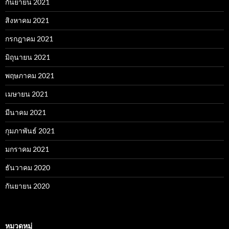
กันยายน 2021
สิงหาคม 2021
กรกฎาคม 2021
มิถุนายน 2021
พฤษภาคม 2021
เมษายน 2021
มีนาคม 2021
กุมภาพันธ์ 2021
มกราคม 2021
ธันวาคม 2020
กันยายน 2020
หมวดหมู่