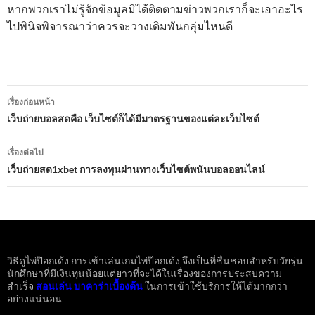
หากพวกเราไม่รู้จักข้อมูลมิได้ติดตามข่าวพวกเราก็จะเอาอะไร
ไปพินิจพิจารณาว่าควรจะวางเดิมพันกลุ่มไหนดี
เมนู
เรื่องก่อนหน้า
นำทาง
เว็บถ่ายบอลสดคือ เว็บไซต์ก็ได้มีมาตรฐานของแต่ละเว็บไซต์
เรื่อง
เรื่องต่อไป
เว็บถ่ายสด1xbet การลงทุนผ่านทางเว็บไซต์พนันบอลออนไลน์
วิธีดูไพ่ป๊อกเด้ง การเข้าเล่นเกมไพ่ป๊อกเด้ง จึงเป็นที่ชื่นชอบสำหรับวัยรุ่น
นักศึกษาที่มีเงินทุนน้อยแต่ยาวที่จะได้ในเรื่องของการประสบความ
สำเร็จ
สอนเล่น บาคาร่าเบื้องต้น
ในการเข้าใช้บริการให้ได้มากกว่า
อย่างแน่นอน