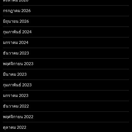
กรกฎาคม 2026
มิถุนายน 2026
กุมภาพันธ์ 2024
มกราคม 2024
ธันวาคม 2023
พฤศจิกายน 2023
มีนาคม 2023
กุมภาพันธ์ 2023
มกราคม 2023
ธันวาคม 2022
พฤศจิกายน 2022
ตุลาคม 2022