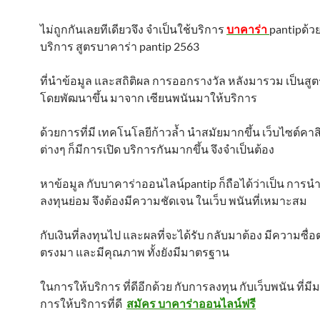
ไม่ถูกกันเลยทีเดียวจึง จำเป็นใช้บริการ
บาคาร่า
pantipด้
บริการ สูตรบาคาร่า pantip 2563
ที่นำข้อมูล และสถิติผล การออกรางวัล หลังมารวม เป็นสู
โดยพัฒนาขึ้น มาจาก เซียนพนันมาให้บริการ
ด้วยการที่มี เทคโนโลยีก้าวล้ำ นำสมัยมากขึ้น เว็บไซต์ค
ต่างๆ ก็มีการเปิด บริการกันมากขึ้น จึงจำเป็นต้อง
หาข้อมูล กับบาคาร่าออนไลน์pantip ก็ถือได้ว่าเป็น การน
ลงทุนย่อม จึงต้องมีความชัดเจน ในเว็บ พนันที่เหมาะสม
กับเงินที่ลงทุนไป และผลที่จะได้รับ กลับมาต้อง มีความซื่
ตรงมา และมีคุณภาพ ทั้งยังมีมาตรฐาน
ในการให้บริการ ที่ดีอีกด้วย กับการลงทุน กับเว็บพนัน ที่
การให้บริการที่ดี
สมัคร บาคาร่าออนไลน์ฟรี