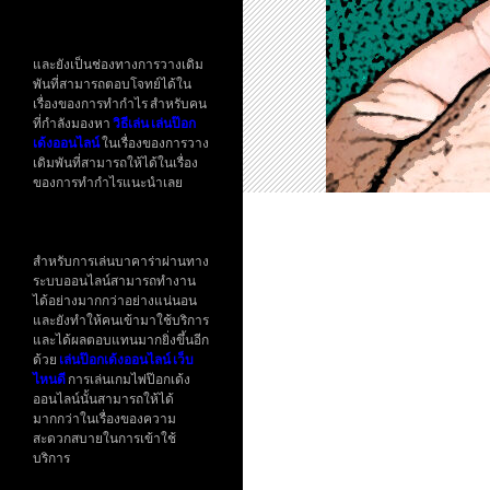
และยังเป็นช่องทางการวางเดิม
พันที่สามารถตอบโจทย์ได้ใน
เรื่องของการทำกำไร
สำหรับคน
ที่กำลังมองหา
วิธีเล่น เล่นป๊อก
เด้งออนไลน์
ในเรื่องของการวาง
เดิมพันที่สามารถให้ได้ในเรื่อง
ของการทำกำไรแนะนำเลย
สำหรับการเล่นบาคาร่าผ่านทาง
ระบบออนไลน์สามารถทำงาน
ได้อย่างมากกว่าอย่างแน่นอน
และยังทำให้คนเข้ามาใช้บริการ
และได้ผลตอบแทนมากยิ่งขึ้นอีก
ด้วย
เล่นป๊อกเด้งออนไลน์ เว็บ
ไหนดี
การเล่นเกมไพ่ป๊อกเด้ง
ออนไลน์นั้นสามารถให้ได้
มากกว่าในเรื่องของความ
สะดวกสบายในการเข้าใช้
บริการ