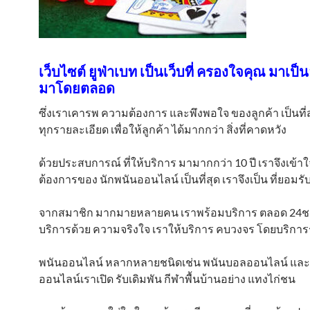
เว็บไซต์ ยูฟ่าเบท เป็นเว็บที่ ครองใจคุณ มาเป็น
มาโดยตลอด
ซึ่งเราเคารพ ความต้องการ และพึงพอใจ ของลูกค้า เป็นที่ส
ทุกรายละเอียด เพื่อให้ลูกค้า ได้มากกว่า สิ่งที่คาดหวัง
ด้วยประสบการณ์ ที่ให้บริการ มามากกว่า 10 ปี เราจึงเข้า
ต้องการของ นักพนันออนไลน์ เป็นที่สุด เราจึงเป็น ที่ยอมรั
จากสมาชิก มากมายหลายคน เราพร้อมบริการ ตลอด 24ชม
บริการด้วย ความจริงใจ เราให้บริการ คบวงจร โดยบริการ
พนันออนไลน์ หลากหลายชนิดเช่น พนันบอลออนไลน์ และ
ออนไลน์เราเปิด รับเดิมพัน กีฬาพื้นบ้านอย่าง แทงไก่ชน