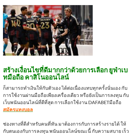
สร้างเงื่อนไขที่ดีมากกว่าด้วยการเลือก ยูฟ่าเบ
ทมือถือ คาสิโนออนไลน์
ก็สามารถทำเงินให้กับตัวเอง ได้ต่อเนื่องแทบทุกครั้งนั่นเอง กับ
การใช้งานผ่านมือถือเพียงเครื่องเดียว หรือยังเป็นการลงทุน กับ
เว็บพนันออนไลน์ที่ดีที่สุด การเลือกใช้งาน DAFABETมือถือ
สมัครแทงบอล
ช่องทางที่ดีสำหรับคนที่หัน มาต้องการกับการสร้างรายได้ ให้
กับตนเองกับการลงทุน พนันออนไลน์ขณะนี้ กับความสบาย เร็ว