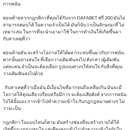
การพนัน
ตอนท้ายหากกฎกติกาที่คุณได้รับจาก DAFABET ฟรี 300 มันไม่
สามารถตอบโต้ ในความจำเป็นได้ มันก็นับว่าเป็นลักษณะที่ ไม่
เหมาะสม ในการที่จะนำเอามาใช้ ในการทำเงินให้เกิดขึ้นมา
กับสาเหตุที่ว่า
ตอนท้ายมัน จะสร้างโอกาสให้ได้ผล กระทบขึ้นมากับการพนัน
พวกนั้นอย่างสนใจ ที่เลือกวางเดิมพันลงไป ดังกล่าวผู้เดิมพัน
แต่ละคน จำเป็นจะต้องเลือก รูปแบบต่างๆให้สนใจ กับสิ่งที่คุณ
วางเดิมพันลงไปด้วย
กับสาเหตุที่ว่าเมื่อมัน มีเงื่อนไขที่มากจนถึงเหลือเกิน มันจะมี
โอกาสให้คุณเสีย เปรียบหรือมีการ จะต้องเสียตังค์ จากการพนัน
ไปได้นั้นเอง การเข้าไปทำความเข้าใจ กับกฎกฎหมายต่างๆ ไม่
ว่าจะเป็น
กฎกติกา ในแบบไหนก็ตาม มันสร้างช่องที่จะสร้างรายได้ให้
เกิดขึ้นมาอย่างสนใจ แค่เพียงคุณเข้าไป ทำความเข้าใจกับใน