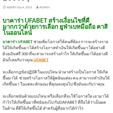
พฤศจิกายน 4, 2021
ADMIN
บาคาร่า UFABET สร้างเงื่อนไขที่ดี
มากกว่าด้วยการเลือก ยูฟ่าเบทมือถือ คาสิ
โนออนไลน์
บาคาร่า UFABET
ช่วยเพิ่มโอกาสให้คนที่ต้อง การจะสร้างราย
ได้ให้เกิดขึ้นมา ได้สร้างโอกาสทำเงินให้เกิดขึ้นมา ได้อย่างดี
ด้วยเงินฟรี 300 ที่จะสามารถสร้างกำไร ให้เกิดขึ้นมาได้อย่างดี
มันก็เลยกับว่าคุณ
UFABET
จะเลือกกฎข้อปฏิบัติ ในแบบไหน นำมาสร้างเป็นโอกาส ให้เกิด
ขึ้นมาได้ ช่วยสร้างโอกาสให้ผู้พนันแต่ละคน สามารถทำเงินให้
เกิดขึ้นมา ในแต่ละลักษณะที่คุณลงทุนไป ซึ่งมันจะกับว่าคุณ
จะเลือกพนันด้วยแบบไหน หรือเลือกที่จะใช้โอกาสใด เอามาได้
กำไรให้เกิดขึ้นมาที่พนันลงไป กับDAFABET ที่ถือได้ว่าเป็นผล
ในด้าน ที่ดีให้เกิดขึ้นได้ สำหรับผู้ที่อยากได้กำไร