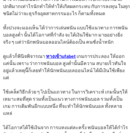
ปกติมากเท่าไรนักทำให้ทำให้เกิดผลกระทบ กับการลงทุน ในทุก
ชนิดไม่ว่าจะธุรกิจอุตสาหกรรมอะไร ก็ตามทั้งหมด
ทั้งปวงจะมองเห็น ได้ว่าการเล่นพนัน แบบใช้แนวทาง การพนัน
บอลสูงต่ำ นั้นได้โอกาสที่กำลัง จะได้เงินใช้มาก มายอย่างยิ่ง
จริง ๆ แต่ว่านักพนันบอลออนไลน์ต้องเป็น คนชั่งน้ำหนัก
ดูแล้วก็พินิจพิจารณา
ทางเข้าufabet
เกมการประลอง ให้ออก
แค่นั้น เพราะว่าการพนันบอล สูงต่ำนั้นมีความ สบายเร็วทันใจ
อยู่แล้วเหตุนี้ก็เลยทำให้นักพนันบอลออนไลน์ ได้มีเงินใช้เพียง
แต่
ใช้เคล็ดวิธีกล้วย ๆ ไปเป็นแถวทาง ในการวิเคราะห์ เกมนั้นๆให้
เหมาะสมที่สุด รวมทั้งเป็นแนว ทางการพนันบอล รวมทั้งเป็น
เกม การเดิมพันอีกแบบหนึ่ง ที่จะทำให้นักพนันบอล ทั้งหลาย
แหล่
ได้โอกาสได้ใช้เงินจาก การแทงแต่ละครั้ง พนันบอลให้ได้กำไร