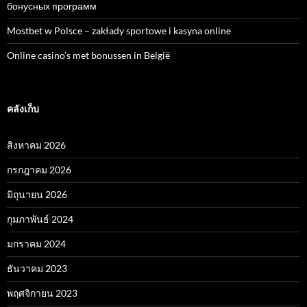
бонусных программ
Mostbet w Polsce – zakłady sportowe i kasyna online
Online casino’s met bonussen in België
คลังเก็บ
สิงหาคม 2026
กรกฎาคม 2026
มิถุนายน 2026
กุมภาพันธ์ 2024
มกราคม 2024
ธันวาคม 2023
พฤศจิกายน 2023