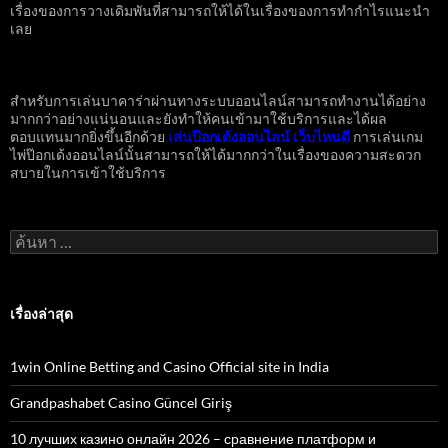
เรื่องของการวางเดิมพันที่สามารถให้ได้ในเรื่องของการทำกำไรแนะนำ
เลย
สำหรับการเล่นบาคาร่าผ่านทางระบบออนไลน์สามารถทำงานได้อย่าง
มากกว่าอย่างแน่นอนและยังทำให้คนเข้ามาใช้บริการและได้ผล
ตอบแทนมากยิ่งขึ้นอีกด้วย
เล่นป๊อกเด้งออนไลน์ เว็บไหนดี
การเล่นเกม
ไพ่ป๊อกเด้งออนไลน์นั้นสามารถให้ได้มากกว่าในเรื่องของความสะดวก
สบายในการเข้าใช้บริการ
ค้นหา
สำหรับ:
เรื่องล่าสุด
1win Online Betting and Casino Official site in India
Grandpashabet Casino Güncel Giriş
10 лучших казино онлайн 2026 – сравнение платформ и