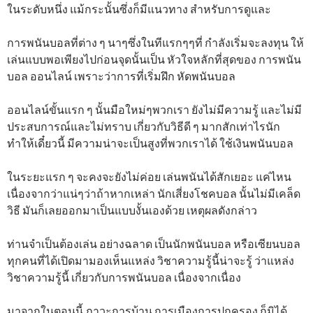
ในระดับหนึ่ง แม้กระนั้นซึ่งก็มีแนวทาง สำหรับการดูและ
การพนันบอลที่ต่าง ๆ นาๆซึ่งในทีแรกๆๆที่ กำลังเริ่มจะลงทุน ให้
เล่นแบบพอเพียงไปก่อนจุดนั้นเป็น หัวใจหลักที่สุดของ การพนัน
บอล ออนไลน์ เพราะว่าการที่เริ่มฝึก หัดพนันบอล
ออนไลน์ขั้นแรก ๆ นั้นมือใหม่ๆพวกเรา ยังไม่มีความรู้ และไม่มี
ประสบการณ์และไม่ทราบ เกี่ยวกับวิธีดี ๆ มากสักเท่าไรนัก
ทำให้เดี๋ยวนี้ มีความน่าจะเป็นสูงที่พวกเราได้ ใช้เงินพนันบอล
ในระยะแรก ๆ จะคงจะยังไม่ค่อย เล่นพนันได้สักเยอะ แค่ไหน
เนื่องจากว่าแน่ๆว่าถ้าหากเหล่า นักเสี่ยงโชคบอล นั้นไม่มีเคล็ด
วิธี มันก็เลยออกมาเป็นแบบงั้นเองด้วย เหตุผลดังกล่าว
ท่านจำเป็นต้องเล่น อย่างฉลาด เป็นนักพนันบอล หรือเซียนบอล
ทุกคนที่ได้เปิดมามองเห็นแหล่ง วิชาความรู้นี้น่าจะรู้ ว่าแหล่ง
วิชาความรู้นี้ เกี่ยวกับการพนันบอล เนื่องจากเนื่อง
มาจากในตอนนี้ ภาวะการบ้าน การเมืองการปกครอง ก็มิได้