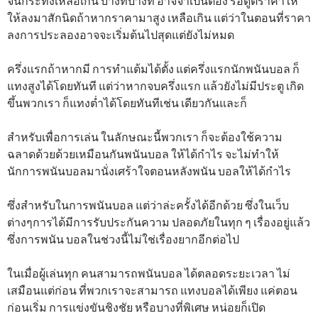
จนกระทั่งเหลือเกิน บางทีบางที อาจจำเป็นต้อง รอดูตีราคาให้
ให้ลงมาสักนิดถ้าหากราคามาสูง เหลือเกิน แต่ว่าในตอนที่ราคา
ลงการประลองอาจจะเริ่มต้นไปสุดแต่ยังไม่หมด
ครึ่งแรกถ้าหากมี การทำแต้มได้ตั้ง แต่ครึ่งแรกนักพนันบอล ก็
แทงสูงได้โดยทันที แต่ว่าหากจบครึ่งแรก แล้วยังไม่มีประตู เกิด
ขึ้นพวกเรา ก็แทงต่ำได้โดยทันทีเช่น เดียวกันและก็
สำหรับเพื่อการเล่น ในลักษณะนี้พวกเรา ก็จะต้องใช้ความ
ฉลาดด้วยด้วยเหมือนกันพนันบอล ให้ได้กำไร จะไม่ทำให้
นักการพนันบอลมานั่งเศร้าใจตอนหลังพนัน บอลให้ได้กำไร
ซึ่งสำหรับในการพนันบอล แต่ว่าล่ะครั้งได้อีกด้วย ซึ่งในเว็บ
ต่างๆการได้มีการรับประกันความ ปลอดภัยในทุก ๆ เรื่องอยู่แล้ว
ซึ่งการพนัน บอลในช่วงนี้ไม่ใช่เรื่องยากอีกต่อไป
ในเมื่อผู้เล่นทุก คนสามารถพนันบอล ได้ตลอดระยะเวลา ไม่
เสมือนแต่ก่อน ที่พวกเราจะสามารถ แทงบอลได้เพียง แค่ตอน
ก่อนเริ่ม การแข่งขันชิงชัย หรือบางที่พิเศษ หน่อยก็เปิด