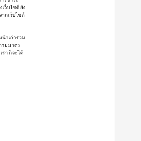
เว็บไซต์ ยัง
ีจากเว็บไซต์
ง หน้าเก่ารวม
่ดีตามมาตร
รา ก็จะได้