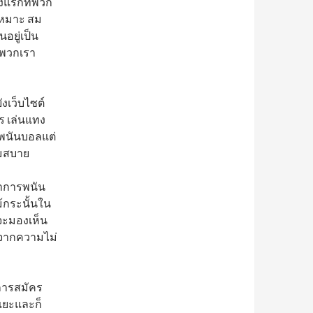
างแรกที่พวก
เหมาะ สม
อยู่เป็น
่ พวกเรา
งเว็บไซต์
ร เล่นแทง
รพนันบอลแต่
วามสบาย
ว่าการพนัน
ม้กระนั้นใน
จะมองเห็น
ศจากความไม่
้การสมัคร
แยะและก็