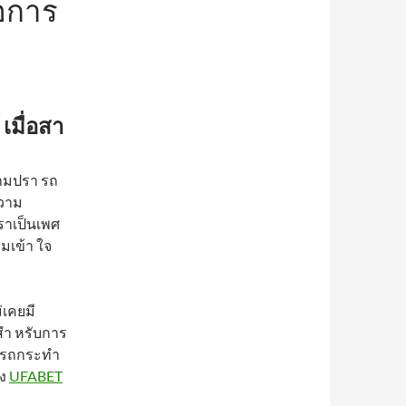
่อการ
เมื่อสา
ามปรา รถ
ความ
ราเป็นเพศ
มเข้า ใจ
่เคยมี
สำ หรับการ
า รถกระทำ
ัง
UFABET