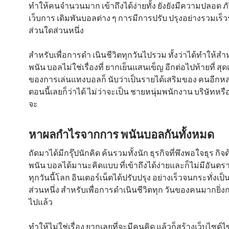
ทำให้คนจำนวนมาก เข้าถึงได้ง่ายทั้ง ยังยังมีความปลอด ภัยที
เว็บการ เดิมพันบอลต่าง ๆ การมีการปรับ ปรุงอย่างรวมเร็ว
ส่วนใดส่วนหนึ่ง
สำหรับเพื่อการดำ เนินชีวิตทุกวันไปรวม ทั้งว่าได้ทำให้ส
พนัน บอลไม่ใช่เรื่องที่ ยากเย็นแสนเข็ญ อีกต่อไปท้ายที่ สุด
ของการเล่นแทงบอลก็ นับว่าเป็นรายได้เสริมของ คนอีก
ตอนนี้เลยก็ว่าได้ ไม่ว่าจะเป็น ชายหนุ่มพนักงาน บริษัทหรื
จะ
หาผลกำไรจากการ พนันบอลกันทั้งหมด
ถัดมาได้มีกรุ๊ปนักคิด ค้นรวมทั้งนัก ธุรกิจที่พึงพอใจธุร กิ
พนัน บอลได้มานะคิดแบบ ที่เข้าถึงได้ง่ายและก็ไม่มีอันต
ทุกวันนี้โลก อินเตอร์เน็ตได้ปรับปรุง อย่างเร็วจนกระทั่งเป็
ส่วนหนึ่ง สำหรับเพื่อการดำเนินชีวิตทุก วันของคนมากยิ่งก
ไปแล้ว
ทำให้ไม่ใช่เรื่อง ยากเลยที่จะมีคนคิด แล้วก็สร้างเว็บไซต์ไซ