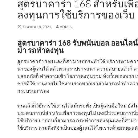
สูตรบาคาร่า 168 สำหรับเพื
ลงทุนการใช้บริการของเว็บ
สิงหาคม 18, 2021
ADMIN
สูตรบาคาร่า 168 รับพนันบอล ออนไลน์ 
มา รถทำลงทุน
สูตรบาคาร่า 168 และก็สา มารถกระทำใช้ บริการตามคว
นาของผู้เล่นได้ แล้วพวกเราปรารถนา ความสบายแล้วก็ 
ปลอดภัยก็ ทำความเข้า ใจการลงทุนรวม ทั้งเว็บของพวก เ
ชายที่ใช้ งานง่ายไม่ใช่งานยากพวกเราสา มารถทำทำควา
กระบวนการลง
ทุนแล้วก็วิธีการใช้งานได้แม้กระทั่ง เป็นผู้เล่นมือใหม่ ยังไม
ประสบการณ์สำ หรับเพื่อการลงทุนไม่ เคยมีประสบการณ์
ใช้บริการ มาก่อนก็สามารถ กระทำการลง ทุนและก็สาม
ใช้บริการ ตามสิ่งที่จำเป็นของผู้ เล่นได้ไพเราะด้วยเหตุผลด