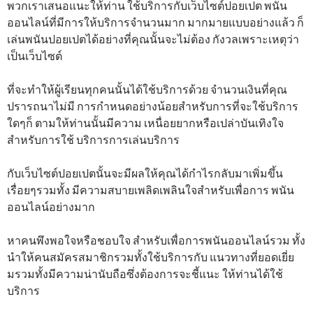
พวกเราเสนอแนะให้ท่าน ใช้บริการกับเว็บไซต์ปอยเปต พนัน
ออนไลน์ที่มีการให้บริการจำนวนมาก มากมายแบบอย่างแล้ว ก็
เล่นพนันปอยเปตได้อย่างที่คุณนั้นจะไม่ต้อง กังวลเพราะเหตุว่า
เป็นเว็บไซต์
ที่จะทำให้ผู้เรียนทุกคนนั้นได้ใช้บริการด้วย จำนวนเงินที่คุณ
ปรารถนาไม่มี การกำหนดอย่างน้อยสำหรับการที่จะใช้บริการ
ใดๆก็ ตามให้ท่านนั้นมีความ เหนื่อยยากหรือเปล่าบันเทิงใจ
สำหรับการใช้ บริการการเล่นบริการ
กับเว็บไซต์ปอยเปตนั้นจะมีผลให้คุณได้กำไรกลับมาเพิ่มขึ้น
เรื่อยๆรวมทั้ง มีความสบายเพลิดเพลินใจสำหรับเพื่อการ พนัน
ออนไลน์อย่างมาก
หาคนพึงพอใจหรือชอบใจ สำหรับเพื่อการพนันออนไลน์รวม ทั้ง
นำให้คนสมัครสมาชิกรวมทั้งใช้บริการกับ แนวทางที่ยอดเยี่ย
มรวมทั้งมีความน่านับถือซึ่งต้องการจะชี้แนะ ให้ท่านได้ใช้
บริการ