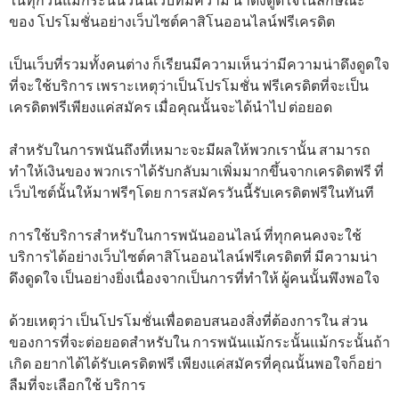
ของ โปรโมชั่นอย่างเว็บไซต์คาสิโนออนไลน์ฟรีเครดิต
เป็นเว็บที่รวมทั้งคนต่าง ก็เรียนมีความเห็นว่ามีความน่าดึงดูดใจ
ที่จะใช้บริการ เพราะเหตุว่าเป็นโปรโมชั่น ฟรีเครดิตที่จะเป็น
เครดิตฟรีเพียงแค่สมัคร เมื่อคุณนั้นจะได้นำไป ต่อยอด
สำหรับในการพนันถึงที่เหมาะจะมีผลให้พวกเรานั้น สามารถ
ทำให้เงินของ พวกเราได้รับกลับมาเพิ่มมากขึ้นจากเครดิตฟรี ที่
เว็บไซต์นั้นให้มาฟรีๆโดย การสมัครวันนี้รับเครดิตฟรีในทันที
การใช้บริการสำหรับในการพนันออนไลน์ ที่ทุกคนคงจะใช้
บริการได้อย่างเว็บไซต์คาสิโนออนไลน์ฟรีเครดิตที่ มีความน่า
ดึงดูดใจ เป็นอย่างยิ่งเนื่องจากเป็นการที่ทำให้ ผู้คนนั้นพึงพอใจ
ด้วยเหตุว่า เป็นโปรโมชั่นเพื่อตอบสนองสิ่งที่ต้องการใน ส่วน
ของการที่จะต่อยอดสำหรับใน การพนันแม้กระนั้นแม้กระนั้นถ้า
เกิด อยากได้ได้รับเครดิตฟรี เพียงแค่สมัครที่คุณนั้นพอใจก็อย่า
ลืมที่จะเลือกใช้ บริการ