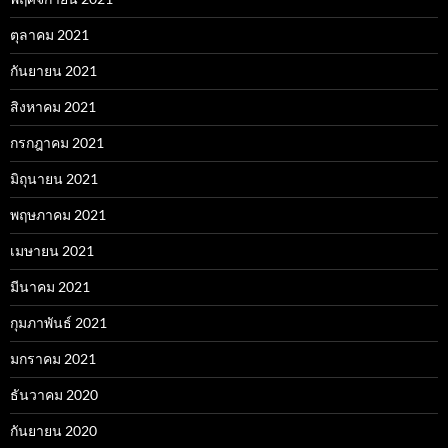
ตุลาคม 2021
กันยายน 2021
สิงหาคม 2021
กรกฎาคม 2021
มิถุนายน 2021
พฤษภาคม 2021
เมษายน 2021
มีนาคม 2021
กุมภาพันธ์ 2021
มกราคม 2021
ธันวาคม 2020
กันยายน 2020