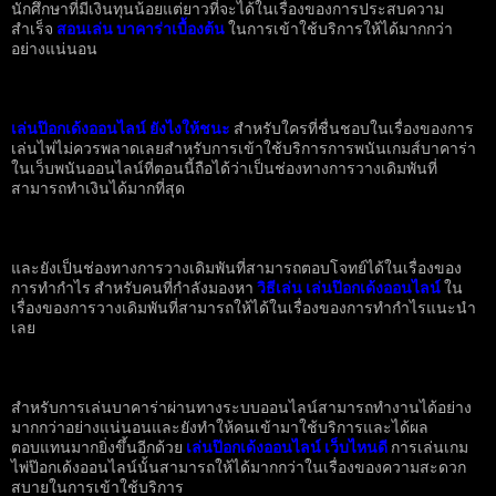
นักศึกษาที่มีเงินทุนน้อยแต่ยาวที่จะได้ในเรื่องของการประสบความ
สำเร็จ
สอนเล่น บาคาร่าเบื้องต้น
ในการเข้าใช้บริการให้ได้มากกว่า
อย่างแน่นอน
เล่นป๊อกเด้งออนไลน์ ยังไงให้ชนะ
สำหรับใครที่ชื่นชอบในเรื่องของการ
เล่นไพ่ไม่ควรพลาดเลยสำหรับการเข้าใช้บริการการพนันเกมส์บาคาร่า
ในเว็บพนันออนไลน์ที่ตอนนี้ถือได้ว่าเป็นช่องทางการวางเดิมพันที่
สามารถทำเงินได้มากที่สุด
และยังเป็นช่องทางการวางเดิมพันที่สามารถตอบโจทย์ได้ในเรื่องของ
การทำกำไร
สำหรับคนที่กำลังมองหา
วิธีเล่น เล่นป๊อกเด้งออนไลน์
ใน
เรื่องของการวางเดิมพันที่สามารถให้ได้ในเรื่องของการทำกำไรแนะนำ
เลย
สำหรับการเล่นบาคาร่าผ่านทางระบบออนไลน์สามารถทำงานได้อย่าง
มากกว่าอย่างแน่นอนและยังทำให้คนเข้ามาใช้บริการและได้ผล
ตอบแทนมากยิ่งขึ้นอีกด้วย
เล่นป๊อกเด้งออนไลน์ เว็บไหนดี
การเล่นเกม
ไพ่ป๊อกเด้งออนไลน์นั้นสามารถให้ได้มากกว่าในเรื่องของความสะดวก
สบายในการเข้าใช้บริการ