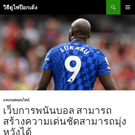
ข้าม
ค้นหา
วิธีดูไพ่ป๊อกเด้ง
ไป
ยัง
เมนูหลัก
เนื้อหา
แทงบอลออนไลน์
เว็บการพนันบอล สามารถ
สร้างความเด่นชัดสามารถมุ่ง
หวังได้