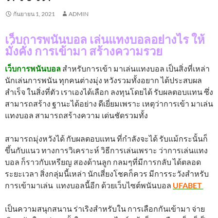
กันยายน 1, 2021
ADMIN
เว็บการพนันบอล เล่นแทงบอลอย่างไร ให้
มั่งคั่ง การเข้ามา สร้างความรวย
เว็บการพนันบอล
สำหรับการเข้า มาเล่นแทงบอล เป็นสิ่งที่เหล่า
นักเล่นการพนัน ทุกคนต่างมุ่ง หวังรวมทั้งอยาก ได้ประสบผล
สำเร็จ ในสิ่งที่ตัว เราเองได้เลือก ลงทุนโดยได้ รับผลตอบแทน ซึ่ง
สามารถสร้าง ฐานะได้อย่าง ดีเยี่ยมเพราะ เหตุว่าการเข้า มาเล่น
แทงบอล สามารถสร้างความ เด่นชัดรวมทั้ง
สามารถมุ่งหวังได้ กับผลตอบแทน ที่กำลังจะได้ รับแม้กระนั้นก็
ขึ้นกับแนว ทางการวิเคราะห์ วิธีการเล่นเพราะ ว่าการเล่นแทง
บอล ก็ราวกับเหรียญ สองด้านลูก กลมๆที่มีการกลับ ได้ตลอด
ระยะเวลา สิ่งกลุ่มนี้เหล่า นักเสี่ยงโชคก็ควร มีการระวังสำหรับ
การเข้ามาเล่น แทงบอลนี้อีก ด้วยเว็บไซต์พนันบอล
UFABET
เป็นความสนุกสนาน ร่าเริงสำหรับใน การเลือกกันเข้ามา จ่าย