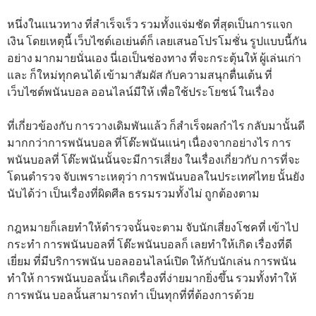
หนึ่งในแนวทาง ที่สำเร็จเร็ว รวมทั้งแจ่มชัด ที่สุดเป็นการแจก
เงิน โดยเหตุนี้ เว็บไซต์เอเย่นต์ก็ เลยเสนอโปรโมชั่น รูปแบบนี้กัน
อย่าง มากมายนั่นเอง นี่เอเป็นช่องทาง ที่จะกระตุ้นให้ ผู้เล่นเก่า
และ ก็ใหม่ทุกคนได้ เข้ามาสัมผัส กับความสนุกตื่นเต้น ที่
เว็บไซต์พนันบอล ออนไลน์มีให้ เพื่อใช้ประโยชน์ ในเรื่อง
ที่เกี่ยวข้องกับ การวางเดิมพันแล้ว ก็สำเร็จผลกำไร กลับมานั้นดี
มากกว่าการพนันบอล ที่โต๊ะพนันแน่ๆ เนื่องจากอย่างไร การ
พนันบอลที่ โต๊ะพนันนั้นจะมีการเสี่ยง ในเรื่องเกี่ยวกับ การที่จะ
โดนตำรวจ จับเพราะเหตุว่า การพนันบอลในประเทศไทย นั้นยัง
นับได้ว่า เป็นเรื่องที่ผิดศีล ธรรมรวมทั้งไม่ ถูกต้องตาม
กฎหมายก็เลยทำให้ตำรวจนั้นจะตาม จับนักเสี่ยงโชคที่ เข้าไป
กระทำ การพนันบอลที่ โต๊ะพนันบอลก็ เลยทำให้เกิด เรื่องที่ดี
เยี่ยม ที่มีบริการพนัน บอลออนไลน์เปิด ให้กับนักเล่น การพนัน
ทำให้ การพนันบอลนั้น เกิดเรื่องที่ง่ายมากยิ่งขึ้น รวมทั้งทำให้
การพนัน บอลนั้นสามารถทำ เป็นทุกที่ที่ต้องการด้วย