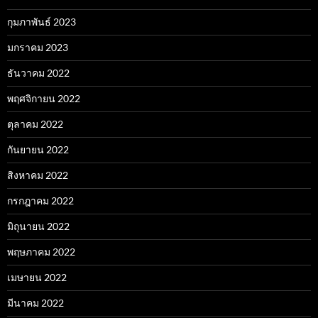
กุมภาพันธ์ 2023
มกราคม 2023
ธันวาคม 2022
พฤศจิกายน 2022
ตุลาคม 2022
กันยายน 2022
สิงหาคม 2022
กรกฎาคม 2022
มิถุนายน 2022
พฤษภาคม 2022
เมษายน 2022
มีนาคม 2022