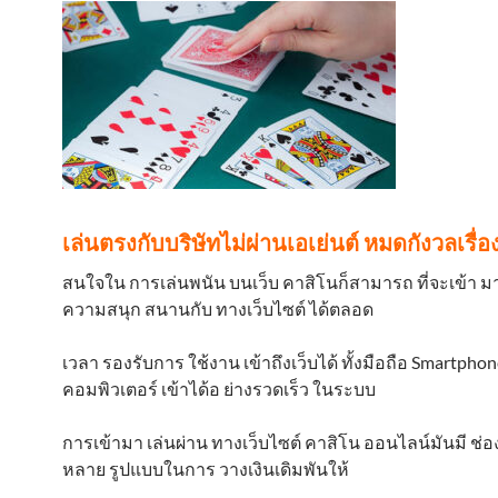
เล่นตรงกับบริษัทไม่ผ่านเอเย่นต์
หมดกังวลเรื่
สนใจใน การเล่นพนัน บนเว็บ คาสิโนก็สามารถ ที่จะเข้า ม
ความสนุก สนานกับ ทางเว็บไซต์ ได้ตลอด
เวลา รองรับการ ใช้งาน เข้าถึงเว็บได้ ทั้งมือถือ Smartpho
คอมพิวเตอร์ เข้าได้อ ย่างรวดเร็ว ในระบบ
การเข้ามา เล่นผ่าน ทางเว็บไซต์ คาสิโน ออนไลน์มันมี ช
หลาย รูปแบบในการ วางเงินเดิมพันให้