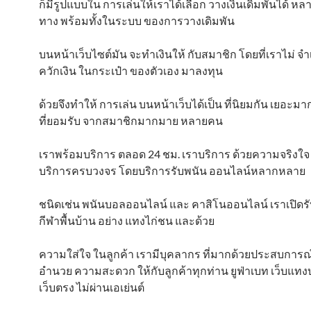
ก็มีรูปแบบใน การเล่นให้เราได้เลือก วางเงินเดิมพันได้ ห
ทาง พร้อมทั้งในระบบ ของการวางเดิมพัน
บนหน้าเว็บไซต์มัน จะทำเงินให้ กับสมาชิก โดยที่เราไม่ จำเ
ควักเงิน ในกระเป๋า ของตัวเอง มาลงทุน
ด้วยจึงทำให้ การเล่น บนหน้าเว็บได้เป็น ที่นิยมกัน เยอะมา
ที่ยอมรับ จากสมาชิกมากมาย หลายคน
เราพร้อมบริการ ตลอด 24 ชม. เราบริการ ด้วยความจริงใจ 
บริการครบวงจร โดยบริการรับพนัน ออนไลน์หลากหลาย
ชนิดเช่น พนันบอลออนไลน์ และ คาสิโนออนไลน์ เราเปิดรั
กีฬาพื้นบ้าน อย่าง แทงไก่ชน และด้วย
ความใส่ใจ ในลูกค้า เรามีบุคลากร ที่มากด้วยประสบการณ
อำนวย ความสะดวก ให้กับลูกค้าทุกท่าน ยูฟ่าเบท เว็บแทงบอ
เว็บตรง ไม่ผ่านเอเย่นต์