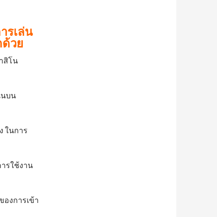
การเล่น
กด้วย
าสิโน
นันบน
าง ในการ
การใช้งาน
บ ของการเข้า