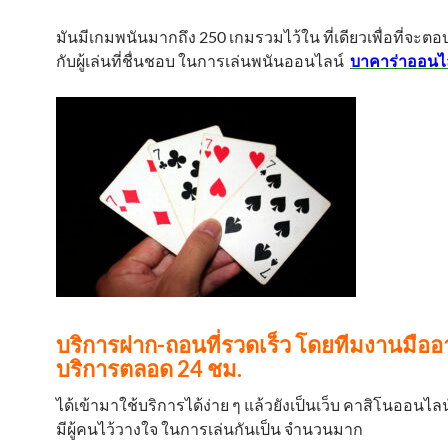
มันมีเกมพนันมากถึง 250 เกมรวมไว้ใน ที่เดียวเพื่อที่จะตอ
กับผู้เล่นที่ชื่นชอบ ในการเล่นพนันออนไลน์
บาคาร่าออนไล
บริการฝาก-ถอนที่รวดเร็ว โดยทีมงานมืออ
บริการตลอด 24 ชม.
ได้เข้ามาใช้บริการได้ง่าย ๆ แล้วยังเป็นเว็บ คาสิโนออนไลน์อ
มีผู้คนไว้วางใจ ในการเล่นกันเป็น จำนวนมาก