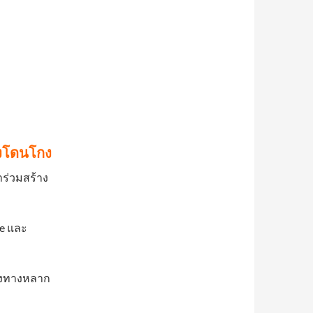
องโดนโกง
าร่วมสร้าง
ne และ
่องทางหลาก