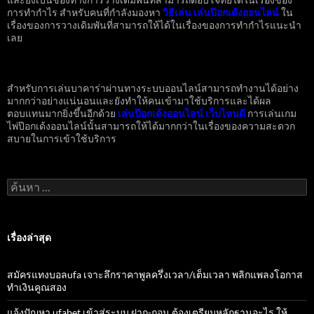
การทำกำไร
สำหรับคนที่กำลังมองหา
วิธีเล่น เล่นป๊อกเด้งออนไลน์
ใน
เรื่องของการวางเดิมพันที่สามารถให้ได้ในเรื่องของการทำกำไรแนะนำ
เลย
สำหรับการเล่นบาคาร่าผ่านทางระบบออนไลน์สามารถทำงานได้อย่าง
มากกว่าอย่างแน่นอนและยังทำให้คนเข้ามาใช้บริการและได้ผล
ตอบแทนมากยิ่งขึ้นอีกด้วย
เล่นป๊อกเด้งออนไลน์ เว็บไหนดี
การเล่นเกม
ไพ่ป๊อกเด้งออนไลน์นั้นสามารถให้ได้มากกว่าในเรื่องของความสะดวก
สบายในการเข้าใช้บริการ
ค้นหา
สำหรับ:
เรื่องล่าสุด
สมัครแทงบอลufa เจาะลึกราคาพูลครึ่งเวลา/เต็มเวลา พลิกแพลงโอกาส
ทำเงินคูณสอง
แจ้งปัญหา ufabet เข้าสู่ระบบ ฝาก-ถอน ต้องเตรียมหลักฐานอะไร ให้