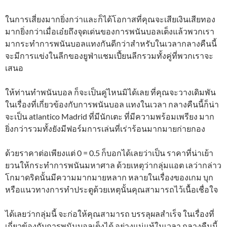
ในการเสี่ยงมากยิ่งกว่าและก็ได้โอกาสที่คุณจะเสียเงินเสียทอง
มากยิ่งกว่าเมื่อเอ๋ยถึงจุดเด่นของการพนันบอลเต็งแล้วพวกเรา
มากระทำการพนันบอลแทงกันดีกว่าสำหรับในเวลากลางคืนนี้
จะมีการแข่งในลีกของยูฟ่าแชมเปี้ยนลีกรวมทั้งคู่ที่พวกเราจะ
เสนอ
ให้ท่านทำพนันบอล ก็จะเป็นคู่ไหนมิได้เลย ที่คุณจะวางเดิมพัน
ในเรื่องที่เกี่ยวข้องกับการพนันบอล แทงในเวลา กลางคืนนี้ก็น่า
จะเป็น atlantico Madrid ที่มีนักเตะ ที่มีความพร้อมเพรียง มาก
ยิ่งกว่ารวมทั้งยังมีฟอร์มการเล่นที่เร่าร้อนมากมายก่ายกอง
ด้วยราคาต่อเพียงแต่ 0 = 0.5 ก็บอกได้เลยว่าเป็น ราคาที่น่าเย้า
ยวนให้กระทำการพนันมหาศาล ด้วยเหตุว่ากลุ่มแอต เลว่ากล่าว
โกมาดริดนั้นมีความมากมายหลาก หลายในเรื่องของเกม บุก
หรือแนวทางการทำประตูด้วยเหตุนั้นคุณสามารถไว้เนื้อเชื่อใจ
ได้เลยว่ากลุ่มนี้ จะก่อให้คุณสามารถ บรรลุผลสำเร็จ ในเรื่องที่
เกี่ยวข้องกับการพนันบอลเต็งได้ อย่างแน่แท้ในเวลา กลางคืนนี้