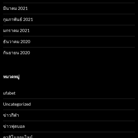
มีนาคม 2021
กุมภาพันธ์ 2021
มกราคม 2021
ธันวาคม 2020
กันยายน 2020
หมวดหมู่
ufabet
Uncategorized
ข่าวกีฬา
ข่าวฟุตบอล
คาสิโนออนไลน์