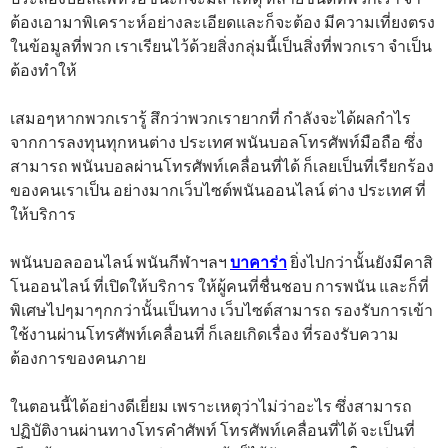
ต้องเอามาพิเคราะห์อย่างละเอียดและก็จะต้อง มีความเที่ยงตรง
ในข้อมูลที่พวก เราเรียนไว้ด้วยสิ่งกลุ่มนี้เป็นสิ่งที่พวกเรา จำเป็น
ต้องทำให้
เสมอๆหากพวกเรารู้ สึกว่าพวกเรายากที่ กำลังจะได้ผลกำไร
จากการลงทุนทุกหนต่าง ประเทศ พนันบอลโทรศัพท์มือถือ ซึ่ง
สามารถ พนันบอลผ่านโทรศัพท์เคลื่อนที่ได้ ก็เลยเป็นที่เรียกร้อง
ของคนเราเป็น อย่างมากเว็บไซต์พนันออนไลน์ ต่าง ประเทศ ที่
ให้บริการ
พนันบอลออนไลน์ พนันกีฬาฯลฯ
บาคาร่า
ยิ่งไปกว่านั้นยังมีคาสิ
โนออนไลน์ ที่เปิดให้บริการ ให้ผู้คนที่ชื่นชอบ การพนัน และก็ที่
พิเศษไปๆมาๆกกว่านั้นเป็นทาง เว็บไซต์สามารถ รองรับการเข้า
ใช้งานผ่านโทรศัพท์เคลื่อนที่ ก็เลยเกิดเรื่อง ที่รองรับความ
ต้องการของคนภาย
ในตอนนี้ได้อย่างดีเยี่ยม เพราะเหตุว่าไม่ว่าอะไร ซึ่งสามารถ
ปฏิบัติงานผ่านทางโทรคำศัพท์ โทรศัพท์เคลื่อนที่ได้ จะเป็นที่