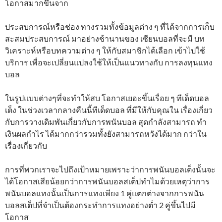
โอกาสมากขึ้นจาก
ประสบการณ์หรือช่อง ทางรวมทั้งข้อมูลต่าง ๆ ที่ได้จากการเก็บ
สะสมประสบการณ์ มาอย่างช้านานของ เซียนบอลที่จะมี บท
วิเคราะห์หรือบทความต่าง ๆ ให้กับสมาชิกได้เลือก เข้าไปใช้
บริการ เพื่อจะเปลี่ยนแปลงใช้ให้เป็นแนวทางกับ การลงทุนแทง
บอล
ในรูปแบบต่างๆที่จะทำให้สบ โอกาสเยอะขึ้นเรื่อย ๆ ทีเด็ดบอล
เต็ง ในช่วงเวลากลางคืนนี้ทีเด็ดบอล ที่มีให้กับคุณใน เรื่องเกี่ยว
กับการวางเดิมพันเกี่ยวกับการพนันบอล สุดกำลังสามารถ ทำ
เงินผลกำไร ได้มากกว่ารวมทั้งยังสามารถหวังได้มาก กว่าใน
เรื่องเกี่ยวกับ
การที่พวกเราจะไปถึงเป้าหมายเพราะว่าการพนันบอลเต็งนั้นจะ
ได้โอกาสเสียน้อยกว่าการพนันบอลสเต็ปทำไมด้วยเหตุว่าการ
พนันบอลแทงนั้นเป็นการแทงเพียง 1 คู่แตกต่างจากการพนัน
บอลสเต็ปที่จำเป็นต้องกระทำการแทงอย่างต่ำ 2 คู่ขึ้นไปมี
โอกาส