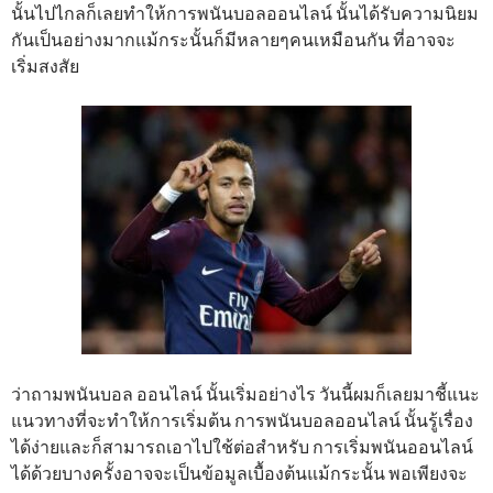
นั้นไปไกลก็เลยทำให้การพนันบอลออนไลน์ นั้นได้รับความนิยม
กันเป็นอย่างมากแม้กระนั้นก็มีหลายๆคนเหมือนกัน ที่อาจจะ
เริ่มสงสัย
ว่าถามพนันบอล ออนไลน์ นั้นเริ่มอย่างไร วันนี้ผมก็เลยมาชี้แนะ
แนวทางที่จะทำให้การเริ่มต้น การพนันบอลออนไลน์ นั้นรู้เรื่อง
ได้ง่ายและก็สามารถเอาไปใช้ต่อสำหรับ การเริ่มพนันออนไลน์
ได้ด้วยบางครั้งอาจจะเป็นข้อมูลเบื้องต้นแม้กระนั้น พอเพียงจะ