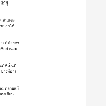
่มีผู้
กแน่นแข็ง
วกเราได้
ะห์ ด้วยตัว
มาชิกจำนวน
์ ที่เป็นที่
ี่ บางทีอาจ
ถล่มทลายแม้
ของเซียน