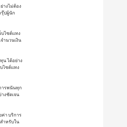
่างไม่ต้อง
ุ๊ปผู้นัก
เว็บไซต์แทง
ในจำนวนเงิน
ทุน ได้อย่าง
เว็บไซต์แทง
นการพนันทุก
ย่างชัดเจน
ียค่า บริการ
ญ สำหรับใน