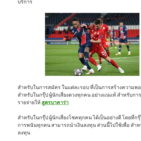
บริการ
สำหรับในการสมัคร ในแต่ละรอบ ที่เป็นการสร้างความพอใ
สำหรับในกรุ๊ป ผู้นักเสี่ยงดวงทุกคน อย่างแน่แท้ สำหรับกา
รายจ่ายให้
สูตรบาคาร่า
สำหรับในกรุ๊ป ผู้นักเสี่ยงโชคทุกคน ได้เป็นอย่างดี โดยที่กรุ๊ป
การพนันทุกคน สามารถนำเงินลงทุน ส่วนนี้ไปใช้เพื่อ สำห
ลงทุน