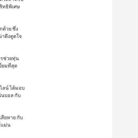
สิทธิพิเศษ
ด้วย ซึ่ง
่าดึงดูดใจ
ารช่วยทุ่น
่ยมที่สุด
นไลน์ ได้มอบ
นันบอล กับ
สียหาย กับ
่แม่น