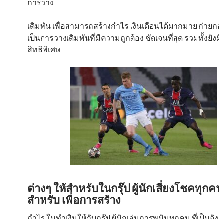
การวาง
เดิมพัน เพื่อสามารถสร้างกำไร เงินเดือนได้มากมาย ก่ายกอ
เป็นการวางเดิมพันที่มีความถูกต้อง ชัดเจนที่สุด รวมทั้งยั
สิทธิพิเศษ
ต่างๆ ให้สำหรับในกรุ๊ป ผู้นักเสี่ยงโชคทุกค
สำหรับ เพื่อการสร้าง
กำไร ในทำเงินให้กับกรุ๊ป ผู้นักเล่นการพนันทุกคน ที่เป็นจ