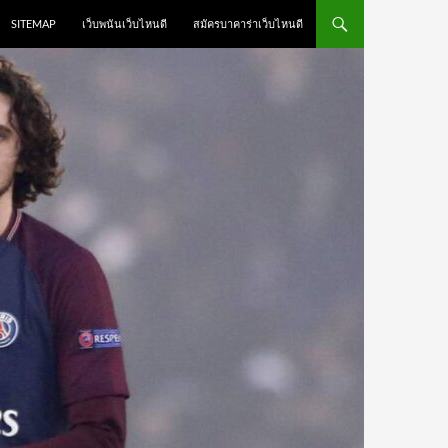
SITEMAP
เว็บพนันเว็บไหนดี
สมัครบาคาร่าเว็บไหนดี