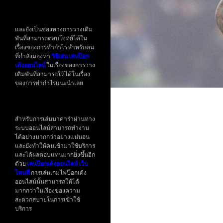
และยังเป็นช่องทางการวางเดิม
พันที่สามารถตอบโจทย์ได้ใน
เรื่องของการทำกำไร
สำหรับคน
ที่กำลังมองหา
วิธีเล่น เล่นป๊อก
เด้งออนไลน์
ในเรื่องของการวาง
เดิมพันที่สามารถให้ได้ในเรื่อง
ของการทำกำไรแนะนำเลย
สำหรับการเล่นบาคาร่าผ่านทาง
ระบบออนไลน์สามารถทำงาน
ได้อย่างมากกว่าอย่างแน่นอน
และยังทำให้คนเข้ามาใช้บริการ
และได้ผลตอบแทนมากยิ่งขึ้นอีก
ด้วย
เล่นป๊อกเด้งออนไลน์ เว็บ
ไหนดี
การเล่นเกมไพ่ป๊อกเด้ง
ออนไลน์นั้นสามารถให้ได้
มากกว่าในเรื่องของความ
สะดวกสบายในการเข้าใช้
บริการ