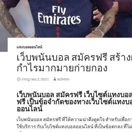
แทงบอลออนไลน์
เว็บพนันบอล สมัครฟรี สร้า
กำไรมากมายก่ายกอง
กรกฎาคม 2, 2021
ADMIN
เว็บพนันบอล สมัครฟรี เว็บไซต์แทงบอ
ฟรี เป็นข้อจำกัดของทางเว็บไซต์แทงบ
ออนไลน์
เว็บพนันบอล สมัครฟรี
ที่ให้ความน่าดึงดูดใจ สำหรับเพื่อ
ใช้บริการ กับเว็บไซต์แทงบอลออนไลน์ ที่เป็นข้อตกลง ที่ไม่