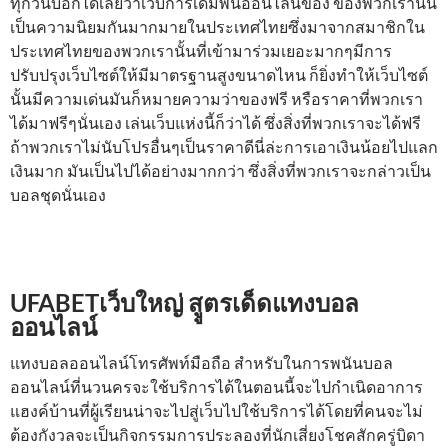
ทุกวันบอกได้เลยว่าเว็บการเดิมพันออนไลน์ของ ของพวกเรานั้น
เป็นความนิยมกันมากมายในประเทศไทยซึ่งมาจากสมาชิกใน
ประเทศไทยของพวกเรานั้นที่เข้ามาร่วมเยอะมากๆมีการ
ปรับปรุงเว็บไซต์ให้มีมาตรฐานสูงขนาดไหน ก็ยิ่งทำให้เว็บไซต์
นั้นมีความเด่นมันก็หมายความว่าของฟรี หรือราคาที่พวกเรา
ได้มาฟรีๆนั่นเอง เล่นเว็บแห่งนี้ก็ว่าได้ ซึ่งสิ่งที่พวกเราจะได้ฟรี
ถ้าพวกเราไม่นับโปรอื่นๆเป็นราคาดีนี่ล่ะการเอาเงินน้อยไปแลก
เงินมาก มันเป็นไปได้อย่างมากกว่า ซึ่งสิ่งที่พวกเราจะกล่าวเป็น
บอลชุดนั่นเอง
UFABETเว็บใหญ่ สููตรเด็ดแทงบอล
ออนไลน์
แทง​บอล​ออนไลน์​โทรศัพท์มือถือ​ สำหรับในการพนันบอล
ออนไลน์ที่นวนครจะใช้บริการได้ในตอนนี้จะไปกำเนิดอาการ
แฮงค์บ้านที่ผู้เรียนน่าจะไปสู่เว็บไปใช้บริการได้โดยที่คนจะไม่
ต้องกังวลจะเป็นกิจกรรมการประลองที่นักเสี่ยงโชคสักครู่บิดา