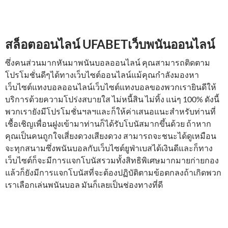
สล็อตออนไลน์ UFABETเว็บพนันออนไลน์
ซึ่งคนส่วนมากหันมาพนันบอลออนไลน์ คุณสามารถติดตาม
โปรโมชั่นดีๆได้ทางเว็บไซต์ออนไลน์แม้คุณกำลังมองหา
เว็บไซต์แทงบอลออนไลน์เว็บไซต์แทงบอลของพวกเรายินดีให้
บริการด้วยความโปร่งสบายใส ไม่หนี้สิน ไม่ทิ้ง แน่ๆ 100% ดังนี้
พวกเรายังมีโปรโมชั่นฯลฯและก็ให้ค่าเสนอแนะสำหรับท่านที่
เชื้อเชิญเพื่อนฝูงเข้ามาท่านก็ได้รับโบนัสมากขึ้นด้วย ถ้าหาก
คุณเป็นคนถูกใจเสี่ยงดวงเสียงดวง สามารถจะชนะได้ดูเหมือน
จะทุกสนามซึ่งพนันบอลกับเว็บไซต์ยูฟ่าเบสได้เงินดีและก็ทาง
เว็บไซต์ก็จะมีการแจกโบนัสรวมทั้งสิทธิพิเศษมากมายก่ายกอง
แล้วก็ยังมีการแจกโบนัสที่จะต้องปฏิบัติตามข้อตกลงถ้าเกิดพวก
เราเลือกเล่นพนันบอล มันก็เลยเป็นช่องทางที่ดี