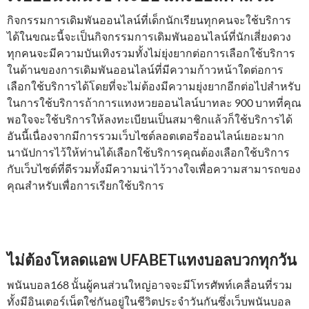
กิจกรรมการเดิมพันออนไลน์ที่เด็กนักเรียนทุกคนจะใช้บริการ
ได้ในขณะนี้จะเป็นกิจกรรมการเดิมพันออนไลน์ที่นักเสี่ยงดวง
ทุกคนจะมีความบันเทิงรวมทั้งไม่ยุ่งยากต่อการเลือกใช้บริการ
ในด้านของการเดิมพันออนไลน์ที่มีความก้าวหน้าใดต่อการ
เลือกใช้บริการได้โดยที่จะไม่ต้องมีความยุ่งยากอีกต่อไปสำหรับ
ในการใช้บริการถ้าการแทงหวยออนไลน์บาทละ 900 บาทที่คุณ
พอใจจะใช้บริการให้ลงทะเบียนเป็นสมาชิกแล้วก็ใช้บริการได้
อันนี้เนื่องจากมีการรวมเว็บไซต์ลอตเตอรี่ออนไลน์เยอะมาก
นานัปการไว้ให้ท่านได้เลือกใช้บริการคุณต้องเลือกใช้บริการ
กับเว็บไซต์ที่ดีรวมทั้งมีความน่าไว้วางใจเพื่อความสามารถของ
คุณสำหรับเพื่อการเรียกใช้บริการ
ไม่ต้องโหลดแอพ UFABETแทงบอลบวกทุกวัน
พนันบอล168 นั้นผู้คนส่วนใหญ่อาจจะมีโทรศัพท์เคลื่อนที่รวม
ทั้งมีอินเตอร์เน็ตใช่กันอยู่ในชีวิตประจำวันกันซึ่งเว็บพนันบอล