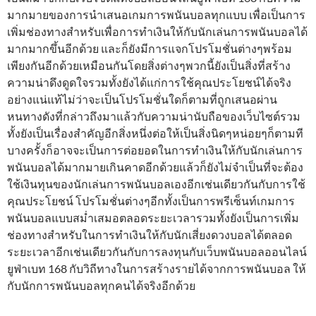
มากมายของการนำเสนอเกมการพนันบอลทุกแบบ เพื่อเป็นการ
เพิ่มช่องทางสำหรับเพื่อการทำเงินให้กับนักเล่นการพนันบอลได้
มากมากขึ้นอีกด้วย และก็ยังมีการแจกโปรโมชั่นต่างๆพร้อม
เพียงกันอีกด้วยเหมือนกันโดยสิ่งต่างๆพวกนี้ยังเป็นสิ่งที่สร้าง
ความน่าดึงดูดใจรวมทั้งยังได้แก่การใช้คุณประโยชน์ได้จริง
อย่างแน่แท้ไม่ว่าจะเป็นโปรโมชั่นใดก็ตามที่ถูกเสนอผ่าน
หนทางดังที่กล่าวถึงมาแล้วกับความน่านับถือของเว็บไซต์รวม
ทั้งยังเป็นเรื่องสำคัญอีกสิ่งหนึ่งต่อให้เป็นสิ่งนิดๆหน่อยๆก็ตามที
บางครั้งก็อาจจะเป็นการต่อยอดในการทำเงินให้กับนักเล่นการ
พนันบอลได้มากมายเกินคาดอีกด้วยแล้วก็ยังไม่จำเป็นที่จะต้อง
ใช้เงินทุนของนักเล่นการพนันบอลเองอีกเช่นเดียวกันกับการใช้
คุณประโยชน์ โปรโมชั่นต่างๆอีกทั้งเป็นการพรีเซ็นท์เกมการ
พนันบอลแบบสม่ำเสมอตลอดระยะเวลารวมทั้งยังเป็นการเพิ่ม
ช่องทางสำหรับในการทำเงินให้กับนักเสี่ยงดวงบอลได้ตลอด
ระยะเวลาอีกเช่นเดียวกันกับการลงทุนกับเว็บพนันบอลออนไลน์
ยูฟ่าเบท 168 กับวิถีทางในการสร้างรายได้จากการพนันบอล ให้
กับนักการพนันบอลทุกคนได้จริงอีกด้วย