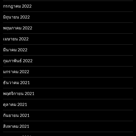
กรกฎาคม 2022
มิถุนายน 2022
พฤษภาคม 2022
เมษายน 2022
มีนาคม 2022
กุมภาพันธ์ 2022
มกราคม 2022
ธันวาคม 2021
พฤศจิกายน 2021
ตุลาคม 2021
กันยายน 2021
สิงหาคม 2021