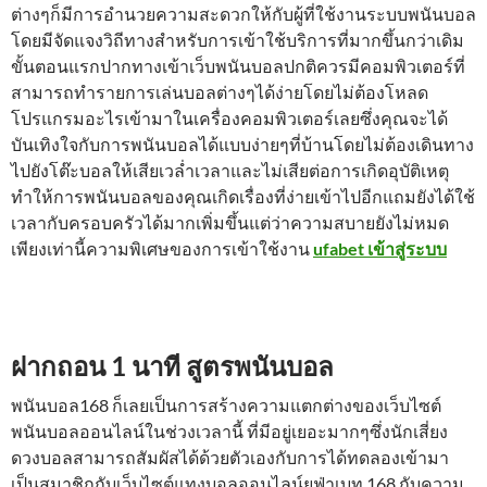
ต่างๆก็มีการอำนวยความสะดวกให้กับผู้ที่ใช้งานระบบพนันบอล
โดยมีจัดแจงวิถีทางสำหรับการเข้าใช้บริการที่มากขึ้นกว่าเดิม
ขั้นตอนแรกปากทางเข้าเว็บพนันบอลปกติควรมีคอมพิวเตอร์ที่
สามารถทำรายการเล่นบอลต่างๆได้ง่ายโดยไม่ต้องโหลด
โปรแกรมอะไรเข้ามาในเครื่องคอมพิวเตอร์เลยซึ่งคุณจะได้
บันเทิงใจกับการพนันบอลได้แบบง่ายๆที่บ้านโดยไม่ต้องเดินทาง
ไปยังโต๊ะบอลให้เสียเวล่ำเวลาและไม่เสียต่อการเกิดอุบัติเหตุ
ทำให้การพนันบอลของคุณเกิดเรื่องที่ง่ายเข้าไปอีกแถมยังได้ใช้
เวลากับครอบครัวได้มากเพิ่มขึ้นแต่ว่าความสบายยังไม่หมด
เพียงเท่านี้ความพิเศษของการเข้าใช้งาน
ufabet เข้าสู่ระบบ
ฝากถอน 1 นาที สูตรพนันบอล
พนันบอล168 ก็เลยเป็นการสร้างความแตกต่างของเว็บไซต์
พนันบอลออนไลน์ในช่วงเวลานี้ ที่มีอยู่เยอะมากๆซึ่งนักเสี่ยง
ดวงบอลสามารถสัมผัสได้ด้วยตัวเองกับการได้ทดลองเข้ามา
เป็นสมาชิกกับเว็บไซต์แทงบอลออนไลน์ยูฟ่าเบท 168 กับความ