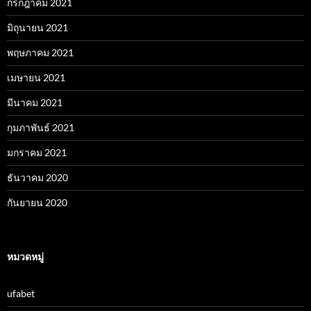
กรกฎาคม 2021
มิถุนายน 2021
พฤษภาคม 2021
เมษายน 2021
มีนาคม 2021
กุมภาพันธ์ 2021
มกราคม 2021
ธันวาคม 2020
กันยายน 2020
หมวดหมู่
ufabet