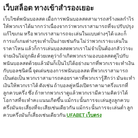
เว็บสล็อต ทางเข้าสำรองเยอะ
เว็บไซต์พนันบอลสด เมื่อการพนันบอลสดสามารถสร้างผลกำไร
ให้พวกเราได้มากกว่าเนื่องจากว่าพวกเราสามารถที่จะปรับปรุง
แก้ไขเกม หรือ พวกเราสามารถจะเล่นในแบบต่างๆได้ และก็
การแก้เกมต่างๆจะทำเป็นง่ายเช่นกัน ไม่ว่าพวกเราจะเล่นใน
ราคาไหน แล้วก็การเล่นบอลสดพวกเราไม่จำเป็นต้องกลัวว่าจะ
จ่ายเงินไม่ถูกฝั่ง ด้วยเหตุว่าถ้าเกิดพวกเรามองบอลสดคู่ไปกับ
พนันบอลสดด้วยแล้วมันก็เป็นไปได้อย่างมากที่พวกเราจะทำเงิน
กับบอลชนิดนี้ จุดเด่นของการพนันบอลสด ที่พวกเราสามารถ
เป็นต่อเป็น พวกเราสามารถคอยราคาที่พวกเรารู้สึกว่า มันจะทำ
เงินให้พวกเราได้ ดังเช่น ถ้าบอลคู่หนึ่งเปิดราคามาครึ่งแรกที่
ลูกควบครึ่ง ซึ่ง ถ้าหากพวกเราดูแล้วพวกเรามีความคิดว่าได้
โอกาสที่จะทำคะแนนเกิดขึ้น แม้กระนั้นการจะเล่นสูงลูกควบ
ครึ่งมันจะเสี่ยงที่จะเสียเช่นเดียวกัน แม้กระนั้นการจะเล่นต่ำ ลูก
ควบครึ่งมันก็เสี่ยงเช่นเดียวกัน
UFABET เว็บตรง