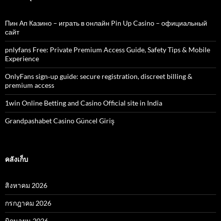
Пин Ап Казино – играть в онлайн Pin Up Casino – официальный
сайт
pnlyfans Free: Private Premium Access Guide, Safety Tips & Mobile
Experience
OnlyFans sign‑up guide: secure registration, discreet billing &
premium access
1win Online Betting and Casino Official site in India
Grandpashabet Casino Güncel Giriş
คลังเก็บ
สิงหาคม 2026
กรกฎาคม 2026
มิถุนายน 2026