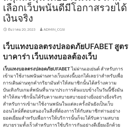
เลือกเว็บพนันดีมีโอกาสรวยได้
เงินจริง
ธันวาคม 20, 2023
ADMIN_CGSI
เว็บแทงบอลตรงปลอดภัยUFABET สูตร
บาคาร่า เว็บแทงบอลต้องเว็บ
เว็บแทงบอลตรงปลอดภัยUFABET
ไม่ผ่านเอเย่นต์ สำหรับการ
เข้ามาใช้งานพนันผ่านทางเว็บแห่งนี้บอกได้เลยว่าสำหรับเพื่อ
การเดินผ่านทุกคำกริยามันทำให้สมาชิกนั้นได้สร้างความ
บันเทิงกับเกมส์พนันที่นานาประการต้นแบบข้างในวันนี้ซึ่งมัน
ทำให้สมาชิกนั้นได้รับความสบายสบายอย่างยิ่งอย่างยิ่งจริงๆ
สำหรับการเข้ามาใช้งานพนันในแต่ละครั้งมันยังเป็นเว็บ
ออนไลน์ที่ตอบสนองในสิ่งที่ต้องการให้กับสมาชิกท่านอย่าง
ยอดเยี่ยมสำหรับเพื่อการให้บริการนั้นก็จะได้รับความสบาย
สบายรวมทั้งเร็วสำหรับการใช้บริการกันอย่างดีเยี่ยมอีกด้วย