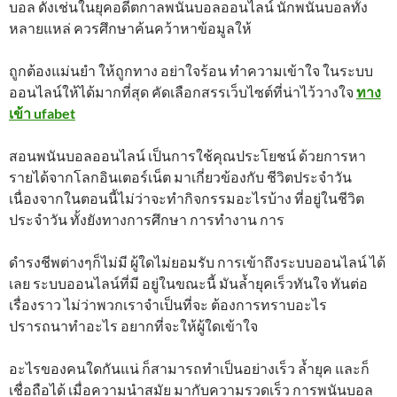
บอล ดังเช่นในยุคอดีตกาลพนันบอลออนไลน์ นักพนันบอลทั้ง
หลายแหล่ ควรศึกษาค้นคว้าหาข้อมูลให้
ถูกต้องแม่นยำ ให้ถูกทาง อย่าใจร้อน ทำความเข้าใจ ในระบบ
ออนไลน์ให้ได้มากที่สุด คัดเลือกสรรเว็บไซต์ที่น่าไว้วางใจ
ทาง
เข้า ufabet
สอนพนันบอลออนไลน์ เป็นการใช้คุณประโยชน์ ด้วยการหา
รายได้จากโลกอินเตอร์เน็ต มาเกี่ยวข้องกับ ชีวิตประจำวัน
เนื่องจากในตอนนี้ไม่ว่าจะทำกิจกรรมอะไรบ้าง ที่อยู่ในชีวิต
ประจำวัน ทั้งยังทางการศึกษา การทำงาน การ
ดำรงชีพต่างๆก็ไม่มี ผู้ใดไม่ยอมรับ การเข้าถึงระบบออนไลน์ ได้
เลย ระบบออนไลน์ที่มี อยู่ในขณะนี้ มันล้ำยุคเร็วทันใจ ทันต่อ
เรื่องราว ไม่ว่าพวกเราจำเป็นที่จะ ต้องการทราบอะไร
ปรารถนาทำอะไร อยากที่จะให้ผู้ใดเข้าใจ
อะไรของคนใดกันแน่ ก็สามารถทำเป็นอย่างเร็ว ล้ำยุค และก็
เชื่อถือได้ เมื่อความนำสมัย มากับความรวดเร็ว การพนันบอล