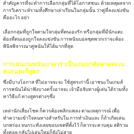
สำคัญควรที่จะทำการเลือกกลุ่มที่ได้โอกาสชนะ ด้วยเหตุผลจาก
การวิเคราะห์รวมทั้งศึกษาเล่าเรียนในกลุ่มนั้น ว่าคู่ที่ลงแข่งขัน
คืออะไร อย่า
เลือกกลุ่มที่ถูกใจตามใจกลุ่มที่ตนเองรัก หรือกลุ่มที่มีนักแตะ
ต้องที่ตนเองถูกใจลงแข่งขัน การพนันบอลชุดพวกเราจะต้อง
พินิจพิจารณาคู่พนันให้ได้มากที่สุด
การเล่นเกมพนันบาคาร่าเป็นเกมอาศัยคาดคะเน
ดวง และก็สูตร
ซึ่งมีบางโอกาส ที่ไม่อาจจะจะ ใช้สูตรเก่านี้ เอาชนะในเกมส์
การพนันได้น่าฟังบางครั้งอาจจะ เจ้ามือจับทางผู้เล่น ได้รวมทั้ง
หาวิธีแก้ ทางสูตรต่างๆซึ่ง
เหล่านักเสี่ยงโชค ก็ควรต้องพลิกแพลง ตามเหตุการณ์ เพื่อ
ทำความเข้าใจหนทางสำหรับใน การทำเงินและ ก็ถ้าเกิดเล่น
บกพร่อง จนกระทั่งเลยขอบเขตที่ตั้งไว้ ก็ควรจะควบคุม สติรวม
ทั้งค่อย กลับไปเล่นใหม่ก็ยังไม่สาย