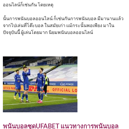
ออนไลน์ก็เช่นกัน โดยเหตุ
นั้นการพนันบอลออนไลน์ ก็เช่นกันการพนันบอล มีมานานแล้ว
จากไปเล่นที่โต๊ะบอล ในสมัยเก่า แม้กระนั้นพอเพียง มาใน
ปัจจุบันนี้ ผู้เล่นโดยมาก นิยมพนันบอลออนไลน์
พนันบอลชุดUFABET แนวทางการพนันบอล