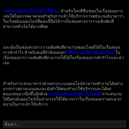
เล่นป๊อกเด้งออนไลน์ ยังไงให้ชนะ
สำหรับใครที่ชื่นชอบในเรื่องของการ
เล่นไพ่ไม่ควรพลาดเลยสำหรับการเข้าใช้บริการการพนันเกมส์บาคาร่า
ในเว็บพนันออนไลน์ที่ตอนนี้ถือได้ว่าเป็นช่องทางการวางเดิมพันที่
สามารถทำเงินได้มากที่สุด
และยังเป็นช่องทางการวางเดิมพันที่สามารถตอบโจทย์ได้ในเรื่องของ
การทำกำไร
สำหรับคนที่กำลังมองหา
วิธีเล่น เล่นป๊อกเด้งออนไลน์
ใน
เรื่องของการวางเดิมพันที่สามารถให้ได้ในเรื่องของการทำกำไรแนะนำ
เลย
สำหรับการเล่นบาคาร่าผ่านทางระบบออนไลน์สามารถทำงานได้อย่าง
มากกว่าอย่างแน่นอนและยังทำให้คนเข้ามาใช้บริการและได้ผล
ตอบแทนมากยิ่งขึ้นอีกด้วย
เล่นป๊อกเด้งออนไลน์ เว็บไหนดี
การเล่นเกม
ไพ่ป๊อกเด้งออนไลน์นั้นสามารถให้ได้มากกว่าในเรื่องของความสะดวก
สบายในการเข้าใช้บริการ
ค้นหา
สำหรับ: