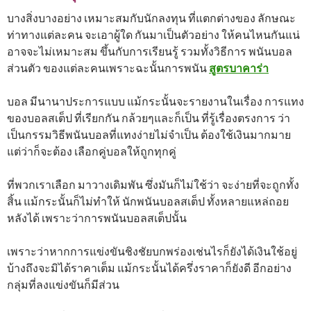
บางสิ่งบางอย่าง เหมาะสมกับนักลงทุน ที่แตกต่างของ ลักษณะ
ท่าทางแต่ละคน จะเอาผู้ใด กันมาเป็นตัวอย่าง ให้คนไหนกันแน่
อาจจะไม่เหมาะสม ขึ้นกับการเรียนรู้ รวมทั้งวิธีการ พนันบอล
ส่วนตัว ของแต่ละคนเพราะฉะนั้นการพนัน
สูตรบาคาร่า
บอล มีนานาประการแบบ แม้กระนั้นจะรายงานในเรื่อง การแทง
ของบอลสเต็ป ที่เรียกกัน กล้วยๆและก็เป็น ที่รู้เรื่องตรงการ ว่า
เป็นกรรมวิธีพนันบอลที่แทงง่ายไม่จำเป็น ต้องใช้เงินมากมาย
แต่ว่าก็จะต้อง เลือกคู่บอลให้ถูกทุกคู่
ที่พวกเราเลือก มาวางเดิมพัน ซึ่งมันก็ไม่ใช้ว่า จะง่ายที่จะถูกทั้ง
สิ้น แม้กระนั้นก็ไม่ทำให้ นักพนันบอลสเต็ป ทั้งหลายแหล่ถอย
หลังได้ เพราะว่าการพนันบอลสเต็ปนั้น
เพราะว่าหากการแข่งขันชิงชัยบกพร่องเช่นไรก็ยังได้เงินใช้อยู่
บ้างถึงจะมิได้ราคาเต็ม แม้กระนั้นได้ครึ่งราคาก็ยังดี อีกอย่าง
กลุ่มที่ลงแข่งขันก็มีส่วน