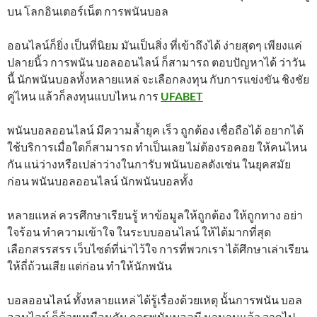
บน โลกอินเตอร์เน็ต การพนันบอล
ออนไลน์ก็ยิ่ง เป็นที่นิยม มันเป็นสิ่ง ที่เข้าถึงได้ ง่ายสุดๆ เพียงแค่
ปลายนิ้ว การพนัน บอลออนไลน์ ก็สามารถ ตอบปัญหาได้ ว่าวัน
นี้ นักพนันบอลทั้งหลายแหล่ จะเลือกลงทุน กับการแข่งขัน ชิงชัย
คู่ไหน แล้วก็ลงทุนแบบไหน การ
UFABET
พนันบอลออนไลน์ มีความล้ำยุค เร็ว ถูกต้อง เชื่อถือได้ อยากได้
ใช้บริการเมื่อใดก็สามารถ ทำเป็นเลย ไม่ต้องรอคอย ให้คนไหน
กัน แน่ว่างหรือเปล่าว่างในการับ พนันบอลดังเช่น ในยุคสมัย
ก่อน พนันบอลออนไลน์ นักพนันบอลทั้ง
หลายแหล่ ควรศึกษาเรียนรู้ หาข้อมูลให้ถูกต้อง ให้ถูกทาง อย่า
ใจร้อน ทำความเข้าใจ ในระบบออนไลน์ ให้ได้มากที่สุด
เลือกสรรสรร เว็บไซต์ที่น่าไว้ใจ การที่พวกเรา ได้ศึกษาเล่าเรียน
ให้ถี่ถ้วนเสีย แต่ก่อน ทำให้นักพนัน
บอลออนไลน์ ทั้งหลายแหล่ ได้รู้เรื่องด้วยเหตุ นั้นการพนัน บอล
ออนไลน์ ก็ด้วยเหมือนกัน การพนันบอลมี มานานแล้ว จากไป