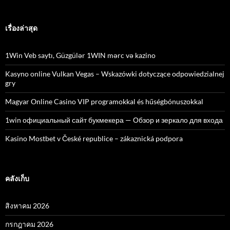
เรื่องล่าสุด
1Win Veb saytı, Güzgülər 1WIN mərc və kazino
Kasyno online Vulkan Vegas – Wskazówki dotyczące odpowiedzialnej
gry
Magyar Online Casino VIP programokkal és hűségbónuszokkal
1win официальный сайт букмекера — Обзор и зеркало для входа
Kasino Mostbet v České republice – zákaznická podpora
คลังเก็บ
สิงหาคม 2026
กรกฎาคม 2026