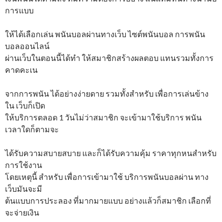
การแบบ
ให้ได้เลือกเล่น พนันบอลผ่านทางเว็บ ไซต์พนันบอล การพนัน
บอลออนไลน์
ผ่านเว็บในตอนนี้ได้ทำ ให้สมาชิกสร้างผลตอบ แทนรวมทั้งการ
คาดคะเน
จากการพนัน ได้อย่างง่ายดาย รวมทั้งสำหรับ เพื่อการเล่นข้าง
ใน เว็บก็เปิด
ให้บริการตลอด 1 วันไม่ว่าสมาชิก จะเข้ามาใช้บริการ พนัน
เวลาใดก็ตามจะ
ได้รับความสบายสบาย และก็ได้รับความคุ้ม ราคาทุกหนสำหรับ
การใช้งาน
โดยเหตุนี้ สำหรับ เพื่อการเข้ามาใช้ บริการพนันบอลผ่าน ทาง
เว็บมันจะมี
ต้นแบบการประลอง ที่มากมายแบบ อย่างแล้วก็สมาชิก เลือกที่
จะจ่ายเงิน