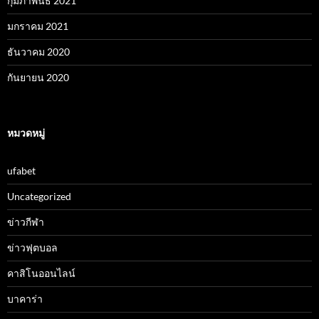
กุมภาพันธ์ 2021
มกราคม 2021
ธันวาคม 2020
กันยายน 2020
หมวดหมู่
ufabet
Uncategorized
ข่าวกีฬา
ข่าวฟุตบอล
คาสิโนออนไลน์
บาคาร่า