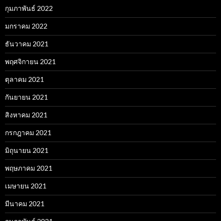
กุมภาพันธ์ 2022
มกราคม 2022
ธันวาคม 2021
พฤศจิกายน 2021
ตุลาคม 2021
กันยายน 2021
สิงหาคม 2021
กรกฎาคม 2021
มิถุนายน 2021
พฤษภาคม 2021
เมษายน 2021
มีนาคม 2021