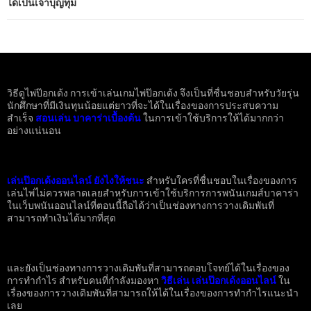
ได้เป็นเจ้าบุญทุ่ม
วิธีดูไพ่ป๊อกเด้ง การเข้าเล่นเกมไพ่ป๊อกเด้ง จึงเป็นที่ชื่นชอบสำหรับวัยรุ่น
นักศึกษาที่มีเงินทุนน้อยแต่ยาวที่จะได้ในเรื่องของการประสบความ
สำเร็จ
สอนเล่น บาคาร่าเบื้องต้น
ในการเข้าใช้บริการให้ได้มากกว่า
อย่างแน่นอน
เล่นป๊อกเด้งออนไลน์ ยังไงให้ชนะ
สำหรับใครที่ชื่นชอบในเรื่องของการ
เล่นไพ่ไม่ควรพลาดเลยสำหรับการเข้าใช้บริการการพนันเกมส์บาคาร่า
ในเว็บพนันออนไลน์ที่ตอนนี้ถือได้ว่าเป็นช่องทางการวางเดิมพันที่
สามารถทำเงินได้มากที่สุด
และยังเป็นช่องทางการวางเดิมพันที่สามารถตอบโจทย์ได้ในเรื่องของ
การทำกำไร
สำหรับคนที่กำลังมองหา
วิธีเล่น เล่นป๊อกเด้งออนไลน์
ใน
เรื่องของการวางเดิมพันที่สามารถให้ได้ในเรื่องของการทำกำไรแนะนำ
เลย