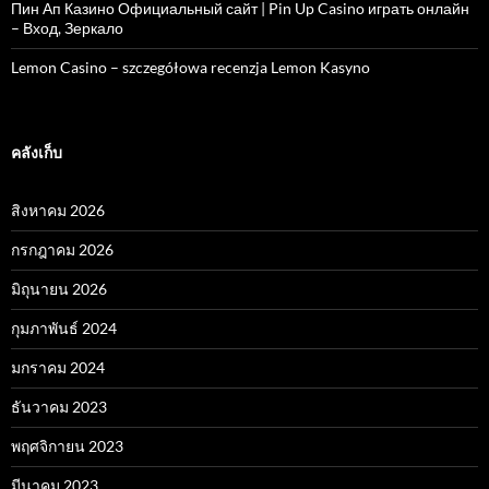
Пин Ап Казино Официальный сайт | Pin Up Casino играть онлайн
– Вход, Зеркало
Lemon Casino – szczegółowa recenzja Lemon Kasyno
คลังเก็บ
สิงหาคม 2026
กรกฎาคม 2026
มิถุนายน 2026
กุมภาพันธ์ 2024
มกราคม 2024
ธันวาคม 2023
พฤศจิกายน 2023
มีนาคม 2023