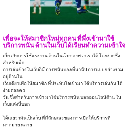
เพื่อจะให้สมาชิกใหม่ทุกคน ที่พึ่งเข้ามาใช้
บริการพนัน ด้านในเว็บได้เรียนทำความเข้าใจ
เกี่ยวกับการใช้แรงงาน ด้านในเว็บของพวกเราได้ โดยง่ายซึ่ง
สำหรับเพื่อ
การเล่นข้างในเว็บก็มี การพนันบอลที่นานัป การแบบอย่างรวม
อยู่ด้านใน
เว็บเดียวเพื่อให้สมาชิก ที่ประทับใจเข้ามา ใช้บริการเล่นกัน ได้
ง่ายตลอด 1
วัน ซึ่งสำหรับการเข้า มาใช้บริการพนัน บอลออนไลน์ด้าน ใน
เว็บแห่งนี้บอก
ได้เลยว่ามันเป็นเว็บ ที่มีลักษณะของ การเปิดให้บริการที่
มากมาย หลาย