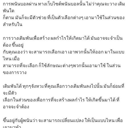
การพนันบอลผ่าน ทางเว็บไซต์พนันบอลนั้น ไม่ว่าคุณจะวาง เดิม
พันใด
ก็ตาม มันก็จะมีตัวช่วย ที่เป็นตัวเลือกต่างๆ เอามาใช้ในส่วนของ
สำหรับใน
การวางเดิมพันเพื่อสร้าง ผลกำไรให้เกิดมาได้ มันอาจจะจำเป็น
ต้อง ขึ้นอยู่
กับคุณเองว่า จะสามารถเลือกเอา เอาพวกนั้นให้ออก มาในแบบ
ไหน เมื่อ
สามารถที่จะเลือก ก็ใช้ลักษณะต่างๆพวกนั้นเอามาใช้ ในส่วน
ของการวาง
เดิมพันได้ ทุกๆจังหวะที่คุณเลือกวางเดิมพันลงไปนั้น มันก็ย่อมที่
จะมีตัว
เลือกในส่วนของเพื่อการที่จะสร้างผลกำไร ให้เกิดขึ้นมาได้ ที่
อาจจะจำต้อง
ขึ้นอยู่กับผู้พนันว่า จะสามารถเปลี่ยนแปลง ให้เป็นแบบไหน เพื่อ
เอามาทำ