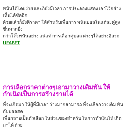
พนันได้โดยง่าย และก็ยังมีเวลา การประลองแสดง เอาไว้อย่าง
เห็นได้ชัดอีก
ด้วยแล้วก็ยังตีราคา ให้สำหรับเพื่อการ พนันบอลในแต่ละคู่สูง
ขึ้นมากยิ่ง
กว่าโต๊ะพนันอย่าง แน่แท้ การเลือกคู่บอล ต่างๆได้อย่างอิสระ
UFABET
การเลือกราคาต่างๆเอามาวางเดิมพัน ให้
กำเนิดเป็นการสร้างรายได้
ที่จะเกิดมา ให้ผู้ที่มีเวลา ว่างมากสามารถ ที่จะเลือกวางเดิม พัน
กับบอลสด
เพื่อกลายเป็นตัวเลือก ในส่วนของสำหรับ ในการทำเงินให้ เกิด
มาได้ ด้วย