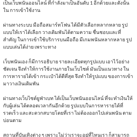
เป็นเว็บพนันออนไลน์ ที่กำลังมาเป็นอันดับ 1 อีกด้วยและดังนั้น
ใน การเข้าใช้งาน
ผ่านทางระบบ มือถือสมาร์ทโฟน ได้มีตัวเลือกหลากหลาย รูป
แบบให้เราได้เลือก วางเดิมพันได้ตามความ ชื่นชอบและที่
สำคัญ ในการเข้าใช้บริการบนมือถือ มีเกมพนันหลากหลาย รูป
แบบเล่นได้ง่าย เพราะทาง
เว็บพนันเอง ก็มีการอธิบาย รายละเอียดทุกรูปแบบ เอาไว้อย่าง
ชัดเจน จึงทำให้การใช้งานภายในเว็บไซต์ มันเป็นแนวทาง ใน
การหารายได้เข้า กระเป๋าได้ดีที่สุด จึงทำให้รูปแบบ ของการเข้า
มาวางเงินเดิมพัน
ผ่านทางเว็บไซต์ยูฟ่าเบท ได้เป็นเว็บพนันออนไลน์ ที่จะทำเงินให้
กับผู้เล่น ได้ตลอดเวลากันอีกด้วย รูปแบบในการหารายได้ที่
รวดเร็ว และสะดวกสบายโดยที่เรา ไม่ต้องออกไปเล่นพนัน ตาม
บ่อนตาม
สถานที่บันเทิงต่าง ๆ เพราะไม่ว่าเราจะอยู่ที่ไหนเรา ก็สามารถ