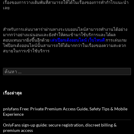
เรื่องของการวางเดิมพันที่สามารถให้ได้ในเรื่องของการทำกำไรแนะนำ
เลย
สำหรับการเล่นบาคาร่าผ่านทางระบบออนไลน์สามารถทำงานได้อย่าง
มากกว่าอย่างแน่นอนและยังทำให้คนเข้ามาใช้บริการและได้ผล
ตอบแทนมากยิ่งขึ้นอีกด้วย
เล่นป๊อกเด้งออนไลน์ เว็บไหนดี
การเล่นเกม
ไพ่ป๊อกเด้งออนไลน์นั้นสามารถให้ได้มากกว่าในเรื่องของความสะดวก
สบายในการเข้าใช้บริการ
ค้นหา
สำหรับ:
เรื่องล่าสุด
pnlyfans Free: Private Premium Access Guide, Safety Tips & Mobile
Experience
OnlyFans sign‑up guide: secure registration, discreet billing &
premium access