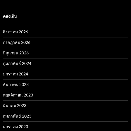
คลังเก็บ
สิงหาคม 2026
กรกฎาคม 2026
มิถุนายน 2026
กุมภาพันธ์ 2024
มกราคม 2024
ธันวาคม 2023
พฤศจิกายน 2023
มีนาคม 2023
กุมภาพันธ์ 2023
มกราคม 2023