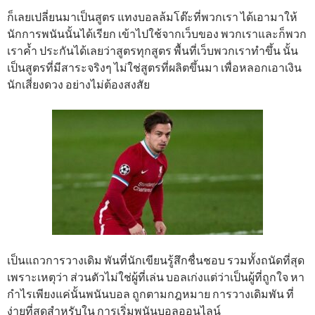
ก็เลยเปลี่ยนมาเป็นสูตร แทงบอลล้มโต๊ะที่พวกเรา ได้เอามาให้
นักการพนันนั้นได้เรียก เข้าไปใช้จากเว็บของ พวกเราและก็พวก
เราค้ำ ประกันได้เลยว่าสูตรทุกสูตร พื้นที่เว็บพวกเราทำขึ้น นั้น
เป็นสูตรที่มีสาระจริงๆ ไม่ใช่สูตรที่ผลิตขึ้นมา เพื่อหลอกเอาเงิน
นักเสี่ยงดวง อย่างไม่ต้องสงสัย
เป็นแถวการวางเดิม พันที่นักเขียนรู้สึกชื่นชอบ รวมทั้งถนัดที่สุด
เพราะเหตุว่า ส่วนตัวไม่ใช่ผู้ที่เล่น บอลเก่งแต่ว่าเป็นผู้ที่ถูกใจ หา
กำไรเพียงแค่นั้นพนันบอล ถูกตามกฎหมาย การวางเดิมพัน ที่
ง่ายที่สุดสำหรับใน การเริ่มพนันบอลออนไลน์