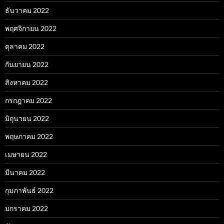
ธันวาคม 2022
พฤศจิกายน 2022
ตุลาคม 2022
กันยายน 2022
สิงหาคม 2022
กรกฎาคม 2022
มิถุนายน 2022
พฤษภาคม 2022
เมษายน 2022
มีนาคม 2022
กุมภาพันธ์ 2022
มกราคม 2022