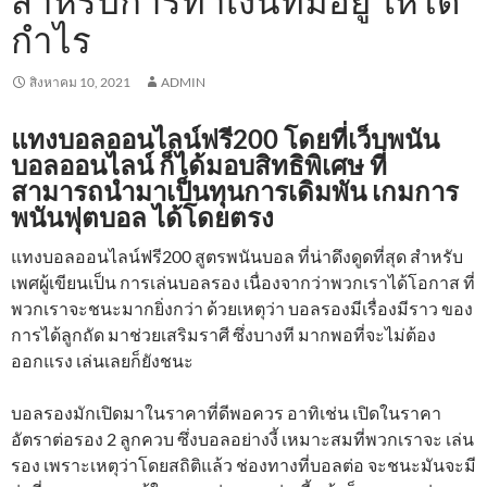
สำหรับการทำเงินที่มีอยู่ ให้ได้
กำไร
สิงหาคม 10, 2021
ADMIN
แทงบอลออนไลน์ฟรี200 โดยที่เว็บพนัน
บอลออนไลน์ ก็ได้มอบสิทธิพิเศษ ที่
สามารถนำมาเป็นทุนการเดิมพัน เกมการ
พนันฟุตบอล ได้โดยตรง
แทงบอลออนไลน์ฟรี200 สูตรพนันบอล ที่น่าดึงดูดที่สุด สำหรับ
เพศผู้เขียนเป็น การเล่นบอลรอง เนื่องจากว่าพวกเราได้โอกาส ที่
พวกเราจะชนะมากยิ่งกว่า ด้วยเหตุว่า บอลรองมีเรื่องมีราว ของ
การได้ลูกถัด มาช่วยเสริมราศี ซึ่งบางที มากพอที่จะไม่ต้อง
ออกแรง เล่นเลยก็ยังชนะ
บอลรองมักเปิดมาในราคาที่ดีพอควร อาทิเช่น เปิดในราคา
อัตราต่อรอง 2 ลูกควบ ซึ่งบอลอย่างงี้ เหมาะสมที่พวกเราจะ เล่น
รอง เพราะเหตุว่าโดยสถิติแล้ว ช่องทางที่บอลต่อ จะชนะมันจะมี