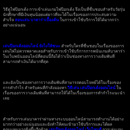
วิธีดูไพ่ป๊อกเด้ง การเข้าเล่นเกมไพ่ป๊อกเด้ง จึงเป็นที่ชื่นชอบสำหรับวัยรุ่น
นักศึกษาที่มีเงินทุนน้อยแต่ยาวที่จะได้ในเรื่องของการประสบความ
สำเร็จ
สอนเล่น บาคาร่าเบื้องต้น
ในการเข้าใช้บริการให้ได้มากกว่า
อย่างแน่นอน
เล่นป๊อกเด้งออนไลน์ ยังไงให้ชนะ
สำหรับใครที่ชื่นชอบในเรื่องของการ
เล่นไพ่ไม่ควรพลาดเลยสำหรับการเข้าใช้บริการการพนันเกมส์บาคาร่า
ในเว็บพนันออนไลน์ที่ตอนนี้ถือได้ว่าเป็นช่องทางการวางเดิมพันที่
สามารถทำเงินได้มากที่สุด
และยังเป็นช่องทางการวางเดิมพันที่สามารถตอบโจทย์ได้ในเรื่องของ
การทำกำไร
สำหรับคนที่กำลังมองหา
วิธีเล่น เล่นป๊อกเด้งออนไลน์
ใน
เรื่องของการวางเดิมพันที่สามารถให้ได้ในเรื่องของการทำกำไรแนะนำ
เลย
สำหรับการเล่นบาคาร่าผ่านทางระบบออนไลน์สามารถทำงานได้อย่าง
มากกว่าอย่างแน่นอนและยังทำให้คนเข้ามาใช้บริการและได้ผล
ตอบแทนมากยิ่งขึ้นอีกด้วย
เล่นป๊อกเด้งออนไลน์ เว็บไหนดี
การเล่นเกม