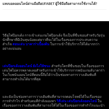
แทงบอลออนไลน์ผ่านมือถือUFABET ผู้ใช้มือถือสามารถใช้งานได้?
วิธีดูไพ่ป๊อกเด้ง การเข้าเล่นเกมไพ่ป๊อกเด้ง จึงเป็นที่ชื่นชอบสำหรับวัยรุ่น
นักศึกษาที่มีเงินทุนน้อยแต่ยาวที่จะได้ในเรื่องของการประสบความ
สำเร็จ
สอนเล่น บาคาร่าเบื้องต้น
ในการเข้าใช้บริการให้ได้มากกว่า
อย่างแน่นอน
เล่นป๊อกเด้งออนไลน์ ยังไงให้ชนะ
สำหรับใครที่ชื่นชอบในเรื่องของการ
เล่นไพ่ไม่ควรพลาดเลยสำหรับการเข้าใช้บริการการพนันเกมส์บาคาร่า
ในเว็บพนันออนไลน์ที่ตอนนี้ถือได้ว่าเป็นช่องทางการวางเดิมพันที่
สามารถทำเงินได้มากที่สุด
และยังเป็นช่องทางการวางเดิมพันที่สามารถตอบโจทย์ได้ในเรื่องของ
การทำกำไร
สำหรับคนที่กำลังมองหา
วิธีเล่น เล่นป๊อกเด้งออนไลน์
ใน
เรื่องของการวางเดิมพันที่สามารถให้ได้ในเรื่องของการทำกำไรแนะนำ