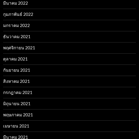
มีนาคม 2022
กุมภาพันธ์ 2022
มกราคม 2022
ธันวาคม 2021
พฤศจิกายน 2021
ตุลาคม 2021
กันยายน 2021
สิงหาคม 2021
กรกฎาคม 2021
มิถุนายน 2021
พฤษภาคม 2021
เมษายน 2021
มีนาคม 2021