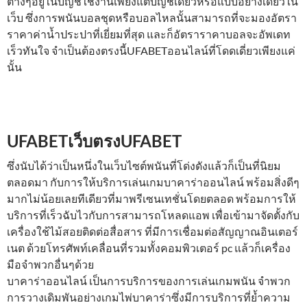
ต่างๆอยู่ในบัญชีใช้งานเพียงแต่บัญชีเดียวหรือแบบอย่างเดียวใน
เว็บ ซึ่งการพนันบอลชุดหรือบอลไหลนั้นสามารถที่จะมองอัตรา
ราคาค่าน้ำประปาที่เยี่ยมที่สุด และก็อัตราราคาบอลจะอัพเดท
เร็วทันใจ จำเป็นต้องตรงนี้UFABETออนไลน์ที่โดดเดี่ยวเพียงแค่
นั้น
UFABETเว็บตรงUFABET
ซึ่งนับได้ว่าเป็นหนึ่งในเว็บไซต์พนันที่โด่งดังแล้วก็เป็นที่นิยม
ตลอดมา กับการให้บริการเล่นเกมบาคาร่าออนไลน์ พร้อมสิ่งดีๆ
มากไม่น้อยเลยทีเดียวที่มาพรีเซนเทชั่นโดยตลอด พร้อมการให้
บริการที่เร็วฉับไวกับการสามารถโหลดแอพ เพื่อเข้ามาจัดตั้งกับ
เครื่องใช้ไม้สอยติดต่อสื่อสาร ที่มีการเชื่อมต่อสัญญาณอินเตอร์
เนต ด้วยโทรศัพท์เคลื่อนที่รวมทั้งคอมพิวเตอร์ pc แล้วก็เครื่อง
มือจำพวกอื่นๆด้วย
บาคาร่าออนไลน์ เป็นการบริการของการเล่นเกมพนัน จำพวก
การวางเดิมพันอย่างเกมไพ่บาคาร่าซึ่งมีการบริการที่ย้ำความ