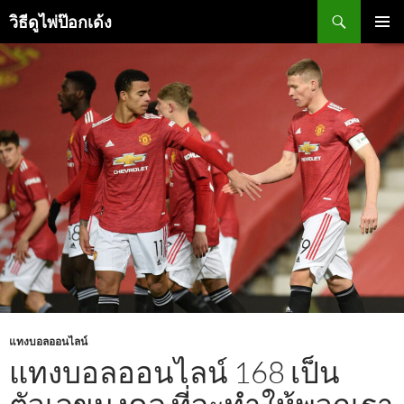
ข้าม
ค้นหา
วิธีดูไพ่ป๊อกเด้ง
ไป
ยัง
เมนูหลัก
เนื้อหา
แทงบอลออนไลน์
แทงบอลออนไลน์ 168 เป็น