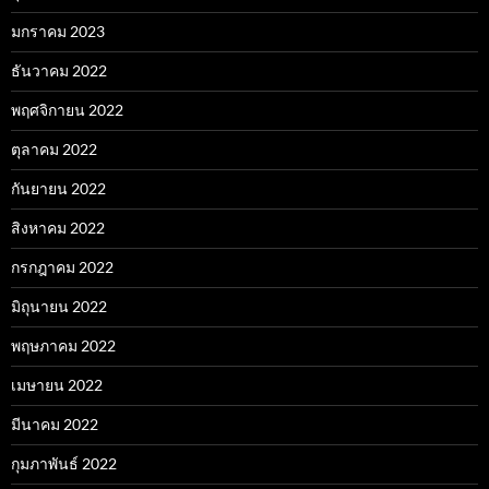
มกราคม 2023
ธันวาคม 2022
พฤศจิกายน 2022
ตุลาคม 2022
กันยายน 2022
สิงหาคม 2022
กรกฎาคม 2022
มิถุนายน 2022
พฤษภาคม 2022
เมษายน 2022
มีนาคม 2022
กุมภาพันธ์ 2022