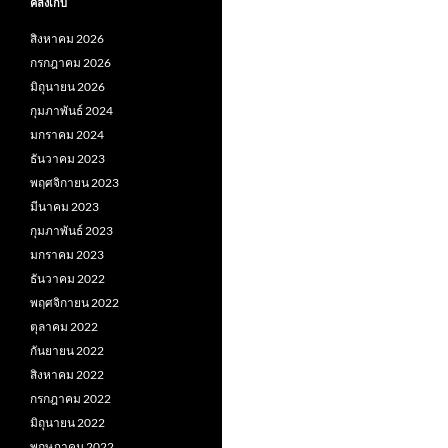
คลังเก็บ
สิงหาคม 2026
กรกฎาคม 2026
มิถุนายน 2026
กุมภาพันธ์ 2024
มกราคม 2024
ธันวาคม 2023
พฤศจิกายน 2023
มีนาคม 2023
กุมภาพันธ์ 2023
มกราคม 2023
ธันวาคม 2022
พฤศจิกายน 2022
ตุลาคม 2022
กันยายน 2022
สิงหาคม 2022
กรกฎาคม 2022
มิถุนายน 2022
พฤษภาคม 2022