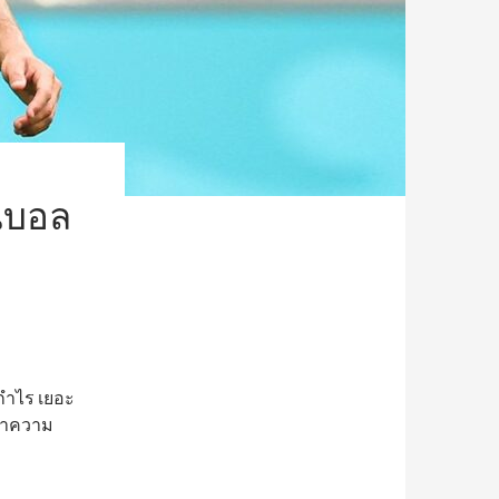
ันบอล
ลกำไร เยอะ
กษาความ