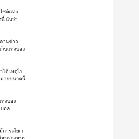
บไซต์แทง
ี้ นับว่า
ระดานข่าว
ว เว็บแทงบอล
าได้ เหตุไร
ากมายขนาดนี้
 แทงบอล
งบอล
มีการเสียเว
ข์ยาก ยุ่งยาก