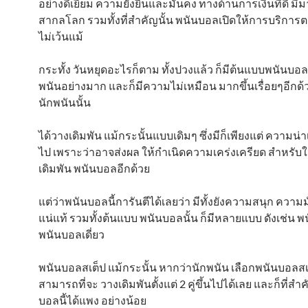
อย่างดีเยี่ยม ความยั่งยืนและมั่นคง ทางด้านการเงินที่ดี ม
สากลโลก รวมทั้งที่สำคัญนั้น พนันบอลเปิดให้การบริการต
ไม่เว้นแม้
กระทั้ง วันหยุดอะไรก็ตาม ทั้งปวงแล้ว ก็มีต้นแบบพนันบอล 
พนันอย่างมาก และก็มีความไม่เหมือน มากขึ้นเรื่อยๆอีกด้วย
นักพนันนั้น
ได้วางเดิมพัน แม้กระนั้นแบบเดิมๆ ซึ่งมีก็เพียงแต่ ความน่า
ไป เพราะว่าอาจส่งผล ให้กำเนิดความเคร่งเครียด สำหรั
เดิมพัน พนันบอลอีกด้วย
แต่ว่าพนันบอลนี้การันตีได้เลยว่า มีทั้งยังความสนุก ความม
แน่แท้ รวมทั้งต้นแบบ พนันบอลนั้น ก็มีหลายแบบ ดังเช่น
พนันบอลเดี่ยว
พนันบอลสเต็ป แม้กระนั้น หากว่านักพนัน เลือกพนันบอลสเต
สามารถที่จะ วางเดิมพันตั้งแต่ 2 คู่ขึ้นไปได้เลย และก็ที่สำค
บอลนี้ได้แพง อย่างน้อย