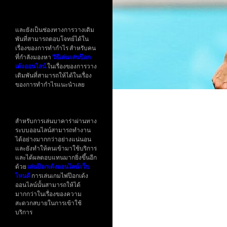
และยังเป็นช่องทางการวางเดิม
พันที่สามารถตอบโจทย์ได้ใน
เรื่องของการทำกำไร
สำหรับคน
ที่กำลังมองหา
วิธีเล่น เล่นป๊อก
เด้งออนไลน์
ในเรื่องของการวาง
เดิมพันที่สามารถให้ได้ในเรื่อง
ของการทำกำไรแนะนำเลย
สำหรับการเล่นบาคาร่าผ่านทาง
ระบบออนไลน์สามารถทำงาน
ได้อย่างมากกว่าอย่างแน่นอน
และยังทำให้คนเข้ามาใช้บริการ
และได้ผลตอบแทนมากยิ่งขึ้นอีก
ด้วย
เล่นป๊อกเด้งออนไลน์ เว็บ
ไหนดี
การเล่นเกมไพ่ป๊อกเด้ง
ออนไลน์นั้นสามารถให้ได้
มากกว่าในเรื่องของความ
สะดวกสบายในการเข้าใช้
บริการ