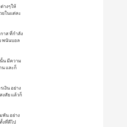
ลต่างๆให้
ด้วยในแต่ละ
กาส ที่กำลัง
ับ พนันบอล
นั้น มีความ
ฐาน และก็
ารเงิน อย่าง
สงสัย แล้วก็
ิมพัน อย่าง
งที่ดีไป