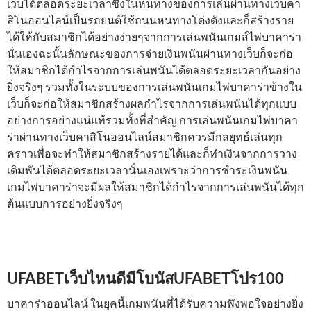
เว็บได้ตลอดระยะเวลาซึ่งในหนทางของการเล่นผ่านทางเว็บคา
สิโนออนไลน์เป็นรถยนต์ใช้ถนนหนทางโด่งดังและก็สร้างราย
ได้ให้กับสมาชิกได้อย่างง่ายๆจากการเล่นพนันเกมส์ไพ่บาคาร่า
นั่นเองฉะนั้นลักษณะของการจ่ายเงินพนันผ่านทางเว็บก็จะก่อ
ให้สมาชิกได้กำไรจากการเล่นพนันได้ตลอดระยะเวลากันอย่าง
ยิ่งจริงๆ รวมทั้งในระบบของการเล่นพนันเกมไพ่บาคาร่าข้างใน
เว็บก็จะก่อให้สมาชิกสร้างผลกำไรจากการเล่นพนันได้ทุกแบบ
อย่างการอย่างแน่แท้รวมทั้งที่สำคัญ การเล่นพนันเกมไพ่บาคา
ร่าผ่านทางเว็บคาสิโนออนไลน์สมาชิกควรมีกลยุทธ์เล่นทุก
คราวเพื่อจะทำให้สมาชิกสร้างรายได้และก็ทำเงินจากการวาง
เดิมพันได้ตลอดระยะเวลานั่นเองเพราะว่าการชำระเงินพนัน
เกมไพ่บาคาร่าจะมีผลให้สมาชิกได้กำไรจากการเล่นพนันได้ทุก
ต้นแบบการอย่างยิ่งจริงๆ
UFABETเว็บไหนดีมีโบนัสUFABETโปร100
บาคาร่าออนไลน์ ในยุคนี้เกมพนันที่ได้รับความพึงพอใจอย่างยิ่ง