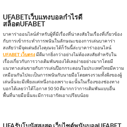
UFABETเว็บแทงบอลกำไรดี
สล็อตUFABET
บาคาร่าออนไลน์สำหรับผู้ที่มีเรื่องที่น่าสงสัยในเรื่องที่เกี่ยวข้อง
กับการเข้ากระทำการพนันในลักษณะของการเล่นบาคาร่า
สงสัยว่ามีจุดเด่นยังไงคุณจะได้ก็วันนี้ล่ะบาคาร่าออนไลน์
UFABET เว็บตรง
มีดีมากยิ่งกว่าอย่างไม่ต้องสงสัยสำหรับใน
เรื่องเกี่ยวกับการวางเดิมพันของได้เลยง่ายอย่างมากโดยมี
แนวทางเล่นขายกับการเล่นป๊อกกระดอนในประเทศไทยมีความ
เหมือนกันไปจะเป็นการพนันกับนายมือโดยตรงรวมทั้งฝั่งของผู้
เล่นนั้นจะมีเพียงแค่หนึ่งกองเพราะฉะนั้นในเรื่องของช่องทาง
บอกได้เลยว่าได้โอกาส 50 50 ดีมากกว่าการเดิมพันแบบอื่น
พื้นที่นายมือนั้นจะมีการเอารัดเอาเปรียบน้อย
UFAรับโบนัสสูงสุด เว็บไซต์พนันบอลUFABET