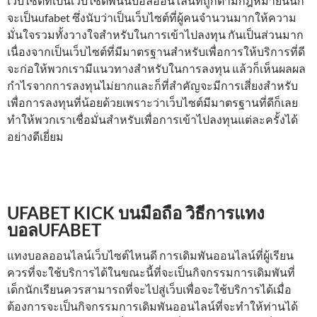
เว็บไซต์ที่เป็นเว็บไซต์พนันบอลออนไลน์ที่ถูกตามกฎหมายนั้นก็
จะเป็นufabet ซึ่งนับว่าเป็นเว็บไซต์ที่ผู้คนจำนวนมากให้ความ
มั่นใจรวมทั้งวางใจสำหรับในการเข้าไปลงทุน กันเป็นส่วนมาก
เนื่องจากเป็นเว็บไซต์ที่มีมาตรฐานสำหรับเพื่อการให้บริการที่ดี
จะก่อให้พวกเรามีแนวทางสำหรับในการลงทุน แล้วก็เห็นผลผล
กำไรจากการลงทุนไม่ยากและก็ที่สำคัญจะมีการเสี่ยงสำหรับ
เพื่อการลงทุนที่น้อยด้วยเพราะว่าเว็บไซต์มีมาตรฐานที่ดีก็เลย
ทำให้พวกเราเชื่อมั่นสำหรับเพื่อการเข้าไปลงทุนแต่ละครั้งได้
อย่างดีเยี่ยม
UFABET KICK บนมือถือ วิธีการแทง
บอลUFABET
แทง​บอล​ออนไลน์​เว็บไซต์​ไหนดี​ การเดิมพันออนไลน์ที่ผู้เรียน
ควรที่จะใช้บริการได้ในขณะนี้ที่จะเป็นกิจกรรมการเดิมพันที่
เด็กนักเรียนควรสามารถที่จะไปสู่เว็บเพื่อจะใช้บริการได้เมื่อ
ต้องการจะเป็นกิจกรรมการเดิมพันออนไลน์ที่จะทำให้ท่านได้