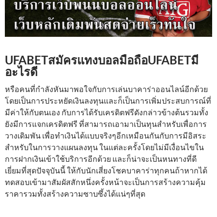
UFABETสมัครแทงบอลมือถือUFABETมี
อะไรดี
หรือคนที่กำลังหันมาพอใจกับการเล่นบาคาร่าออนไลน์อีกด้วย
โดยเป็นการประหยัดเงินลงทุนและก็เป็นการเพิ่มประสบการณ์ที่
มีค่าให้กับตนเอง กับการได้รับเครดิตฟรีดังกล่าวข้างต้นรวมทั้ง
ยังมีการแจกเครดิตฟรี ที่สามารถเอามาเป็นทุนสำหรับเพื่อการ
วางเดิมพัน เพื่อทำเงินได้แบบจริงๆอีกเหมือนกันกับการมีอิสระ
สำหรับในการวางแผนลงทุน ในแต่ละครั้งโดยไม่มีเงื่อนไขใน
การฝากเงินเข้าใช้บริการอีกด้วย และก็น่าจะเป็นหนทางที่ดี
เยี่ยมที่สุดปัจจุบันนี้ ให้กับนักเสี่ยงโชคบาคาร่าทุกคนถ้าหากได้
ทดสอบเข้ามาสัมผัสสักหนึ่งครั้งหน้าจะเป็นการสร้างความคุ้ม
ราคารวมทั้งสร้างความซาบซึ้งได้แน่ๆที่สุด