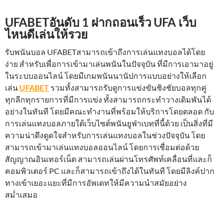
UFABETอันดับ 1 ฝากถอนเร็ว UFA เว็บ
ไหนดีเล่นให้รวย
รับพนันบอล UFABETสามารถเข้าถึงการเล่นแทงบอลได้โดย
ง่าย สำหรับเพื่อการเข้ามาเล่นพนันในปัจจุบัน ที่มีการเอามาอยู่
ในระบบออนไลน์ โดยมีเกมพนันนานัปการแบบอย่างให้เลือก
เล่น
UFABET
รวมทั้งสามารถรับดูการแข่งขันชิงชัยบอลทุกคู่
ทุกลีกทุกรายการที่มีการแข่ง ทั้งสามารถกระทำวางเดิมพันได้
อย่างในทันที โดยมีคณะทำงานที่พร้อมให้บริการโดยตลอด กับ
การเล่นแทงบอลภายใต้เว็บไซต์พนันยูฟ่าเบทที่นี้ด้วย เป็นสิ่งที่มี
ความน่าดึงดูดใจสำหรับการเล่นแทงบอลในช่วงปัจจุบัน โดย
สามารถเข้ามาเล่นแทงบอลออนไลน์ โดยการเชื่อมต่อด้วย
สัญญาณอินเทอร์เน็ต สามารถเล่นผ่านโทรศัพท์เคลื่อนที่และก็
คอมพิวเตอร์ PC และก็สามารถเข้าถึงได้ในทันที โดยมีลิงค์ปาก
ทางเข้าเยอะแยะที่มีการอัพเดทให้มีความนำสมัยอย่าง
สม่ำเสมอ