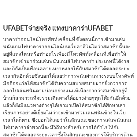
UFABETจ่ายจริง แทงบาคาร่าUFABET
บาคาร่าออนไลน์โทรศัพท์เคลื่อนที่ ซึ่งตอนนี้การเข้ามาเล่น
พนันเกมไพ่บาคาร่าออนไลน์บนเว็บคาสิโนไม่ว่าสมาชิกนั้นจะ
อยู่ที่แห่งไหนหรือทำอะไรเพียงมีโทรศัพท์เคลื่อนที่เพื่อทำให้
สมาชิกเข้ามาร่วมเล่นพนันเกมส์ ไพ่บาคาร่า ประเภทนี้ได้ง่าย
และก็ยังเป็นเพื่อนคลายเหงาหงอยให้กับสมาชิกได้ตลอดระยะ
เวลากันอีกด้วยซึ่งบอกได้เลยว่าการพนันผ่านทางระบบโทรศัพท์
มือถือจะก่อให้สมาชิกได้รับความสบายสบายมากยิ่งกว่าการ
ออกไปเล่นพนันตามบ่อนอย่างแน่แท้เนื่องจากว่าสมาชิกอยู่ที่
บ้านก็สามารถที่จะร่วมเดินทางได้อย่างง่ายๆทุกโต๊ะกันอีกด้วย
แล้วก็ยังมีแนวทางต่างๆได้เอามาเปิดให้สมาชิกได้ศึกษาเล่า
เรียนการอย่างดีเยี่ยมไม่ว่าจะเข้ามาร่วมเล่นพนันข้างในเว็บ
เวลาใดก็ตาม ซึ่งบอกได้เลยว่าในลักษณะของการเล่นพนันเกม
ไพ่บาคาร่าจำพวกนี้จะมีวิถีทางสำหรับการได้กำไรให้กับ
สมาชิกได้ตลอดระยะเวลาซึ่งในลักษณะของการให้บริการด้าน