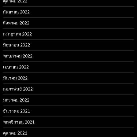
ตุลาคม 2022
กันยายน 2022
สิงหาคม 2022
กรกฎาคม 2022
มิถุนายน 2022
พฤษภาคม 2022
เมษายน 2022
มีนาคม 2022
กุมภาพันธ์ 2022
มกราคม 2022
ธันวาคม 2021
พฤศจิกายน 2021
ตุลาคม 2021