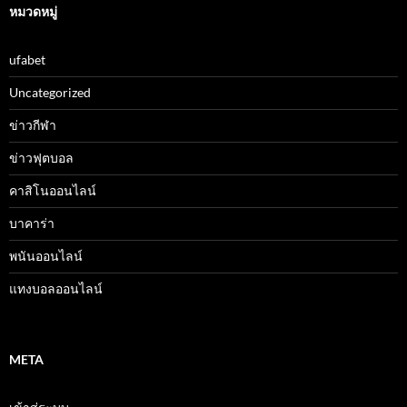
หมวดหมู่
ufabet
Uncategorized
ข่าวกีฬา
ข่าวฟุตบอล
คาสิโนออนไลน์
บาคาร่า
พนันออนไลน์
แทงบอลออนไลน์
META