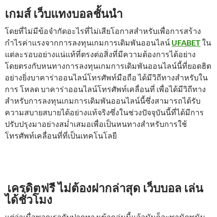
เกมส์ เว็บแทงบอลชั้นนำ
โดยที่ไม่มีข้อจำกัดอะไรที่ไม่เสียโอกาสสำหรับเพื่อการสร้าง
กำไรค่าแรงจากการลงทุนเกมการเดิมพันออนไลน์
UFABET
ใน
แต่ละรอบอย่างแน่แท้ที่ตรงต่อสิ่งที่มีความต้องการได้อย่าง
โดยตรงกับหนทางการลงทุนเกมการเดิมพันออนไลน์นี้ที่ยอดฮิต
อย่างยิ่งบาคาร่าออนไลน์โทรศัพท์มือถือ ได้มีวิถีทางสำหรับใน
การ โหลด บาคาร่าออนไลน์โทรศัพท์เคลื่อนที่ เพื่อได้มีวิถีทาง
สำหรับการลงทุนเกมการเดิมพันออนไลน์นี้ซึ่งสามารถได้รับ
ความสบายสบายได้อย่างแท้จริงซึ่งในช่วงปัจจุบันนี้ที่ได้มีการ
ปรับปรุงมาอย่างสม่ำเสมอเพื่อเป็นหนทางสำหรับการใช้
โทรศัพท์เคลื่อนที่ที่เป็นเทคโนโลยี
เครดิตฟรี ไม่ต้องฝากล่าสุด เว็บบอล เล่น
ได้ชั่วโมง
แต่ว่าเมื่อพวกเรากับปากทางเข้ากลุ่มนี้แล้วมันก็จะพานักพนัน