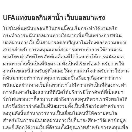
UFAแทงบอลกินค่าน้ำ เว็บบอลมาแรง
โปรโมชั่นพนันบอลฟรี ในตอนนี้คนเริ่มกระทำใช้งานหรือ
กระทำการพนันบอลผ่านทางเว็บมากเพิ่มขึ้นเพราะการพนัน
บอลผ่านทางเว็บนั้นสามารถตอบปัญหาในเรื่องของความสบาย
สบายสำหรับการลงทุนและก็สามารถกระทำการใช้งานผ่าน
ทางโทรคำศัพท์โทรศัพท์เคลื่อนที่ได้ก็เลยทำให้การพนันบอล
ผ่านทางเว็บนั้นเป็นที่นิยมรวมทั้งเป็นที่เรียกร้องสำหรับการใช้
งานในขณะนี้สำหรับผู้ที่ไม่เคยให้ความสนใจสำหรับการใช้งาน
ก็หันมากระทำการลงทุนการเยอะขึ้นเรื่อยๆเนื่องจากว่าการ
พนันบอลผ่านทางเว็บนั้นพวกเราไม่มีความจำเป็นที่ต้องกระทำ
การเดินทางไปยังสถานที่ที่เปิดให้บริการมีโทรศัพท์ที่เป็นสมา
ร์ทโฟนพวกเราก็สามารถเข้าถึงการลงทุนที่พวกเราพึงพอใจได้
แล้วซึ่งถือว่ากำลังเป็นที่นิยมรวมทั้งเป็นที่เรียกร้องสำหรับการ
ลงทุนดังนั้นถ้าหากว่าท่านเป็นเยี่ยมในคนที่ให้ความสนใจ
สำหรับในการพนันบอลผ่านทางเว็บก็น่าจะศึกษาวิจัยหาข้อมูล
และก็เลือกใช้งานเว็บที่ดีรวมทั้งมีคุณภาพสำหรับการลงทุนเพื่อ