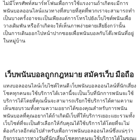
ไม่มีโทรศัพท์สมาร์ทโฟนเพื่อการใช้แรงงานถ้าเกิดจะมีการ
พนันบอลออนไลน์แนวทางที่สบายที่สุดที่พวกเราจะสามารถทำ
เป็นบางครั้งอาจจะเป็นเพียงแต่การโทรไปยังเว็บไซต์พนันเพื่อ
วางเดิมพัน หรือถ้าเกิดจะให้เห็นภาพง่ายดายเสียยิ่งกว่านั้น
เป็นการเดินออกไปหน้าปากซอยเพื่อพนันบอลกับโต๊ะพนันที่อยู่
ในหมู่บ้าน
เว็บพนันบอลถูกกฎหมาย สมัครเว็บ มือถือ
แทง​บอล​ออนไลน์​เว็บไซต์​ไหนดี​ เว็บพนันบอลออนไลน์ที่นักเสี่ยง
โชคทุกคนจะใช้บริการได้เวลานี้จะเป็นเว็บที่นักการพนันจะใช้
บริการได้โดยที่คุณนั้นจะสามารถเรียกใช้บริการได้ตามความ
เห็นชอบรวมทั้งตามความอยากได้ของคุณสำหรับการพนัน
พนันบอลที่คุณอยากได้ถ้าเกิดมีเว็บที่ให้บริการเยอะแยะรวมทั้ง
เว็บไซต์ที่จะเป็นตัวเลือกให้กับคุณได้ใช้บริการได้โดยที่จะไม่
ต้องกังวลอีกต่อไปสำหรับเพื่อการพนันบอลออนไลน์ซึ่งแน่ๆว่า
กิจกรรมการทางวันที่นักเสี่ยงโชคทุกคนจะใช้บริการได้ในขณะ