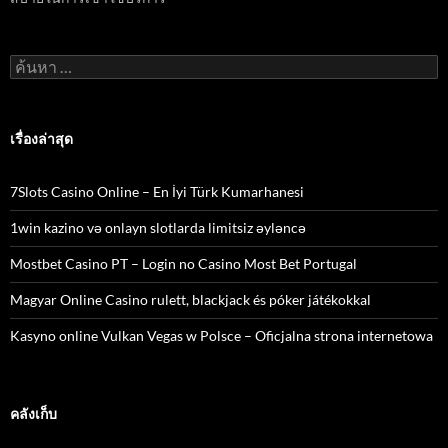
ค้นหา
สำหรับ:
เรื่องล่าสุด
7Slots Casino Online – En İyi Türk Kumarhanesi
1win kazino və onlayn slotlarda limitsiz əyləncə
Mostbet Casino PT – Login no Casino Most Bet Portugal
Magyar Online Casino rulett, blackjack és póker játékokkal
Kasyno online Vulkan Vegas w Polsce – Oficjalna strona internetowa
คลังเก็บ