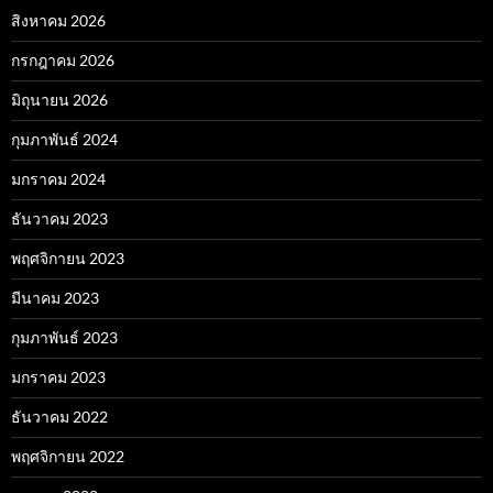
สิงหาคม 2026
กรกฎาคม 2026
มิถุนายน 2026
กุมภาพันธ์ 2024
มกราคม 2024
ธันวาคม 2023
พฤศจิกายน 2023
มีนาคม 2023
กุมภาพันธ์ 2023
มกราคม 2023
ธันวาคม 2022
พฤศจิกายน 2022