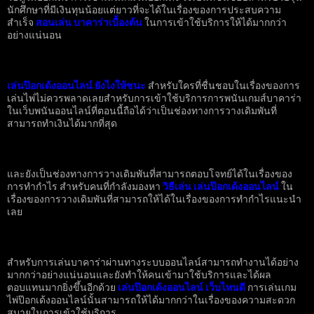
นักศึกษาที่มีเงินทุนน้อยแต่ยาวที่จะได้ในเรื่องของการประสบความ
สำเร็จ
สอนเล่น บาคาร่าเบื้องต้น
ในการเข้าใช้บริการให้ได้มากกว่า
อย่างแน่นอน
เล่นป๊อกเด้งออนไลน์ ยังไงให้ชนะ
สำหรับใครที่ชื่นชอบในเรื่องของการ
เล่นไพ่ไม่ควรพลาดเลยสำหรับการเข้าใช้บริการการพนันเกมส์บาคาร่า
ในเว็บพนันออนไลน์ที่ตอนนี้ถือได้ว่าเป็นช่องทางการวางเดิมพันที่
สามารถทำเงินได้มากที่สุด
และยังเป็นช่องทางการวางเดิมพันที่สามารถตอบโจทย์ได้ในเรื่องของ
การทำกำไร
สำหรับคนที่กำลังมองหา
วิธีเล่น เล่นป๊อกเด้งออนไลน์
ใน
เรื่องของการวางเดิมพันที่สามารถให้ได้ในเรื่องของการทำกำไรแนะนำ
เลย
สำหรับการเล่นบาคาร่าผ่านทางระบบออนไลน์สามารถทำงานได้อย่าง
มากกว่าอย่างแน่นอนและยังทำให้คนเข้ามาใช้บริการและได้ผล
ตอบแทนมากยิ่งขึ้นอีกด้วย
เล่นป๊อกเด้งออนไลน์ เว็บไหนดี
การเล่นเกม
ไพ่ป๊อกเด้งออนไลน์นั้นสามารถให้ได้มากกว่าในเรื่องของความสะดวก
สบายในการเข้าใช้บริการ