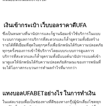
เงินเข้ากระเป๋า เว็บบอลราคาดีUFA
ซึ่งเป็นหนทางที่นานัปการและก็ฐานนิยมเข้าใช้บริการในแบบ
ระบบการดูแลการบริการที่สะดวกและก็ล้ำยุครวมทั้งยังสร้าง
รายได้ที่ดีเยี่ยมที่สุดในทุกๆครั้งเพื่อนักพนันได้รับความปลอดภัย
ทุกๆครั้งของการเข้าใช้บริการโดยแบบระบบการดูแลการ
บริการที่สะดวกและก็ล้ำยุครวมทั้งมีแบงค์นานัปการแบงค์เข้า
มาดูแลให้นักพนันได้รับความปลอดภัยลักษณะของการพนันที่
จะได้โอกาสกระบวนการทำผลกำไรที่มากกว่า
แทงบอลUFABETอย่างไร ในการทำเงิน
ในแต่ละรอบเพื่อเป็นช่องทางที่ดีของทางกรุ๊ปผู้นักเสี่ยงโชคทุก