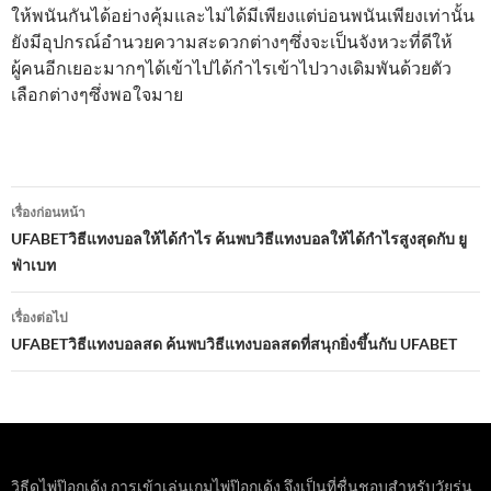
ให้พนันกันได้อย่างคุ้มและไม่ได้มีเพียงแต่บ่อนพนันเพียงเท่านั้น
ยังมีอุปกรณ์อำนวยความสะดวกต่างๆซึ่งจะเป็นจังหวะที่ดีให้
ผู้คนอีกเยอะมากๆได้เข้าไปได้กำไรเข้าไปวางเดิมพันด้วยตัว
เลือกต่างๆซึ่งพอใจมาย
เมนู
เรื่องก่อนหน้า
นำทาง
UFABETวิธีแทงบอลให้ได้กำไร ค้นพบวิธีแทงบอลให้ได้กำไรสูงสุดกับ ยู
ฟ่าเบท
เรื่อง
เรื่องต่อไป
UFABETวิธีแทงบอลสด ค้นพบวิธีแทงบอลสดที่สนุกยิ่งขึ้นกับ UFABET
วิธีดูไพ่ป๊อกเด้ง การเข้าเล่นเกมไพ่ป๊อกเด้ง จึงเป็นที่ชื่นชอบสำหรับวัยรุ่น