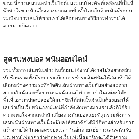
ขณะนี้การเล่นบนหน้าเว็บไซต์บนระบบโทรศัพท์เคลื่อนที่เป็นที่
พึงพอใจของนักเสี่ยงดวงมากมายทั่วทั้งโลกอีกด้วย มันมีระบบ
ระเบียบการเล่นให้พวกเราได้เลือกหนทางวิธีการทำรายได้
มากมายต้นแบบ
สูตรแทงบอล พนันออนไลน์
รวมทั้งการเล่นพนันข้างในเว็บมันใช้งานได้ง่ายไม่ยุ่งยากสลับ
ซับซ้อนรวมทั้งมีระบบระเบียบการชำระเงินพนันให้สมาชิกได้
เลือกสร้างความระทึกใจตื่นเต้นผ่านทางเว็บกันอย่างสะดวก
สบายกันนั่นเองซึ่งการเล่นพนันเกมไพ่บาคาร่าในแต่ละโต๊ะ
พื้นที่ เอามาปลดปล่อยให้สมาชิกได้เล่นนั้นจำเป็นต้องบอกได้
เลยว่าเป็นเว็บพนันออนไลน์ที่กำลังเดินทางมาแรงแล้วก็ได้รับ
ความพอใจจากเหล่านักเสี่ยงดวงกันเยอะแยะที่สุดรวมทั้งการ
เล่นพนันผ่านทางเว็บนี้จะมีผลให้สมาชิกได้มีวิถีทางสำหรับการ
สร้างรายได้กันตลอดระยะเวลากันอีกด้วย เฮ้ยการเล่นพนันรับ
ประทานไฟบาคาร่าฝากทางเว็บแห่งนี้สมาชิกจะได้รับความ