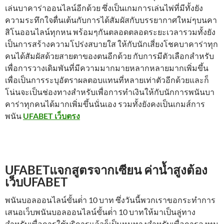
เล่นบาคาร่าออนไลน์อีกด้วย ซึ่งเป็นเกมการเล่นไพ่ที่มีทั้งยัง
ความระทึกใจตื่นเต้นกับการได้สัมผัสกับบรรยากาศใหม่ๆบนคา
สิโนออนไลน์ทุกหน พร้อมๆกันตลอดตลอดระยะเวลารวมทั้งยัง
เป็นการสร้างความโปร่งสบายใส ให้กับนักเสี่ยงโชคบาคาร่าทุก
คนได้สัมผัสด้วยสายตาของตนอีกด้วย กับการมีตัวเลือกสำหรับ
เพื่อการวางเดิมพันที่มีความมากมายหลากหลายมากเพิ่มขึ้น
เพื่อเป็นการระบุอัตราผลตอบแทนที่หลายเท่าตัวอีกด้วยและก็
โน่นจะเป็นช่องทางสำหรับเพื่อการทำเงินให้กับนักการพนันบา
คาร่าทุกคนได้มากเพิ่มขึ้นนั่นเอง รวมทั้งยังคงเป็นเกมส์การ
พนัน
UFABET เว็บตรง
UFABETแจกสูตรจากเซียน ค่าน้ำสูงต้อง
เว็บUFABET
พนันบอลออนไลน์ขั้นต่ํา 10 บาท ซึ่งวันนี้พวกเราขอกระทำการ
เสนอเว็บพนันบอลออนไลน์ขั้นต่ํา 10 บาทให้มาเป็นลู่ทาง
สำหรับเพื่อการใช้บริการแล้วก็เป็นหนทางสำหรับเพื่อการลงทุน