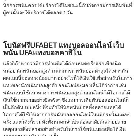
นักการพนันควรใช้บริการได้ในขณะนี้กับกิจกรรมการเดิมพันที่
ผู้คนนั้นจะใช้บริการได้ตลอด 1 วัน
โบนัสฟรีUFABET
แทงบอลออนไลน์ เว็บ
พนัน UFAแทงบอลคาสิโน
แล้วก็ถ้าหากว่ามีการทำแต้มได้ก่อนหมดครึ่งแรกเพียงนิด
หน่อย นักพนันบอลสูงต่ำ ก็สามารถ พนันบอลต่ำสูงได้เท่าๆกัน
ผลแบบนี้ช่องทางน้อยมาก อย่างไรก็ได้เงินใช้เพื่อสำหรับในการ
แทงของนักพนันบอลสูงต่ำ ออนไลน์จะมองเห็นได้ว่าการเล่น
พนัน แบบใช้แนวทางการพนันบอลสูงต่ำออนไลน์ ได้โอกาสได้
เงินใช้มากมายอย่างยิ่งจริงๆ ซึ่งเกมการเดิมพันบอลออนไลน์ก็
เป็นอีกต้นแบบหนึ่ง ที่จะทำให้นักพนันบอลทั้งหลายแหล่ได้
โอกาสได้ใช้เงินจากการพนันบอลออนไลน์ในแม้กระนั้นแต่ละ
ครั้ง และก็ดังนี้รวมทั้งทั้งหมดก็จำเป็นต้องอาศัยต้นสายปลาย
เหตุหลายสิ่งหลายอย่างสำหรับในการใช้พนันบอลเพื่อได้เงิน