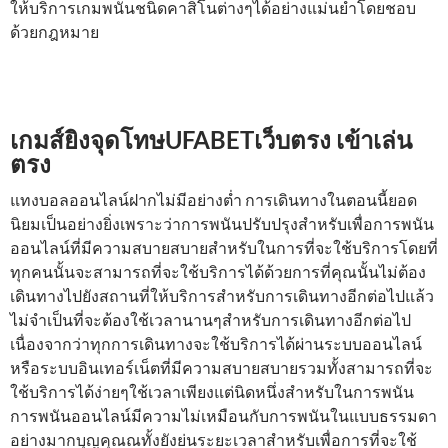
ให้บริการเกมพนันชนิดคาสิโนต่างๆได้อย่างแม่นยำโดยชอบ
ด้วยกฎหมาย
เกมส์ยิงจุดโทษUFABETเว็บตรง เข้าเล่น
ตรง
แทง​บอล​ออนไลน์​ฝาก​ไม่มี​อย่างต่ำ​ การเดินทางในตอนนี้ยอด
นิยมเป็นอย่างยิ่งเพราะว่าการพนันปรับปรุงสำหรับเพื่อการพนัน
ออนไลน์ที่มีความสบายสบายสำหรับในการที่จะใช้บริการโดยที่
ทุกคนนั้นจะสามารถที่จะใช้บริการได้ด้วยการที่คุณนั้นไม่ต้อง
เดินทางไปยังสถานที่ให้บริการสำหรับการเดินทางอีกต่อไปแล้ว
ไม่จำเป็นที่จะต้องใช้เวลานานๆสำหรับการเดินทางอีกต่อไป
เนื่องจากว่าทุกการเดินทางจะใช้บริการได้ผ่านระบบออนไลน์
หรือระบบอินเทอร์เน็ตที่มีความสบายสบายรวมทั้งสามารถที่จะ
ใช้บริการได้ง่ายๆใช้เวลาเพียงแต่นิดหนึ่งสำหรับในการพนัน
การพนันออนไลน์มีความไม่เหมือนกับการพนันในแบบธรรมดา
อย่างมากบุญคุณณทั้งยังย่นระยะเวลาสำหรับเพื่อการที่จะใช้