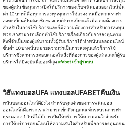
ของผู้เล่น ข้อมูลการเปิดให้บริการของเว็บพนันบอลออนไลน์ขั้น
ต่ํา 10 บาทก็คือทุกการลงทุนทุกการใช้แรงงานเมื่อพวกเราทำ
ลงทะเบียนเป็นสมาชิกของเว็บเป็นระเบียบแล้วมีความต้องการ
สำหรับในการใช้บริการและก็มีความต้องการสำหรับการลงทุน
พวกเราสามารถเลือกทำใช้บริการเรื่องเกี่ยวกับการลงทุนตาม
สิ่งที่จำเป็นของผู้เล่นรวมทั้งผู้รับบริการได้ ทำพนันบอลออนไลน์
ขั้นต่ํา 10 บาทนั่นหมายความว่าเป็นการลงทุนแล้วก็การใช้
บริการซึ่งสามารถตอบสนองในสิ่งที่ต้องการของผู้เล่นและก็ผู้รับ
บริการได้ปัจจุบันนี้เยอะที่สุด
ufabet เข้าสู่ระบบ
วิธีแทงบอลUFA แทงบอลUFABETคืนเงิน
พนันบอลออนไลน์ดียังไง สำหรับจุดเด่นของการพนันบอล
ออนไลน์ก็คือพวกเราสามารถเข้าถึงกฏเกณฑ์กระบวนการทำ
ธุระตลอด 1 วันที่ได้มีการเปิดให้บริการให้ความสนใจสำหรับ
การใช้บริการตอนไหนให้ความสนใจสำหรับเพื่อการลงทุนตอน