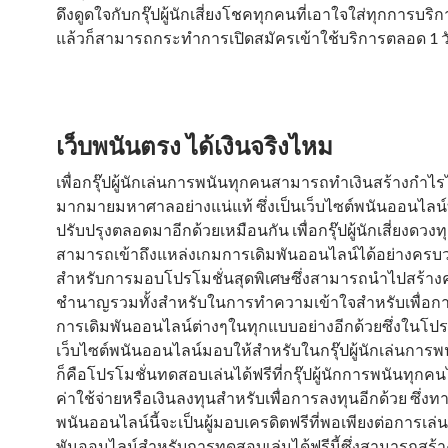
ดึงดูดใจกับกรุ๊ปผู้นักเสี่ยงโชคทุกคนที่เอาใจใส่ทุกการบร
แล้วก็สามารถกระทำการเปิดสมัครเข้าใช้บริการตลอด 1 วั
เว็บพนันตรง ได้เงินจริงไหม
เพื่อกรุ๊ปผู้นักเล่นการพนันทุกคนสามารถทำเงินสร้างกำไร
มากมายมหาศาลอย่างแน่แท้ ซึ่งเป็นเว็บไซต์พนันออนไลน์ท
ปรับปรุงตลอดมาอีกด้วยเหมือนกัน เพื่อกรุ๊ปผู้นักเสี่ยงดวง
สามารถเข้าถึงแหล่งเกมการเดิมพันออนไลน์ได้อย่างครบว
สำหรับการมอบโปรโมชั่นสุดพิเศษซึ่งสามารถนำไปสร้าง
ชำนาญรวมทั้งสำหรับในการทำความเข้าใจสำหรับเพื่อกา
การเดิมพันออนไลน์ต่างๆในทุกแบบอย่างอีกด้วยซึ่งในโปรโ
เว็บไซต์พนันออนไลน์มอบให้สำหรับในกรุ๊ปผู้นักเล่นการพน
ก็คือโปรโมชั่นทดสอบเล่นได้ฟรีที่กรุ๊ปผู้นักการพนันทุกคนไ
ค่าใช้จ่ายหรือเงินลงทุนสำหรับเพื่อการลงทุนอีกด้วย ซึ่งทา
พนันออนไลน์นี้จะเป็นผู้มอบเครดิตฟรีที่พอเพียงต่อการเล
พันออนไลน์สำหรับการทดสอบเล่นได้ฟรีนี้ซึ่งสามารถสร้า