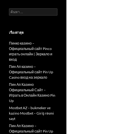
ค้นหา
สำหรับ:
เรื่องล่าสุด
Пинко казино –
Официальный сайт Pinco
играть онлайн | Зеркало и
вход
Пин Ап казино –
Официальный сайт Pin Up
Casino вход на зеркало
Пин Ап Казино
Официальный Сайт –
Играть в Онлайн Казино Pin
Up
Mostbet AZ – bukmeker ve
kazino Mostbet – Giriş rəsmi
sayt
Пин Ап Казино –
Официальный сайт Pin Up