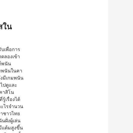
ัสใน
ับเพื่อการ
้ทดลองเข้า
ต์พนัน
เกมพนันในคา
ังมีเกมพนัน
าไปดูและ
มคาสิโน
ู้เรื่องได้
รถอะไรจำนวน
เราชาวไทย
ฝั่งผู้เล่น
ีแต้มสูงขึ้น