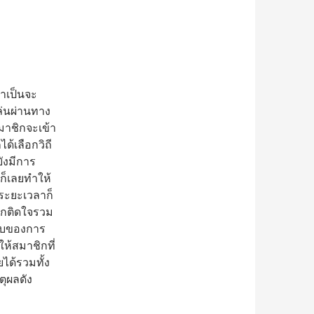
จำเป็นจะ
ล่นผ่านทาง
มาชิกจะเข้า
ด้เลือกวิถี
ังมีการ
ดก็เลยทำให้
ระยะเวลาก็
ดอกติดใจรวม
ะบบของการ
ห้สมาชิกที่
ได้รวมทั้ง
ุผลดัง