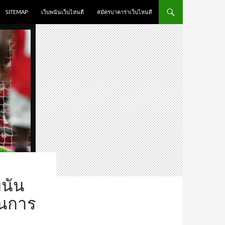
SITEMAP
เว็บพนันเว็บไหนดี
สมัครบาคาร่าเว็บไหนดี
นัน
ในการ