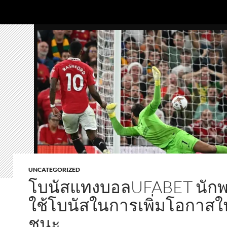
UNCATEGORIZED
โบนัสแทงบอลUFABET นักพ
ใช้โบนัสในการเพิ่มโอกาส
ชนะ