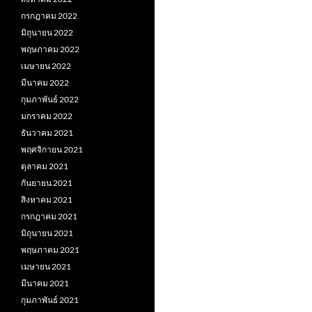
กรกฎาคม 2022
มิถุนายน 2022
พฤษภาคม 2022
เมษายน 2022
มีนาคม 2022
กุมภาพันธ์ 2022
มกราคม 2022
ธันวาคม 2021
พฤศจิกายน 2021
ตุลาคม 2021
กันยายน 2021
สิงหาคม 2021
กรกฎาคม 2021
มิถุนายน 2021
พฤษภาคม 2021
เมษายน 2021
มีนาคม 2021
กุมภาพันธ์ 2021