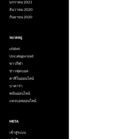
มกราคม 2021
ธันวาคม 2020
กันยายน 2020
หมวดหมู่
ufabet
Uncategorized
ข่าวกีฬา
ข่าวฟุตบอล
คาสิโนออนไลน์
บาคาร่า
พนันออนไลน์
แทงบอลออนไลน์
META
เข้าสู่ระบบ