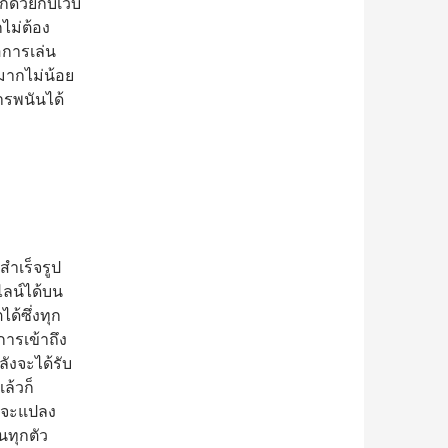
กด้วยกับเว็บ
ไม่ต้อง
อการเล่น
มากไม่น้อย
รพนันได้
ำเร็จรูป
ลน์ได้บน
ได้ซึ่งทุก
ารเข้าถึง
ังจะได้รับ
ล้วก็
ี่จะแปลง
นทุกตัว