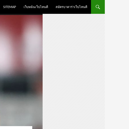
SITEMAP
เว็บพนันเว็บไหนดี
สมัครบาคาร่าเว็บไหนดี