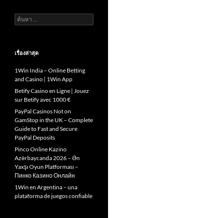
ค้นหา
สำหรับ:
เรื่องล่าสุด
1Win India – Online Betting
and Casino | 1Win App
Betify Casino en Ligne | Jouez
sur Betify avec 1000 €
PayPal Casinos Not on
GamStop in the UK – Complete
Guide to Fast and Secure
PayPal Deposits
Pinco Online Kazino
Azərbaycanda 2026 – Ən
Yaxşı Oyun Platforması –
Пинко Казино Онлайн
1Win en Argentina – una
plataforma de juegos confiable