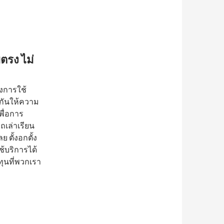
ตรง ไม่
งการใช้
กันให้ความ
ื่อการ
เล่าเรียน
 ตั้งอกตั้ง
้บริการได้
ุนที่พวกเรา