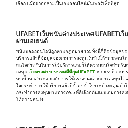
เลือก แม้อยากกลายเป็นเกมออนไลน์มันเพอร์เฟ็คที่สุด
UFABETเว็บพนันต่างประเทศ UFABETเว็บ
ผ่านเอเยนต์
พนันบอลออนไลน์ถูกตามกฎหมาย รวมทั้งนี่ก็คือข้อมูลขอ
บริการแล้วก็ข้อมูลของเกมการลงทุนในวันนี้ถ้าหากคนใด
สนใจสำหรับในการใช้บริการและก็ให้ความสนใจสำหรับเพ
ลงทุน
เว็บตรงต่างประเทศดีที่สุดUFABET
พวกเราก็สามารถ
หาเนื้อหาสาระเกี่ยวกับการใช้แรงงานแล้วก็การลงทุนได้เลย
ใจกระทำการใช้บริการแล้วก็ตั้งอกตั้งใจกระทำลงทุน ทำใช
กระทำการลงทุนผ่านทางWeb ที่ดีเลือกต้นแบบเกมการลงท
ให้ความสนใจ