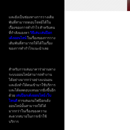
และยังเป็นช่องทางการวางเดิม
พันที่สามารถตอบโจทย์ได้ใน
เรื่องของการทำกำไร
สำหรับคน
ที่กำลังมองหา
วิธีเล่น เล่นป๊อก
เด้งออนไลน์
ในเรื่องของการวาง
เดิมพันที่สามารถให้ได้ในเรื่อง
ของการทำกำไรแนะนำเลย
สำหรับการเล่นบาคาร่าผ่านทาง
ระบบออนไลน์สามารถทำงาน
ได้อย่างมากกว่าอย่างแน่นอน
และยังทำให้คนเข้ามาใช้บริการ
และได้ผลตอบแทนมากยิ่งขึ้นอีก
ด้วย
เล่นป๊อกเด้งออนไลน์ เว็บ
ไหนดี
การเล่นเกมไพ่ป๊อกเด้ง
ออนไลน์นั้นสามารถให้ได้
มากกว่าในเรื่องของความ
สะดวกสบายในการเข้าใช้
บริการ