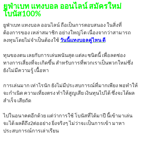
ยูฟ่าเบท แทงบอล ออนไลน์ สมัครใหม่
โบนัส100%
ยูฟ่าเบท แทงบอล ออนไลน์ ถือเป็นการตอบสนอง ในสิ่งที่
ต้องการของ เหล่าสมาชิก อย่างใหญ่โต เนื่องจากว่าสามารถ
ลงทุนโดยไม่จำเป็นต้องใช้
วันนี้แทงบอลคู่ไหน ดี
ทุนของตน เลยกับการเล่นพนันสุด แต่ละชนิดนี้ เพื่อลดช่อง
ทางการเสี่ยงที่จะเกิดขึ้น สำหรับการที่พวกเราเป็นพวกใหม่ซึ่ง
ยังไม่มีความรู้ เนื้อหา
การเล่นมาก เท่าไรนัก ยังไม่มีประสบการณ์ที่มากเพียง พอทำให้
จะกำเนิด ความเที่ยงตรง ทำให้สูญเสีย เงินทุนไปได้ ซึ่งจะได้ผล
สำเร็จ เสียถัด
ไปในอนาคตอีกด้วย แต่ว่าการใช้ โบนัสที่ได้มาปี นี้เข้ามาเล่น
จะได้ ผลดีถึง2ต่ออย่าง ยิ่งจริงๆ ไม่ว่าจะเป็นการเข้า มาหา
ประสบการณ์การเล่าเรียน