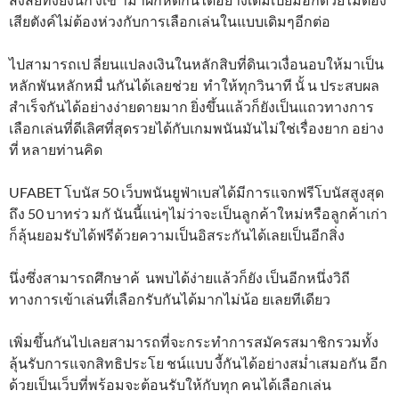
เสียตังค์ไม่ต้องห่วงกับการเลือกเล่นในแบบเดิมๆอีกต่อ
ไปสามารถเป ลี่ยนแปลงเงินในหลักสิบที่ดินเวเงื่อนอบให้มาเป็น
หลักพันหลักหมื่ นกันได้เลยช่วย ทำให้ทุกวินาที นั้ น ประสบผล
สำเร็จกันได้อย่างง่ายดายมาก ยิ่งขึ้นแล้วก็ยังเป็นแถวทางการ
เลือกเล่นที่ดีเลิศที่สุดรวยได้กับเกมพนันมันไม่ใช่เรื่องยาก อย่าง
ที่ หลายท่านคิด
UFABET โบนัส 50 เว็บพนันยูฟ่าเบสได้มีการแจกฟรีโบนัสสูงสุด
ถึง 50 บาทร่ว มกั นันนี้แน่ๆไม่ว่าจะเป็นลูกค้าใหม่หรือลูกค้าเก่า
ก็ลุ้นยอมรับได้ฟรีด้วยความเป็นอิสระกันได้เลยเป็นอีกสิ่ง
นึ่งซึ่งสามารถศึกษาค้ นพบได้ง่ายแล้วก็ยัง เป็นอีกหนึ่งวิถี
ทางการเข้าเล่นที่เลือกรับกันได้มากไม่น้อ ยเลยทีเดียว
เพิ่มขึ้นกันไปเลยสามารถที่จะกระทำการสมัครสมาชิกรวมทั้ง
ลุ้นรับการแจกสิทธิประโย ชน์แบบ งี้กันได้อย่างสม่ำเสมอกัน อีก
ด้วยเป็นเว็บที่พร้อมจะต้อนรับให้กับทุก คนได้เลือกเล่น