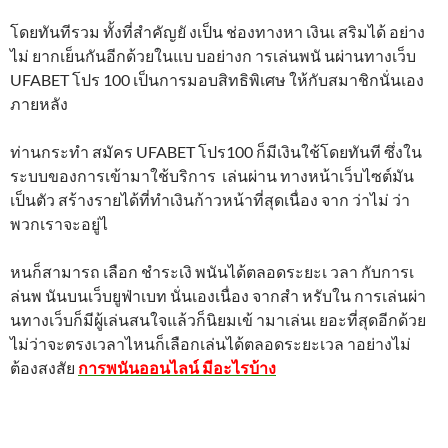
โดยทันทีรวม ทั้งที่สำคัญยั งเป็น ช่องทางหา เงินเ สริมได้ อย่าง
ไม่ ยากเย็นกันอีกด้วยในแบ บอย่างก ารเล่นพนั นผ่านทางเว็บ
UFABET โปร 100 เป็นการมอบสิทธิพิเศษ ให้กับสมาชิกนั่นเอง
ภายหลัง
ท่านกระทำ สมัคร UFABET โปร100 ก็มีเงินใช้โดยทันที ซึ่งใน
ระบบของการเข้ามาใช้บริการ เล่นผ่าน ทางหน้าเว็บไซต์มัน
เป็นตัว สร้างรายได้ที่ทำเงินก้าวหน้าที่สุดเนื่อง จาก ว่าไม่ ว่า
พวกเราจะอยู่ไ
หนก็สามารถ เลือก ชำระเงิ พนันได้ตลอดระยะเ วลา กับการเ
ล่นพ นันบนเว็บยูฟ่าเบท นั่นเองเนื่อง จากสำ หรับใน การเล่นผ่า
นทางเว็บก็มีผู้เล่นสนใจแล้วก็นิยมเข้ ามาเล่นเ ยอะที่สุดอีกด้วย
ไม่ว่าจะตรงเวลาไหนก็เลือกเล่นได้ตลอดระยะเวล าอย่างไม่
ต้องสงสัย
การพนันออนไลน์ มีอะไรบ้าง