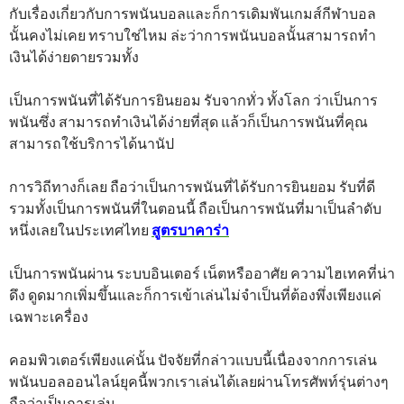
กับเรื่องเกี่ยวกับการพนันบอลและก็การเดิมพันเกมส์กีฬาบอล
นั้นคงไม่เคย ทราบใช่ไหม ล่ะว่าการพนันบอลนั้นสามารถทำ
เงินได้ง่ายดายรวมทั้ง
เป็นการพนันที่ได้รับการยินยอม รับจากทั่ว ทั้งโลก ว่าเป็นการ
พนันซึ่ง สามารถทำเงินได้ง่ายที่สุด แล้วก็เป็นการพนันที่คุณ
สามารถใช้บริการได้นานัป
การวิถีทางก็เลย ถือว่าเป็นการพนันที่ได้รับการยินยอม รับที่ดี
รวมทั้งเป็นการพนันที่ในตอนนี้ ถือเป็นการพนันที่มาเป็นลำดับ
หนึ่งเลยในประเทศไทย
สูตรบาคาร่า
เป็นการพนันผ่าน ระบบอินเตอร์ เน็ตหรืออาศัย ความไฮเทคที่น่า
ดึง ดูดมากเพิ่มขึ้นและก็การเข้าเล่นไม่จำเป็นที่ต้องพึ่งเพียงแค่
เฉพาะเครื่อง
คอมพิวเตอร์เพียงแค่นั้น ปัจจัยที่กล่าวแบบนี้เนื่องจากการเล่น
พนันบอลออนไลน์ยุคนี้พวกเราเล่นได้เลยผ่านโทรศัพท์รุ่นต่างๆ
ถือว่าเป็นการเล่น