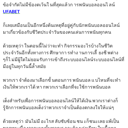
ข้อจำกัดไม่มีข้องดเว้นใ นที่สุดแล้วก ารพนันบอลออนไ ลน์
UFABET
ก็เลยเสมือนเป็นอีกหนึ่งต้นเหตุที่อยู่คู่กับนักพนันบอลออนไลน์
มาเกี่ยวข้องกับชีวิตประจำวันของคนเล่นการพนันทุกคน
ด้วยเหตุว่า ในตอนนี้ไม่ว่าจะทำ กิจกรรมอะไรบ้างในชีวิต
ประจำวันอีกทั้งทางการ ศึกษากา รทำง านการเลี้ ยงชี พต่าง
ๆก็ไ ม่มีผู้ใดไม่ยอมรับการเข้าถึงระบบออนไลน์ระบบออนไลน์ที่
มีอยู่ในทุกวันนี้ล้ำสมัย
พวกเรา จำต้องมาเลือกขั้ นตอนการ พนันบอล แ บไหนที่จะทำ
เงินให้พวกเราได้ หา กพวกเราเลือกที่จะใช้การพนันบอล
เต็งสำหรับเพื่อการพนันบอลออนไลน์ให้ได้เงิน พวกเราต่างก็
รู้จักการพนันบอลเต็งว่าพวกเราจำเป็นต้องตกลงใจให้แน่ๆ
ด้วยเหตุว่า มันไม่มี อะไรส ลับซับซ้อน ชน ะก็ชนะเลย แพ้เป็น
ขาดทุน เนื่องจากแบบนั้นพวกเร าจะต้องเล่าเรียน ในเนื้อหา