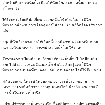
สำหรับเพื่อการพนันก็จะมีผลให้นักเสี่ยงดวงบอลนั้นสามารถ
สร้างกำไร
ได้โดยตรงโดยที่นักเสี่ยงดวงบอลนั้นก็จำต้องใช้การพินิจ
พิจารณาสำหรับการเลือกคู่บอลไม่ว่าจะเป็นสถิติหรือฟอร์มการ
เล่น
กลุ่มที่นักเสี่ยงดวงบอลได้เลือกนั้นว่ามีความพร้อมเพรียงมาก
น้อยแค่ไหนเพราะว่าการพนันบอลเต็งก็จะใช้ราคา
อัตราต่อรองเป็นหลักและก็ราคาต่อรองนั้นก็จะไม่เหมือนกัน
ออกไปตัวอย่างเช่นพนันบอลเต็ง จำต้องเรียนรู้และก็พินิจ
พิจารณากลุ่มบอลที่ตนเองจะเล่นแทงบอลออนไลน์ให้ดีซะก่อน
พนันบอลเต็ง นั้นจะพนันบอลค่อนข้างจะที่จะยากเอามากๆ
เพราะว่าประสิทธิภาพของกลุ่มนั้นจะใกล้เคียงกันเอามากแม้
กระนั้นในความเป็นจริง
แล้วแม้ว่าพวกเรานั้นตรวจหรือเช็คสถิติการแข่งฟุตบอลของอีก