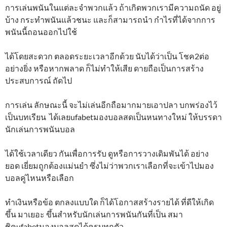
การเล่นพนันในแต่ละจำพวกแล้ว ถ้าเกิดพวกเรามีความถนัด อยู่
บ้าง กระทำพนันแล้วชนะ และก็สามารถนำ กำไรที่ได้จากการ
พนันนี้ถอนออกไปใช้
ได้โดยสะดวก ตลอดระยะเวลาอีกด้วย นับได้ว่าเป็น โชค2ต่อ
อย่างยิ่ง หรือหากพลาด ก็ไม่ทำให้เสีย ดายถือเป็นการสร้าง
ประสบการณ์ ถัดไป
การเล่น ลักษณะนี้ จะไม่เล่นอีกถือมากมายเอาปลา บกพร่องไว้
เป็นบทเรียน ได้เลยufabetมองบอลสดเป็นหนทางใหม่ ให้บรรดา
นักเล่นการพนันบอล
ได้ใช้เวลาเดียว กันเพื่อการรับ ดูหรือการวางเดิมพันได้ อย่าง
ยอด เยี่ยมถูกต้องแม่นยำ ซึ่งไม่ว่าพวกเราเลือกที่จะเข้าไปมอง
บอลคู่ไหนหรือเลือก
ทำเงินหรือข้อ ตกลงแบบใด ก็ได้โอกาสสร้างรายได้ ที่ดีให้เกิด
ขึ้น มาเยอะ ขึ้นสำหรับนักเล่นการพนันกันที่เป็น สมา
ชิคufabetมองบอลสดได้ครบทุกตัว