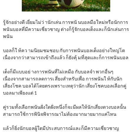
รู้จักอย่างดี เยี่ยมไม่ว่ านักเล่น การพนั นบอลมือใหม่หรือนักการ
พนันบอลที่มีความเชี่ยวชาญ ต่างก็รู้จักบอลเต็งและก็นักเล่นการ
พนัน
บอลก็ใ ห้คว ามนิยมชมชอบ กับการพนันบอลเต็งอย่างใหญ่โต
เนื่องจากว่าสามารถเข้าถึงแล้ว ก็ยังคุ้ มที่สุดและก็การพนันบอล
เต็งก็มีแบบอย่ างการพนันที่ไม่เหมือ กับบอลจำ พวกอื่นๆ
เนื่องจากสามารถลดการเ สี่ยงสำหรับเพื่อ การพนันใ ห้กับนัก
เสี่ยงโชค บอลได้โดยตรงเพราะเหตุว่านัก เสี่ยงโชคบอลเลือกคู่
บอลมาเพียงแต่ 1
คู่รวมทั้งเลือกพนันฝั่งใดฝั่งหนึ่งก็จะมีผลให้นักเสี่ยงดวงบอลนั้น
สามารถใช้การพินิจพิจารณาไม่ต้องมากมายมากแค่ไหน
แล้วก็ยิ่งนักบอลผู้ใดมีประสบการณ์และก็มีความเชี่ยวชาญ