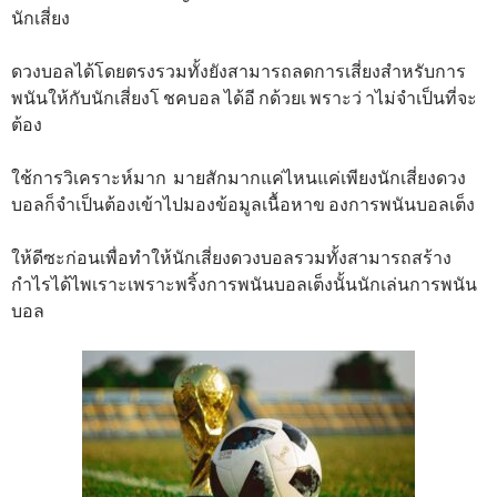
นักเสี่ยง
ดวงบอลได้โดยตรงรวมทั้งยังสามารถลดการเสี่ยงสำหรับการ
พนันให้กับนักเสี่ยงโ ชคบอล ได้อี กด้วยเ พราะว่ าไม่จำเป็นที่จะ
ต้อง
ใช้การวิเคราะห์มาก มายสักมากแค่ไหนแค่เพียงนักเสี่ยงดวง
บอลก็จำเป็นต้องเข้าไปมองข้อมูลเนื้อหาข องการพนันบอลเต็ง
ให้ดีซะก่อนเพื่อทำให้นักเสี่ยงดวงบอลรวมทั้งสามารถสร้าง
กำไรได้ไพเราะเพราะพริ้งการพนันบอลเต็งนั้นนักเล่นการพนัน
บอล