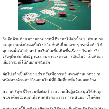
กันอีกด้วย ด้วย ความสามารถที่ ตีราคาให้ค่าน้ำประปาเหมาะ
สมสุดรวมทั้งยังคงเป็นโ ปรโมชั่นที่เยี่ ยม มากๆ กระทั่ งทำ ใ ห้
ทุก คนนั้นได้เข้ามาโกยเงินกันเพิ่มเพิ่มขึ้นเรื่อย ๆกันอย่างยิ่ง
จริงๆยิ่งเล่นก็ยังมีฐานะป้อมอาจจะด้านการเงินไม่จำเป็นที่ต้อง
เสียอารมณ์ให้กับเกมพนันอีก
ต่อไปแล้วเป็นตัวช่ว ยสำ หรับเพื่อการเริ่ มทางด้านแวดวงเกม
พนันทางด้านคาสิโนออนไลน์ที่ดีเลิศที่สุดที่พร้อมจะสร้าง
ความบริสุท ธิ์ใจรวมทั้งยังสร้า งความเป็นผู้สนับสนุนให้กับทุก
คนจำต้องไม่หมดเนื้อหมดตัว ระหว่าง การพนันอย่างไม่ต้อง
สงสัยทั้งยังนี้ก็ งเข้ ามาฝึกหัดกันได้อย่างเต็มเปี่ยมอีกด้วยไม่ต้อง