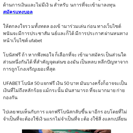
ด้านการเงินและไม่มีเงิ น สำหรับ นการที่จะเข้ามาลงทุน
สมัครแทงบอล
ให้ตกลงใจรว มทั้งทดล องเข้ ามาร่วมเล่น ก่อน ทางเว็บไซต์
พนันจะมีการประชาสัม นธ์และก็ได้ มีการประกาศ ผ่านหนทาง
หน้าเว็บไซต์ ufabet
โบนัสฟรี ถ้า หากพึงพอใจ ก็เลือกที่จะ เข้ามาสมัครเ ป็นส่วนใด
ส่วนหนึ่งกันได้ ที่สำคัญจุดเด่นข องมัน เป็นหลบ หลีกปัญหาจาก
การถูกโกงเจริญเยอะที่สุด
UFABET โบนัส 50 แจกฟรี เงิน 50 บาท มันบางครั้งก็อาจจะเป็น
เงินที่ไม่ถึงหลักร้อย แม้กระนั้น มันสามารถ ที่จะมากมาย ก่าย
กองกัน
ไปเลย พบเห็นกับการ แจกฟรีโบนัสกลับขึ้น มาอีกร อบโดยที่ไม่
จำเป็นที่จะต้องใช้เงิ นแรกไม่จำเป็นที่จ ะต้อ งใช้สิ่ งแลกเปลี่ยน