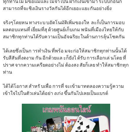
ทุกท่านไม่ มีข้อแม้และไม่จำ เป็น ฝากเงินเข้ามา ระบบก่อนก็
สามารถที่จะชิงเงินรางวัลกันได้อีกเยอะแยะกันอย่างยิ่ง
จริงๆโดยหน ทางระบ บอัตโนมัติเพิ่มของให ละก็เป็นการมอบ
ผลตอบแทนที่ เยี่ยมที่สุ ด้วยศูนย์เก็บเกม พนันที่เมืองไทยให้กับ
สมาชิกทุกท่านได้รับความเป็นอัจฉริยะในด้านการลุ้นโชคกัน
ได้เลยซึ่งเป็นก ารทำเงิน ที่พร้อ มจะก่อให้สมาชิกทุกท่านนั้นได้
รับสีสันที่งดงาม กัน อีกด้วยแล ะก็ยังไ ด้รับ การเลือกเล่ นโดย ที่
ปราศ จากความเครียดอย่างไม่ ต้องสง สัยก็เลย ทำให้สมาชิกทุก
ท่าน
ได้ได้โอกาส สำหรั บเพื่อ การที่ จะเข้ามาทดลองความรู้ความ
เข้าใจไปในตัวเล่นได้อย่า งเก่ง ขึ้นกันไปเลยเป็นแบรด์