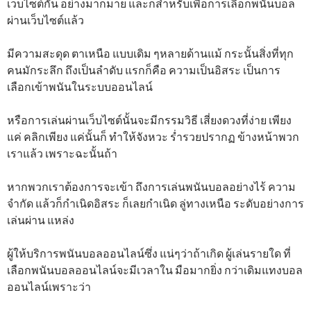
เว็บไซต์กัน อย่างมากมาย และก็สำหรับเพื่อการเลือกพนันบอล
ผ่านเว็บไซต์แล้ว
มีความสะดุด ตาเหนือ แบบเดิม ๆหลายด้านแม้ กระนั้นสิ่งที่ทุก
คนมักระลึก ถึงเป็นลำดับ แรกก็คือ ความเป็นอิสระ เป็นการ
เลือกเข้าพนันในระบบออนไลน์
หรือการเล่นผ่านเว็บไซต์นั้นจะมีกรรมวิธี เสี่ยงดวงที่ง่าย เพียง
แค่ คลิกเพียง แค่นั้นก็ ทำให้จังหวะ ร่ำรวยปรากฏ ข้างหน้าพวก
เราแล้ว เพราะฉะนั้นถ้า
หากพวกเราต้องการจะเข้า ถึงการเล่นพนันบอลอย่างไร้ ความ
จำกัด แล้วก็กำเนิดอิสระ ก็เลยกำเนิด ลู่ทางเหนือ ระดับอย่างการ
เล่นผ่าน แหล่ง
ผู้ให้บริการพนันบอลออนไลน์ซึ่ง แน่ๆว่าถ้าเกิด ผู้เล่นรายใด ที่
เลือกพนันบอลออนไลน์จะมีเวลาใน มือมากยิ่ง กว่าเดิมแทงบอล
ออนไลน์เพราะว่า