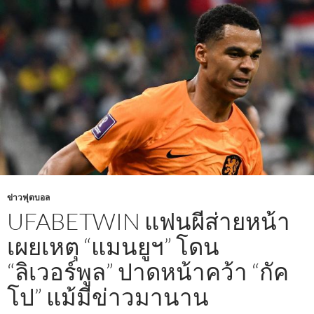
ข่าวฟุตบอล
UFABETWIN แฟนผีส่ายหน้า
เผยเหตุ “แมนยูฯ” โดน
“ลิเวอร์พูล” ปาดหน้าคว้า “กัค
โป” แม้มีข่าวมานาน