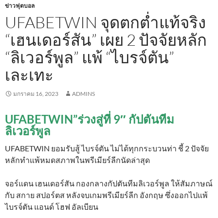
ข่าวฟุตบอล
UFABETWIN จุดตกต่ำแท้จริง
“เฮนเดอร์สัน” เผย 2 ปัจจัยหลัก
“ลิเวอร์พูล” แพ้ “ไบรจ์ตัน”
เละเทะ
มกราคม 16, 2023
ADMINS
UFABETWIN”ร่วงสู่ที่ 9″ กัปตันทีม
ลิเวอร์พูล
UFABETWIN ยอมรับสู้ ไบรจ์ตัน ไม่ได้ทุกกระบวนท่า ชี้ 2 ปัจจัย
หลักทำแพ้หมดสภาพในพรีเมียร์ลีกนัดล่าสุด
จอร์แดน เฮนเดอร์สัน กองกลางกัปตันทีมลิเวอร์พูล ให้สัมภาษณ์
กับ สกาย สปอร์ตส หลังจบเกมพรีเมียร์ลีก อังกฤษ ซึ่งออกไปแพ้
ไบรจ์ตัน แอนด์ โฮฟ อัลเบียน