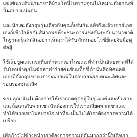
แข่งขันระดับนานาชาติบ้าง โทนี่? เพราะคุณไม่เหมาะกับเกณฑ์
นั้นอย่างแน่นอน
และนักเตะอังกฤษรุ่นเดียวกับคุณก็เช่นกัน แท้จริงแล้ว เซาธ์เกต
เองก็เข้าใกล้อดัมส์มากพอที่จะชนะการแข่งขันระดับนานาชาติ
ในฐานะผู้เล่น’ฉันอยากเห็นเราได้รับ สักหน่อย ไวซีย์เคยจับมือคู่
ต่อสู้
ใช้เล็บขูดและกระทืบเท้าพวกเขาในขณะที่ทำ’เป็นอันธพาลที่ได้
รับโทษจำคุกในข้อหาทำร้ายคนขับแท็กซี่ ถ้านั่นคือทัศนคติ
แบบที่อังกฤษขาด เราจะพ่ายแพ้ในรอบก่อนรองชนะเลิศและ
รอบรองชนะเลิศ
ขอบคุณ ‘ฉันไม่ต้องการให้เรากอดคู่ต่อสู้ในอุโมงค์และหัวเราะ
และล้อเล่นกับพวกเขา ฉันต้องการให้เราเกลียดพวกเขาและ
ทำให้พวกเขาไม่สบายใจเท่าที่จะเป็นไปได้’เราต้องการความได้
เปรียบ
เพื่อก้าวไปข้างหน้า เราต้องการความดุดันมากกว่านี้’หรือเรา