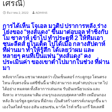
เศรณี)
ธันวาคม 2, 2022
ADMINS
การได้เห็น โจเอล มาติป ปราการหลัง ร่าง
โย่งของ “หงส์แดง” ขึ้นมาต่อบอล ทำชิ่งกับ
โม ซาลาห์ เข้าไป ทำประตูที่ 2 ให้ทีมเอา
ชนะลีดส์ ยูไนเต็ด ไปได้เมื่อ กลางสัปดาห์
ที่ผ่านมา ทำให้รู้สึก ได้เลยว่าผม และ
หลายๆ คนที่เป็นแฟน “หงส์แดง” คง
ประเมินค่า ของเขาต่ำไปมากในช่วง ที่ผ่าน
มา
หลังจากโดน แซวมาตลอดว่า เป็นเซ็นเตอร์ กระดูกยุง โดนตรง
ไหน เจ็บตรงนั้น แต่ซีซั่นนี้ มาติป สามารถ ลบคำสบประมาท ไป
ได้อย่าง หมดจด ทั้งลีลาการเล่นเกม รับอันเหนียวแน่น และ
จังหวะ ลากบอลมาเติม เกมรุกเองแบบสุดคลาสสิก เหมือนกอง
หลัง ลิเวอร์พูล ยุคก่อน ที่มักจะ เป็นตัวสร้างสรรค์เกมบุกขึ้น มา
เองในสไตล์ ของ อลัน แฮนเซ่น, มาร์ค ไรท์ หรือ แกรี่ จิลเลสพี