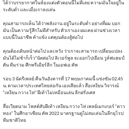
ได้ว่าบรรยากาศในห้องแต่งตัวตอนนี้ไม่ดีเลย ความมั่นใจอยู่ใน
ระดับต่ำ และเมื่อเราลงเล่น
คุณสามารถเห็น ได้ว่าพลังงาน อยู่ในระดับต่ำ อย่างที่ผม บอก
มัน เป็นความรู้สึกไม่ดีสำหรับ ตัวเราเอง ผมเคย ผ่านช่วงเวลา
แบบนี้ในอาชีพ ค้าแข้ง แต่คุณต้องสู้ต่อไป
คุณต้องเดินหน้าต่อไป และหวัง ว่าเราจะสามารถ เปลี่ยนแปลง
มันได้ไม่ช้าก็เร็ว”นัดต่อไป ลิเวอร์พูล จะออกไปเยือน วูล์ฟแฮมป์
ตัน ทีมร่วม ศึกพรีเมียร์ลีก ในเอฟเอ คัพ
รอบ 3 นัดรีเพลย์ คืนวันอังคารที่ 17 พฤษภาคมนี้ แข่งขัน 02.45
น. ตามเวลาประเทศไทยล่อกัน เองเสียแล้ว สื่อเหงียน วิจารณ์
“เหงียน กวาง ไห่” ฝีเท้าไม่เหมือนเล่น ลีกฝรั่งเศส
สื่อเวียดนาม โพสต์สับฝีเท้า เหงียน กวาง ไห่ เพลย์เมกเกอร์ “ดาว
ทอง” ในศึกอาเซียน คัพ 2022 มาตรฐานดูไม่สมเล่นในลีกยุโรป
ทีมชาติไทย