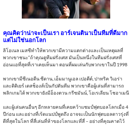
คุณคิดว่าน่าจะเป็นเรา อาร์เจนตินาเป็นทีมที่ดีมาก
แต่ไม่ใช่นอกโลก
ลิโอเนล เมสซีทำให้พวกเขามีความแตกต่างและเป็นเหตุผลที่
พวกเขาชนะ“ถ้าคุณดูทีมฝรั่งเศส มันเป็นหนึ่งในทีมฝรั่งเศสที่
อ่อนแอที่สุดที่เราเคยเห็นมา ตอนที่ผมเล่นกับพวกเขาในปี 1998
พวกเขามีซีเนอดีน ซีดาน, เอ็มมานูเอล เปอตีต์, ปาทริค วิเอร่า
และดิดิเยร์ เดสช็องส์เป็นกัปตันทีม พวกเขาคือผู้เล่นที่สามารถ
พลิกเกมได้ พวกเขายังมีอ็องตวน กรีซมันน์, โอเรเลียน โชอาเมนี
และผู้เล่นคนอื่นๆ อีกหลายคนที่เคยคว้าแชมป์ฟุตบอลโลกเมื่อ 4
ปีก่อน และอย่างที่เร้ดแนปป์พูดถึง อาจจะเป็นนักฟุตบอลดาวรุ่งที่
ดีที่สุดในโลก ที่สี่เล่นที่ห้าของโลกและที่สี่ – อย่างที่คุณคาดไว้