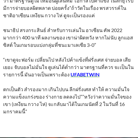
ว่า มาตรฐานดูไม่ เหมือนผู้เล่นที่มี โอกาสไปค้าแข้ง ในลีกยุโรป
มีการจ่ายบอลผิดพลาด บ่อยครั้ง”ถ้าวัดในเรื่อง พรสวรรค์ใน
ชาติอาเซียน เหงียน กวาง ไห่ ดูจะเป็นรองแค่
ชนาธิป สรงกระสินธ์ สำหรับการเล่นใน อาเซียน คัพ 2022
มากกว่า 400 นาที ผลงานของ เขาน่าผิดหวัง หากไม่นับ ลูกแอส
ซิสต์ ในเกมรอบแบ่งกลุ่มที่ชนะมาเลเซีย 3-0″
“เขาดูจะฟอร์ม เปลี่ยนไป หลังไปค้าแข้งที่ฝรั่งเศส จ่ายบอล เสีย
เยอะ จับบอลไม่มั่นใจ ดูเล่นได้ตํ่ากว่า มาตรฐานที่ควร จะเป็นใน
รายการนี้ มันอาจเป็นเพราะต้อง
UFABETWIN
ตกเป็นตัว สำรองมาก เกินไปบน ลีกฝรั่งเศส ทำให้ ความมั่นใจ
ความแข็งแกร่งของ ร่างกาย ลดลงไป””หวังว่าความมั่นใจของ
เขา (เหงียน กวาง ไห่) จะกลับมาได้ในเกมนัดที่ 2 ในวันที่ 16
มกราคมนี้”