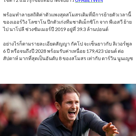
พร้อมทำลายสถิติค่าตัวแพงสุดสโมสรเดิมที่มีการย้ายตัวเวลานี้
ของเออร์วิง โลซาโน ปีกตัวเก่งทีมชาติเม็กซิโก จาก พีเอสวี ย้าย
ไป นาโปลี ช่วงซัมเมอร์ปี 2019 อยู่ที่ 39.3 ล้านปอนด์
อย่างไรก็ตามรายละเอียดสัญญา กัคโป จะเซ็นยาวกับ ลิเวอร์พูล
6 ปี หรือจนถึงปี 2028 พร้อมรับค่าเหนื่อย 179,423 ปอนด์ ต่อ
สัปดาห์ มากที่สุดเป็นอันดับ 8 ของสโมสร เท่ากับ ดาร์วิน นูนเญซ