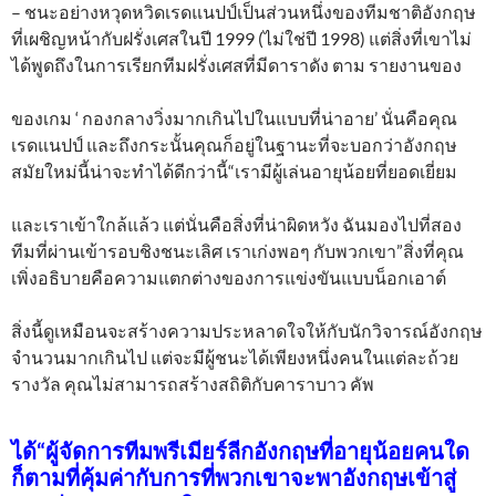
– ชนะอย่างหวุดหวิดเรดแนปป์เป็นส่วนหนึ่งของทีมชาติอังกฤษ
ที่เผชิญหน้ากับฝรั่งเศสในปี 1999 (ไม่ใช่ปี 1998) แต่สิ่งที่เขาไม่
ได้พูดถึงในการเรียกทีมฝรั่งเศสที่มีดาราดัง ตาม รายงานของ
ของเกม ‘ กองกลางวิ่งมากเกินไปในแบบที่น่าอาย’ นั่นคือคุณ
เรดแนปป์ และถึงกระนั้นคุณก็อยู่ในฐานะที่จะบอกว่าอังกฤษ
สมัยใหม่นี้น่าจะทำได้ดีกว่านี้“เรามีผู้เล่นอายุน้อยที่ยอดเยี่ยม
และเราเข้าใกล้แล้ว แต่นั่นคือสิ่งที่น่าผิดหวัง ฉันมองไปที่สอง
ทีมที่ผ่านเข้ารอบชิงชนะเลิศ เราเก่งพอๆ กับพวกเขา”สิ่งที่คุณ
เพิ่งอธิบายคือความแตกต่างของการแข่งขันแบบน็อกเอาต์
สิ่งนี้ดูเหมือนจะสร้างความประหลาดใจให้กับนักวิจารณ์อังกฤษ
จำนวนมากเกินไป แต่จะมีผู้ชนะได้เพียงหนึ่งคนในแต่ละถ้วย
รางวัล คุณไม่สามารถสร้างสถิติกับคาราบาว คัพ
ได้“ผู้จัดการทีมพรีเมียร์ลีกอังกฤษที่อายุน้อยคนใด
ก็ตามที่คุ้มค่ากับการที่พวกเขาจะพาอังกฤษเข้าสู่