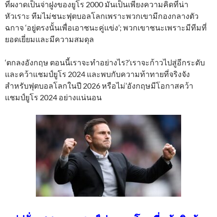
ที่ผงาดเป็นจ่าฝูงของยูโร 2000 มันเป็นเพียงความคิดที่น่า
หัวเราะ ทีมไม่ชนะฟุตบอลโลกเพราะพวกเขามีกองกลางตัว
ฉกาจ ‘อยู่ตรงนั้นเพื่อเอาชนะคู่แข่ง’; พวกเขาชนะเพราะมีทีมที่
ยอดเยี่ยมและมีความสมดุล
‘ตกลงอังกฤษ ตอนนี้เราจะทำอย่างไร?’เราจะก้าวไปสู่อีกระดับ
และคว้าแชมป์ยูโร 2024 และพบกับความท้าทายที่จริงจัง
สำหรับฟุตบอลโลกในปี 2026 หรือไม่’อังกฤษมีโอกาสคว้า
แชมป์ยูโร 2024 อย่างแน่นอน