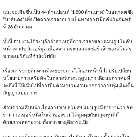
และจะเพิ่มขึ้นเป็น 44 ล้านปอนด์ (1,800 ล้านบาท) ในอนาคต ซึ่ง
“หงส์แดง” เพิ่งเปิดฉากเจรจาอย่างเป็นทางการเมื่อคืนวันจันทร์
ที่ 26 ธันวาคม
ทั้งนี้ รายงานได้ระบุอีกว่าสาเหตุที่การเจรจาของ แมนยูฯ ไม่คืบ
หน้าเท่ากับ ลิเวอร์พูล เนื่องจากตระกูลเกลเซอร์ เจ้าของสโมสร
ชาวอเมริกันที่กำลังโฟกัส
เรื่องการขายทีมตามที่เคยประกาศไว้ก่อนหน้านี้ ได้ปรับเปลี่ยน
นโยบายการเสริมทัพในตลาดนักเตะฤดูหนาว เดือนมกราคมที่
จะถึงนี้ ให้เน้นไปที่การยืมตัวมาร่วมงานมากกว่าการทุ่มเงินเซ็น
สัญญาแบบถาวร
ส่วนความคืบหน้าเรื่องการขายสโมสร แมนยูฯ มีรายงานว่า อัฟ
ราม เกลเซอร์ หนึ่งในเจ้าของร่วมได้พูดคุยกับกลุ่มทุนที่มี
ศักยภาพหลายราย ทั้งจาก ซาอุดีอาระเบีย
และ กาตาร์ ระหว่างการเดินทางไปยังกรุงโดฮาครั้งล่าสุด โดย