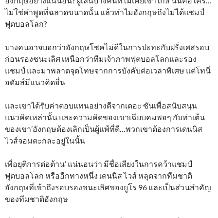
อังกฤษอย่างแน่นอน? ผู้เล่นบางคนที่ไม่เคยเข้าใกล้ นั่นคือใคร…
ไม่ใช่คำพูดที่ฉลาดขนาดนั้น แล้วทำไมอังกฤษถึงไม่ได้แชมป์
ฟุตบอลโลก?
บางคนอาจบอกว่าอังกฤษโชคไม่ดีในการปะทะกับฝรั่งเศสรอบ
ก่อนรองชนะเลิศ เหนือกว่าทีมเจ้าภาพฟุตบอลโลกและรอง
แชมป์ และมาพลาดจุดโทษจากการบังคับต่อเวลาพิเศษ แต่โทนี่
อดัมส์มีแนวคิดอื่น
และเขาได้รับค่าตอบแทนอย่างดีจากเดอะ ซันเพื่อสนับสนุน
แนวคิดเหล่านั้น และความคิดของเขาเฉียบคมพอๆ กับท่าเต้น
ของเขา’อังกฤษต้องเลิกเป็นผู้แพ้ที่ดี…พวกเขาต้องการเดนนิส
ไวส์จอมตะกละอยู่ในนั้น
เพื่อยุติการต่อต้าน’ แน่นอนว่า มีชื่อเสียงในการคว้าแชมป์
ฟุตบอลโลก หรืออีกทางหนึ่ง เดนนิส ไวส์ หลุดจากทีมชาติ
อังกฤษที่เข้าถึงรอบรองชนะเลิศของยูโร 96 และเป็นส่วนสำคัญ
ของทีมชาติอังกฤษ