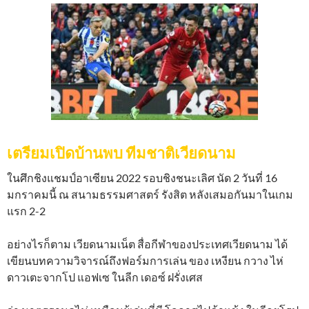
เตรียมเปิดบ้านพบ ทีมชาติเวียดนาม
ในศึกชิงแชมป์อาเซียน 2022 รอบชิงชนะเลิศ นัด 2 วันที่ 16
มกราคมนี้ ณ สนามธรรมศาสตร์ รังสิต หลังเสมอกันมาในเกม
แรก 2-2
อย่างไรก็ตาม เวียดนามเน็ต สื่อกีฬาของประเทศเวียดนาม ได้
เขียนบทความวิจารณ์ถึงฟอร์มการเล่น ของ เหงียน กวาง ไห่
ดาวเตะจากโป แอฟเซ ในลีก เดอซ์ ฝรั่งเศส