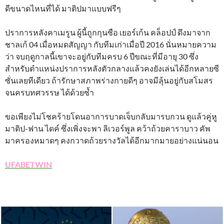
ดีขนาดไหนที่ได้ มาติปมาแบบฟรีๆ
ปราการหลังคาเมรูน ผู้นี้ถูกกุนซือ เยอร์เก้น คล็อปป์ ดึงมาจาก
ชาลเก้ 04 เมื่อหมดสัญญา กับทีมเก่าเมื่อปี 2016 นั่นหมายความ
ว่า จบฤดูกาลนี้เขาจะอยู่กับทีมครบ 6 ปีขณะที่มีอายุ 30 ซึ่ง
สำหรับตำแหน่งปราการหลังตัวกลางแล้วคงยังเล่นได้อีกหลายซี
ซั่นเลยทีเดียว ถ้ารักษาสภาพร่างกายดีๆ อาจมีลุ้นอยู่กับสโมสร
จนครบทศวรรษ ได้ด้วยซ้ำ
ขอเพียงไม่โชคร้ายโดนอาการบาดเจ็บกลับมารบกวน ดูแล้วคู่หู
มาติป-ฟาน ไดค์ ซึ่งเพิ่งจะพา ลิเวอร์พูล คว้าถ้วยคาราบาว คัพ
มาครองหมาดๆ คงกวาดถ้วยรางวัลได้อีกมากมายอย่างแน่นอน
UFABETWIN