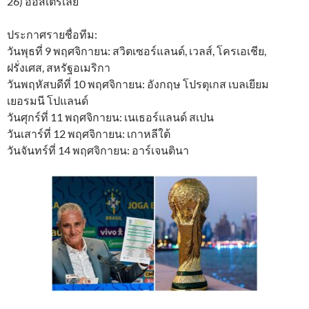
26) ออสเตรเลีย
ประกาศรายชื่อทีม:
วันพุธที่ 9 พฤศจิกายน: สวิตเซอร์แลนด์, เวลส์, โครเอเชีย,
ฝรั่งเศส, สหรัฐอเมริกา
วันพฤหัสบดีที่ 10 พฤศจิกายน: อังกฤษ โปรตุเกส เบลเยียม
เยอรมนี โปแลนด์
วันศุกร์ที่ 11 พฤศจิกายน: เนเธอร์แลนด์ สเปน
วันเสาร์ที่ 12 พฤศจิกายน: เกาหลีใต้
วันจันทร์ที่ 14 พฤศจิกายน: อาร์เจนตินา