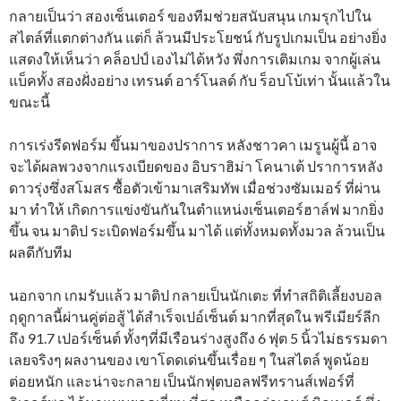
กลายเป็นว่า สองเซ็นเตอร์ ของทีมช่วยสนับสนุน เกมรุกไปใน
สไตล์ที่แตกต่างกัน แต่ก็ ล้วนมีประโยชน์ กับรูปเกมเป็น อย่างยิ่ง
แสดงให้เห็นว่า คล็อปป์ เองไม่ได้หวัง พึ่งการเติมเกม จากผู้เล่น
แบ็คทั้ง สองฝั่งอย่าง เทรนต์ อาร์โนลด์ กับ ร็อบโบ้เท่า นั้นแล้วใน
ขณะนี้
การเร่งรีดฟอร์ม ขึ้นมาของปราการ หลังชาวคา เมรูนผู้นี้ อาจ
จะได้ผลพวงจากแรงเบียดของ อิบราฮิม่า โคนาเต้ ปราการหลัง
ดาวรุ่งซึ่งสโมสร ซื้อตัวเข้ามาเสริมทัพ เมื่อช่วงซัมเมอร์ ที่ผ่าน
มา ทำให้ เกิดการแข่งขันกันในตำแหน่งเซ็นเตอร์ฮาล์ฟ มากยิ่ง
ขึ้น จน มาติป ระเบิดฟอร์มขึ้น มาได้ แต่ทั้งหมดทั้งมวล ล้วนเป็น
ผลดีกับทีม
นอกจาก เกมรับแล้ว มาติป กลายเป็นนักเตะ ที่ทำสถิติเลี้ยงบอล
ฤดูกาลนี้ผ่านคู่ต่อสู้ ได้สำเร็จเปอ์เซ็นต์ มากที่สุดใน พรีเมียร์ลีก
ถึง 91.7 เปอร์เซ็นต์ ทั้งๆที่มีเรือนร่างสูงถึง 6 ฟุต 5 นิ้วไม่ธรรมดา
เลยจริงๆ ผลงานของ เขาโดดเด่นขึ้นเรื่อย ๆ ในสไตล์ พูดน้อย
ต่อยหนัก และน่าจะกลาย เป็นนักฟุตบอลฟรีทรานส์เฟอร์ที่