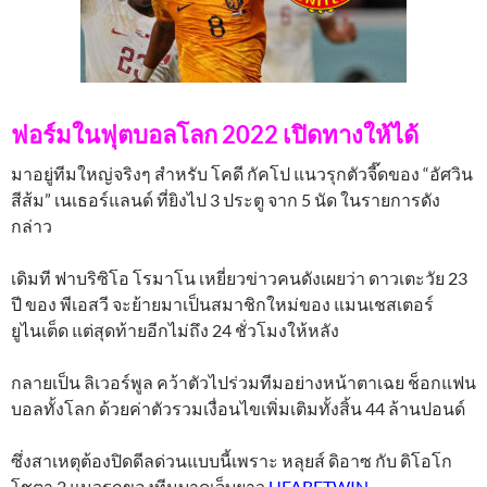
ฟอร์มในฟุตบอลโลก 2022 เปิดทางให้ได้
มาอยู่ทีมใหญ่จริงๆ สำหรับ โคดี กัคโป แนวรุกตัวจี๊ดของ “อัศวิน
สีส้ม” เนเธอร์แลนด์ ที่ยิงไป 3 ประตู จาก 5 นัด ในรายการดัง
กล่าว
เดิมที ฟาบริซิโอ โรมาโน เหยี่ยวข่าวคนดังเผยว่า ดาวเตะวัย 23
ปี ของ พีเอสวี จะย้ายมาเป็นสมาชิกใหม่ของ แมนเชสเตอร์
ยูไนเต็ด แต่สุดท้ายอีกไม่ถึง 24 ชั่วโมงให้หลัง
กลายเป็น ลิเวอร์พูล คว้าตัวไปร่วมทีมอย่างหน้าตาเฉย ช็อกแฟน
บอลทั้งโลก ด้วยค่าตัวรวมเงื่อนไขเพิ่มเติมทั้งสิ้น 44 ล้านปอนด์
ซึ่งสาเหตุต้องปิดดีลด่วนแบบนี้เพราะ หลุยส์ ดิอาซ กับ ดิโอโก
โชตา 2 แนวรุกของทีมบาดเจ็บยาว
UFABETWIN