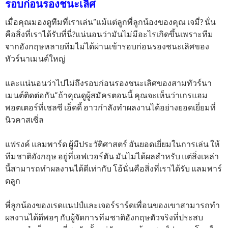
รอบก่อนรองชนะเลิศ
เมื่อคุณมองดูทีมที่เราเล่น”แม้แต่ลูกพี่ลูกน้องของคุณ เจมี่? นั่น
คือสิ่งที่เราได้รับที่นี่?แน่นอนว่ามันไม่มีอะไรเกิดขึ้นเพราะทีม
จากอังกฤษหลายทีมไม่ได้ผ่านเข้ารอบก่อนรองชนะเลิศของ
ทัวร์นาเมนต์ใหญ่
และแน่นอนว่าไปไม่ถึงรอบก่อนรองชนะเลิศของสามทัวร์นา
เมนต์ติดต่อกัน“ถ้าคุณดูผู้สมัครตอนนี้ คุณจะเห็นว่าเกรแฮม
พอตเตอร์ที่เชลซี เอ็ดดี้ ฮาวกำลังทำผลงานได้อย่างยอดเยี่ยมที่
นิวคาสเซิ่ล
แฟรงค์ แลมพาร์ด ผู้มีประวัติศาสตร์ อันยอดเยี่ยมในการเล่น ให้
ทีมชาติอังกฤษ อยู่ที่เอฟเวอร์ตัน มันไม่ได้ผลสำหรับ แต่สิ่งเหล่า
นี้สามารถทำผลงานได้ดีเท่ากับ โอ้นั่นคือสิ่งที่เราได้รับ แลมพาร์
ดลูก
พี่ลูกน้องของเรดแนปป์และเจอร์ราร์ดเพื่อนของเขาสามารถทำ
ผลงานได้ดีพอๆ กับผู้จัดการทีมชาติอังกฤษตัวจริงที่ประสบ