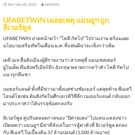
ธันวาคม 28, 2022
ADMINS
UFABETWIN เฉลยเหตุ แมนยูฯ ถูก
ลิเวอร์พูล
UFABETWIN ปาดหน้าคว้า “โคดี กัคโป” ไปร่วมงาน พร้อมเผย
นโยบายเสริมทัพในเดือน ม.ค. ที่แฟนผีน่าจะเซ็งกว่าเดิม
เดลี เมล สื่อดังเมืองผู้ดีรายงานว่า สาเหตุที่ แมนเชสเตอร์
ยูไนเต็ด ทีมดังพรีเมียร์ลีก อังกฤษ พลาดการคว้าตัว โคดี กัคโป
แนวรุกทีมชา
เนเธอร์แลนด์ ทั้งที่มีข่าวมาตั้งแต่ช่วงซัมเมอร์ แต่สุดท้าย พีเอสวี
ไอนด์โฮเฟน ต้นสังกัดในศึกเอเรดิวิซีลีก เนเธอร์แลนด์ กลับออก
มาประกาศว่าได้บรรลุข้อตกลงกับ
ลิเวอร์พูล คู่ปรับตลอดกาลของ “ปิศาจแดง” ไปแทน แหล่งข่าว
เปิดเผยว่า แมนยูฯ มีท่าทีลังเลในการสู้ค่าตัวที่ ลิเวอร์พูล ตกลง
กับ พีเอสวี ในเบื้องต้น 37 ล้านปอนด์ (1,500 ล้านบาท)