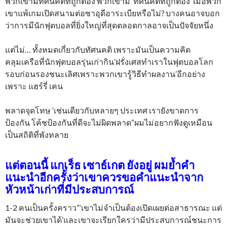
พวกเขามีทัศนคติที่ถูกต้อง’พวกเขามี ‘ทัศนคติที่ถูกต้อง’ เมื่อพวก
เขาแพ้เกมเปิดสนามต่อซาอุดีอาระเบียหรือไม่? บางคนอาจบอก
ว่าการมีนักฟุตบอลที่ยิ่งใหญ่ที่สุดตลอดกาลอาจเป็นปัจจัยหนึ่ง
แต่ไม่… ทั้งหมดเกี่ยวกับทัศนคติ เพราะมันเป็นความคิด
คลุมเครือที่นักฟุตบอลรุ่นเก่ากิน’ฝรั่งเศสทำเราในฟุตบอลโลก
รอบก่อนรองชนะเลิศเพราะพวกเขารู้วิธีทำผลงาน’อีกอย่าง
เพราะ แฮร์รี่ เคน
พลาดจุดโทษ ‘เช่นเดียวกับหลายๆ ประเทศ เรายังขาดการ
ป้องกัน โค้ชป้องกันที่ดีจะไม่ผิดพลาด”ผมไม่อยากฟังดูเหมือน
เป็นสถิติที่พังทลาย
แต่ตอนนี้ แกเร็ธ เซาธ์เกต ยังอยู่ ผมย้ำคำ
แนะนำอีกครั้งว่าเขาควรขอคำแนะนำจาก
หัวหน้าเก่าที่มีประสบการณ์
1-2 คนเป็นครั้งคราว”‘เขาไม่จำเป็นต้องเปิดเผยต่อสาธารณะ แต่
มันจะช่วยเขาได้’และเขาจะเรียกใครว่ามีประสบการณ์ชนะการ