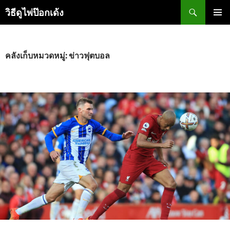
ข้าม
ค้นหา
วิธีดูไพ่ป๊อกเด้ง
ไป
ยัง
เมนูหลัก
เนื้อหา
คลังเก็บหมวดหมู่: ข่าวฟุตบอล