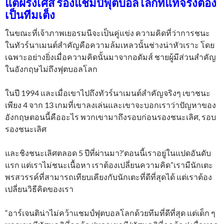
แต่ฝรั่งเศส รองแชมป์ฟุตบอลโลกที่แท้จริงต้อง
เป็นทีมเต็ง
ในขณะที่เจ้าภาพเยอรมนีจะเป็นคู่แข่ง ความคิดที่ว่าการชนะ
ในทัวร์นาเมนต์สำคัญคือความล้มเหลวนั้นช่างน่าหัวเราะ โดย
เฉพาะอย่างยิ่งเมื่อความคิดนั้นมาจากอดัมส์ ชายผู้มีส่วนสำคัญ
ในอังกฤษไม่ถึงฟุตบอลโลก
ในปี 1994 และเมื่อเขาไปถึงทัวร์นาเมนต์สำคัญจริงๆ เขาชนะ
เพียง 4 จาก 13 เกมที่เขาลงเล่นและเขาจะบอกเราว่าปัญหาของ
อังกฤษตอนนี้คืออะไร พวกเขามาถึงรอบก่อนรองชนะเลิศ, รอบ
รองชนะเลิศ
และชิงชนะเลิศตลอด 5 ปีที่ผ่านมา?’ตอนนี้เราอยู่ในแปดอันดับ
แรก แต่เราไม่ชนะเนื้อหา เราต้องเปลี่ยนความคิด”เรามีนักเตะ
พรสวรรค์ที่สามารถเทียบเคียงกับนักเตะที่ดีที่สุดได้ แต่เราต้อง
เปลี่ยนวิธีคิดของเรา
“อาร์เจนติน่าไม่คว้าแชมป์ฟุตบอลโลกด้วยทีมที่ดีที่สุด แต่เด็ก ๆ