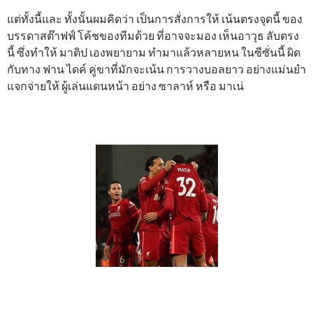
แต่ทั้งนี้และ ทั้งนั้นผมคิดว่า เป็นการสั่งการให้ เน้นตรงจุดนี้ ของ
บรรดาสต๊าฟฟ์ โค้ชของทีมด้วย ที่อาจจะมอง เห็นอาวุธ ลับตรง
นี้ ซึ่งทำให้ มาติป เองพยายาม ทำมาแล้วหลายหน ในซีซั่นนี้ ผิด
กับทาง ฟาน ไดค์ คู่ขาที่มักจะเน้น การวางบอลยาว อย่างแม่นยำ
แจกจ่ายให้ ผู้เล่นแดนหน้า อย่าง ซาลาห์ หรือ มาเน่