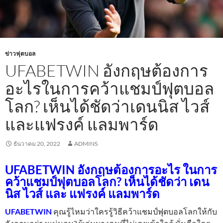
ข่าวฟุตบอล
UFABETWIN อังกฤษต้องการ
อะไรในการคว้าแชมป์ฟุตบอล
โลก? เห็นได้ชัดว่าเดนนิส ไวส์
และแฟรงค์ แลมพาร์ด
ธันวาคม 20, 2022
ADMINS
UFABETWIN
อังกฤษต้องการอะไร ในการ
คว้าแชมป์ฟุตบอลโลก? เห็นได้ชัดว่า เดน
นิส ไวส์ และ แฟรงค์ แลมพาร์ด
UFABETWIN
คุณรู้ไหมว่าใครรู้วิธีคว้าแชมป์ฟุตบอลโลกให้กับ