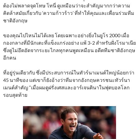
ต้องไม่พลาดจุดโทษ โทนี่ ดูเหมือนว่าจะสำคัญมากกว่าความ
คิดล้าสมัยเกี่ยวกับ ‘ความก้าวร้าว’ ที่ทำให้คุณและเพื่อนร่วมทีม
ชาติอังกฤษ
ของคุณไปไหนไม่ได้เลย โดยเฉพาะอย่างยิ่งในยูโร 2000 เมื่อ
กองกลางที่มีนักเตะที่แข็งแกร่งอย่าง แพ้ 3-2 สำหรับฝั่งโรมาเนีย
ซึ่งดูไม่อึดอัดจากระยะไกลทุกคนพูดเหมือน อดีตทีมชาติอังกฤษ
อีกคน
ที่อยู่รุ่นเดียวกับ ซึ่งมีประสบการณ์ในทัวร์นาเมนต์ใหญ่น้อยกว่า
45 นาทีของ แต่เขาก็ยังอ้างว่าทีมจากอังกฤษควรชนะทัวร์นา
เมนต์สำคัญ “เมื่อผมดูฝรั่งเศสและอาร์เจนตินาในฟุตบอลโลก
รอบสุดท้าย