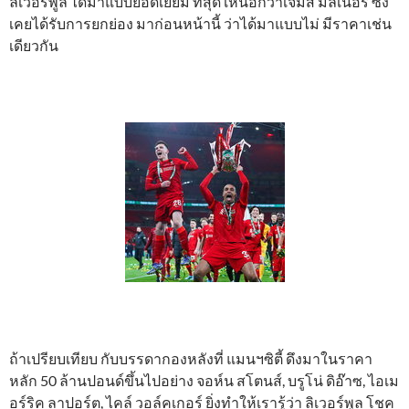
ลิเวอร์พูล ได้มาแบบยอดเยี่ยม ที่สุด เหนือกว่าเจมส์ มิลเนอร์ ซึ่ง
เคยได้รับการยกย่อง มาก่อนหน้านี้ ว่าได้มาแบบไม่ มีราคาเช่น
เดียวกัน
ถ้าเปรียบเทียบ กับบรรดากองหลังที่ แมนฯซิตี้ ดึงมาในราคา
หลัก 50 ล้านปอนด์ขึ้นไปอย่าง จอห์น สโตนส์, บรูโน่ ดิอ๊าซ, ไอเม
อร์ริค ลาปอร์ต, ไคล์ วอล์คเกอร์ ยิ่งทำให้เรารู้ว่า ลิเวอร์พูล โชค