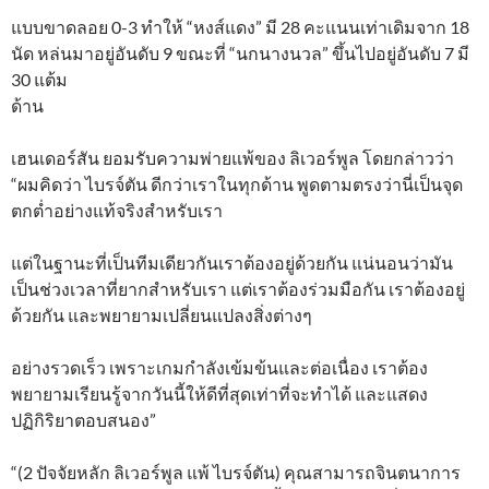
แบบขาดลอย 0-3 ทำให้ “หงส์แดง” มี 28 คะแนนเท่าเดิมจาก 18
นัด หล่นมาอยู่อันดับ 9 ขณะที่ “นกนางนวล” ขึ้นไปอยู่อันดับ 7 มี
30 แต้ม
ด้าน
เฮนเดอร์สัน ยอมรับความพ่ายแพ้ของ ลิเวอร์พูล โดยกล่าวว่า
“ผมคิดว่า ไบรจ์ตัน ดีกว่าเราในทุกด้าน พูดตามตรงว่านี่เป็นจุด
ตกต่ำอย่างแท้จริงสำหรับเรา
แต่ในฐานะที่เป็นทีมเดียวกันเราต้องอยู่ด้วยกัน แน่นอนว่ามัน
เป็นช่วงเวลาที่ยากสำหรับเรา แต่เราต้องร่วมมือกัน เราต้องอยู่
ด้วยกัน และพยายามเปลี่ยนแปลงสิ่งต่างๆ
อย่างรวดเร็ว เพราะเกมกำลังเข้มข้นและต่อเนื่อง เราต้อง
พยายามเรียนรู้จากวันนี้ให้ดีที่สุดเท่าที่จะทำได้ และแสดง
ปฏิกิริยาตอบสนอง”
“(2 ปัจจัยหลัก ลิเวอร์พูล แพ้ ไบรจ์ตัน) คุณสามารถจินตนาการ