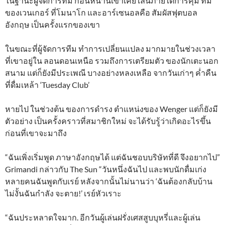
ในฐานะผู้จัดการทีม ก่อนหน้านี้เขาเคย เล่นภายใต้การคุม ทีม
ของเวนเกอร์ ที่โมนาโก และอาร์เซนอลคือ สัมผัสฟุตบอล
อังกฤษ เป็นครั้งแรกของเขา
ในขณะที่ผู้จัดการทีม ทำการเปลี่ยนแปลง มากมายในช่วงเวลา
ที่เขาอยู่ใน ลอนดอนเหนือ รวมถึงการเตรียมตัว ของนักเตะนอก
สนาม แต่ก็ยังมีประเพณี บางอย่างหลงเหลือ จากวันเก่าๆ ค่ำคืน
ที่ดื่มเหล้า ‘Tuesday Club’
หายไป ในช่วงต้น ของการดำรง ตำแหน่งของ Wenger แต่ก็ยังมี
ตัวอย่าง เป็นครั้งคราวที่สมาชิกใหม่ จะได้รับรู้ว่าเกิดอะไรขึ้น
ก่อนที่เขาจะมาถึง
“ฉันเพิ่งเริ่มพูด ภาษาอังกฤษได้ แต่ฉันชอบบริษัทที่ดี จึงอยากไป”
Grimandi กล่าวกับ The Sun “วันหนึ่งฉันไป และพบนักดื่มเก่ง
หลายคนฉันพูดกับเรย์ หลังจากนั้นไม่นานว่า ‘ฉันต้องกลับบ้าน
ไม่งั้นฉันกำลัง จะตาย!’ เรย์หัวเราะ
“ฉันประหลาดใจมาก. อีกวันผู้เล่นฝรั่งเศสสูบบุหรี่และผู้เล่น