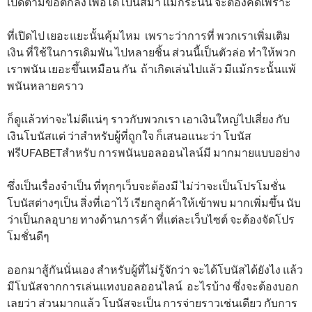
เปิดตามข้อตกลง เพื่อได้โบนัสมา แม้กระนั้น จะต้องคิดเพราะ
ที่เปิดไป เยอะแยะนั้นคุ้มไหม เพราะว่าการที่ พวกเราเพิ่มเติม
เงิน ที่ใช้ในการเดิมพัน ไปหลายชิ้น ส่วนนี้เป็นตัวล่อ ทำให้พวก
เราพนัน เยอะขึ้นเหมือน กัน ถ้าเกิดเล่นไปแล้ว มีแม้กระนั้นแพ้
พนันหลายคราว
ก็ดูแล้วท่าจะไม่ดีแน่ๆ ราวกับพวกเรา เอาเงินใหญ่ไปเสี่ยง กับ
เงินโบนัสแต่ ว่าสำหรับผู้ที่ถูกใจ ก็เสนอแนะว่า โบนัส
ฟรีUFABETสำหรับ การพนันบอลออนไลน์มี มากมายแบบอย่าง
ซึ่งเป็นเรื่องจำเป็น ที่ทุกๆเว็บจะต้องมี ไม่ว่าจะเป็นโปรโมชั่น
โบนัสต่างๆเป็น สิ่งที่เอาไว้ เรียกลูกค้าให้เข้าพบ มากเพิ่มขึ้น นับ
ว่าเป็นกลอุบาย ทางด้านการค้า ที่แต่ละเว็บไซต์ จะต้องจัดโปร
โมชั่นดีๆ
ออกมาสู้กันนั่นเอง สำหรับผู้ที่ไม่รู้จักว่า จะได้โบนัสได้ยังไง แล้ว
มีโบนัสจากการเล่นแทงบอลออนไลน์ อะไรบ้าง ซึ่งจะต้องบอก
เลยว่า ส่วนมากแล้ว โบนัสจะเป็น การจ่ายราวเช่นเดียว กับการ