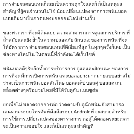
การจ่ายผลตอบแทนก็เลย เป็นความถูกใจและก็ ก็เป็นเหตุผล
สำคัญ ที่ผู้คนจำนวนไม่ใช้ น้อยเปลี่ยนแปลง จากการพนันบอล
แบบเดิมมาเป็นการ แทงบอลออนไลน์ ผ่านเว็บ
ของพวกเรา ที่จะมีต้นแบบ ความสามารถการดูแลการบริการ ที่
ล้ำสมัยและยัง ย้ำในความปลอดภัย ลักษณะของการพนัน ที่จะ
ให้อัตราการ จ่ายผลตอบแทนที่ดีเยี่ยมที่สุด ในทุกๆครั้งก็เลย เป็น
ช่องทางใหม่ใน ในตอนนี้ที่กำลังจะได้เว็บไซต์
พนันบอลดีๆรับอีกทั้งการบริการการ ดูแลและลักษณะ ของการ
การที่จะ มีการเปิดการพนัน แทงบอลอย่างมากมายแบบอย่างไม่
ว่าจะเป็นการพนัน บอลสันโดษ บอลสเต็ป บอลคู่ บอลสด เกม
สล็อตต่างๆหรือมวยไทยที่มีให้รับดูกัน แบบชูต่อ
ยกเพื่อไม่ พลาดจากการต่อ ว่าดตามรับดูนักพนัน ยังสามารถ
เล่นผ่าน ระบบโทรศัพท์มือถือระบบAndroidที่ จะสบายสำหรับ
การใช้การเปลี่ยน แปลงของตารางการ ต่อสู้ได้ตลอดระยะเวลา
จะเป็นความชอบใจ และก็เป็นเหตุผล สำคัญที่