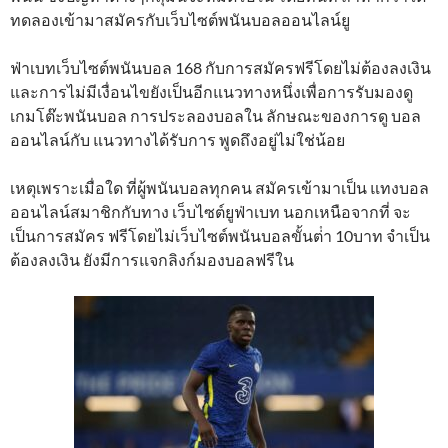
ทดลองเข้ามาสมัครกับเว็บไซต์พนันบอลออนไลน์ยู
ฟ่าเบทเว็บไซต์พนันบอล 168 กับการสมัครฟรีโดยไม่ต้องลงเงิน
และการไม่มีเงื่อนไขยังเป็นอีกแนวทางหนึ่งเพื่อการรับมองดู
เกมโต๊ะพนันบอล การประลองบอลใน ลักษณะของการดู บอล
ออนไลน์กับ แนวทางได้รับการ พูดถึงอยู่ไม่ใช่น้อย
เหตุเพราะเมื่อใด ที่ผู้พนันบอลทุกคน สมัครเข้ามาเป็น แทงบอล
ออนไลน์สมาชิกกับทาง เว็บไซต์ยูฟ่าเบท นอกเหนือจากที่ จะ
เป็นการสมัคร ฟรีโดยไม่เว็บไซต์พนันบอลขั้นต่ํา 10บาท จำเป็น
ต้องลงเงิน ยังมีการแจกลิงก์มองบอลฟรีใน