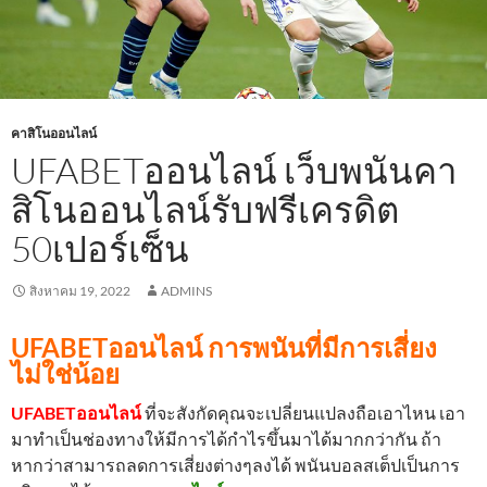
คาสิโนออนไลน์
UFABETออนไลน์ เว็บพนันคา
สิโนออนไลน์รับฟรีเครดิต
50เปอร์เซ็น
สิงหาคม 19, 2022
ADMINS
UFABETออนไลน์ การพนันที่มีการเสี่ยง
ไม่ใช่น้อย
UFABETออนไลน์
ที่จะสังกัดคุณจะเปลี่ยนแปลงถือเอาไหน เอา
มาทำเป็นช่องทางให้มีการได้กำไรขึ้นมาได้มากกว่ากัน ถ้า
หากว่าสามารถลดการเสี่ยงต่างๆลงได้ พนันบอลสเต็ปเป็นการ