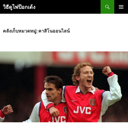
ข้าม
ค้นหา
วิธีดูไพ่ป๊อกเด้ง
ไป
ยัง
เมนูหลัก
เนื้อหา
คลังเก็บหมวดหมู่: คาสิโนออนไลน์