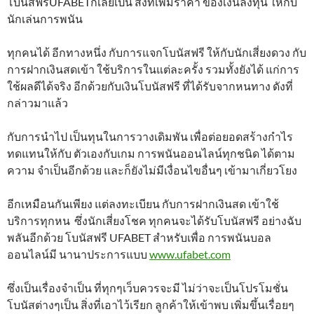
โบนัสฟรีUFABETก็เลยเป็น สิ่งที่เพิ่มราคา ของเงินลงทุน ให้กับ
นักเล่นการพนัน
ทุกคนได้ อีกทางหนึ่ง กับการแจกโบนัสฟรี ให้กับนักเสี่ยงดวง กับ
การฝากเงินสดเข้า ใช้บริการในแต่ละครั้ง รวมทั้งยังได้ แก่การ
ใช้ผลดีได้จริง อีกด้วยกับเงินโบนัสฟรี ที่ได้รับจากหนทาง ดังที่
กล่าวมาแล้ว
กับการนำไป เป็นทุนในการวางเดิมพัน เพื่อต่อยอดสร้างกำไร
ทดแทนให้กับ ตัวเองกับเกม การพนันออนไลน์ทุกชนิด ได้ตาม
ความ จำเป็นอีกด้วย และก็ยังไม่มีเงื่อนไขอื่นๆ เข้ามาเกี่ยวโยง
อีกเหมือนกันเพียง แต่ลงทะเบียน กับการฝากเงินสด เข้าใช้
บริการทุกหน ซึ่งนักเสี่ยงโชค ทุกคนจะได้รับโบนัสฟรี อย่างฉับ
พลันอีกด้วย โบนัสฟรี UFABET สำหรับเพื่อ การพนันบอล
ออนไลน์มี นานาประการแบบ
www.ufabet.com
ซึ่งเป็นเรื่องจำเป็น ที่ทุกๆเว็บควรจะมี ไม่ว่าจะเป็นโปรโมชั่น
โบนัสต่างๆเป็น สิ่งที่เอาไว้เรียก ลูกค้าให้เข้าพบ เพิ่มขึ้นเรื่อยๆ