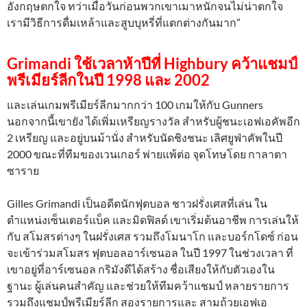
อังกฤษตกใจ ทว่าเมื่อวันก่อนพวกเขาเมาหนักจนไม่น่าตกใจ
เรามีวิธีการดื่มเหล้าและสูบบุหรี่ที่แตกต่างกันมาก”
Grimandi ใช้เวลาห้าปีที่ Highbury คว้าแชมป์
พรีเมียร์ลีกในปี 1998 และ 2002
และเล่นเกมพรีเมียร์ลีกมากกว่า 100 เกมให้กับ Gunners
นอกจากนี้เขายัง ได้เพิ่มเหรียญรางวัล สำหรับผู้ชนะเอฟเอคัพอีก
2 เหรียญ และอยู่บนม้านั่ง สำหรับนัดชิงชนะ เลิศยูฟ่าคัพในปี
2000 ขณะที่ทีมของเวนเกอร์ พ่ายแพ้ต่อ จุดโทษโดย กาลาตา
ซาราย
Gilles Grimandi เป็นอดีตนักฟุตบอล ชาวฝรั่งเศสที่เล่น ใน
ตำแหน่งเซ็นเตอร์แบ็ค และมิดฟิลด์ เขาเริ่มต้นอาชีพ การเล่นให้
กับ สโมสรต่างๆ ในฝรั่งเศส รวมถึงโมนาโก และบอร์กโดซ์ ก่อน
จะเข้าร่วมสโมสร ฟุตบอลอาร์เซนอล ในปี 1997 ในช่วงเวลา ที่
เขาอยู่ที่อาร์เซนอล กริมังดีได้สร้าง ชื่อเสียงให้กับตัวเองใน
ฐานะ ผู้เล่นคนสำคัญ และช่วยให้ทีมคว้าแชมป์ หลายรายการ
รวมถึงแชมป์พรีเมียร์ลีก สองรายการและ สามถ้วยเอฟเอ