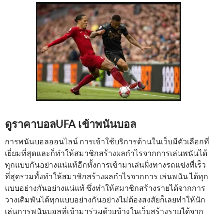
ดูราคาบอลUFA เข้าพนันบอล
การพนันบอลออนไลน์ การเข้าใช้บริการด้านในเว็บมีตัวเลือกที่
เยี่ยมที่สุดและก็ทำให้สมาชิกสร้างผลกำไรจากการเล่นพนันได้
ทุกแบบกันอย่างแน่แท้อีกทั้งการเข้ามาเล่นฝั่งทางรถแข่งที่เร็ว
ที่สุดรวมทั้งทำให้สมาชิกสร้างผลกำไรจากการ เล่นพนัน ได้ทุก
แบบอย่างกันอย่างแน่แท้ ซึ่งทำให้สมาชิกสร้างรายได้จากการ
วางเดิมพันได้ทุกแบบอย่างกันอย่างไม่ต้องสงสัยก็เลยทำให้นัก
เล่นการพนันบอลที่เข้ามาร่วมด้วยข้างในเว็บสร้างรายได้จาก