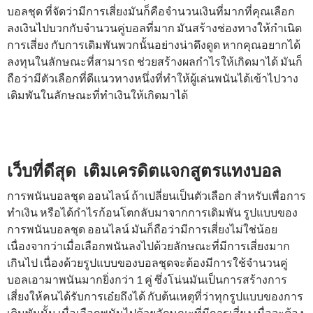
บอลชุด ที่จัดว่ามีการเสี่ยงมันก็คือจำนวนเงินที่มากที่คุณเลือก
ลงเงินไปบวกกับจำนวนคู่บอลที่มาก มันสร้างช่องทางให้กำเนิด
การเสี่ยง กับการเดิมพันพวกนั้นอย่างน่าดึงดูด หากคุณอยากได้
ลงทุนในลักษณะที่สามารถ ช่วยสร้างผลกำไรให้เกิดมาได้ มันก็
ถือว่ามีตัวเลือกที่ดีแนวทางหนึ่งที่ทำให้ผู้เล่นพนันได้เข้าไปวาง
เดิมพันในลักษณะที่ทำเงินให้เกิดมาได้
เว็บที่ดีสุด เติมเครดิตแจกสูตรแทงบอล
การพนันบอลชุด ออนไลน์ ถ้าเปลี่ยนเป็นตัวเลือก สำหรับเพื่อการ
ทำเงิน หรือได้กำไรก้อนโตกลับมาจากการเดิมพัน รูปแบบของ
การพนันบอลชุด ออนไลน์ มันก็ถือว่ามีการเสี่ยงไม่ใช่น้อย
เนื่องจากว่าเมื่อเลือกพนันลงไปด้วยลักษณะที่มีการเสี่ยงมาก
เกินไป เนื่องด้วยรูปแบบของบอลชุดจะต้องมีการใช้จำนวนคู่
บอลเอามาพนันมากยิ่งกว่า 1 คู่ ซึ่งโน่นมันเป็นการสร้างการ
เสี่ยงให้คนได้รับการเอ๋ยถึงได้ กับต้นเหตุที่ว่าทุกรูปแบบของการ
เดิมพันนั้น เมื่อเลือกพนันไปด้วยลักษณะที่มีการเสี่ยง เมื่อจะต้อง