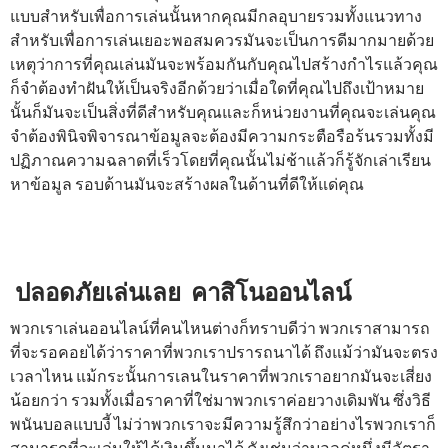
แบบสำหรับเพื่อการเล่นนั้นหากคุณมีกลอุบายรวมทั้งแนวทาง
สำหรับเพื่อการเล่นเยอะพอสมควรมันจะเป็นการดีมากมายด้วย
เหตุว่าการที่คุณเล่นมันจะพร้อมกันกับคุณไปสร้างกำไรแล้วคุณ
ก็จำต้องทำฝันให้เป็นจริงอีกด้วยว่าเมื่อใดที่คุณไปถึงเป้าหมาย
นั้นก็มันจะเป็นสิ่งที่ดีสำหรับคุณและก็หน่วยงานที่คุณจะเล่นคุณ
จำต้องพินิจพิจารณาข้อมูลจะต้องมีความกระตือรือร้นรวมทั้งมี
ปฏิภาณความฉลาดที่เร็วโดยที่คุณนั้นไม่ช้าแล้วก็รู้จักเล่าเรียน
หาข้อมูล รอบด้านมันจะสร้างผลในด้านที่ดีให้แด่คุณ
ปลอดภัยเล่นเลย คาสิโนออนไลน์
พวกเราเล่นออนไลน์ที่คนไหนต่างก็ทราบดีว่า พวกเราสามารถ
ที่จะรอคอยได้ว่าราคาที่พวกเราปรารถนาได้ ถึงแม้ว่ามันจะตรง
เวลาไหน แม้กระนั้นการเลนในราคาที่พวกเราอยากมันจะเสี่ยง
น้อยกว่า รวมทั้งเมื่อราคาที่ใช่มาพวกเราค่อยวางเดิมพัน ซึ่งวิธี
พนันบอลแบบงี้ ไม่ว่าพวกเราจะมีความรู้สึกว่าอย่างไรพวกเราก็
สามารถที่จะเล่นให้ได้เงินขึ้นมาได้ ดังเช่นว่าบอลคู่หนึ่งมีอัตรา