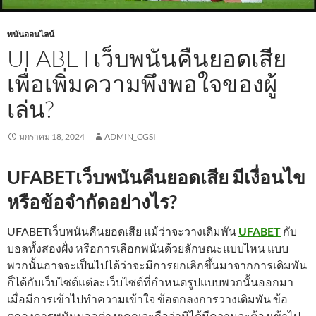
พนันออนไลน์
UFABETเว็บพนันคืนยอดเสีย
เพื่อเพิ่มความพึงพอใจของผู้
เล่น?
มกราคม 18, 2024
ADMIN_CGSI
UFABETเว็บพนันคืนยอดเสีย
มีเงื่อนไข
หรือข้อจำกัดอย่างไร?
UFABETเว็บพนันคืนยอดเสีย แม้ว่าจะวางเดิมพัน
UFABET
กับ
บอลทั้งสองฝั่ง หรือการเลือกพนันด้วยลักษณะแบบไหน แบบ
พวกนั้นอาจจะเป็นไปได้ว่าจะมีการยกเลิกขึ้นมาจากการเดิมพัน
ก็ได้กับเว็บไซต์แต่ละเว็บไซต์ที่กำหนดรูปแบบพวกนั้นออกมา
เมื่อมีการเข้าไปทำความเข้าใจ ข้อตกลงการวางเดิมพัน ข้อ
ตกลงการพนันบอลต่างๆคุณจะถือว่ามิได้มีความจะต้องเข้าไป