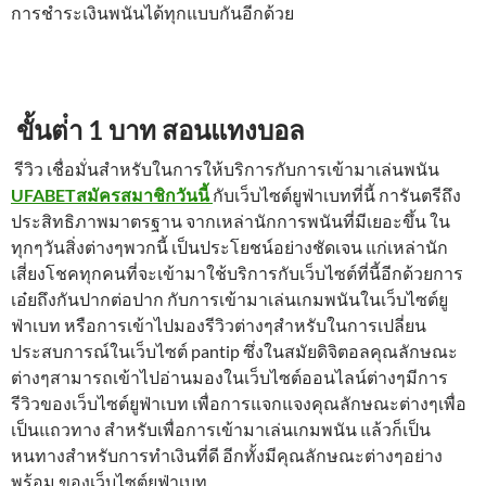
การชำระเงินพนันได้ทุกแบบกันอีกด้วย
ขั้นต่ํา 1 บาท สอนแทงบอล
รีวิว เชื่อมั่นสำหรับในการให้บริการกับการเข้ามาเล่นพนัน
UFABETสมัครสมาชิกวันนี้
กับเว็บไซต์ยูฟ่าเบทที่นี้ การันตรีถึง
ประสิทธิภาพมาตรฐาน จากเหล่านักการพนันที่มีเยอะขึ้น ใน
ทุกๆวันสิ่งต่างๆพวกนี้ เป็นประโยชน์อย่างชัดเจน แก่เหล่านัก
เสี่ยงโชคทุกคนที่จะเข้ามาใช้บริการกับเว็บไซต์ที่นี้อีกด้วยการ
เอ๋ยถึงกันปากต่อปาก กับการเข้ามาเล่นเกมพนันในเว็บไซต์ยู
ฟ่าเบท หรือการเข้าไปมองรีวิวต่างๆสำหรับในการเปลี่ยน
ประสบการณ์ในเว็บไซต์ pantip ซึ่งในสมัยดิจิตอลคุณลักษณะ
ต่างๆสามารถเข้าไปอ่านมองในเว็บไซต์ออนไลน์ต่างๆมีการ
รีวิวของเว็บไซต์ยูฟ่าเบท เพื่อการแจกแจงคุณลักษณะต่างๆเพื่อ
เป็นแถวทาง สำหรับเพื่อการเข้ามาเล่นเกมพนัน แล้วก็เป็น
หนทางสำหรับการทำเงินที่ดี อีกทั้งมีคุณลักษณะต่างๆอย่าง
พร้อม ของเว็บไซต์ยูฟ่าเบท