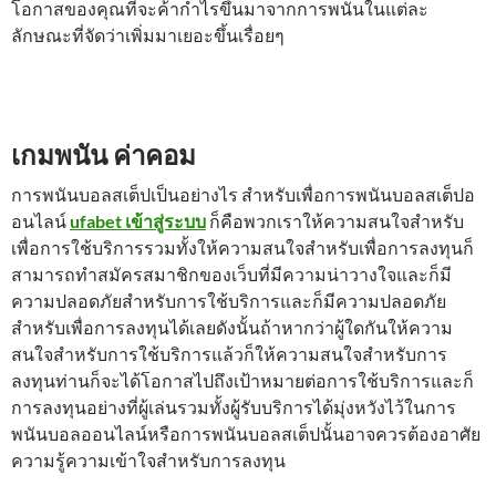
โอกาสของคุณที่จะค้ากำไรขึ้นมาจากการพนันในแต่ละ
ลักษณะที่จัดว่าเพิ่มมาเยอะขึ้นเรื่อยๆ
เกมพนัน ค่าคอม
การพนันบอลสเต็ปเป็นอย่างไร สำหรับเพื่อการพนันบอลสเต็ปอ
อนไลน์
ufabet เข้าสู่ระบบ
ก็คือพวกเราให้ความสนใจสำหรับ
เพื่อการใช้บริการรวมทั้งให้ความสนใจสำหรับเพื่อการลงทุนก็
สามารถทำสมัครสมาชิกของเว็บที่มีความน่าวางใจและก็มี
ความปลอดภัยสำหรับการใช้บริการและก็มีความปลอดภัย
สำหรับเพื่อการลงทุนได้เลยดังนั้นถ้าหากว่าผู้ใดกันให้ความ
สนใจสำหรับการใช้บริการแล้วก็ให้ความสนใจสำหรับการ
ลงทุนท่านก็จะได้โอกาสไปถึงเป้าหมายต่อการใช้บริการและก็
การลงทุนอย่างที่ผู้เล่นรวมทั้งผู้รับบริการได้มุ่งหวังไว้ในการ
พนันบอลออนไลน์หรือการพนันบอลสเต็ปนั้นอาจควรต้องอาศัย
ความรู้ความเข้าใจสำหรับการลงทุน