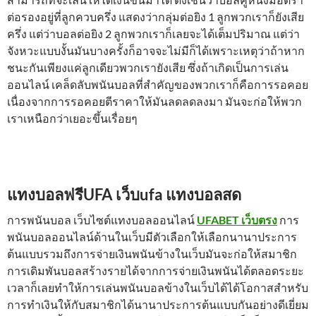
ต่อรองอยู่ที่ลูกควบครึ่ง แสดงว่ากลุ่มต่อยิง 1 ลูกพวกเราก็ยังเสีย
ครึ่ง แต่ว่าบอลต่อยิง 2 ลูกพวกเราก็เลยจะได้เต็มปริมาณ แต่ว่า
จังหวะแบบงั้นมันบางครั้งก็อาจจะไม่มีก็ได้เพราะเหตุว่าถ้าหาก
ชนะกันเพียงแค่ลูกเดียวพวกเรายังเสีย ซึ่งถ้าเกิดเป็นการเล่น
ออนไลน์ เคล็ดลับพนันบอลที่สำคัญของพวกเราก็คือการรอคอย
เนื่องจากการรอคอยตีราคาให้มันลดลดลงมา มันจะก่อให้พวก
เราเหนือกว่าเยอะขึ้นเรื่อยๆ
แทงบอลฟรีUFA เว็บufa แทงบอลสด
การพนันบอล เว็บไซต์แทงบอลออนไลน์
UFABET เว็บตรง
การ
พนันบอลออนไลน์ด้านในเว็บมีตัวเลือกให้เลือกนานาประการ
ต้นแบบรวมถึงการจ่ายเงินพนันข้างในเว็บมันจะก่อให้สมาชิก
การเดิมพันบอลสร้างรายได้จากการจ่ายเงินพนันได้ตลอดระยะ
เวลาก็เลยทำให้การเล่นพนันบอลข้างในเว็บได้ได้โอกาสสำหรับ
การทำเงินให้กับสมาชิกได้นานาประการต้นแบบกันอย่างดีเยี่ยม