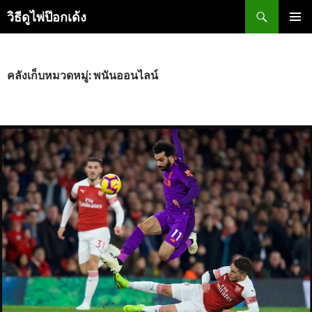
ข้าม
ค้นหา
วิธีดูไพ่ป๊อกเด้ง
ไป
ยัง
เมนูหลัก
เนื้อหา
คลังเก็บหมวดหมู่: พนันออนไลน์