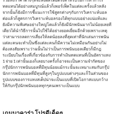
ทดแทนได้อย่างสมบูรณ์แล้วก็เพอร์เฟ็คในแต่ละครั้งแล้วหลัง
จากนั้นก็ยังมีการชี้แนะการใช้สูตรต่างๆกับการวิเคราะห์บอล
ต่อแล้วก็สูตรการวิเคราะห์บอลรองได้ทุกแบบอย่างแน่แท้และ
ยังมีความพิเศษอย่างใหญ่โตแล้วก็ยังมีนักพนันมากไม่น้อยเลยที
เดียวได้นำวิธีการนั้นไปใช้ได้อย่างยอดเยี่ยมอีกด้วยเพราะเหตุ
ว่าสามารถลดการเสี่ยงให้ลดน้อยลงที่สุดเท่าที่นักเล่นการพนัน
แต่ละคนจะทำเป็นซึ่งแต่ละคนก็มีความไม่เหมือนกันอย่างไม่
ต้องสงสัยเพราะว่าฉนั้นไม่ว่าเป็นการพนันบอลเดียวก็มีกฎ
ระเบียบในเรื่องที่เกี่ยวข้องกับการทำเงินทดแทนที่เป็นอัตราแทง
1 จ่าย 1 เท่านั้นเองก็เลยบางครั้งก็อาจจะเป็นความจำกัดของ
กรุ๊ปนักการพนันบอลที่มีทุนน้อยแม้กระนั้นจะเหมาะสมกับกรุ๊ป
นักการพนันบอลที่มีทุนที่สูงๆในรูปแบบต่างๆและก็ในส่วนของ
รูปแบบของการแทงสเต็ปน่าจะเป็นแบบที่เปิดโอกาสแบบกว้าง
ให้กับกรุ๊ปนักพนันบอลทุกๆคนเพราะเป็นแบบ
เกมบาคาร่า โปรดีเด็ดๆ