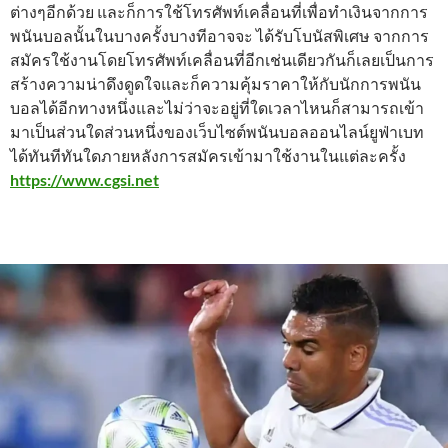
ต่างๆอีกด้วย และก็การใช้โทรศัพท์เคลื่อนที่เพื่อทำเงินจากการ
พนันบอลนั้นในบางครั้งบางทีอาจจะ ได้รับโบนัสพิเศษ จากการ
สมัครใช้งานโดยโทรศัพท์เคลื่อนที่อีกเช่นเดียวกันก็เลยเป็นการ
สร้างความน่าดึงดูดใจและก็ความคุ้มราคาให้กับนักการพนัน
บอลได้อีกทางหนึ่งและไม่ว่าจะอยู่ที่ใดเวลาไหนก็สามารถเข้า
มาเป็นส่วนใดส่วนหนึ่งของเว็บไซต์พนันบอลออนไลน์ยูฟ่าเบท
ได้ทันทีทันใดภายหลังการสมัครเข้ามาใช้งานในแต่ละครั้ง
https://www.cgsi.net