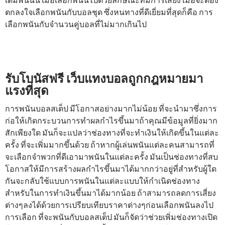
ตกลงใจเลือกพนันกับบอลชุด ซึ่งหนทางที่ดีเยี่ยมที่สุดก็คือ การ
เลือกพนันกับจำนวนคู่บอลที่ไม่มากเกินไป
รับโบนัสฟรี เว็บแทงบอลถูกกฎหมายมา
แรงที่สุด
การพนันบอลสเต็ป มีโอกาสอย่างมากไม่น้อย ที่จะนำมาซึ่งการ
ก่อให้เกิดกระบวนการทำผลกำไรขึ้นมาถ้าคุณมีข้อมูลที่ยิ่งมาก
สักเพียงใด มันก็จะแปลว่าช่องทางที่จะทำเงินให้เกิดขึ้นในแต่ละ
ครั้ง ที่จะเพิ่มมากขึ้นด้วย​ ถ้าหากผู้เล่นพนันแต่ละคนสามารถที่
จะเลือกจำพวกที่ดีเอามาพนันในแต่ละครั้ง มันเป็นช่องทางที่สบ
โอกาสให้มีการสร้างผลกำไรขึ้นมาได้มากกว่าอยู่ที่สำหรับผู้ใด
กันจะกลับใช้แบบการพนันในแต่ละแบบให้กำเนิดช่องทาง
สำหรับในการทำเงินขึ้นมาได้มากน้อย​ ถ้าสามารถลดการเสี่ยง
ต่างๆลงได้ด้วยการเปรียบเทียบราคาต่างๆก่อนเลือกพนันลงไป
การเลือก ที่จะพนันกับบอลสเต็ป มันก็จัดว่าช่วยเพิ่มช่องทางเปิด