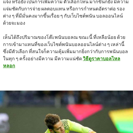
แจ้ง หรือยัง เป็นการเพิ่มความ ตัวเลือกไหน มากขึ้นก็ยัง
มีความ
แจ่มชัดกับการจ่าย ผลตอบแทน หรือการกำหนดอัตราต่อ รอง
ต่าง ๆ ที่มีมั่นคงมากขึ้นเรื่อย ๆ กับเว็บไซต์พนัน บอลออนไลน์
ด้วยจะมอง
เห็นได้ถึงปริมาณของโต๊ะพนันบอลณ ขณะนี้ ที่เหลือน้อย ด้วย
การเข้ามาแทนที่ของเว็บไซต์พนันบอลออนไลน์ต่าง ๆ เหล่านี้
ซึ่งมีตัวเลือก ที่สนใจก็ความคุ้มเพิ่มมากยิ่งกว่ากับการพนันบอล
ในทุก ๆ ครั้งอย่างมีความ มีความแน่ชัด
วิธีดูราคาบอลไหล
หลอก