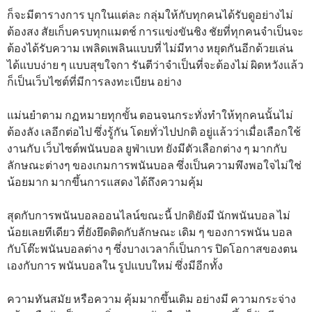
ก็จะมีตารางการ บุกในแต่ละ กลุ่มให้กับทุกคนได้รับดูอย่างไม่
ต้องสง สัยเก็บครบทุกแมตช์ การแข่งขันชิง ชัยที่ทุกคนจำเป็นจะ
ต้องได้รับความ เพลิดเพลินแบบที่ ไม่มีทาง หยุดกันอีกด้วยเล่น
ได้แบบง่าย ๆ แบบสุขใจกา รันตีว่าจำเป็นที่จะต้องไม่ ผิดหวังแล้ว
ก็เป็นเว็บไซต์ที่มีการลงทะเบียน อย่าง
แม่นยำตาม กฏหมายทุกขั้น ตอนจนกระทั่งทำให้ทุกคนนั้นไม่
ต้องลัง เลอีกต่อไป ซึ่งรู้กัน โดยทั่วไปปกติ อยู่แล้วว่าเมื่อเลือกใช้
งานกับ เว็บไซต์พนันบอล ยูฟ่าเบท ยังมีตัวเลือกต่าง ๆ มากกับ
ลักษณะต่างๆ ของเกมการพนันบอล ซึ่งเป็นความพึงพอใจไม่ใช่
น้อยมาก มากขึ้นการแสดง ได้ถึงความคุ้ม
สุดกับการพนันบอลออนไลน์ขณะนี้ ปกติยังมี นักพนันบอล ไม่
น้อยเลยทีเดียว ที่ยังยึดติดกับลักษณะ เดิม ๆ ของการพนัน บอล
กับโต๊ะพนันบอลต่าง ๆ ซึ่งบางเวลาก็เป็นการ ปิดโอกาสของตน
เองกับการ พนันบอลใน รูปแบบใหม่ ซึ่งมีอีกทั้ง
ความทันสมัย หรือความ คุ้มมากขึ้นเดิม อย่างมี ความกระจ่าง