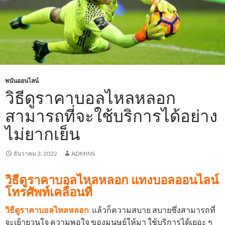
พนันออนไลน์
วิธีดูราคาบอลไหลหลอก
สามารถที่จะใช้บริการได้อย่าง
ไม่ยากเย็น
ธันวาคม 3, 2022
ADMINS
วิธีดูราคาบอลไหลหลอก แทง​บอล​ออนไลน์​
โทรศัพท์เคลื่อนที่​
วิธีดูราคาบอลไหลหลอก
แล้วก็ความสบาย สบายซึ่งสามารถที่
จะเย้ายวนใจ ความพอใจ ของมนุษย์ให้มา ใช้บริการได้เยอะ ๆ