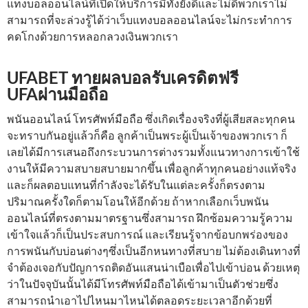
แทงบอลออนไลน์ที่เปิดให้บริการมีทั้งยังดีและไม่ดีพวกเราไม่
สามารถที่จะล่วงรู้ได้ว่าเว็บแทงบอลออนไลน์จะไม่กระทำการ
คดโกงด้วยการหลอกลวงเงินพวกเรา
UFABET ทายผลบอลรับเครดิตฟรี
UFAผ่านมือถือ
พนันออนไลน์ โทรศัพท์มือถือ ซึ่งเกิดเรื่องจริงที่ผู้เสียสละทุกคน
จะทราบกันอยู่แล้วก็คือ ลูกค้าเป็นพระผู้เป็นเจ้าของพวกเรา ก็
เลยได้มีการเสนอถึงกระบวนการต่างรวมทั้งแนวทางการเข้าใช้
งานให้มีความสบายสบายมากขึ้น เพื่อลูกค้าทุกคนอย่างแท้จริง
และก็ผลตอบแทนที่กำลังจะได้รับในแต่ละครั้งก็ตรงตาม
ปริมาณครั้งใดก็ตามโอนให้อีกด้วย ถ้าหากเลือกเว็บพนัน
ออนไลน์ที่ตรงตามมาตรฐานซึ่งสามารถ ฝึกซ้อมความรู้ความ
เข้าใจแล้วก็เป็นประสบการณ์ และเรียนรู้จากข้อบกพร่องของ
การพนันกับบ่อนต่างๆซึ่งเป็นอีกหนทางที่สบาย ไม่ต้องเดินทางที่
จำต้องเจอกับปัญการถติดอันแสนน่าเบือเพื่อไปเข้าบ่อน ด้วยเหตุ
ว่าในปัจจุบันนั้นได้มีโทรศัพท์มือถือได้เข้ามาเป็นตัวช่วยซึ่ง
สามารถนำเอาไปไหนมาไหนได้ตลอดระยะเวลาอีกด้วยที่