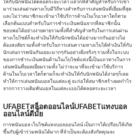
ให้กับนักพนันได้ตลอดระยะเวลา แล้วก็ที่สำคัญสำหรับการเข้า
มาร่วมเล่นผ่านทางเว็บมีวิถีทางสำหรับการเล่นพนันที่เยี่ยมที่สุด
และไม่ว่าสมาชิกจะเข้ามาใช้บริการด้านในเว็บเวลาใดก็ตาม
เลือกต้นแบบสำหรับในการชำระเงินพนันจากที่สมาชิกนั้น
ชอบพอได้อย่างง่ายดายรวมทั้งที่สำคัญสำหรับในการเล่นผ่าน
ทางเว็บไซต์ก็จะทำเงินให้กับนักพนันได้อย่างมากกันอย่างไม่
ต้องสงสัยรวมทั้งสำหรับในการเล่นความทางเว็บได้ทำเงินให้กับ
นักเล่นการพนันกันเยอะมากๆกันอย่างยิ่งจริงๆ รวมทั้งในระบบ
ของการชำระเงินพนันด้านในเว็บไซต์แห่งนี้เป็นแถวทางในการ
เล่นพนันที่ยอดเยี่ยมรวมทั้ง ไม่ว่าจะมาที่จะเข้ามาใช้บริการ
ด้านในเว็บเวลาใดก็ตามก็จะทำเงินให้กับนักพนันได้ง่ายๆก็เลย
ทำให้การเล่นพนันบอลในแต่ละคู่ จะก่อให้สมาชิกสร้างผลกำไร
จากการวางเดิมพันบอลในแต่ละแบบได้ตลอดระยะเวลา
UFABETสล็อตออนไลน์UFABETแทงบอล
ออนไลน์ดีมั้ย
การพนันบอล เว็บไซต์แทงบอลออนไลน์ เป็นการได้เปรียบให้เกิด
ขึ้นกับผู้เข้าร่วมพนันได้มาก ที่จำเป็นจะต้องสังกัดคุณจะ