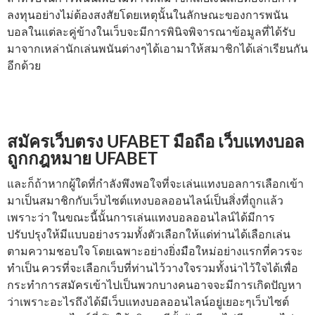
ลงทุนอย่างไม่ต้องสงสัยโดยเหตุนั้นในลักษณะของการพนัน
บอลในแต่ละคู่ข้างในเว็บจะมีการพินิจพิจารณาข้อมูลที่ได้รับ
มาจากเหล่านักเล่นพนันต่างๆได้เอามาให้สมาชิกได้เล่าเรียนกัน
อีกด้วย
สมัครเว็บตรง UFABET มือถือ เว็บแทงบอล
ถูกกฎหมาย UFABET
และก็ถ้าหากผู้ใดที่กำลังพึงพอใจที่จะเล่นแทงบอลการเลือกเข้า
มาเป็นสมาชิกกับเว็บไซต์แทงบอลออนไลน์เป็นสิ่งที่ถูกแล้ว
เพราะว่า ในขณะนี้นั้นการเล่นแทงบอลออนไลน์ได้มีการ
ปรับปรุงให้มีแบบอย่างรวมทั้งตัวเลือกให้แด่ท่านได้เลือกเล่น
ตามความชอบใจ โดยเฉพาะอย่างยิ่งมือใหม่อย่างแรกที่ควรจะ
ทำเป็น ควรที่จะเลือกเว็บที่ท่านไว้วางใจรวมทั้งน่าไว้ใจได้เพื่อ
กระทำการสมัครเข้าไปเป็นพวกบางคนอาจจะมีการเกิดปัญหา
ว่าเพราะอะไรถึงได้มีเว็บแทงบอลออนไลน์อยู่เยอะๆเว็บไซต์