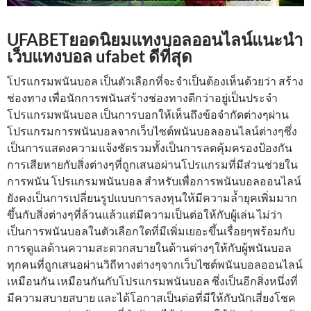
UFABETยอดนิยมแทงบอลออนไลน์แนะนำ
เว็บแทงบอล ufabet ดีที่สุด
โปรแกรมพนันบอล เป็นตัวเลือกที่จะจำเป็นต้องเห็นด้วยว่า สร้าง
ช่องทาง เพื่อนักการพนันสร้างช่องทางดีกว่าอยู่เป็นประจำ
โปรแกรมพนันบอล เป็นการบอกให้เห็นถึงข้อจำกัดต่างๆผ่าน
โปรแกรมการพนันบอลจากเว็บไซต์พนันบอลออนไลน์ต่างๆซึ่ง
เป็นการแสดงความแจ้งชัดรวมทั้งเป็นการลดคุ้มครองป้องกัน
การเสียหายกับสิ่งต่างๆที่ถูกเสนอผ่านโปรแกรมที่มีส่วนช่วยใน
การพนัน โปรแกรมพนันบอล สำหรับเพื่อการพนันบอลออนไลน์
ยังคงเป็นการเปลี่ยนรูปแบบการลงทุนให้มีความล้ำยุคเพิ่มมาก
ขึ้นกับสิ่งต่างๆที่ล้วนแล้วแต่มีความเป็นต่อให้กับผู้เล่น ไม่ว่า
เป็นการพนันบอลในตัวเลือกใดที่มีเพิ่มเยอะขึ้นเรื่อยๆพร้อมกับ
การดูแลด้านความสะดวกสบายในด้านต่างๆให้กับผู้พนันบอล
ทุกคนที่ถูกเสนอผ่านวิถีทางต่างๆจากเว็บไซต์พนันบอลออนไลน์
เหมือนกัน เหมือนกันกับโปรแกรมพนันบอล ซึ่งเป็นอีกสิ่งหนึ่งที่
มีความสบายสบาย และได้โอกาสเป็นต่อที่มีให้กับนักเสี่ยงโชค