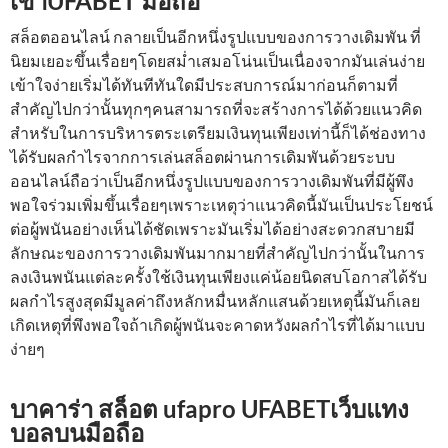
เข้าUFABET มือถือ
สล็อตออนไลน์ กลายเป็นอีกหนึ่งรูปแบบของการวางเดิมพัน ที่
นิยมเยอะขึ้นเรื่อยๆโดยสม่ำเสมอโน่นเป็นเนื่องจากมันเล่นง่าย
เข้าใจง่ายเริ่มได้ทันทีทันใดมีประสบการณ์มาก่อนก็ตามที่
สำคัญไปกว่านั้นทุกๆคนสามารถที่จะสร้างการได้ด้วยแนวคิด
สำหรับในการบริหารตระเตรียมเงินทุนเพียงเท่านี้ก็ได้ช่องทาง
ได้รับผลกำไรจากการเล่นสล็อตผ่านการเดิมพันด้วยระบบ
ออนไลน์ถือว่าเป็นอีกหนึ่งรูปแบบของการวางเดิมพันที่มีผู้พึง
พอใจร่วมเพิ่มขึ้นเรื่อยๆเพราะเหตุว่าแนวคิดนี้มันเป็นประโยชน์
ต่อผู้พนันอย่างเห็นได้ชัดเพราะมันเริ่มได้อย่างสะดวกสบายมี
ลักษณะของการวางเดิมพันมากมายที่สำคัญไปกว่านั้นในการ
ลงเงินพนันแต่ละครั้งใช้เงินทุนเพียงแค่น้อยนิดสบโอกาสได้รับ
ผลกำไรสูงสุดมีมูลค่าถึงหลักหมื่นหลักแสนด้วยเหตุนี้มันก็เลย
เกิดเหตุที่พึงพอใจถ้าเกิดผู้พนันจะคาดหวังผลกำไรที่ได้มาแบบ
ง่ายๆ
บาคาร่า สล็อต ufapro UFABETเว็บแทง
บอลบนมือถือ