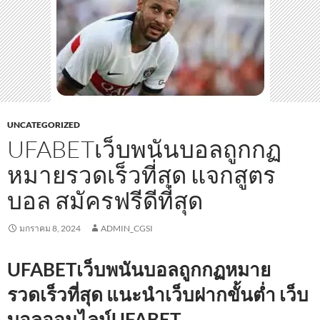
UNCATEGORIZED
UFABETเว็บพนันบอลถูกกฏ
หมายรวดเร็วที่สุด แจกสูตร
บอล สมัครฟรีดีที่สุด
มกราคม 8, 2024
ADMIN_CGSI
UFABETเว็บพนันบอลถูกกฏหมาย
รวดเร็วที่สุด
แนะนำเว็บฝากขั้นต่ำ เว็บ
บอลออนไลน์UFABET