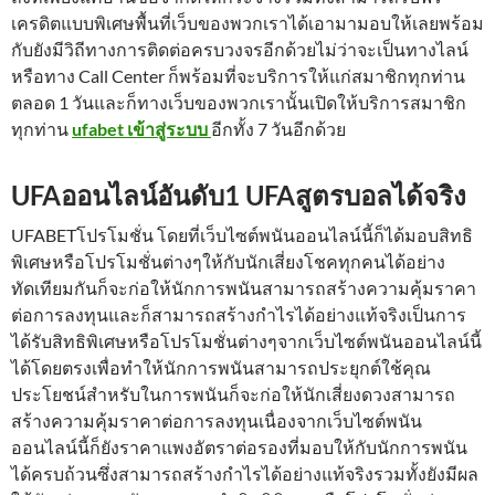
เครดิตแบบพิเศษพื้นที่เว็บของพวกเราได้เอามามอบให้เลยพร้อม
กับยังมีวิถีทางการติดต่อครบวงจรอีกด้วยไม่ว่าจะเป็นทางไลน์
หรือทาง Call Center ก็พร้อมที่จะบริการให้แก่สมาชิกทุกท่าน
ตลอด 1 วันและก็ทางเว็บของพวกเรานั้นเปิดให้บริการสมาชิก
ทุกท่าน
ufabet เข้าสู่ระบบ
อีกทั้ง 7 วันอีกด้วย
UFAออนไลน์อันดับ1 UFAสูตรบอลได้จริง
UFABETโปรโมชั่น โดยที่เว็บไซต์พนันออนไลน์นี้ก็ได้มอบสิทธิ
พิเศษหรือโปรโมชั่นต่างๆให้กับนักเสี่ยงโชคทุกคนได้อย่าง
ทัดเทียมกันก็จะก่อให้นักการพนันสามารถสร้างความคุ้มราคา
ต่อการลงทุนและก็สามารถสร้างกำไรได้อย่างแท้จริงเป็นการ
ได้รับสิทธิพิเศษหรือโปรโมชั่นต่างๆจากเว็บไซต์พนันออนไลน์นี้
ได้โดยตรงเพื่อทำให้นักการพนันสามารถประยุกต์ใช้คุณ
ประโยชน์สำหรับในการพนันก็จะก่อให้นักเสี่ยงดวงสามารถ
สร้างความคุ้มราคาต่อการลงทุนเนื่องจากเว็บไซต์พนัน
ออนไลน์นี้ก็ยังราคาแพงอัตราต่อรองที่มอบให้กับนักการพนัน
ได้ครบถ้วนซึ่งสามารถสร้างกำไรได้อย่างแท้จริงรวมทั้งยังมีผล