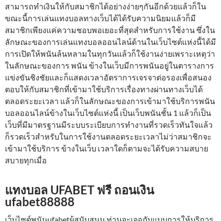
สามารถทำเงินให้กับสมาชิกได้อย่างง่ายๆกันอีกด้วยแล้วก็ใน
ขณะนี้การเล่นแทงบอลทางเว็บได้ได้รับความนิยมแล้วก็มี
สมาชิกเพียงแค่ความชอบพอเยอะที่สุดสำหรับการใช้งาน ซึ่งใน
ลักษณะของการเล่นแทงบอลออนไลน์ด้านในเว็บไซต์แห่งนี้ได้มี
การเปิดให้พนันล้นหลามในทุกวันแล้วก็ใช้งานง่ายเพราะเหตุว่า
ในลักษณะของการ พนัน ข้างในเว็บมีการพนันอยู่ในตารางการ
แข่งขันชิงชัยและก็แสดงเวลาอัตราการเจรจาต่อรองเพื่อสนอง
ตอบให้กับสมาชิกที่เข้ามาใช้บริการเรื่องทางผ่านทางเว็บได้
ตลอดระยะเวลา แล้วก็ในลักษณะของการเข้ามาใช้บริการพนัน
บอลออนไลน์ข้างในเว็บไซต์แห่งนี้ เป็นเว็บพนันชั้น 1 แล้วก็เป็น
เว็บที่มีมาตรฐานมีระบบระเบียบการทำงานที่รวดเร็วทันใจแล้ว
ก็รวดเร็วสำหรับในการใช้งานตลอดระยะเวลาไม่ว่าสมาชิกจะ
เข้ามาใช้บริการ ข้างในเว็บ เวลาใดก็ตามจะได้รับความสบาย
สบายทุกเมื่อ
แทงบอล UFABET ฟรี ถอนเงิน
ufabet88888
เว็บไซต์พนันufabetผู้สนับสนุน ท่านจะเจอกับแบบการให้บริการ