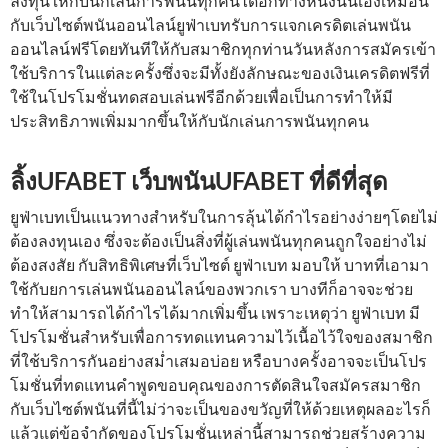
ลงทุนให้กับนักเล่นการพนันทุกคนได้อีกทางหนึ่งนั่นเองเหมือน
กับเว็บไซต์พนันออนไลน์ยูฟ่าเบทรับการแจกเครดิตเล่นพนัน
ออนไลน์ฟรีโดยทันทีให้กับสมาชิกทุกท่านวันหลังการสมัครเข้า
ใช้บริการในแต่ละครั้งซึ่งจะมีทั้งยังลักษณะของเงินเครดิตฟรีที่
ใช้ในโปรโมชั่นทดสอบเล่นฟรีอีกด้วยเพื่อเป็นการทำให้มี
ประสิทธิภาพเพิ่มมากขึ้นให้กับนักเล่นการพนันทุกคน
ลิ้งUFABET เว็บพนันUFABET ที่ดีที่สุด
ยูฟ่าเบทเป็นแนวทางสำหรับในการลุ้นได้กำไรอย่างง่ายๆโดยไม่
ต้องลงทุนเอง ซึ่งจะต้องเป็นสิ่งที่ผู้เล่นพนันทุกคนถูกใจอย่างไม่
ต้องสงสัย กับสิทธิพิเศษที่เว็บไซต์ ยูฟ่าเบท มอบให้ บาทที่เอามา
ใช้กับยการเล่นพนันออนไลน์ของพวกเรา บางทีก็อาจจะช่วย
ทำให้สามารถได้กำไรได้มากเพิ่มขึ้น เพราะเหตุว่า ยูฟ่าเบท มี
โปรโมชั่นสำหรับเพื่อการทดแทนความไว้เนื้อไว้ใจของสมาชิก
ที่ใช้บริการกันอย่างสม่ำเสมอบ่อย หรือบางครั้งอาจจะเป็นโปร
โมชั่นที่ทดแทนคำพูดขอบคุณของการตัดสินใจสมัครสมาชิก
กับเว็บไซต์พนันที่นี้ไม่ว่าจะเป็นของขวัญที่ให้ด้วยเหตุผลอะไรก็
แล้วแต่ข้อจำกัดของโปรโมชั่นเหล่านี้สามารถช่วยสร้างความ