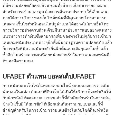
ที่มีความปลอดภัยครบถ้วน รวมทั้งมีทางเลือกต่างๆอย่างมาก
สำหรับการเข้ามาลงทุน ด้วยการมีนานาประการให้เลือกเล่น
ภายใต้การบริการของเว็บไซต์พนันที่มีคุณภาพ โดยสามารถ
เล่นผ่านเว็บไซต์พนันออนไลน์ยูฟ่าเบท ได้อย่างไม่ยากเย็นโดย
การบริการอย่างครบถ้วน ด้วยมีนานาประการแบบอย่างหนทาง
แนวทางการทำเงินซึ่งสามารถเพิ่มช่องทางใหม่ๆกับการเข้ามา
เล่นเกมพนันประเภทต่างๆอีกทั้งมีมาตรฐานความปลอดภัย แล้ว
ก็การคลังที่มีความมั่นคงยั่งยืนฉีกต้นแบบเดิมๆและไม่ซ้ำแล้ว
ซ้ำอีก ไม่สร้างความเหนื่อยหน่ายสำหรับในการเล่นเกมพนันที่
ตัวเองมีความชอบ
UFABET ตัวแทน บอลสเต็ปUFABET
การพนันบอล เว็บไซต์แทงบอลออนไลน์ ระบบของการวางเดิม
พันบอลในแต่ละต้นแบบที่ดิน เว็บ ได้เปิดให้บริการก็จะทำเงินให้
กับนักพนันได้ตลอดระยะเวลาแล้วก็ที่สำคัญสำหรับในการเล่น
ข้างในเว็บมีให้สมาชิกได้เลือกเล่นกันมากมายแบบและก็ที่
สำคัญสำหรับในการเข้ามาร่วมเล่นข้างในเว็บไซต์ก็จะทำเงิน