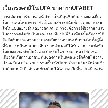
เว็บตรงคาสิโน UFA บาคาร่าUFABET
การเล่นบาคาร่าออนไลน์ น่าจะเป็นที่คุ้นชินกันอย่างยอดเยี่ยม
ในการเล่นไพ่บาคาร่า ซึ่งเป็นเกมส์การพนันที่ต่างจากการเล่น
ไพ่ในแบบอย่างอื่นๆอย่างชัดเจน ไม่ว่าจะคือการใช้เวลาสำหรับ
ในการวางเดิมพัน ในแต่ละรอบเพียงไม่กี่วินาทีแค่นั้นกับการได้
สัมผัสกับความมากมายหลายกับการเอาชนะกันของไพ่ทั้งคู่ฝั่ง
ที่นักการพนันทุกคนจะมีบทบาทถ่ายผลที่ได้รับจากการแข่งขัน
ในแต่ละเกม ซึ่งเป็นจังหวะสำหรับในการออกหน้าไพ่ที่เช่น
เดียวกัน กับการเอาชนะกันของด้านในแต่ละฝั่งอีกด้วย ไม่ว่าจะ
เป็น 4 กับ 4 หรือ 5 กับ 5 รวมทั้งหน้าไพ่กับจำนวนอื่นๆอีกด้วย ซึ่ง
ในต้นแบบดังที่กล่าวมาข้างต้นก็ได้โอกาสเกิดขึ้นได้เหมือนกัน