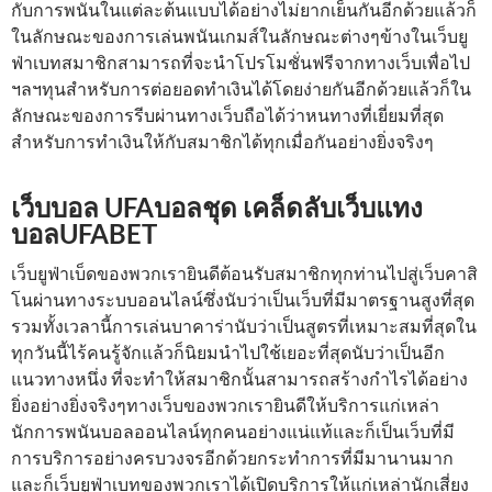
กับการพนันในแต่ละต้นแบบได้อย่างไม่ยากเย็นกันอีกด้วยแล้วก็
ในลักษณะของการเล่นพนันเกมส์ในลักษณะต่างๆข้างในเว็บยู
ฟ่าเบทสมาชิกสามารถที่จะนำโปรโมชั่นฟรีจากทางเว็บเพื่อไป
ฯลฯทุนสำหรับการต่อยอดทำเงินได้โดยง่ายกันอีกด้วยแล้วก็ใน
ลักษณะของการรีบผ่านทางเว็บถือได้ว่าหนทางที่เยี่ยมที่สุด
สำหรับการทำเงินให้กับสมาชิกได้ทุกเมื่อกันอย่างยิ่งจริงๆ
เว็บบอล UFAบอลชุด เคล็ดลับเว็บแทง
บอลUFABET
เว็บยูฟ่าเบ็ดของพวกเรายินดีต้อนรับสมาชิกทุกท่านไปสู่เว็บคาสิ
โนผ่านทางระบบออนไลน์ซึ่งนับว่าเป็นเว็บที่มีมาตรฐานสูงที่สุด
รวมทั้งเวลานี้การเล่นบาคาร่านับว่าเป็นสูตรที่เหมาะสมที่สุดใน
ทุกวันนี้ไร้คนรู้จักแล้วก็นิยมนำไปใช้เยอะที่สุดนับว่าเป็นอีก
แนวทางหนึ่ง ที่จะทำให้สมาชิกนั้นสามารถสร้างกำไรได้อย่าง
ยิ่งอย่างยิ่งจริงๆทางเว็บของพวกเรายินดีให้บริการแก่เหล่า
นักการพนันบอลออนไลน์ทุกคนอย่างแน่แท้และก็เป็นเว็บที่มี
การบริการอย่างครบวงจรอีกด้วยกระทำการที่มีมานานมาก
และก็เว็บยูฟ่าเบทของพวกเราได้เปิดบริการให้แก่เหล่านักเสี่ยง