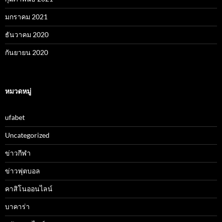
มกราคม 2021
ธันวาคม 2020
กันยายน 2020
หมวดหมู่
ufabet
Uncategorized
ข่าวกีฬา
ข่าวฟุตบอล
คาสิโนออนไลน์
บาคาร่า