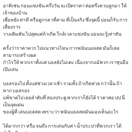
อาทิเช่น ก่อนแข่งขัน ครึ่งวัน จะเปิดราคา ต่อครึ่งควบลูกมา ให้
เจ้าของบ้าน
เพื่อหยั่ง ท่าที หรือดูกรคาที่ตาม ที่เป็นจริง ซึ่งจุดนี้ บ่อนก็รับ การ
เสี่ยงการ
วางเดิมพัน ไปสุดแต่ถ้าเกิด ใกล้เวลาแข่งขัน บ่อนจะรู้เท่าทัน
ครั้งว่าราคาควร ไปแนวทางไหน การพนันบอลสด มันก็เลย
สามารถสร้างผล
กำไรให้ พวกเราตั้งแต่ บอลยังไม่เตะ เนื่องจากแม้พวก เราชุบมือ
เปิบเล่น
บอลรองไป ตั้งแต่ช่วงเวลาเช้า รวมทั้ง ถ้าเกิดห่วย กว่านั้น ถ้า
หาก บอลรอง
แพ้ขาดไป เลยลำดับที่ สองประตู พวกเราก็ยังได้ ราคาต่อ ปป นี่
เป็นจุดเด่น
ของผู้ที่ เล่นบอลสด เพราะว่า พนันบอลสดมันมองเห็นอะไร
ได้มากกว่า หรือ จนถึง การเล่นกับค่า น้ำประปาที่พวกเรา ได้