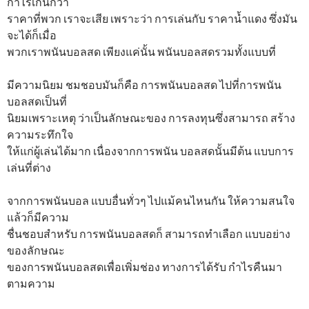
กำไรเกินกว่า
ราคาที่พวก เราจะเสีย เพราะว่า การเล่นกับ ราคาน้ำแดง ซึ่งมัน
จะได้ก็เมื่อ
พวกเราพนันบอลสด เพียงแค่นั้น พนันบอลสดรวมทั้งแบบที่
มีความนิยม ชมชอบมันก็คือ การพนันบอลสด ไปที่การพนัน
บอลสดเป็นที่
นิยมเพราะเหตุ ว่าเป็นลักษณะของ การลงทุนซึ่งสามารถ สร้าง
ความระทึกใจ
ให้แก่ผู้เล่นได้มาก เนื่องจากการพนัน บอลสดนั้นมีต้น แบบการ
เล่นที่ต่าง
จากการพนันบอล แบบอื่นทั่วๆ ไปแม้คนไหนกัน ให้ความสนใจ
แล้วก็มีความ
ชื่นชอบสำหรับ การพนันบอลสดก็ สามารถทำเลือก แบบอย่าง
ของลักษณะ
ของการพนันบอลสดเพื่อเพิ่มช่อง ทางการได้รับ กำไรคืนมา
ตามความ