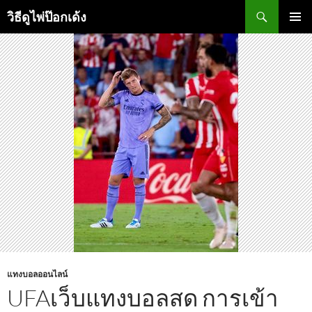
ข้าม
ค้นหา
วิธีดูไพ่ป๊อกเด้ง
ไป
ยัง
เมนูหลัก
เนื้อหา
แทงบอลออนไลน์
UFAเว็บแทงบอลสด การเข้า