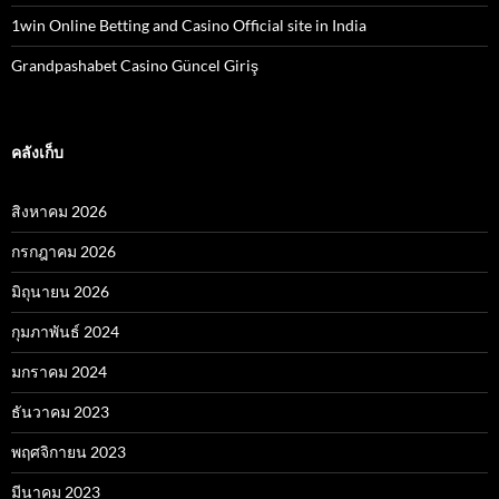
1win Online Betting and Casino Official site in India
Grandpashabet Casino Güncel Giriş
คลังเก็บ
สิงหาคม 2026
กรกฎาคม 2026
มิถุนายน 2026
กุมภาพันธ์ 2024
มกราคม 2024
ธันวาคม 2023
พฤศจิกายน 2023
มีนาคม 2023