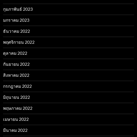
กุมภาพันธ์ 2023
มกราคม 2023
ธันวาคม 2022
พฤศจิกายน 2022
ตุลาคม 2022
กันยายน 2022
สิงหาคม 2022
กรกฎาคม 2022
มิถุนายน 2022
พฤษภาคม 2022
เมษายน 2022
มีนาคม 2022