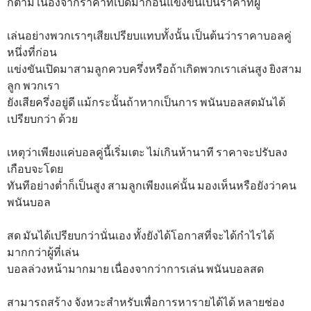
ก็ตาม เนื่องจากราคาที่เปิดมาก่อนแข่งขันเป็นราคาที่ผู้
เล่นอย่างพวกเราๆเสียเปรียบแทบทั้งนั้น เป็นต้นว่าราคาบอลคู่
หนึ่งที่ก่อน
แข่งขันเปิดมาสามลูกควบครึ่งหรือถ้าเกิดพวกเราเล่นสูง ยิงสาม
ลูก พวกเรา
ยังเสียครึ่งอยู่ดี แม้กระนั้นถ้าหากเป็นการ พนันบอลสดมันได้
เปรียบกว่า ด้วย
เหตุว่าเพียงแค่บอลคู่นี้เริ่มเตะ ไม่เกินห้านาที ราคาจะปรับลง
เกือบจะโดย
ทันทีอย่างต่ำก็เป็นสูง สามลูกเพียงแค่นั้น มองเห็นหรือยังว่าคน
พนันบอล
สด มันได้เปรียบกว่านั่นเอง ทั้งยังได้โอกาสที่จะได้กำไรได้
มากกว่าผู้ที่เล่น
บอลล่วงหน้ามากมาย เนื่องจากว่าการเล่น พนันบอลสด
สามารถสร้าง จังหวะสำหรับเพื่อการหารายได้ได้ หลายช่อง