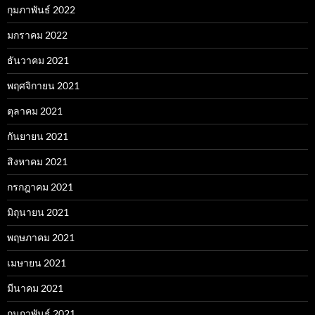
กุมภาพันธ์ 2022
มกราคม 2022
ธันวาคม 2021
พฤศจิกายน 2021
ตุลาคม 2021
กันยายน 2021
สิงหาคม 2021
กรกฎาคม 2021
มิถุนายน 2021
พฤษภาคม 2021
เมษายน 2021
มีนาคม 2021
กุมภาพันธ์ 2021