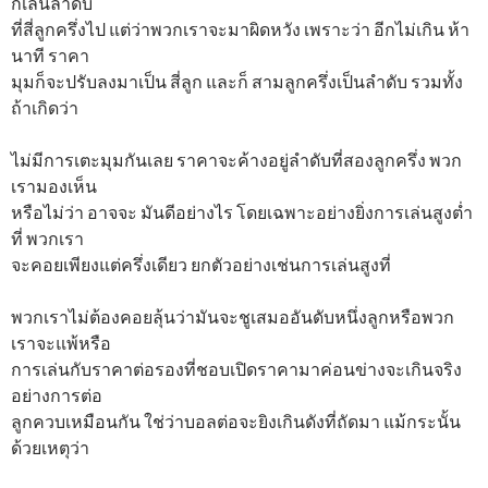
ก็เล่นลำดับ
ที่สี่ลูกครึ่งไป แต่ว่าพวกเราจะมาผิดหวัง เพราะว่า อีกไม่เกิน ห้า
นาที ราคา
มุมก็จะปรับลงมาเป็น สี่ลูก และก็ สามลูกครึ่งเป็นลำดับ รวมทั้ง
ถ้าเกิดว่า
ไม่มีการเตะมุมกันเลย ราคาจะค้างอยู่ลำดับที่สองลูกครึ่ง พวก
เรามองเห็น
หรือไม่ว่า อาจจะ มันดีอย่างไร โดยเฉพาะอย่างยิ่งการเล่นสูงต่ำ
ที่ พวกเรา
จะคอยเพียงแต่ครึ่งเดียว ยกตัวอย่างเช่นการเล่นสูงที่
พวกเราไม่ต้องคอยลุ้นว่ามันจะชูเสมออันดับหนึ่งลูกหรือพวก
เราจะแพ้หรือ
การเล่นกับราคาต่อรองที่ชอบเปิดราคามาค่อนข่างจะเกินจริง
อย่างการต่อ
ลูกควบเหมือนกัน ใช่ว่าบอลต่อจะยิงเกินดังที่ถัดมา แม้กระนั้น
ด้วยเหตุว่า