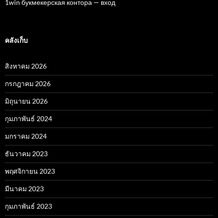
1win букмекерская контора — вход
คลังเก็บ
สิงหาคม 2026
กรกฎาคม 2026
มิถุนายน 2026
กุมภาพันธ์ 2024
มกราคม 2024
ธันวาคม 2023
พฤศจิกายน 2023
มีนาคม 2023
กุมภาพันธ์ 2023