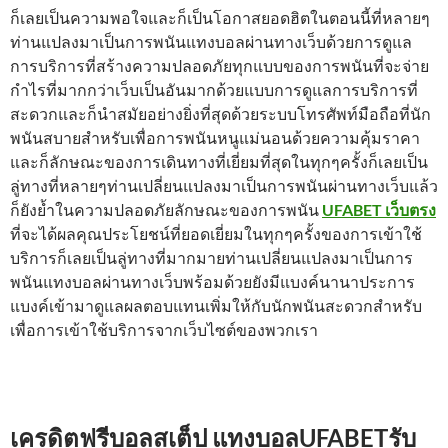
ก็เลยเป็นความพอใจและก็เป็นโอกาสยอดฮิตในตอนนี้ที่หลายๆ
ท่านแปลงมาเป็นการพนันแทงบอลผ่านทางเว็บด้วยการดูแล
การบริการที่สร้างความปลอดภัยทุกแบบของการพนันที่จะจ่าย
กำไรที่มากกว่าเว็บเป็นอันมากด้วยแบบการดูแลการบริการที่
สะดวกและก็นำสมัยอย่างยิ่งที่สุดด้วยระบบโทรศัพท์มือถือที่นัก
พนันสบายสำหรับเพื่อการพนันหนูแม่นอนด้วยความคุ้มราคา
และก็ลักษณะของการเดินทางที่เยี่ยมที่สุดในทุกๆครั้งก็เลยเป็น
ลู่ทางที่หลายๆท่านเปลี่ยนแปลงมาเป็นการพนันผ่านทางเว็บแล้ว
ก็ยังย้ำในความปลอดภัยลักษณะของการพนัน
UFABET เว็บตรง
ที่จะได้ผลคุณประโยชน์ที่ยอดเยี่ยมในทุกๆครั้งของการเข้าใช้
บริการก็เลยเป็นลู่ทางที่มากมายท่านเปลี่ยนแปลงมาเป็นการ
พนันแทงบอลผ่านทางเว็บพร้อมด้วยยังมีแบงค์นานาประการ
แบงค์เข้ามาดูแลผลตอบแทนเพิ่มให้กับนักพนันสะดวกสำหรับ
เพื่อการเข้าใช้บริการจากเว็บไซต์ของพวกเรา
เครดิตฟรีบอลสเต็ป แทงบอลUFABETรับ