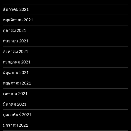
ธันวาคม 2021
พฤศจิกายน 2021
ตุลาคม 2021
กันยายน 2021
สิงหาคม 2021
กรกฎาคม 2021
มิถุนายน 2021
พฤษภาคม 2021
เมษายน 2021
มีนาคม 2021
กุมภาพันธ์ 2021
มกราคม 2021