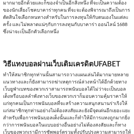
มากมายอีกด้วยและก็ของจำเป็นอีกสิ่งหนึ่ง ที่จะเป็นความต้อง
ของนักเสี่ยงโชคบาคาร่าทุกคน ที่จะจะต้องพิจารณาถึงเป็นการ
ตัดสินใจเลือกหนทางสำหรับในการลงทุนให้กับตนเองในแต่ละ
ครั้ง และไม่พลาดแน่ๆกับการลงทุนกับบาคาร่า ออนไลน์ 1688
ซึ่งน่าจะเป็นอีกตัวเลือกหนึ่ง
วิธีแทงบอลผ่านเว็บเติมเครดิตUFABET
ทำให้สมาชิกทุกท่านนั้นสามารถวางแผนเล่นได้มากมายหลาย
แนวทางและก็ยังสามารถฆ่าเหตุการณ์ล่วงหน้าได้อีกด้วยทาง
เว็บยูฟ่าเบทของพวกเราสามารถพนันบอลได้ไม่ว่าจะเป็นบอล
เต็งหรือบอลลำพังทางเว็บของพวกเราก็มอบความคุ้มราคาให้
แก่ทุกคนเป็นการพนันบอลที่จะสร้างความสนุกสนานร่าเริงให้
แก่สมาชิกทุกท่านอย่างไม่ต้องสงสัยและยังมีจุดเด่นอีกเยอะแยะ
สำหรับเพื่อการพนันบอลเต็งนั้นและก็ทำให้มีการแทงถูกมากยิ่ง
กว่าการพนันบอลในแบบอย่างอื่นอย่างไม่ต้องสงสัยและก็ทาง
เว็บของพวกเรามีการซัพพอร์ตรวมทั้งปรับปรุงความสามารถให้