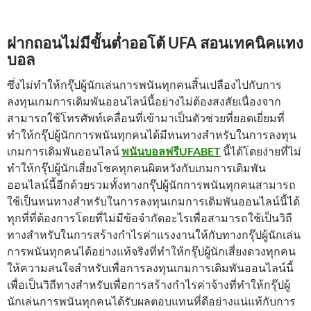
ฝากถอนไม่มีขั้นต่ำออโต้ UFA สอนเทคนิคแทง
บอล
ซึ่งไม่ทำให้กรุ๊ปผู้นักเล่นการพนันทุกคนสิ้นเปลืองไปกับการ
ลงทุนเกมการเดิมพันออนไลน์นี้อย่างไม่ต้องสงสัยเนื่องจาก
สามารถใช้โทรศัพท์เคลื่อนที่เข้ามาเป็นตัวช่วยที่ยอดเยี่ยมที่
ทำให้กรุ๊ปผู้นักการพนันทุกคนได้มีหนทางสำหรับในการลงทุน
เกมการเดิมพันออนไลน์
พนันบอลฟรีUFABET
นี้ได้โดยง่ายที่ไม่
ทำให้กรุ๊ปผู้นักเสี่ยงโชคทุกคนผิดหวังกับเกมการเดิมพัน
ออนไลน์นี้อีกด้วยรวมทั้งทางกรุ๊ปผู้นักการพนันทุกคนสามารถ
ใช้เป็นหนทางสำหรับในการลงทุนเกมการเดิมพันออนไลน์นี้ได้
ทุกที่ที่ต้องการโดยที่ไม่มีข้อจำกัดอะไรเพื่อสามารถใช้เป็นวิถี
ทางสำหรับในการสร้างกำไรค่าแรงงานให้กับทางกรุ๊ปผู้นักเล่น
การพนันทุกคนได้อย่างแท้จริงที่ทำให้กรุ๊ปผู้นักเสี่ยงดวงทุกคน
ให้ความสนใจสำหรับเพื่อการลงทุนเกมการเดิมพันออนไลน์นี้
เพื่อเป็นวิถีทางสำหรับเพื่อการสร้างกำไรค่าจ้างที่ทำให้กรุ๊ปผู้
นักเล่นการพนันทุกคนได้รับผลตอบแทนที่ดีอย่างแน่แท้กับการ