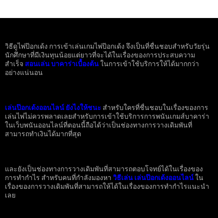
วิธีดูไพ่ป๊อกเด้ง การเข้าเล่นเกมไพ่ป๊อกเด้ง จึงเป็นที่ชื่นชอบสำหรับวัยรุ่น
นักศึกษาที่มีเงินทุนน้อยแต่ยาวที่จะได้ในเรื่องของการประสบความ
สำเร็จ
สอนเล่น บาคาร่าเบื้องต้น
ในการเข้าใช้บริการให้ได้มากกว่า
อย่างแน่นอน
เล่นป๊อกเด้งออนไลน์ ยังไงให้ชนะ
สำหรับใครที่ชื่นชอบในเรื่องของการ
เล่นไพ่ไม่ควรพลาดเลยสำหรับการเข้าใช้บริการการพนันเกมส์บาคาร่า
ในเว็บพนันออนไลน์ที่ตอนนี้ถือได้ว่าเป็นช่องทางการวางเดิมพันที่
สามารถทำเงินได้มากที่สุด
และยังเป็นช่องทางการวางเดิมพันที่สามารถตอบโจทย์ได้ในเรื่องของ
การทำกำไร
สำหรับคนที่กำลังมองหา
วิธีเล่น เล่นป๊อกเด้งออนไลน์
ใน
เรื่องของการวางเดิมพันที่สามารถให้ได้ในเรื่องของการทำกำไรแนะนำ
เลย