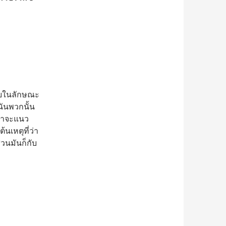
่วยในลักษณะ
ันพวกนั้น
ว่าจะแนว
นเหตุที่ว่า
่วนมันก็กับ