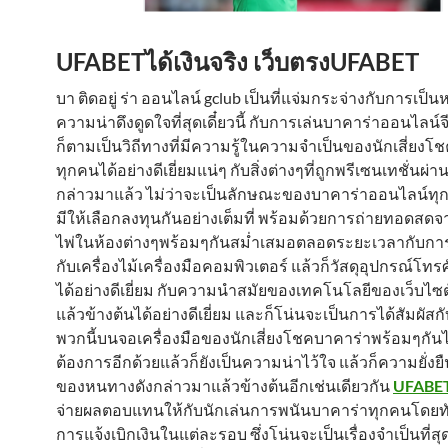
UFABETได้เงินจริง เว็บตรงUFABET
บา ติดอยู่ ร่า ออนไลน์ gclub เป็นที่แจ่มกระจ่างกับการเป็น
ความน่าดึงดูดใจที่สุดเดี๋ยวนี้ กับการเล่นบาคาร่าออนไลน์จ
ก็ตามเป็นวิถีทางที่มีความรู้ในความจำเป็นของนักเสี่ยงโ
ทุกคนได้อย่างดีเยี่ยมแน่ๆ กับสิ่งต่างๆที่ถูกพรีเซนเทชั่นผ่านว
กล่าวมาแล้ว ไม่ว่าจะเป็นลักษณะของบาคาร่าออนไลน์ทุก
มีให้เลือกลงทุนกันอย่างเต็มที่ พร้อมด้วยการถ่ายทอดส
ไพ่ในห้องต่างๆพร้อมๆกันสม่ำเสมอตลอดระยะเวลากับกา
กับเครื่องไม้เครื่องมือคอมพิวเตอร์ แล้วก็วัสดุอุปกรณ์โทรศ
ได้อย่างดีเยี่ยม กับความนำสมัยของเทคโนโลยีของเว็บไซต
แล้วข้างต้นได้อย่างดีเยี่ยม และก็โน่นจะเป็นการได้สัมผัสกั
พวกนี้บนจอเครื่องมือของนักเสี่ยงโชคบาคาร่าพร้อมๆกันได้ท
ต้องการอีกด้วยแล้วก็ยังเป็นความน่าไว้ใจ แล้วก็ความยั่งย
ของหนทางดังกล่าวมาแล้วข้างต้นอีกเช่นเดียวกัน
UFABE
จ่ายผลตอบแทนให้กับนักเล่นการพนันบาคาร่าทุกคนโดยทั
การแจ้งเบิกเงินในแต่ละรอบ ซึ่งโน่นจะเป็นเรื่องจำเป็นที่ส