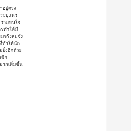
าอยู่ตรง
งระบุแนว
มีความสนใจ
การทำให้มี
สมจริงสมจัง
ี่ทำให้นัก
ยั้งอีกด้วย
าชิก
ากเพิ่มขึ้น