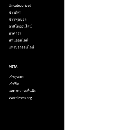
Uncategorized
ข่าวกีฬา
ข่าวฟุตบอล
คาสิโนออนไลน์
บาคาร่า
พนันออนไลน์
แทงบอลออนไลน์
META
เข้าสู่ระบบ
เข้าฟีด
แสดงความเห็นฟีด
WordPress.org