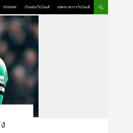
SITEMAP
เว็บพนันเว็บไหนดี
สมัครบาคาร่าเว็บไหนดี
ูง