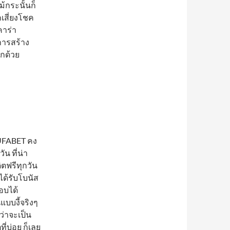
้กระนั้นก็
กเสี่ยงโชค
คาร่า
การสร้าง
ีกด้วย
 UFABET คง
ัน ที่น่า
ิตฟรีทุกวัน
ด้รับโบนัส
อบได้
แบบงี้จริงๆ
ว่าจะเป็น
่บ่อย ก็เลย