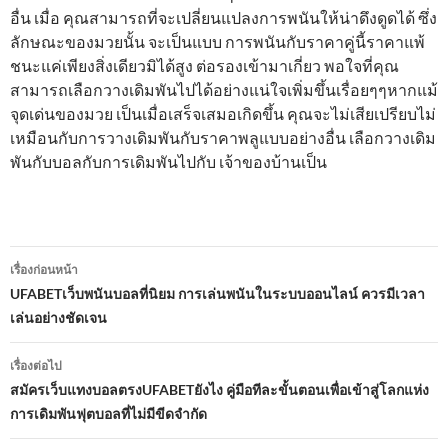
อื่น เมื่อ คุณสามารถที่จะเปลี่ยนแปลงการพนันให้น่าดึงดูดได้ ซึ่ง
ลักษณะของมวยนั้น จะเป็นแบบ การพนันกับราคาคู่นี้ราคาแพ้
ชนะแค่เพียงสิ่งเดียวมิได้สูง ต่อรองเข้ามาเกี่ยว พอใจที่คุณ
สามารถเลือกวางเดิมพันไปได้อย่างแน่ใจเพิ่มขึ้นเรื่อยๆๆหากแม้
จุดเด่นของมวย เป็นเมื่อเสร็จเสมอเกิดขึ้น คุณจะไม่เสียเปรียบไม่
เหมือนกับการวางเดิมพันกับราคาพลูแบบอย่างอื่น เลือกวางเดิม
พันกับบอลกับการเดิมพันไปกับ เจ้าของบ้านเป็น
เมนู
เรื่องก่อนหน้า
นำทาง
UFABETเว็บพนันบอลที่นิยม การเล่นพนันในระบบออนไลน์ ควรมีเวลา
เล่นอย่างชัดเจน
เรื่อง
เรื่องต่อไป
สมัครเว็บแทงบอลตรงUFABETยังไง คู่มือทีละขั้นตอนเพื่อเข้าสู่โลกแห่ง
การเดิมพันฟุตบอลที่ไม่มีขีดจำกัด