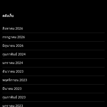
คลังเก็บ
สิงหาคม 2026
กรกฎาคม 2026
มิถุนายน 2026
กุมภาพันธ์ 2024
มกราคม 2024
ธันวาคม 2023
พฤศจิกายน 2023
มีนาคม 2023
กุมภาพันธ์ 2023
มกราคม 2023