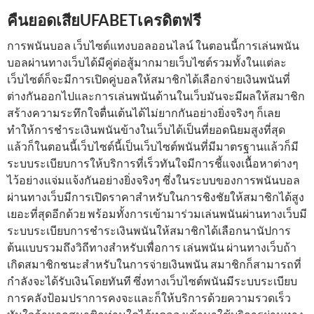
คืนยอดเสียUFABETเครดิตฟรี
การพนันบอล เว็บไซต์แทงบอลออนไลน์ ในตอนนี้การเล่นพนัน
บอลผ่านทางเว็บได้มีคู่ต่อสู้มากมายเว็บไซต์รวมทั้งในแต่ละ
เว็บไซต์ก็จะมีการเปิดคู่บอลให้สมาชิกได้เลือกจ่ายเงินพนันที่
ต่างกันออกไปและการเล่นพนันด้านในเว็บมันจะมีผลให้สมาชิก
สร้างความระทึกใจตื่นเต้นได้ไม่ยากกันอย่างยิ่งจริงๆ ก็เลย
ทำให้การชำระเงินพนันข้างในเว็บได้เป็นที่ยอดนิยมสูงที่สุด
แล้วก็ในตอนนี้เว็บไซต์นี้เป็นเว็บไซต์พนันที่มีมาตรฐานแล้วก็มี
ระบบระเบียบการให้บริการที่เร็วทันใจมีการชี้แจงเนื้อหาต่างๆ
ไว้อย่างแจ่มแจ้งกันอย่างยิ่งจริงๆ ซึ่งในระบบของการพนันบอล
ผ่านทางเว็บมีการเปิดราคาสำหรับในการชิงชัยให้สมาชิกได้สูง
เยอะที่สุดอีกด้วย พร้อมทั้งการเข้ามาร่วมเล่นพนันผ่านทางเว็บมี
ระบบระเบียบการชำระเงินพนันให้สมาชิกได้เลือกนานัปการ
ต้นแบบรวมถึงวิถีทางสำหรับเพื่อการ เล่นพนัน ผ่านทางเว็บถ้า
เกิดสมาชิกชนะสำหรับในการจ่ายเงินพนัน สมาชิกก็สามารถที่
กำลังจะได้รับเงินโดยทันที ซึ่งทางเว็บไซต์พนันมีระบบระเบียบ
การคลังป้อมปราการคงจะและก็ให้บริการด้วยความรวดเร็ว