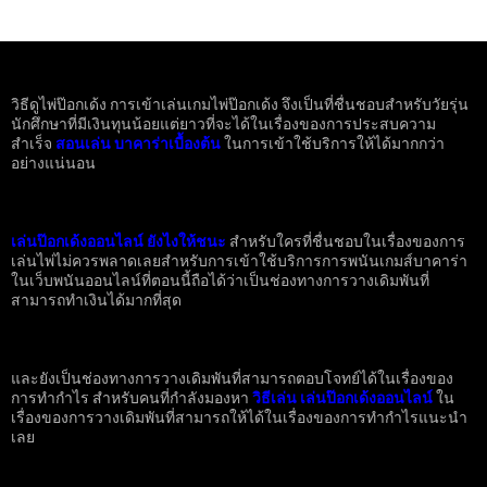
วิธีดูไพ่ป๊อกเด้ง การเข้าเล่นเกมไพ่ป๊อกเด้ง จึงเป็นที่ชื่นชอบสำหรับวัยรุ่น
นักศึกษาที่มีเงินทุนน้อยแต่ยาวที่จะได้ในเรื่องของการประสบความ
สำเร็จ
สอนเล่น บาคาร่าเบื้องต้น
ในการเข้าใช้บริการให้ได้มากกว่า
อย่างแน่นอน
เล่นป๊อกเด้งออนไลน์ ยังไงให้ชนะ
สำหรับใครที่ชื่นชอบในเรื่องของการ
เล่นไพ่ไม่ควรพลาดเลยสำหรับการเข้าใช้บริการการพนันเกมส์บาคาร่า
ในเว็บพนันออนไลน์ที่ตอนนี้ถือได้ว่าเป็นช่องทางการวางเดิมพันที่
สามารถทำเงินได้มากที่สุด
และยังเป็นช่องทางการวางเดิมพันที่สามารถตอบโจทย์ได้ในเรื่องของ
การทำกำไร
สำหรับคนที่กำลังมองหา
วิธีเล่น เล่นป๊อกเด้งออนไลน์
ใน
เรื่องของการวางเดิมพันที่สามารถให้ได้ในเรื่องของการทำกำไรแนะนำ
เลย