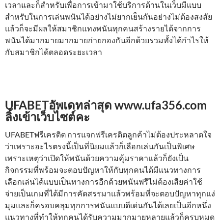
เวลาและก็สำหรับเพื่อการเข้ามาใช้บริการด้านในเว็บมีแบบ
สำหรับในการเล่นพนันได้อย่างไม่ยากเย็นกันอย่างไม่ต้องสงสัย
แล้วก็จะมีผลให้สมาชิกแทงพนันทุกคนสร้างรายได้จากการ
พนันได้มากมายมากมายก่ายกองกันอีกด้วยรวมทั้งได้กำไรให้
กับสมาชิกได้ตลอดระยะเวลา
UFABETอัพเดทล่าสุด www.ufa356.com
ลิ้งเข้าเว็บไซต์คะ
UFABETฟรีเครดิต การแจกฟรีเครดิตลูกค้าไม่ต้องประหลาดใจ
ว่าเพราะอะไรตรงนี้เป็นที่นิยมแล้วก็เลือกเล่นกันเป็นพิเศษ
เพราะเหตุว่าเปิดให้พนันด้วยความคุ้มราคาแล้วก็ยังเป็น
กิจกรรมที่พร้อมจะตอบปัญหาให้กับทุกคนได้มีแนวทางการ
เลือกเล่นได้แบบเป็นทางการอีกด้วยพนันฟรีไม่ต้องเสียค่าใช้
จ่ายเป็นเกมที่ได้มีการคัดสรรมาแล้วพร้อมที่จะตอบปัญหาทุกแง่
มุมและก็ครอบคลุมทุกการพนันแบบดีเด่นกันได้เลยเป็นอีกหนึ่ง
แนวทางที่ทำให้ทุกคนได้รับความมากมายหลายแล้วก็ครบหมด