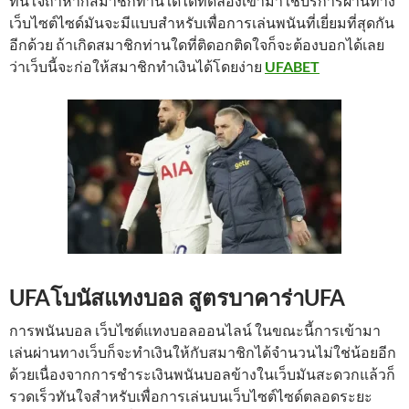
ทันใจถ้าหากสมาชิกท่านใดได้ทดลองเข้ามาใช้บริการผ่านทาง
เว็บไซต์ไซด์มันจะมีแบบสำหรับเพื่อการเล่นพนันที่เยี่ยมที่สุดกัน
อีกด้วย ถ้าเกิดสมาชิกท่านใดที่ติดอกติดใจก็จะต้องบอกได้เลย
ว่าเว็บนี้จะก่อให้สมาชิกทำเงินได้โดยง่าย
UFABET
UFAโบนัสแทงบอล สูตรบาคาร่าUFA
การพนันบอล เว็บไซต์แทงบอลออนไลน์ ในขณะนี้การเข้ามา
เล่นผ่านทางเว็บก็จะทำเงินให้กับสมาชิกได้จำนวนไม่ใช่น้อยอีก
ด้วยเนื่องจากการชำระเงินพนันบอลข้างในเว็บมันสะดวกแล้วก็
รวดเร็วทันใจสำหรับเพื่อการเล่นบนเว็บไซต์ไซด์ตลอดระยะ