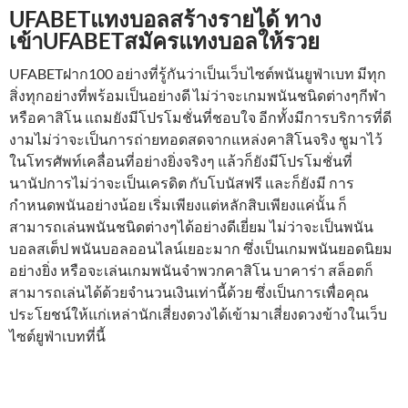
UFABETแทงบอลสร้างรายได้ ทาง
เข้าUFABETสมัครแทงบอลให้รวย
UFABETฝาก100 อย่างที่รู้กันว่าเป็นเว็บไซต์พนันยูฟ่าเบท มีทุก
สิ่งทุกอย่างที่พร้อมเป็นอย่างดี ไม่ว่าจะเกมพนันชนิดต่างๆกีฬา
หรือคาสิโน แถมยังมีโปรโมชั่นที่ชอบใจ อีกทั้งมีการบริการที่ดี
งามไม่ว่าจะเป็นการถ่ายทอดสดจากแหล่งคาสิโนจริง ชูมาไว้
ในโทรศัพท์เคลื่อนที่อย่างยิ่งจริงๆ แล้วก็ยังมีโปรโมชั่นที่
นานัปการไม่ว่าจะเป็นเครดิต กับโบนัสฟรี และก็ยังมี การ
กำหนดพนันอย่างน้อย เริ่มเพียงแต่หลักสิบเพียงแค่นั้น ก็
สามารถเล่นพนันชนิดต่างๆได้อย่างดีเยี่ยม ไม่ว่าจะเป็นพนัน
บอลสเต็ป พนันบอลออนไลน์เยอะมาก ซึ่งเป็นเกมพนันยอดนิยม
อย่างยิ่ง หรือจะเล่นเกมพนันจำพวกคาสิโน บาคาร่า สล็อตก็
สามารถเล่นได้ด้วยจำนวนเงินเท่านี้ด้วย ซึ่งเป็นการเพื่อคุณ
ประโยชน์ให้แก่เหล่านักเสี่ยงดวงได้เข้ามาเสี่ยงดวงข้างในเว็บ
ไซต์ยูฟ่าเบทที่นี้