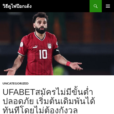
ข้าม
ค้นหา
วิธีดูไพ่ป๊อกเด้ง
ไป
ยัง
เมนูหลัก
เนื้อหา
UNCATEGORIZED
UFABETสมัครไม่มีขั้นต่ำ
ปลอดภัย เริ่มต้นเดิมพันได้
ทันทีโดยไม่ต้องกังวล