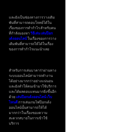
และยังเป็นช่องทางการวางเดิม
พันที่สามารถตอบโจทย์ได้ใน
เรื่องของการทำกำไร
สำหรับคน
ที่กำลังมองหา
วิธีเล่น เล่นป๊อก
เด้งออนไลน์
ในเรื่องของการวาง
เดิมพันที่สามารถให้ได้ในเรื่อง
ของการทำกำไรแนะนำเลย
สำหรับการเล่นบาคาร่าผ่านทาง
ระบบออนไลน์สามารถทำงาน
ได้อย่างมากกว่าอย่างแน่นอน
และยังทำให้คนเข้ามาใช้บริการ
และได้ผลตอบแทนมากยิ่งขึ้นอีก
ด้วย
เล่นป๊อกเด้งออนไลน์ เว็บ
ไหนดี
การเล่นเกมไพ่ป๊อกเด้ง
ออนไลน์นั้นสามารถให้ได้
มากกว่าในเรื่องของความ
สะดวกสบายในการเข้าใช้
บริการ