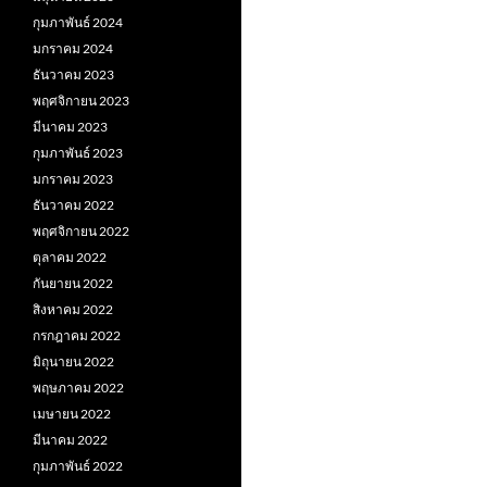
กุมภาพันธ์ 2024
มกราคม 2024
ธันวาคม 2023
พฤศจิกายน 2023
มีนาคม 2023
กุมภาพันธ์ 2023
มกราคม 2023
ธันวาคม 2022
พฤศจิกายน 2022
ตุลาคม 2022
กันยายน 2022
สิงหาคม 2022
กรกฎาคม 2022
มิถุนายน 2022
พฤษภาคม 2022
เมษายน 2022
มีนาคม 2022
กุมภาพันธ์ 2022