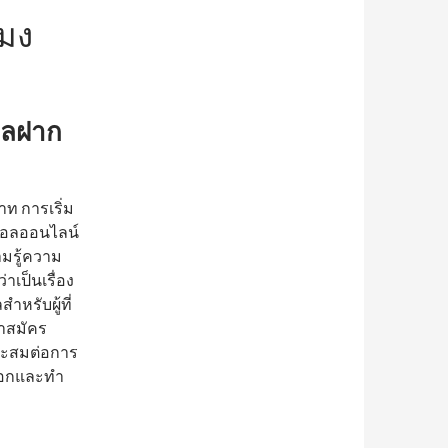
โมง
ลฝาก
าท การเริ่ม
นบอลออนไลน์
วามรู้ความ
าเป็นเรื่อง
ำหรับผู้ที่
ำสมัคร
มาะสมต่อการ
ือกและทำ