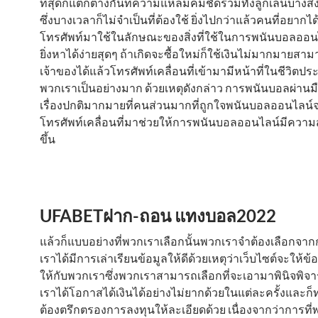
ที่สุดก็แตกต่างกันที่ความแหลมคมชัดรวมทั้งลูกเล่นบางสิ่
ซึ่งบางเวลาก็ไม่จำเป็นที่ต้องใช้ ยิ่งไปกว่าแล้วคนที่อยากไ
โทรศัพท์มาใช้ในลักษณะของสิ่งที่ใช้ในการพนันบอลออนไ
ยิ่งหาได้ง่ายสุดๆ ถ้าเกิดจะซื้อใหม่ก็ใช้เงินไม่มากมายสาม
เจ้าของได้แล้วโทรศัพท์เคลื่อนที่เข้ามามีหน้าที่ในชีวิตป
พวกเราเป็นอย่างมาก ด้วยเหตุดังกล่าว การพนันบอลผ่านมื
เรื่องปกติมากมายที่คนส่วนมากที่ถูกใจพนันบอลออนไลน์จ
โทรศัพท์เคลื่อนที่มาช่วยให้การพนันบอลออนไลน์มีคว
ขึ้น
UFABETฝาก-ถอน แทงบอล2022
แล้วก็แบบอย่างที่พวกเราเลือกนั้นพวกเราจำต้องเลือกจาก
เราได้มีการเล่าเรียนข้อมูลให้ดีด้วยเหตุว่าเว็บไซต์จะให้ข้อ
ให้กับพวกเราซึ่งพวกเราสามารถเลือกที่จะเอามาพินิจพิ
เราได้โอกาสได้เงินได้อย่างไม่ยากด้วยในแต่ละครั้งและก็
ต้องตรึกตรองการลงทุนให้ละเอียดด้วย เนื่องจากว่าการที