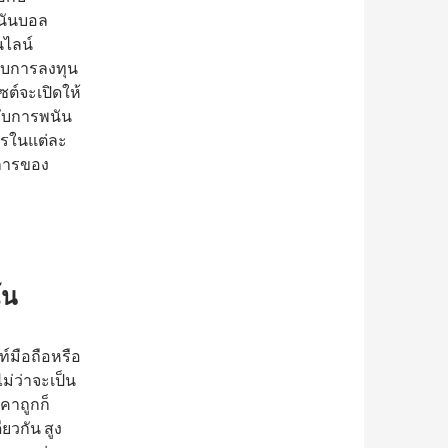
พนันบอล
นไลน์
กับการลงทุน
ต์จะเปิดให้
กับการพนัน
ไรในแต่ละ
ิการของ
โน
ท์มือถือหรือ
ไม่ว่าจะเป็น
คาถูกก็
ยวกัน สูง