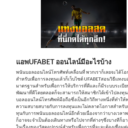
แอพUFABET ออนไลน์มีอะไรบ้าง
พนันบอลออนไลน์โทรศัพท์เคลื่อนที่ พวกเราก็เลยจะได้โอก
สำหรับเพื่อการลงทุนแล้วก็เว็บไซต์
UFABETสอนวิธีแทงบ
มาตรฐานสำหรับเพื่อการให้บริการที่ดีและก็มีระบบระเบียบ
พัฒนาที่ดีโดยตลอดก็จะสามารถให้สมาชิกได้เข้าไปลงทุ
บอลออนไลน์โทรศัพท์มือถือซึ่งเป็นอีกวิถีทางหนึ่งที่ทำให้
ความสบายสบายกับการลงทุนและไม่คลาดโอกาสสำหรับเ
ทุนกับการพนันบอลออนไลน์อีกด้วยเนื่องจากว่าบางเวลา
ก็อาจจะจำเป็นต้องเดินทางหรือไปจากที่ต่างๆซึ่งบางทีก็อ
ในเรื่องของวัสดุอุปกรณ์สำหรับเพื่อการที่จะจะต้องเชื่อมต่