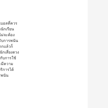
ันบอลที่ควร
กนักเรียน
ม่จะต้อง
หรับการพนัน
ากแล้วก็
ักเสี่ยงดวง
ปกับการใช้
จะมีความ
ริการได้
รพนัน