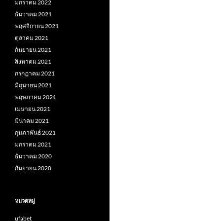
มกราคม 2022
ธันวาคม 2021
พฤศจิกายน 2021
ตุลาคม 2021
กันยายน 2021
สิงหาคม 2021
กรกฎาคม 2021
มิถุนายน 2021
พฤษภาคม 2021
เมษายน 2021
มีนาคม 2021
กุมภาพันธ์ 2021
มกราคม 2021
ธันวาคม 2020
กันยายน 2020
หมวดหมู่
ufabet