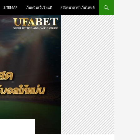
SITEMAP
เว็บพนันเว็บไหนดี
สมัครบาคาร่าเว็บไหนดี