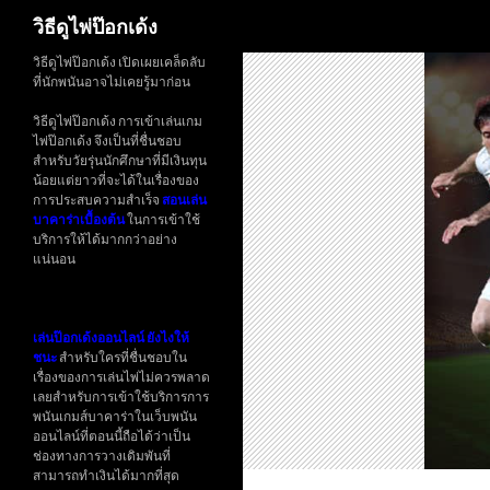
ค้นหา
วิธีดูไพ่ป๊อกเด้ง
ข้าม
วิธีดูไพ่ป๊อกเด้ง เปิดเผยเคล็ดลับ
ที่นักพนันอาจไม่เคยรู้มาก่อน
ไป
ยัง
วิธีดูไพ่ป๊อกเด้ง การเข้าเล่นเกม
เนื้อหา
ไพ่ป๊อกเด้ง จึงเป็นที่ชื่นชอบ
สำหรับวัยรุ่นนักศึกษาที่มีเงินทุน
น้อยแต่ยาวที่จะได้ในเรื่องของ
การประสบความสำเร็จ
สอนเล่น
บาคาร่าเบื้องต้น
ในการเข้าใช้
บริการให้ได้มากกว่าอย่าง
แน่นอน
เล่นป๊อกเด้งออนไลน์ ยังไงให้
ชนะ
สำหรับใครที่ชื่นชอบใน
เรื่องของการเล่นไพ่ไม่ควรพลาด
เลยสำหรับการเข้าใช้บริการการ
พนันเกมส์บาคาร่าในเว็บพนัน
ออนไลน์ที่ตอนนี้ถือได้ว่าเป็น
ช่องทางการวางเดิมพันที่
สามารถทำเงินได้มากที่สุด