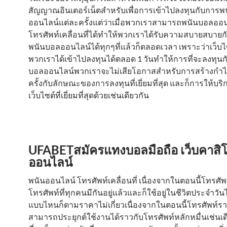
สัญญาณอินเตอร์เน็ตสำหรับเพื่อการเข้าไปลงทุนกับการ
ออนไลน์แต่ละครั้งแต่ว่าเมื่อพวกเราสามารถพนันบอลออ
โทรศัพท์เคลื่อนที่ได้ทำให้พวกเราได้รับความสบายสบาย
พนันบอลออนไลน์ได้ทุกๆที่แล้วก็ตลอดเวลา เพราะว่าเว็บไซ
พวกเราได้เข้าไปลงทุนได้ตลอด 1 วันทำให้การที่จะลงทุน
บอลออนไลน์พวกเราจะไม่เสียโอกาสสำหรับการสร้างกำ
ครั้งกับลักษณะของการลงทุนที่เยี่ยมที่สุด และก็การให้บร
เว็บไซต์ที่เยี่ยมที่สุดด้วยเช่นเดียวกัน
UFABETสมัครแทงบอลมือถือ เว็บคาสิ
ออนไลน์
พนันออนไลน์ โทรศัพท์เคลื่อนที่ เนื่องจากในตอนนี้โทรศัพ
โทรศัพท์ที่ทุกคนมีกันอยู่แล้วและก็ใช้อยู่ในชีวิตประจำวัน
แบบไหนก็ตามราคาไม่เกี่ยวเนื่องจากในตอนนี้โทรศัพท์รา
สามารถประยุกต์ใช้งานได้ราวกับโทรศัพท์หลักหมื่นเช่นเดี