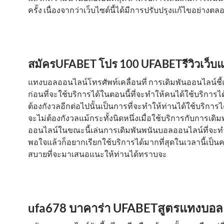
ครั้ง เนื่องจากว่าเว็บไซต์นี้ได้มีการปรับปรุงแก้ไขอย่างต
สมัครUFABET โปร 100 UFABETรีวิวเว็บ
แทง​บอล​ออนไลน์​โทรศัพท์เคลื่อนที่​ การเดิมพันออนไลน์ชี
ก่อนที่จะใช้บริการได้ในตอนนี้ที่จะทำให้คนได้ใช้บริการได
ต้องกังวลอีกต่อไปนั้นเป็นการที่จะทำให้ท่านได้ใช้บริการไ
จะไม่ต้องกังวลแม้กระทั้งนิดหนึ่งเมื่อใช้บริการกับการเด
ออนไลน์ในขณะนี้เล่นการเดิมพันพนันบอลออนไลน์ที่จะทำ
พอใจแล้วก็อยากเรียกใช้บริการได้มากที่สุดในเวลานี้เป
สบายที่จะมาเสนอแนะให้ท่านได้ทราบจะ
ufa678 บาคาร่า UFABETสูตรแทงบอล