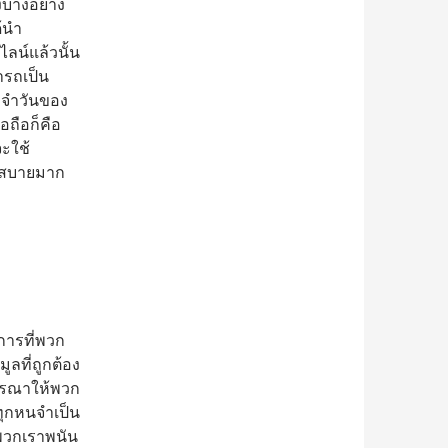
งบางอย่าง
ด้นำ
ลน์แล้วนั้น
ารถเป็น
ระจำวันของ
อถือก็คือ
ะใช้
ามสบายมาก
การที่พวก
มูลที่ถูกต้อง
จารณาให้พวก
ทุกหนจำเป็น
่พวกเราพนัน