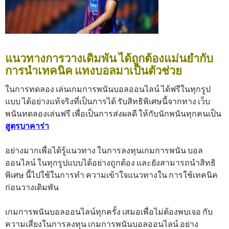
แนวทางการวางเดิมพัน ได้ถูกต้องแม่นยำกับ
การนำเทคนิค แทงบอลมาเป็นตัวช่วย
ในการทดลอง เล่นเกมการพนันบอลออนไลน์ ได้ฟรีในทุกรูป
แบบ ได้อย่างแท้จริงที่เป็นการได้ รับสิทธิพิเศษนี้จากทาง เว็บ
พนันทดลองเล่นฟรี เพื่อเป็นการส่งผลดี ให้กับนักพนันทุกคนเป็น
สูตรบาคาร่า
อย่างมากเพื่อได้รู้แนวทาง ในการลงทุนเกมการพนัน บอล
ออนไลน์ ในทุกรูปแบบได้อย่างถูกต้อง และยังสามารถนำสิทธิ
พิเศษ นี้ไปใช้ในการทำ ความเข้าใจแนวทางใน การใช้เทคนิค
ก่อนวางเดิมพัน
เกมการพนันบอลออนไลน์ทุกครั้ง เสมอเพื่อไม่ต้องพบเจอ กับ
ความเสี่ยงในการลงทุน เกมการพนันบอลออนไลน์ อย่าง