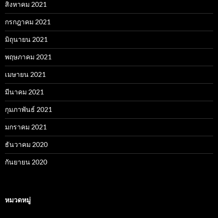
สิงหาคม 2021
กรกฎาคม 2021
มิถุนายน 2021
พฤษภาคม 2021
เมษายน 2021
มีนาคม 2021
กุมภาพันธ์ 2021
มกราคม 2021
ธันวาคม 2020
กันยายน 2020
หมวดหมู่