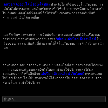
เล่นป๊อกเด้งออนไลน์ ยังไงให้ชนะ
สำหรับใครที่ชื่นชอบในเรื่องของการ
เล่นไพ่ไม่ควรพลาดเลยสำหรับการเข้าใช้บริการการพนันเกมส์บาคาร่า
ในเว็บพนันออนไลน์ที่ตอนนี้ถือได้ว่าเป็นช่องทางการวางเดิมพันที่
สามารถทำเงินได้มากที่สุด
และยังเป็นช่องทางการวางเดิมพันที่สามารถตอบโจทย์ได้ในเรื่องของ
การทำกำไร
สำหรับคนที่กำลังมองหา
วิธีเล่น เล่นป๊อกเด้งออนไลน์
ใน
เรื่องของการวางเดิมพันที่สามารถให้ได้ในเรื่องของการทำกำไรแนะนำ
เลย
สำหรับการเล่นบาคาร่าผ่านทางระบบออนไลน์สามารถทำงานได้อย่าง
มากกว่าอย่างแน่นอนและยังทำให้คนเข้ามาใช้บริการและได้ผล
ตอบแทนมากยิ่งขึ้นอีกด้วย
เล่นป๊อกเด้งออนไลน์ เว็บไหนดี
การเล่นเกม
ไพ่ป๊อกเด้งออนไลน์นั้นสามารถให้ได้มากกว่าในเรื่องของความสะดวก
สบายในการเข้าใช้บริการ
ค้นหา
สำหรับ: