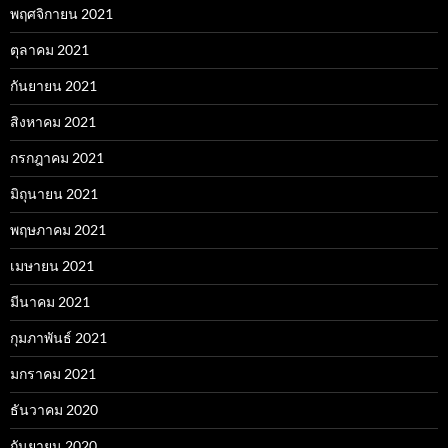
พฤศจิกายน 2021
ตุลาคม 2021
กันยายน 2021
สิงหาคม 2021
กรกฎาคม 2021
มิถุนายน 2021
พฤษภาคม 2021
เมษายน 2021
มีนาคม 2021
กุมภาพันธ์ 2021
มกราคม 2021
ธันวาคม 2020
กันยายน 2020