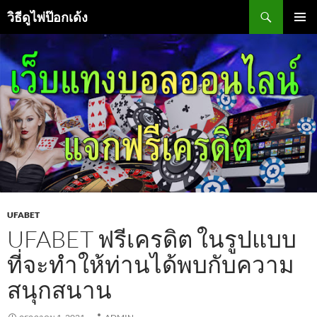
ข้าม
ค้นหา
วิธีดูไพ่ป๊อกเด้ง
ไป
ยัง
เมนูหลัก
เนื้อหา
UFABET
UFABET ฟรีเครดิต ในรูปแบบ
ที่​จะทำให้ท่านได้พบกับความ
สนุกสนาน