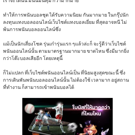
เราจะได้นั้น มีนั้นมันคุ้ม กว่ามากมาย
ทำให้การพนันบอลชุด ได้รับความนิยม กันมากมาย ในกรุ๊ปนัก
ลงทุนแทงบอลออนไลน์เว็บไซต์แทงบอลเยี่ยม ที่สุดอาจหนี ไม่
พ้นการพนันบอลออนไลน์ซึ่ง
แม้เป็นนักเสี่ยงโชค รุ่นเก๋ารุ่นแรก ๆแล้วล่ะก็ จะรู้ดีว่าเว็บไซต์
พนันออนไลน์นั้น ตามมาตรฐานมากมาย ขาดไหน ซึ่งมีมากยิ่ง
กว่าโต๊ะบอลเสียอีก โดยเหตุนี้
ก็ไม่แปลก ที่เว็บไซต์พนันออนไลน์เป็น ที่นิยมสูงสุดขณะนี้ ซึ่ง
การเดินพันพนันบอลออนไลน์นั้น ไม่ต้องใช้ เวลามาก อยู่สถาน
ที่ทำงาน ก็สามารถเข้าพนันบอลได้