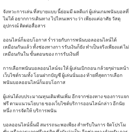
จังหวะการเล่น ที่สบายแบบ นี้ย่อมมี ผลดีแก่ ผู้เล่นเกมพนันบอลที่
ไม่ได้ อยากการเดินทาง ไปไหนเพราะว่า เพียงแค่อาศัย วัสดุ
อุปกรณ์ ติดต่อสื่อสาร
ออนไลน์ก็มอบโอกาส ร่ำรวยกับการพนันบอลออนไลน์ได้
เหมือนกันแล้ว ทั้งช่องทางกา รรับเงินก็ยัง ทำเป็นจริงเพียงแต่ ไม่
เหมือนกันใน ขั้นตอนของ การรับเงินที่
การเลือกพนันบอลออนไลน์จะให้ ผู้เล่นเบิกถอน กล้วยๆผ่านหน้า
เว็บไซต์รวมทั้ง โอนฝากบัญชี ผู้เล่นนั่นเอง ท้ายที่สุดการเลือก
พนันบอลออนไลน์ก็มอบโอกาส
ผู้เล่นได้งบประมาณทุนเดิมพันเพิ่ม อีกจากช่องทาง ของการแจก
ฟรี ตามแนวนโยบาย ของเว็บไซต์บริการออนไลน์กล่าว อีกนัย
หนึ่ง การจัดให้ บริการพนัน
บอลออนไลน์นั้นมี สมรรถนะพอเพียง สำหรับในการ จัดโปรโม
ชั่น หรือการแจกฟรีเครดิต ซึ่งนับว่าเป็น อีกช่องทางสำหรับ การ