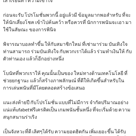
เล่าเรียนทำ ความเข้าใจ
ก่อนจะรับ โปรโมชั่นพวกนี้ อยู่แล้วมี ข้อมูลมากพอสำหรับ ที่จะ
ให้นักเสี่ยงโชค เข้าไปค้นคว้า หรือควรที่ นักการพนันจะเอา มา
ใช้ในลัษณะ ของการพินิจ
พิจารณาบอลทำขึ้น ให้กับสมาชิกใหม่ ที่เช่ามาร่วม บันเทิงใจ
ท่านสามารถ ร่วมบันเทิงใจ กับพวกเราได้แล้ว ร่วมทำเงินให้ กับ
ตัวท่านเอง แล้วก็อีกอย่างหนึ่ง
โบนัทที่พวกเราให้ คุณนั้นเป็นของ ใหม่ทางด้านเทคโนโลยี ที่
ช่วยยกฐานะ แล้วก็สร้างภาพลักษณ์ ที่ดีให้เกิดขึ้นสำหรับใน
การเล่นพนันที่มีโดยตลอดสร้างข้อเสนอ
แนะส่งท้ายปี กับโปรโมชั่น แบบที่ไม่มีการ จำกัดปริมาณอย่าง
แน่แท้ufabetฟรีเครดิตเป็น เกมพนันชั้นหนึ่ง ที่จะเริ่มด้วย ความ
สนุกสนานร่าเริง
เป็นจังหวะที่ดี เลิศๆได้รับ ความยอดฮิตกัน เพิ่มเยอะขึ้น ได้รับ