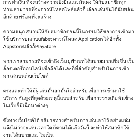
การทำเงิน ที่จะสร้างความยั่งยืนและมั่นคง ให้กับสมาชิกทุก
ท่าน สามารถที่จะดาวน์โหลดไฟล์แล้วก็ เลือกเล่นกันได้ฉับพลัน
อีกด้วย พร้อมที่จะสร้าง
ความสนุก สนานให้กับสมาชิกตอนนี้ในกรรมวิธีของการเข้ามา
ใช้ บริการบนเว็บufabet ดาวน์โหลด Application ได้อีกทั้ง
Appstoreแล้วก็PlayStore
พวกเราสามารถที่จะเข้าถึงเว็บ ยูฟ่าเบทได้สบายมากเพิ่มขึ้น เว็บ
ล็อตเตอรี่ออนไลน์ เชื่อถือได้ และก็ที่สำคัญสำหรับในการเข้า
มา เล่นบนเว็บเว็บไซต์
ตรงและทำให้มีผู้ เล่นมั่นอกมั่นใจสำหรับ เพื่อการเข้ามาใช้
บริการ กันสูงที่สุดด้วยเหตุนี้แบบสำหรับ เพื่อการวางเดิมพันข้าง
ในเว็บก็มีเนื้อหาต่างๆ
ซึ่งทางเว็บไซต์ได้ อธิบายทางสำหรับ การเล่นเอาไว้ อย่างแจ่ม
แจ้งไม่ว่าจะเล่นเวลาใด ก็ตามได้แล้ววันนี้ จะทำให้สมาชิกใช้
งาน ได้สบายและ ไม่เป็น