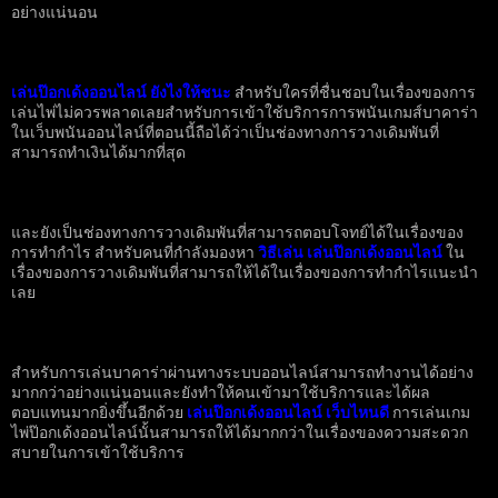
อย่างแน่นอน
เล่นป๊อกเด้งออนไลน์ ยังไงให้ชนะ
สำหรับใครที่ชื่นชอบในเรื่องของการ
เล่นไพ่ไม่ควรพลาดเลยสำหรับการเข้าใช้บริการการพนันเกมส์บาคาร่า
ในเว็บพนันออนไลน์ที่ตอนนี้ถือได้ว่าเป็นช่องทางการวางเดิมพันที่
สามารถทำเงินได้มากที่สุด
และยังเป็นช่องทางการวางเดิมพันที่สามารถตอบโจทย์ได้ในเรื่องของ
การทำกำไร
สำหรับคนที่กำลังมองหา
วิธีเล่น เล่นป๊อกเด้งออนไลน์
ใน
เรื่องของการวางเดิมพันที่สามารถให้ได้ในเรื่องของการทำกำไรแนะนำ
เลย
สำหรับการเล่นบาคาร่าผ่านทางระบบออนไลน์สามารถทำงานได้อย่าง
มากกว่าอย่างแน่นอนและยังทำให้คนเข้ามาใช้บริการและได้ผล
ตอบแทนมากยิ่งขึ้นอีกด้วย
เล่นป๊อกเด้งออนไลน์ เว็บไหนดี
การเล่นเกม
ไพ่ป๊อกเด้งออนไลน์นั้นสามารถให้ได้มากกว่าในเรื่องของความสะดวก
สบายในการเข้าใช้บริการ