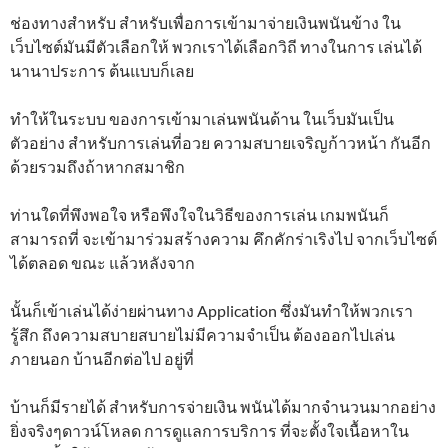
ช่องทางสำหรับ สำหรับเพื่อการเข้ามาจ่ายเงินพนันข้าง ใน
เว็บไซต์มันมีตัวเลือกให้ พวกเราได้เลือกวิถี ทางในการ เล่นได้
นานาประการ ต้นแบบก็เลย
ทำให้ในระบบ ของการเข้ามาเล่นพนันด้าน ในเว็บมันเป็น
ตัวอย่าง สำหรับการเล่นที่อวย ความสบายเจริญก้าวหน้า กันอีก
ด้วยรวมถึงถ้าหากสมาชิก
ท่านใดที่พึงพอใจ หรือพึงใจในวิธีของการเล่น เกมพนันก็
สามารถที่ จะเข้ามาร่วมสร้างความ คึกคักร่าเริงไป จากเว็บไซต์
ได้ตลอด ขณะ แล้วหลังจาก
นั้นก็เข้าเล่นได้ง่ายผ่านทาง Application ซึ่งมันทำให้พวกเรา
รู้สึก ถึงความสบายสบายไม่มีความจำเป็น ต้องออกไปเล่น
ภายนอก บ้านอีกต่อไป อยู่ที่
บ้านก็มีรายได้ สำหรับการจ่ายเงิน พนันได้มากจำนวนมากอย่าง
ยิ่งจริงๆดาวน์โหลด การดูแลการบริการ ที่จะตั้งใจเนื้อหาใน