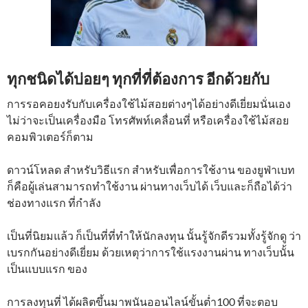
ทุกชนิดได้บ่อยๆ ทุกที่ที่ต้องการ อีกด้วยกับ
การรอคอยงรับกับเครื่องใช้ไม้สอยต่างๆได้อย่างดีเยี่ยมนั่นเอง
ไม่ว่าจะเป็นเครื่องมือ โทรศัพท์เคลื่อนที่ หรือเครื่องใช้ไม้สอย
คอมพิวเตอร์ก็ตาม
ดาวน์โหลด สำหรับวิธีแรก สำหรับเพื่อการใช้งาน ของยูฟ่าเบท
ก็คือผู้เล่นสามารถทำใช้งาน ผ่านทางเว็บได้ เว็บและก็ถือได้ว่า
ช่องทางแรก ที่กำลัง
เป็นที่นิยมแล้ว ก็เป็นที่ที่ทำให้นักลงทุน นั้นรู้จักดีรวมทั้งรู้จักดู ว่า
เบรกกันอย่างดีเยี่ยม ด้วยเหตุว่าการใช้แรงงานผ่าน ทางเว็บนั้น
เป็นแบบแรก ของ
การลงทุนที่ ได้ผลิตขึ้นมาพนันออนไลน์ขั้นต่ำ100 ที่จะตอบ