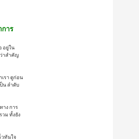
่าการ
อ อยู่ใน
บว่าสำคัญ
กเรา ดูก่อน
ป็น ลำดับ
นทาง การ
วม ทั้งยัง
็วทันใจ