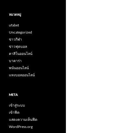
หมวดหมู่
ufabet
Uncategorized
ข่าวกีฬา
ข่าวฟุตบอล
คาสิโนออนไลน์
บาคาร่า
พนันออนไลน์
แทงบอลออนไลน์
META
เข้าสู่ระบบ
เข้าฟีด
แสดงความเห็นฟีด
WordPress.org