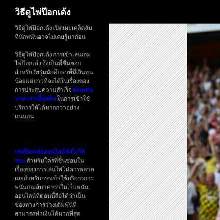
ค้นหา
วิธีดูไพ่ป๊อกเด้ง
ข้าม
วิธีดูไพ่ป๊อกเด้ง เปิดเผยเคล็ดลับ
ที่นักพนันอาจไม่เคยรู้มาก่อน
ไป
ยัง
วิธีดูไพ่ป๊อกเด้ง การเข้าเล่นเกม
เนื้อหา
ไพ่ป๊อกเด้ง จึงเป็นที่ชื่นชอบ
สำหรับวัยรุ่นนักศึกษาที่มีเงินทุน
น้อยแต่ยาวที่จะได้ในเรื่องของ
การประสบความสำเร็จ
สอนเล่น
บาคาร่าเบื้องต้น
ในการเข้าใช้
บริการให้ได้มากกว่าอย่าง
แน่นอน
เล่นป๊อกเด้งออนไลน์ ยังไงให้
ชนะ
สำหรับใครที่ชื่นชอบใน
เรื่องของการเล่นไพ่ไม่ควรพลาด
เลยสำหรับการเข้าใช้บริการการ
พนันเกมส์บาคาร่าในเว็บพนัน
ออนไลน์ที่ตอนนี้ถือได้ว่าเป็น
ช่องทางการวางเดิมพันที่
สามารถทำเงินได้มากที่สุด