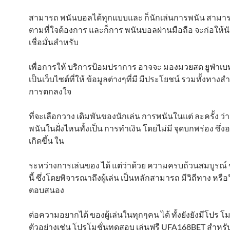
สามารถ พนันบอลได้ทุกแบบและ ก็นักเล่นการพนัน สามาร
ตามที่ใจต้องการ และก็การ พนันบอลผ่านมือถือ จะก่อให้น
เชื่อมั่นสำหรับ
เพื่อการให้ บริการป้อมปราการ อาจจะ มองมวยสด ยูฟ่าเบท แ
เป็นเว็บไซต์ที่ให้ ข้อมูลต่างๆที่มี มีประโยชน์ รวมทั้งทางสำ
การตกลงใจ
ที่จะเลือกวาง เดิมพันของนักเล่น การพนันในแต่ ละครั้ง ว่
พนันในฝั่งไหนทั้งเป็น การทำเงิน โดยไม่มี จุดบกพร่อง ซึ่
เกิดขึ้น ใน
ระหว่างการเล่นของ ได้ แต่ว่าด้วย ความครบถ้วนสมบูรณ์ 
นี้ ซึ่งโดยพิจารณาถึงผู้เล่น เป็นหลักสามารถ มีวิถีทาง หรือวิธี
ตอบสนอง
ต่อความอยากได้ ของผู้เล่นในทุกๆคน ได้ ทั้งยังยังมีโปร โม
ตัวอย่างเช่น โปรโมชั่นทดสอบ เล่นฟรี UFA168BET สำหรับผ