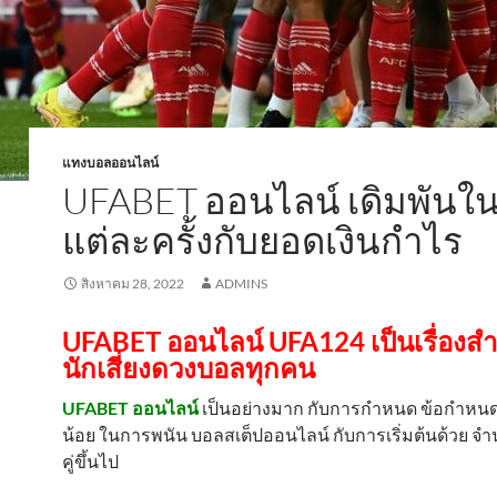
แทงบอลออนไลน์
UFABET ออนไลน์ เดิมพันใ
แต่ละครั้งกับยอดเงินกำไร
สิงหาคม 28, 2022
ADMINS
UFABET ออนไลน์ UFA124 เป็นเรื่องสำ
นักเสี่ยงดวงบอลทุกคน
UFABET ออนไลน์
เป็นอย่างมาก กับการกำหนด ข้อกำหนด
น้อย ในการพนัน บอลสเต็ปออนไลน์ กับการเริ่มต้นด้วย จำ
คู่ขึ้นไป