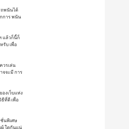
ถพนันได้
ักการ พนัน
ล้วก็นี้ก็
หรับ เพื่อ
าควรเล่น
งอาจจะมี การ
ของเว็บแห่ง
ที่ดี เพื่อ
ชั่นพิเศษ
ู้ ใดกันแน่