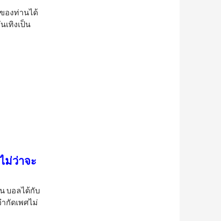
น ของท่านได้
เทิงเป็น
ไม่ว่าจะ
น บอลได้กับ
จำกัดเพศไม่