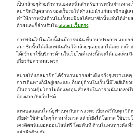
เป็นกล้วยๆด้วยตัวท่านเองฉะนั้นสำหรับการพนันผ่านทางเว็
สมาชิกมีบุคลากรของเว็บรอให้คำแนะนำแก่สมาชิกอยู่เสม
ทำให้การพนันด้านในเว็บจะมีผลให้สมาชิกนั้นเล่นได้ง่าย
ด้วย และก็สำหรับใน
ufabet เว็บตรง
การพนันไปใน เว็บนี้มันมีการพนัน ที่นานาประการ แบบอย่
สมาชิกนั้นได้เลือกพนันกัน ได้กล้วยๆเลยบอกได้เลย ว่าถ้า
ได้เข้ามาใช้บริการด้านในเว็บไซต์ แห่งนี้ก็จะได้มองเห็น ถ
เกี่ยวกับความสะดวก
สบายให้แก่สมาชิก ได้จำนวนมากอย่างยิ่ง จริงๆเพราะเหตุ 
การเดินทางก็มีอยู่เยอะแยะ ก็บอยู่ด้านในเว็บ นี้มีไซส์เดียวเ
เป็นความคุ้มโดยไม่ต้องลงทุน สำหรับในการ พนันบอลฟรีเ
ต้องฝาก กับเว็บไซต์
แทงบอลออนไลน์ยูฟ่าเบท กับการลงทะ เบียนฟรีกับทุก วิถี
เสียค่าใช้จ่ายใดๆก็ตาม ทั้งมวล แล้วก็ยังได้โอกาส ใช้ปร
เครดิตพนันบอลออนไลน์ฟรี โดยทันที ด้านในหนทางดัง ที่
แล้วอีกด้วยกับ