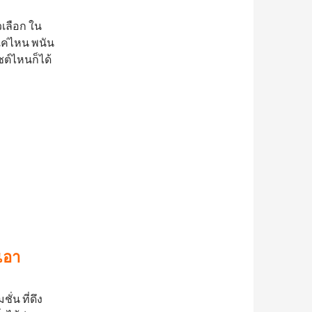
วเลือก ใน
แค่ไหน พนัน
ต์ไหนก็ได้
ดเอา
ั่น ที่ดึง