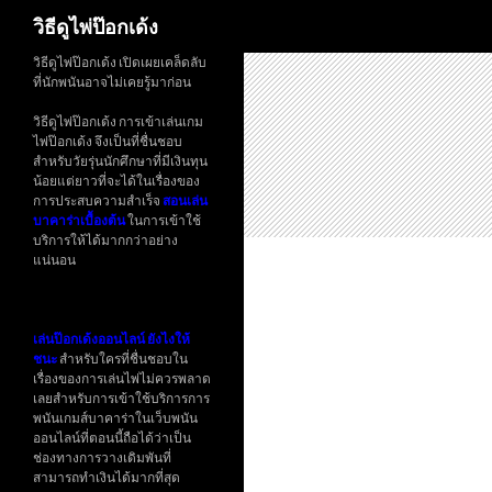
ค้นหา
วิธีดูไพ่ป๊อกเด้ง
ข้าม
วิธีดูไพ่ป๊อกเด้ง เปิดเผยเคล็ดลับ
ที่นักพนันอาจไม่เคยรู้มาก่อน
ไป
ยัง
วิธีดูไพ่ป๊อกเด้ง การเข้าเล่นเกม
เนื้อหา
ไพ่ป๊อกเด้ง จึงเป็นที่ชื่นชอบ
สำหรับวัยรุ่นนักศึกษาที่มีเงินทุน
น้อยแต่ยาวที่จะได้ในเรื่องของ
การประสบความสำเร็จ
สอนเล่น
บาคาร่าเบื้องต้น
ในการเข้าใช้
บริการให้ได้มากกว่าอย่าง
แน่นอน
เล่นป๊อกเด้งออนไลน์ ยังไงให้
ชนะ
สำหรับใครที่ชื่นชอบใน
เรื่องของการเล่นไพ่ไม่ควรพลาด
เลยสำหรับการเข้าใช้บริการการ
พนันเกมส์บาคาร่าในเว็บพนัน
ออนไลน์ที่ตอนนี้ถือได้ว่าเป็น
ช่องทางการวางเดิมพันที่
สามารถทำเงินได้มากที่สุด