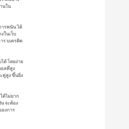
ด้านใน
การพนัน ได้
างในเว็บ
บการ บเครดิต
บได้ โดยง่าย
อลที่สูง
่สูง ขึ้นยิ่ง
ได้ไม่ยาก
็น จะต้อง
 ะของการ