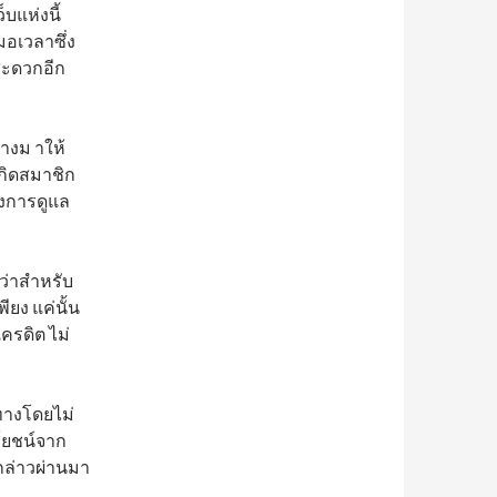
บแห่งนี้
อเวลาซึ่ง
สะดวกอีก
างม าให้
เกิดสมาชิก
ึงการดูแล
ว่าสำหรับ
พียง แค่นั้น
ครดิต ไม่
ทางโดยไม่
ะโยชน์จาก
กล่าวผ่านมา