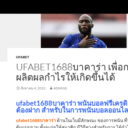
UFABET
UFABET1688บาคาร่า เพื่อ
ผลิตผลกำไรให้เกิดขึ้นได้
สิงหาคม 4, 2022
ADMINS
ufabet1688บาคาร่า พนันบอลฟรีเครดิ
ต้องฝาก สำหรับในการพนันบอลออนไล
ufabet1688บาคาร่า
ด้านในเว็บมีลักษณะ ของการพนัน ที
ต้นแบบรวม ทั้งจะก่อให้สมาชิก มีวิถีทางสำหรับการ ได้กำ