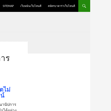
SITEMAP
เว็บพนันเว็บไหนดี
สมัครบาคาร่าเว็บไหนดี
การ
ตไม่
น์
่นานัปการ
ไรได้อย่าง