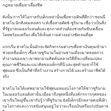
กฎหมายเพื่อหาเลี้ยงชีพ
ดังนั้น การให้โอกาสกับเด็กเหล่านั้นเพื่อทางเดินที่ดีกว่า ซอนนี่
ฮาสโน นักสังคมสงเคราะห์เชื้อสายดัตช์-ซูรินาม เชื่อว่าเป็นสิ่ง
ที่รัฐบาลเนเธอร์แลนด์และทุกภาคส่วนต้องช่วยกันขับเคลื่อน
โดยพร้อมเพรียง เพื่อให้เห็นความต่างอย่างชัดเจนที่สุด
แรกเริ่ม ฮาสโน นั้นมักจะจัดกิจกรรมต่างๆเพื่อหาเงินทุนเข้ามา
ช่วยเหลือเด็กๆ เชื้อสายซูรินามในย่านชานเมืองมาตลอดการ
ทำงานของเขา เขาพยายามคิดค้นหลายวิธีที่จะเปลี่ยนแปลง
คุณภาพชีวิตและแนวคิดของเด็กๆที่นี่ และสุดท้ายเขาก็ใช้
ฟุตบอล ซึ่งเป็นกีฬาที่สร้างงาน สร้างรายได้ และสร้างอาชีพได้
จริง
ฮาสโน ไม่ได้แค่พยายามใช้ฟุตบอลมอบโอกาสให้ชาวซูรินาม
ในเนเธอร์แลนด์เท่านั้น เมื่อมาถึงจุดหนึ่งที่องค์กรการกุศลของ
เขาเริ่มใหญ่ขึ้น เขารับรู้ว่าที่ซูรินาม ยังมีเด็กๆอีกหลายคนที่เฝ้า
รอโอกาสและการสนับสนุนอยู่ ไม่ว่าจะเรื่องเงินหรือแรงบันดาล