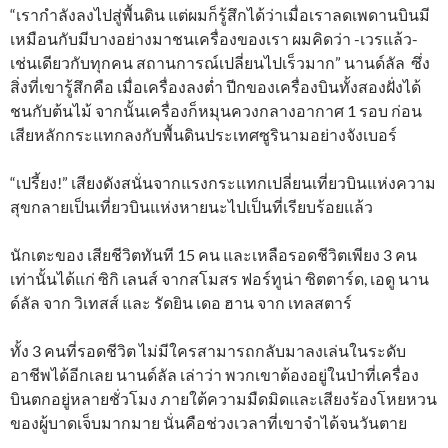
“เรากำลังลงไปสู่พื้นดิน แต่ผมก็รู้สึกได้ว่าเมื่อเราลดเพดานบินมี
เหมือนกับมีบางอย่างมาชนเครื่องของเรา ผมคิดว่า -เวรแล้ว-
เช่นเดียวกับทุกคน สถานการณ์เปลี่ยนไปเร็วมาก” นานด์ลัล ซึ่ง
สิ่งที่เขารู้สึกคือ เมื่อเครื่องลงต่ำ ปีกของเครื่องบินทั้งสองฝั่งได้
ชนกับต้นไม้ จากนั้นเครื่องก็หมุนควงกลางอากาศ 1 รอบ ก่อน
เสียหลักกระแทกลงกับพื้นดินประเทศซูรินามอย่างจังเบอร์
“เปรี้ยง!” เสียงดังสนั่นจากแรงกระแทกเปลี่ยนเที่ยวบินแห่งความ
สุขกลายเป็นเที่ยวบินแห่งหายนะไปเป็นที่เรียบร้อยแล้ว
นักเตะของ เสียชีวิตทันที 15 คน และเหลือรอดชีวิตเพียง 3 คน
เท่านั้นได้แก่ ซิกิ เลนส์ จากสโมสร ฟอร์ทูน่า ซิตตาร์ด, เอดู นาน
ด์ลัล จาก วิเทสส์ และ รัดยิน เดอ ฮาน จาก เทลสตาร์
ทั้ง 3 คนที่รอดชีวิต ไม่มีใครสามารถกลับมาลงเล่นในระดับ
อาชีพได้อีกเลย นานด์ลัล เล่าว่า พวกเขาต้องอยู่ในป่าที่เครื่อง
บินตกอยู่หลายชั่วโมง ภายใต้ความมืดมิดและเสียงร้องโหยหวน
ของผู้บาดเจ็บมากมาย นั่นคือช่วงเวลาที่เขาจำได้จนวันตาย