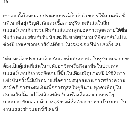
ใจ
เขาเลยตั้งใจจะมอบประสบการณ์ล้ำค่าด้วยการใช้คอนเน็คชั่
นที่เขามีอยู่ เชิญตัวนักเตะเชื้อสายซูรินามที่เล่นในลีก
เนเธอร์แลนด์มารวมทีมกันเล่นเกมฟุตบอลการกุศล ภายใต้ชื่อ
ทีมว่า ลงแข่งขันกับทีมนักเตะทีมชาติซูรินาม ที่ย้อนกลับไปใน
ช่วงปี 1989 พวกเขายังไม่ติด 1 ใน 200 ของ ฟีฟ่า แรงกิ้ง เลย
“ทีม จะต้องประกอบด้วยนักเตะที่มีถิ่นกำเนิดในซูรินาม พวกเขา
ต้องเป็นผู้เล่นที่เล่นในระดับอาชีพหรือกึ่งอาชีพในประเทศ
เนเธอร์แลนด์ เราจะจัดเกมนี้ขึ้นในเดือนมิถุนายนปี 1989 การ
แข่งขันครั้งนี้มีเป้าหมายเพื่อความสนุกสนาน การสร้างความ
สามัคคี การระดมเงินเพื่อการกุศลในซูรินาม ทุกคนที่อยู่ใน
สนามวันนั้นจะได้เพลิดเพลินกับเครื่องดื่มและอาหารดีๆ
มากมาย ขับกล่อมด้วยวงดุริยางค์ชื่อดังอย่าง ฮาสโน กล่าวใน
งานแถลงข่าวแมตช์พิเศษนี้