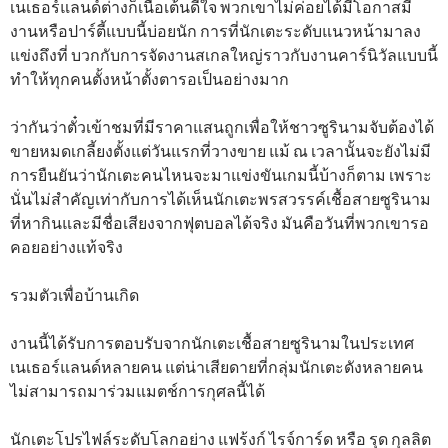
เนเธอร์แลนด์ต่างก็เนื้อเต้นดีใจ พวกเขาไม่ค่อยได้มีโอกาสมี
งานหรือปาร์ตี้แบบนี้บ่อยนัก การที่นักเตะระดับแนวหน้ามาลง
แข่งถึงที่ บวกกับการจัดงานสเกลใหญ่ราวกับงานคาร์นิวัลแบบนี้
ทำให้ทุกคนตั้งหน้าตั้งตารอเป็นอย่างมาก
ว่ากันว่าตั๋วเข้าชมที่มีราคาแสนถูกเพื่อให้ชาวซูรินามจับต้องได้
ขายหมดเกลี้ยงตั้งแต่วันแรกที่วางขาย แม้ ณ เวลานั้นจะยังไม่มี
การยืนยันว่านักเตะคนไหนจะมาแข่งขันเกมนี้บ้างก็ตาม เพราะ
นั่นไม่สำคัญเท่ากับการได้เห็นนักเตะพรสวรรค์เชื้อสายซูรินาม
ที่หากินและมีชื่อเสียงจากฟุตบอลได้จริง มันคือวันที่พวกเขารอ
คอยอย่างแท้จริง
รวมตัวเพื่อบ้านเกิด
งานนี้ได้รับการตอบรับจากนักเตะเชื้อสายซูรินามในประเทศ
เนเธอร์แลนด์หลายคน แต่น่าเสียดายที่กลุ่มนักเตะดังหลายคน
ไม่สามารถมาร่วมแมตช์การกุศลนี้ได้
นักเตะโปรไฟล์ระดับโลกอย่าง แฟร้งก์ ไรจ์การ์ด หรือ รุด กุลลิต