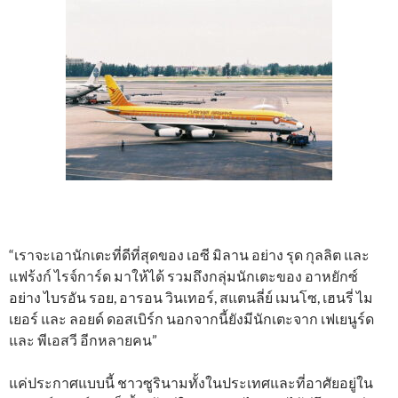
“เราจะเอานักเตะที่ดีที่สุดของ เอซี มิลาน อย่าง รุด กุลลิต และ
แฟร้งก์ ไรจ์การ์ด มาให้ได้ รวมถึงกลุ่มนักเตะของ อาหยักซ์
อย่าง ไบรอัน รอย, อารอน วินเทอร์, สแตนลี่ย์ เมนโซ, เฮนรี่ ไม
เยอร์ และ ลอยด์ ดอสเบิร์ก นอกจากนี้ยังมีนักเตะจาก เฟเยนูร์ด
และ พีเอสวี อีกหลายคน”
แค่ประกาศแบบนี้ ชาวซูรินามทั้งในประเทศและที่อาศัยอยู่ใน