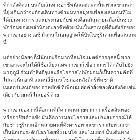
ที่กำลังติดลมบนกับเส้นทางอาชีพนักเตะเวลานั้น พวกเขาเหล่า
นี้ยุ่งเกินกว่าจะต้องเดินทางข้ามมหาสมุทรเพื่อลงเล่นเกมที่ไม่
ได้เป็นทางการ และประกอบกับช่วงเดือนมิถุนายน ถือเป็นช่วง
พักร้อนของเหล่านักเตะอาชีพด้วย นั่นเป็นสาเหตุที่ต้นสังกัดของ
พวกเขาอย่าง เอซี มิลาน ไม่อนุญาตให้บินไปซูรินามเพื่อเล่นเกม
นี้
แต่อย่างน้อยๆ ก็มีนักเตะอีกมากที่สนใจแมตช์การกุศลนี้ พวก
เขาอาจจะไม่ได้มีชื่อเสียง แต่พวกเขาก็เชื่อว่าการได้กลับไปยัง
มาตุภูมิ ร่วมทำสิ่งดีๆและถือโอกาสไปพักผ่อนก็เป็นความคิดที่
ไม่เลวนัก อาทิ สแตนลี่ย์ เมนโซ กองหลังดีกรีทีมชาติ
เนเธอร์แลนด์ของ อาหยักซ์ ที่เพิกเฉยต่อคำสั่งของต้นสังกัด เช่น
เดียวกับ เฮนนี่ ไมเยอร์ ด้วย
พวกเขามองว่านี่คือเกมที่มีความหมายมากกว่าเรื่องเงินทอง
หรืออาชีพค้าแข้ง มันคือการมอบโอกาสและประสบการณ์ให้
กับชาวซูรินามอีกหลายคนที่ตั้งตารอพวกเขา ราวกับพวกเขา
เป็นนักเตะระดับโลก โดยทั้ง เมนโซ และ ไมเยอร์ นั้นเดินทาง
ด้วยการออกเงินเองทั้งหมด ล่วงหน้าไปก่อนเที่ยวบินของ 1 วัน