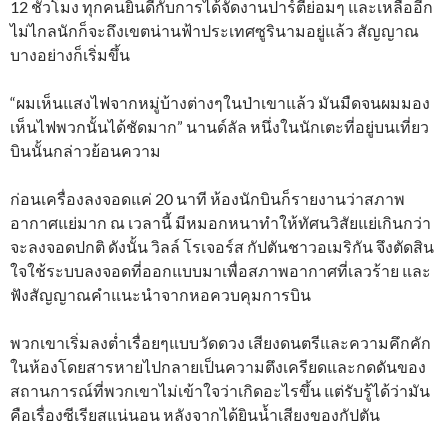
12 ชั่วโมง ทุกคนยินดีกับการได้จัดงานปาร์ตี้ย่อมๆ และเหลืออีก
ไม่ไกลนักก็จะถึงเขตน่านฟ้าประเทศซูรินามอยู่แล้ว สัญญาณ
บางอย่างก็เริ่มขึ้น
“ผมเห็นแสงไฟจากหมู่บ้างต่างๆในป่าเขาแล้ว มันมืดจนผมมอง
เห็นไฟพวกนั้นได้ชัดมาก” นานด์ลัล หนึ่งในนักเตะที่อยู่บนเที่ยว
บินนั้นกล่าวย้อนความ
ก่อนเครื่องลงจอดแค่ 20 นาที ห้องนักบินก็รายงานว่าสภาพ
อากาศแย่มาก ณ เวลานี้ มีหมอกหนาทำให้ทัศนวิสัยแย่เกินกว่า
จะลงจอดปกติ ดังนั้น วิลล์ โรเจอร์ส กัปตันชาวอเมริกัน จึงตัดสิน
ใจใช้ระบบลงจอดที่ออกแบบมาเพื่อสภาพอากาศที่เลวร้าย และ
ฟังสัญญาณคำแนะนำจากหอควบคุมการบิน
พวกเขาเริ่มลงต่ำเรื่อยๆแบบวัดดวง เสียงดนตรีและความคึกคัก
ในห้องโดยสารหายไปกลายเป็นความตึงเครียดและกดดันของ
สถานการณ์ที่พวกเขาไม่เข้าใจว่าเกิดอะไรขึ้น แต่รับรู้ได้ว่ามัน
คือเรื่องซีเรียสแน่นอน หลังจากได้ยินน้ำเสียงของกัปตัน