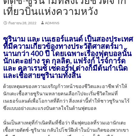
ดัตช์-ซูรินามที่สังเวยชีวิตจาก
เที่ยวบินแห่งความหวัง
กันยายน 28, 2022
ADMINS
ซูรินาม และ เนเธอร์แลนด์ เป็นสองประเทศ
ที่มีความเกี่ยวข้องทางประวัติศาสตร์มา
นานกว่า 400 ปี โดยเฉพาะเรื่องฟุตบอลนั้น
นักเตะอย่าง รุด กุลลิต, แฟร้งก์ ไรจ์การ์ด
และ คลาเรนซ์ เซดอร์ฟ ต่างก็มีต้นกำเนิด
และเชื้อสายซูรินามทั้งสิ้น
ด้วยเหตุผลของความเจริญก้าวหน้าของชีวิตและอาชีพ ทำให้
นักเตะเชื้อสายซูรินามหลายคนเลือกไปจะเริ่มชีวิตใหม่ที่
เนเธอร์แลนด์เพื่อโอกาสที่ดีกว่า สิ่งเหล่านี้ทำให้ชาวซูรินามไร้
ซึ่งแบบอย่างและแรงบันดาลใจในด้านฟุตบอล
นั่นเป็นสาเหตุที่กำเนิดทีมที่ชื่อว่า ทีมฟุตบอลที่รวมเอานักเตะ
เชื้อสายดัตช์-ซูรินาม กลับไปโชว์ฝีเท้าในบ้านเกิดของพวกเขา