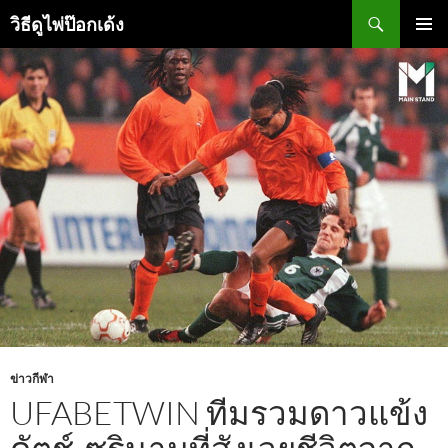
ข้าม
ค้นหา
วิธีดูไพ่ป๊อกเด้ง
ไป
ยัง
เมนูหลัก
เนื้อหา
ข่าวกีฬา
UFABETWIN ทีมรวมดาวแข้ง