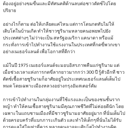
ต้องอยู่อย่างขมขื่นและมีทัศนคติด้านลบต่อชาวดัตช์ไปโดย
ปริยาย
อย่างไรก็ตาม ต่อให้เกลียดแค่ไหน แต่การโดนกดทับไม่ให้
เติบโตในบ้านเกิด ทำให้ชาวซูรินามหลายคนอพยพไปยัง
ประเทศต่างๆ ไม่ว่าจะเป็น สหรัฐอเมริกา แคนาดา หรือแม้
กระทั่งการเข้าไปทำงานใช้แรงงานในประเทศที่กดขี่พวกเขา
อย่างเนเธอร์แลนด์ เพื่อโอกาสที่ดีกว่า
แม้ในปี 1975 เนเธอร์แลนด์จะมอบอิสรภาพคืนแก่ซูรินาม แต่
เมื่อช่วงเวลาแห่งการกดขี่ลากยาวมากกว่า 300 ปี รู้ตัวอีกที ชาว
ดัตช์เชื้อสายซูรินามก็อาศัยอยู่ในประเทศเนเธอร์แลนด์เต็มไป
หมด โดยเฉพาะเมืองหลวงอย่างกรุงอัมสเตอร์ดัม
การเข้าไปทำงานในกลุ่มงานที่ใช้แรงและเป็นของชนชั้นราก
หญ้า ทำให้คนเชื้อสายซูรินามมีคุณภาพชีวิตที่ไม่ค่อยดีนัก โดย
เฉพาะในแถบชานเมืองที่มีชาวซูรินามอาศัยอยู่มาก ที่นั่นเต็มไป
ด้วยครอบครัวที่แบกภาระเกินตัว และทำให้เด็กๆที่นั่นไม่ได้รับ
การดูแลใส่ใจเท่าที่ควร หลายคนอาจจะเติบโตไปทำงานผิด