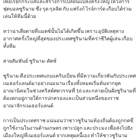
เพื่อเรียกกระแสและสร้างการเปลี่ยนแปลงครั้งใหญ่ให้วงการ
ฟุตบอลซูรินาม ซึ่ง รุด กุลลิต กับ แฟร้งก์ ไรจ์การ์ด เกือบได้ร่วม
เล่นให้ทีมนี้ด้วย
ทว่าน่าเสียดายที่แมตช์นั้นไม่ได้เกิดขึ้น เพราะอุบัติเหตุทาง
อากาศครั้งใหญ่ที่สุดของประเทศซูรินามที่คร่าชีวิตผู้เล่น เกือบ
ทั้งทีม
สายสัมพันธ์ ซูรินาม-ดัตช์
ซูรินาม คือประเทศแถบแคริบเบียน ที่มีความเกี่ยวพันกับประเทศ
เนเธอร์แลนด์มาอย่างนมนาน เรื่องทั้งหมดเริ่มต้นจากยุค
อาณานิคมในช่วงคริสต์ศตวรรษที่ 16 และกลายเป็นฝั่งซูรินามที่
ต้องตกอยู่ภายใต้การปกครองและเป็นส่วนหนึ่งของราช
อาณาจักรเนเธอร์แลนด์
การเป็นประเทศราช แน่นอนว่าชาวซูรินามท้องถิ่นต้องถูกกดขี่
ถูกใช้งานในงานด้านเกษตร เพาะปลูก และประมง เพื่อส่งไปยัง
เมืองใหญ่ที่เนเธอร์แลนด์ จากเหตุผลนี้เอง ทำให้ชาวซูรินาม