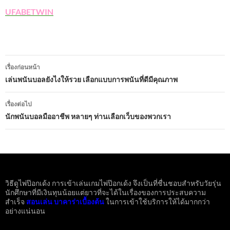
UFABETWIN
เมนู
เรื่องก่อนหน้า
นำทาง
เล่นพนันบอลยังไงให้รวย เลือกแบบการพนันที่ดีมีคุณภาพ
เรื่อง
เรื่องต่อไป
นักพนันบอลมืออาชีพ หลายๆ ท่านเลือกเว็บของพวกเรา
วิธีดูไพ่ป๊อกเด้ง การเข้าเล่นเกมไพ่ป๊อกเด้ง จึงเป็นที่ชื่นชอบสำหรับวัยรุ่น
นักศึกษาที่มีเงินทุนน้อยแต่ยาวที่จะได้ในเรื่องของการประสบความ
สำเร็จ
สอนเล่น บาคาร่าเบื้องต้น
ในการเข้าใช้บริการให้ได้มากกว่า
อย่างแน่นอน