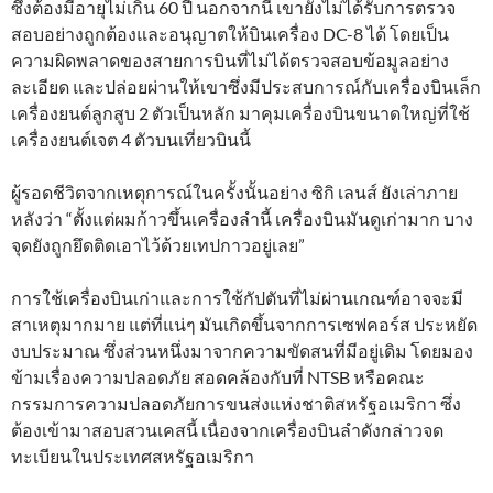
ซึ่งต้องมีอายุไม่เกิน 60 ปี นอกจากนี้ เขายังไม่ได้รับการตรวจ
สอบอย่างถูกต้องและอนุญาตให้บินเครื่อง DC-8 ได้ โดยเป็น
ความผิดพลาดของสายการบินที่ไม่ได้ตรวจสอบข้อมูลอย่าง
ละเอียด และปล่อยผ่านให้เขาซึ่งมีประสบการณ์กับเครื่องบินเล็ก
เครื่องยนต์ลูกสูบ 2 ตัวเป็นหลัก มาคุมเครื่องบินขนาดใหญ่ที่ใช้
เครื่องยนต์เจต 4 ตัวบนเที่ยวบินนี้
ผู้รอดชีวิตจากเหตุการณ์ในครั้งนั้นอย่าง ซิกิ เลนส์ ยังเล่าภาย
หลังว่า “ตั้งแต่ผมก้าวขึ้นเครื่องลำนี้ เครื่องบินมันดูเก่ามาก บาง
จุดยังถูกยึดติดเอาไว้ด้วยเทปกาวอยู่เลย”
การใช้เครื่องบินเก่าและการใช้กัปตันที่ไม่ผ่านเกณฑ์อาจจะมี
สาเหตุมากมาย แต่ที่แน่ๆ มันเกิดขึ้นจากการเซฟคอร์ส ประหยัด
งบประมาณ ซึ่งส่วนหนึ่งมาจากความขัดสนที่มีอยู่เดิม โดยมอง
ข้ามเรื่องความปลอดภัย สอดคล้องกับที่ NTSB หรือคณะ
กรรมการความปลอดภัยการขนส่งแห่งชาติสหรัฐอเมริกา ซึ่ง
ต้องเข้ามาสอบสวนเคสนี้ เนื่องจากเครื่องบินลำดังกล่าวจด
ทะเบียนในประเทศสหรัฐอเมริกา