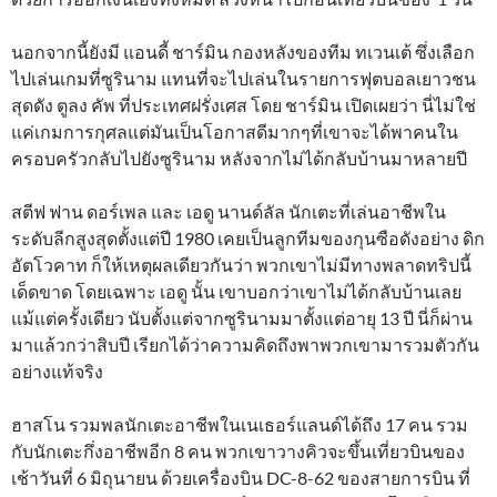
นอกจากนี้ยังมี แอนดี้ ชาร์มิน กองหลังของทีม ทเวนเต้ ซึ่งเลือก
ไปเล่นเกมที่ซูรินาม แทนที่จะไปเล่นในรายการฟุตบอลเยาวชน
สุดดัง ตูลง คัพ ที่ประเทศฝรั่งเศส โดย ชาร์มิน เปิดเผยว่า นี่ไม่ใช่
แค่เกมการกุศลแต่มันเป็นโอกาสดีมากๆที่เขาจะได้พาคนใน
ครอบครัวกลับไปยังซูรินาม หลังจากไม่ได้กลับบ้านมาหลายปี
สตีฟ ฟาน ดอร์เพล และ เอดู นานด์ลัล นักเตะที่เล่นอาชีพใน
ระดับลีกสูงสุดตั้งแต่ปี 1980 เคยเป็นลูกทีมของกุนซือดังอย่าง ดิก
อัตโวคาท ก็ให้เหตุผลเดียวกันว่า พวกเขาไม่มีทางพลาดทริปนี้
เด็ดขาด โดยเฉพาะ เอดู นั้น เขาบอกว่าเขาไม่ได้กลับบ้านเลย
แม้แต่ครั้งเดียว นับตั้งแต่จากซูรินามมาตั้งแต่อายุ 13 ปี นี่ก็ผ่าน
มาแล้วกว่าสิบปี เรียกได้ว่าความคิดถึงพาพวกเขามารวมตัวกัน
อย่างแท้จริง
ฮาสโน รวมพลนักเตะอาชีพในเนเธอร์แลนด์ได้ถึง 17 คน รวม
กับนักเตะกึ่งอาชีพอีก 8 คน พวกเขาวางคิวจะขึ้นเที่ยวบินของ
เช้าวันที่ 6 มิถุนายน ด้วยเครื่องบิน DC-8-62 ของสายการบิน ที่