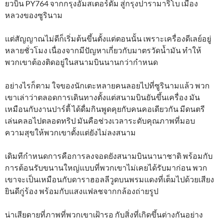
ยวบิน PY764 จากกรุงอัมสเตอร์ดัม สู่กรุงปารามาริโบ เมือง
หลวงของซูรินาม
แต่สัญญาณไม่ดีก็เริ่มต้นขึ้นตั้งแต่ตอนนั้น เพราะเครื่องดีเลย์อยู่
หลายชั่วโมง เนื่องจากมีปัญหาเกี่ยวกับมาตรวัดน้ำมัน ทำให้
พวกเขาต้องติดอยู่ในสนามบินนานกว่ากำหนด
อย่างไรก็ตาม ใจของนักเตะหลายคนลอยไปที่ซูรินามแล้ว พวก
เขาเล่าว่าตลอดการเดินทางตั้งแต่สนามบินยันขึ้นเครื่อง มัน
เหมือนกับงานปาร์ตี้ ได้ดื่มกินพูดคุยกับคนคอเดียวกัน มีดนตรี
เล่นคลอไปตลอดทริป มันคือช่วงเวลาระดับคุณภาพที่มอบ
ความสุขให้พวกเขาตั้งแต่ยังไม่ลงสนาม
เดิมทีกำหนดการคือการลงจอดยังสนามบินนานาชาติ พร้อมกับ
การต้อนรับขนานใหญ่แบบที่พวกเขาไม่เคยได้รับมาก่อน พวก
เขาจะเป็นเหมือนกับดาราฮอลลีวูดบนพรมแดงที่เต็มไปด้วยเสียง
ยินดีกู่ร้อง พร้อมกับแสงแฟลชจากกล้องถ่ายรูป
น่าเสียดายที่ภาพที่พวกเขาเฝ้ารอ กับสิ่งที่เกิดขึ้นต่างกันอย่าง