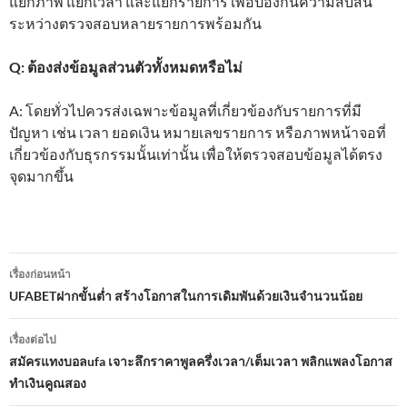
แยกภาพ แยกเวลา และแยกรายการ เพื่อป้องกันความสับสน
ระหว่างตรวจสอบหลายรายการพร้อมกัน
Q: ต้องส่งข้อมูลส่วนตัวทั้งหมดหรือไม่
A: โดยทั่วไปควรส่งเฉพาะข้อมูลที่เกี่ยวข้องกับรายการที่มี
ปัญหา เช่น เวลา ยอดเงิน หมายเลขรายการ หรือภาพหน้าจอที่
เกี่ยวข้องกับธุรกรรมนั้นเท่านั้น เพื่อให้ตรวจสอบข้อมูลได้ตรง
จุดมากขึ้น
เมนู
เรื่องก่อนหน้า
นำทาง
UFABETฝากขั้นต่ำ สร้างโอกาสในการเดิมพันด้วยเงินจำนวนน้อย
เรื่อง
เรื่องต่อไป
สมัครแทงบอลufa เจาะลึกราคาพูลครึ่งเวลา/เต็มเวลา พลิกแพลงโอกาส
ทำเงินคูณสอง