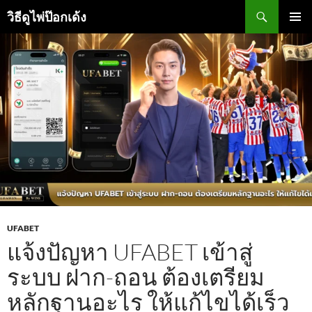
ข้าม
ค้นหา
วิธีดูไพ่ป๊อกเด้ง
ไป
ยัง
เมนูหลัก
เนื้อหา
UFABET
แจ้งปัญหา UFABET เข้าสู่
ระบบ ฝาก-ถอน ต้องเตรียม
หลักฐานอะไร ให้แก้ไขได้เร็ว